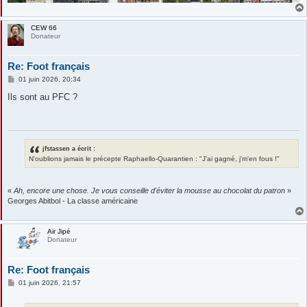
CEW 66
Donateur
Re: Foot français
M
01 juin 2026, 20:34
e
s
Ils sont au PFC ?
s
a
g
e
jfstassen a écrit :
N'oublions jamais le précepte Raphaello-Quarantien : "J'ai gagné, j'm'en fous !"
«
Ah, encore une chose. Je vous conseille d'éviter la mousse au chocolat du patron
»
Georges Abitbol - La classe américaine
Air Jipé
Donateur
Re: Foot français
M
01 juin 2026, 21:57
e
s
s