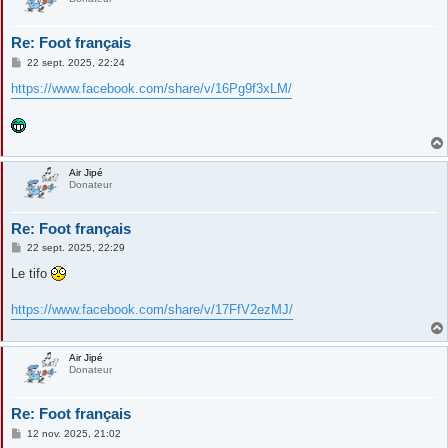
Re: Foot français
M
22 sept. 2025, 22:24
e
s
https://www.facebook.com/share/v/16Pg9f3xLM/
s
a
g
e
Air Jipé
Donateur
Re: Foot français
M
22 sept. 2025, 22:29
e
s
Le tifo
s
a
g
https://www.facebook.com/share/v/17FfV2ezMJ/
e
Air Jipé
Donateur
Re: Foot français
M
12 nov. 2025, 21:02
e