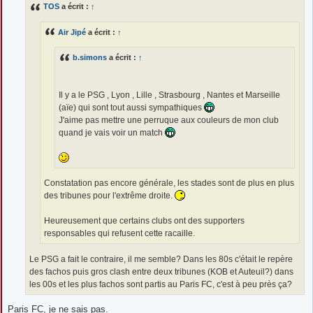
TOS
a écrit :
↑
a
g
e
Air Jipé
a écrit :
↑
b.simons
a écrit :
↑
Il y a le PSG , Lyon , Lille , Strasbourg , Nantes et Marseille
(aïe) qui sont tout aussi sympathiques
J'aime pas mettre une perruque aux couleurs de mon club
quand je vais voir un match
Constatation pas encore générale, les stades sont de plus en plus
des tribunes pour l'extrême droite.
Heureusement que certains clubs ont des supporters
responsables qui refusent cette racaille.
Le PSG a fait le contraire, il me semble? Dans les 80s c'était le repère
des fachos puis gros clash entre deux tribunes (KOB et Auteuil?) dans
les 00s et les plus fachos sont partis au Paris FC, c'est à peu près ça?
Paris FC, je ne sais pas.