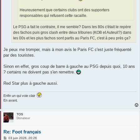
Heureusement que certains clubs ont des supporters
responsables qui refusent cette racaille.
Le PSG a fait le contraire, il me semble? Dans les 80s c'était le repère
des fachos puis gros clash entre deux tribunes (KOB et Auteuil?) dans
les 00s et les plus fachos sont partis au Paris FC, c'est à peu près ça?
Je peux me tromper, mais à mon avis le Paris FC c'est juste fréquenté
par des touristes.
Sinon en effet, gros coup de barre à gauche au PSG depuis quoi, 10 ans
? certains ne doivent pas s'en remettre.
Red Star plus à gauche aussi.
Enfin un qui voie clair
En avant.
TOS
Donateur
Re: Foot français
M
03 juin 2026, 20:26