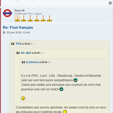
Davor M.
Challenger Pro League
Re: Foot français
M
03 juin 2026, 13:48
e
s
s
TOS
a écrit :
↑
a
g
e
Air Jipé
a écrit :
↑
b.simons
a écrit :
↑
Il y a le PSG , Lyon , Lille , Strasbourg , Nantes et Marseille
(aïe) qui sont tout aussi sympathiques
J'aime pas mettre une perruque aux couleurs de mon club
quand je vais voir un match
Constatation pas encore générale, les stades sont de plus en plus
des tribunes pour l'extrême droite.