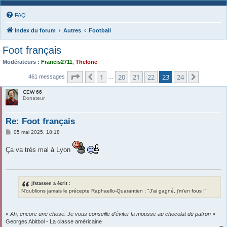
FAQ
Index du forum
Autres
Football
Foot français
Modérateurs :
Francis2711
,
Thelone
Page
23
sur
24
1
20
21
22
23
24
Précédente
Suivante
461 messages
…
CEW 66
Donateur
Re: Foot français
M
05 mai 2025, 18:18
e
s
Ça va très mal à Lyon
s
a
g
e
jfstassen a écrit :
N'oublions jamais le précepte Raphaello-Quarantien : "J'ai gagné, j'm'en fous !"
«
Ah, encore une chose. Je vous conseille d'éviter la mousse au chocolat du patron
»
Georges Abitbol - La classe américaine