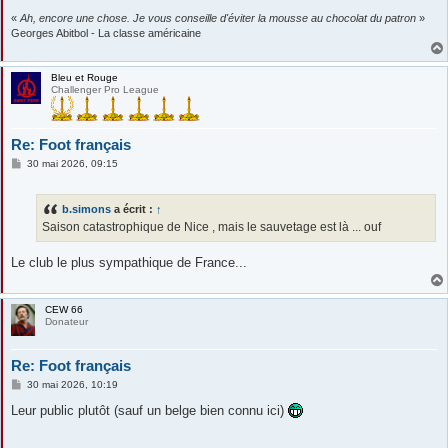
«
Ah, encore une chose. Je vous conseille d'éviter la mousse au chocolat du patron
»
Georges Abitbol - La classe américaine
Bleu et Rouge
Challenger Pro League
Re: Foot français
M
30 mai 2026, 09:15
e
s
s
b.simons
a écrit :
↑
a
g
Saison catastrophique de Nice , mais le sauvetage est là ... ouf
e
Le club le plus sympathique de France...
CEW 66
Donateur
Re: Foot français
M
30 mai 2026, 10:19
e
s
Leur public plutôt (sauf un belge bien connu ici)
s
a
g