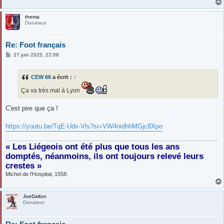
thema
Donateur
Re: Foot français
M
27 juin 2025, 22:06
e
s
s
CEW 66
a écrit :
↑
a
g
Ça va très mal à Lyon
e
C'est pire que ça !
https://youtu.be/TqE-Udx-Vls?si=VW4nidhhMGjc8Xpo
« Les Liégeois ont été plus que tous les ans
domptés, néanmoins, ils ont toujours relevé leurs
crestes »
Michel de l’Hospital, 1558.
JoeDalton
Donateur