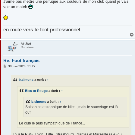
J'aime pas mettre une perruque aux couleurs de mon club quand je vais
voir un match
en route vers le foot professionnel
Air Jipé
Donateur
Re: Foot français
M
30 mai 2026, 21:27
e
s
s
b.simons
a écrit :
↑
a
g
e
Bleu et Rouge
a écrit :
↑
b.simons
a écrit :
↑
Saison catastrophique de Nice , mais le sauvetage est là ...
ouf
Le club le plus sympathique de France...
Il y a le PSG , Lyon , Lille , Strasbourg , Nantes et Marseille (aïe) qui