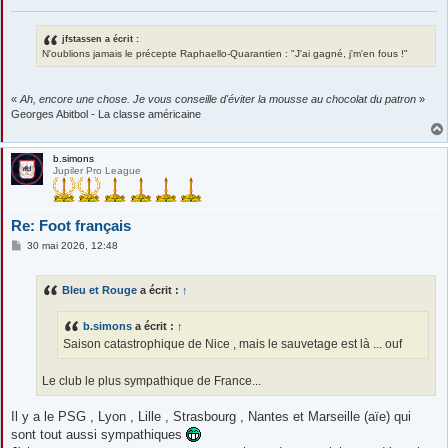
e
jfstassen a écrit :
N'oublions jamais le précepte Raphaello-Quarantien : "J'ai gagné, j'm'en fous !"
«
Ah, encore une chose. Je vous conseille d'éviter la mousse au chocolat du patron
»
Georges Abitbol - La classe américaine
b.simons
Jupiler Pro League
Re: Foot français
M
30 mai 2026, 12:48
e
s
s
Bleu et Rouge
a écrit :
↑
a
g
e
b.simons
a écrit :
↑
Saison catastrophique de Nice , mais le sauvetage est là ... ouf
Le club le plus sympathique de France...
Il y a le PSG , Lyon , Lille , Strasbourg , Nantes et Marseille (aïe) qui
sont tout aussi sympathiques