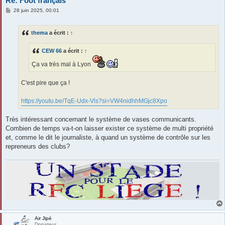
Re: Foot français
M
28 juin 2025, 00:01
e
s
s
thema
a écrit :
↑
a
g
e
CEW 66
a écrit :
↑
Ça va très mal à Lyon
C'est pire que ça !
https://youtu.be/TqE-Udx-Vls?si=VW4nidhhMGjc8Xpo
Très intéressant concernant le système de vases communicants.
Combien de temps va-t-on laisser exister ce système de multi propriété
et, comme le dit le journaliste, à quand un système de contrôle sur les
repreneurs des clubs?
Air Jipé
Donateur