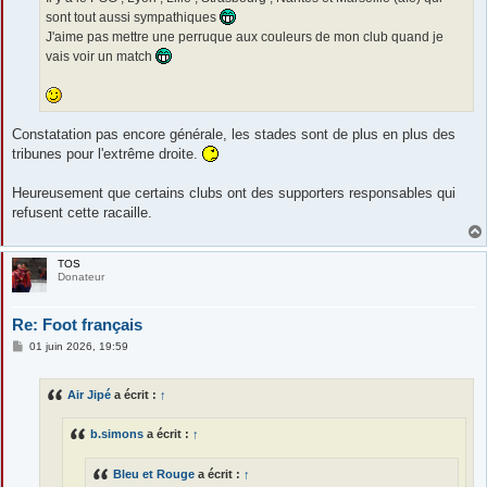
sont tout aussi sympathiques
J'aime pas mettre une perruque aux couleurs de mon club quand je
vais voir un match
Constatation pas encore générale, les stades sont de plus en plus des
tribunes pour l'extrême droite.
Heureusement que certains clubs ont des supporters responsables qui
refusent cette racaille.
TOS
Donateur
Re: Foot français
M
01 juin 2026, 19:59
e
s
s
Air Jipé
a écrit :
↑
a
g
e
b.simons
a écrit :
↑
Bleu et Rouge
a écrit :
↑