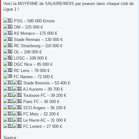
s
Voici la MOYENNE de SALAIRE/MOIS par joueurs dans chaque club de
s
Ligue 1 !
a
g
e
PSG – 590 000 €/mois
OM – 225 000 €
AS Monaco – 175 000 €
Stade Rennais – 130 000 €
RC Strasbourg – 110 000 €
OL – 108 000 €
LOSC – 108 000 €
OGC Nice – 85 000 €
RC Lens – 78 000 €
FC Nantes – 72 000 €
Stade Brestois – 53 400 €
AJ Auxerre – 39 700 €
Toulouse FC – 39 200 €
Paris FC – 36 500 €
SCO Angers – 36 100 €
FC Metz – 32 200 €
Le Havre AC – 31 000 €
FC Lorient – 27 000 €
Source :