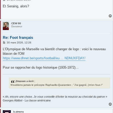
e
s
Et Seraing, alors?
s
a
g
e
CEW 66
Donateur
Re: Foot français
M
30 mars 2026, 12:26
e
s
L'Olympique de Marseille va bientôt changer de logo : voici le nouveau
s
blason de l'OM
a
g
https://www.dhnet.be/sports/football/eu ... NDNUXFDAY/
e
Pour se rapprocher du logo historique (1935-1972)…
jfstassen a écrit :
N'oublions jamais le précepte Raphaello-Quarantien : "J'ai gagné, j'm'en fous !"
«
Ah, encore une chose. Je vous conseille d'éviter la mousse au chocolat du patron
»
Georges Abitbol - La classe américaine
b.simons