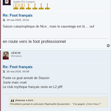
Jupiler Pro League
Re: Foot français
M
29 mai 2026, 23:01
e
s
Saison catastrophique de Nice , mais le sauvetage est là ... ouf
s
a
g
e
en route vers le foot professionnel
CEW 66
Donateur
Re: Foot français
M
30 mai 2026, 00:08
e
s
Purée ce goal annulé de Stassin
s
Juste mais cruel
a
g
Le club mythique français reste en L2 pfff
e
jfstassen a écrit :
N'oublions jamais le précepte Raphaello-Quarantien : "J'ai gagné, j'm'en fous !"