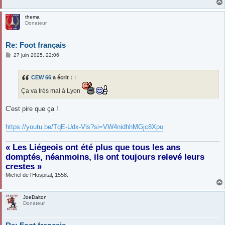
thema
Donateur
Re: Foot français
M
27 juin 2025, 22:06
e
s
s
CEW 66
a écrit :
↑
a
g
Ça va très mal à Lyon
e
C'est pire que ça !
https://youtu.be/TqE-Udx-Vls?si=VW4nidhhMGjc8Xpo
« Les Liégeois ont été plus que tous les ans
domptés, néanmoins, ils ont toujours relevé leurs
crestes »
Michel de l’Hospital, 1558.
JoeDalton
Donateur