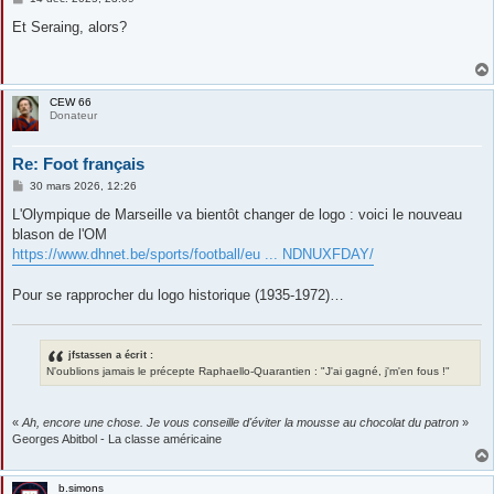
e
s
Et Seraing, alors?
s
a
g
e
CEW 66
Donateur
Re: Foot français
M
30 mars 2026, 12:26
e
s
L'Olympique de Marseille va bientôt changer de logo : voici le nouveau
s
blason de l'OM
a
g
https://www.dhnet.be/sports/football/eu ... NDNUXFDAY/
e
Pour se rapprocher du logo historique (1935-1972)…
jfstassen a écrit :
N'oublions jamais le précepte Raphaello-Quarantien : "J'ai gagné, j'm'en fous !"
«
Ah, encore une chose. Je vous conseille d'éviter la mousse au chocolat du patron
»
Georges Abitbol - La classe américaine
b.simons