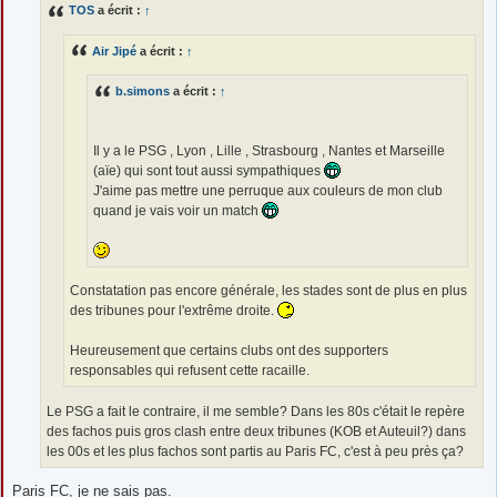
TOS
a écrit :
↑
a
g
e
Air Jipé
a écrit :
↑
b.simons
a écrit :
↑
Il y a le PSG , Lyon , Lille , Strasbourg , Nantes et Marseille
(aïe) qui sont tout aussi sympathiques
J'aime pas mettre une perruque aux couleurs de mon club
quand je vais voir un match
Constatation pas encore générale, les stades sont de plus en plus
des tribunes pour l'extrême droite.
Heureusement que certains clubs ont des supporters
responsables qui refusent cette racaille.
Le PSG a fait le contraire, il me semble? Dans les 80s c'était le repère
des fachos puis gros clash entre deux tribunes (KOB et Auteuil?) dans
les 00s et les plus fachos sont partis au Paris FC, c'est à peu près ça?
Paris FC, je ne sais pas.