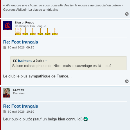
«
Ah, encore une chose. Je vous conseille d'éviter la mousse au chocolat du patron
»
Georges Abitbol - La classe américaine
Bleu et Rouge
Challenger Pro League
Re: Foot français
M
30 mai 2026, 09:15
e
s
s
b.simons
a écrit :
↑
a
g
Saison catastrophique de Nice , mais le sauvetage est là ... ouf
e
Le club le plus sympathique de France...
CEW 66
Donateur
Re: Foot français
M
30 mai 2026, 10:19
e
s
Leur public plutôt (sauf un belge bien connu ici)
s
a
g