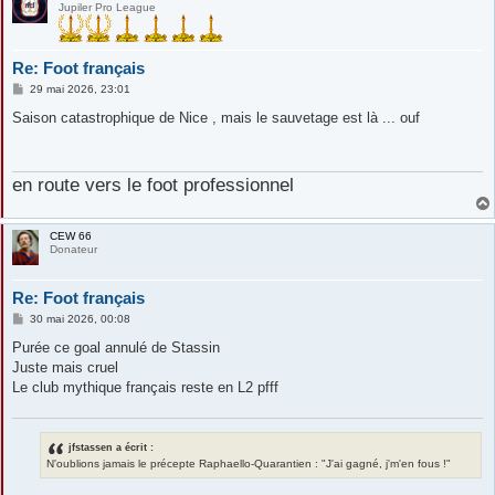
Jupiler Pro League
Re: Foot français
M
29 mai 2026, 23:01
e
s
Saison catastrophique de Nice , mais le sauvetage est là ... ouf
s
a
g
e
en route vers le foot professionnel
CEW 66
Donateur
Re: Foot français
M
30 mai 2026, 00:08
e
s
Purée ce goal annulé de Stassin
s
Juste mais cruel
a
g
Le club mythique français reste en L2 pfff
e
jfstassen a écrit :
N'oublions jamais le précepte Raphaello-Quarantien : "J'ai gagné, j'm'en fous !"