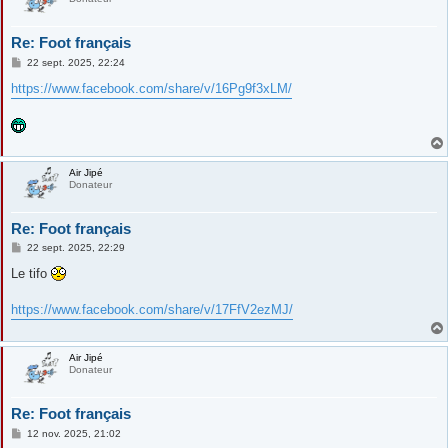
Re: Foot français
M
22 sept. 2025, 22:24
e
s
https://www.facebook.com/share/v/16Pg9f3xLM/
s
a
g
e
Air Jipé
Donateur
Re: Foot français
M
22 sept. 2025, 22:29
e
s
Le tifo
s
a
g
https://www.facebook.com/share/v/17FfV2ezMJ/
e
Air Jipé
Donateur
Re: Foot français
M
12 nov. 2025, 21:02
e