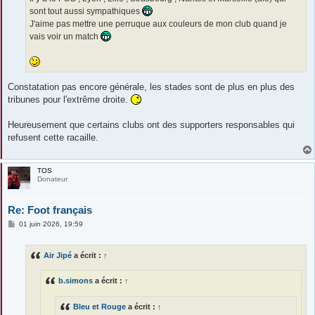
sont tout aussi sympathiques
J'aime pas mettre une perruque aux couleurs de mon club quand je
vais voir un match
Constatation pas encore générale, les stades sont de plus en plus des
tribunes pour l'extrême droite.
Heureusement que certains clubs ont des supporters responsables qui
refusent cette racaille.
TOS
Donateur
Re: Foot français
M
01 juin 2026, 19:59
e
s
s
Air Jipé
a écrit :
↑
a
g
e
b.simons
a écrit :
↑
Bleu et Rouge
a écrit :
↑