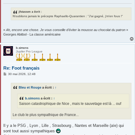
e
jfstassen a écrit :
N'oublions jamais le précepte Raphaello-Quarantien : "J'ai gagné, j'm'en fous !"
«
Ah, encore une chose. Je vous conseille d'éviter la mousse au chocolat du patron
»
Georges Abitbol - La classe américaine
b.simons
Jupiler Pro League
Re: Foot français
M
30 mai 2026, 12:48
e
s
s
Bleu et Rouge
a écrit :
↑
a
g
e
b.simons
a écrit :
↑
Saison catastrophique de Nice , mais le sauvetage est là ... ouf
Le club le plus sympathique de France...
Il y a le PSG , Lyon , Lille , Strasbourg , Nantes et Marseille (aïe) qui
sont tout aussi sympathiques