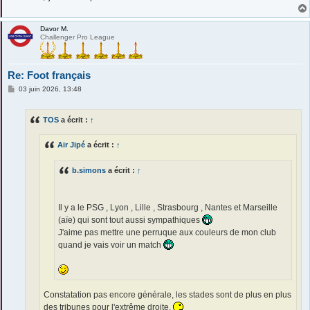
Davor M.
Challenger Pro League
Re: Foot français
M
03 juin 2026, 13:48
e
s
s
TOS
a écrit :
↑
a
g
e
Air Jipé
a écrit :
↑
b.simons
a écrit :
↑
Il y a le PSG , Lyon , Lille , Strasbourg , Nantes et Marseille
(aïe) qui sont tout aussi sympathiques
J'aime pas mettre une perruque aux couleurs de mon club
quand je vais voir un match
Constatation pas encore générale, les stades sont de plus en plus
des tribunes pour l'extrême droite.