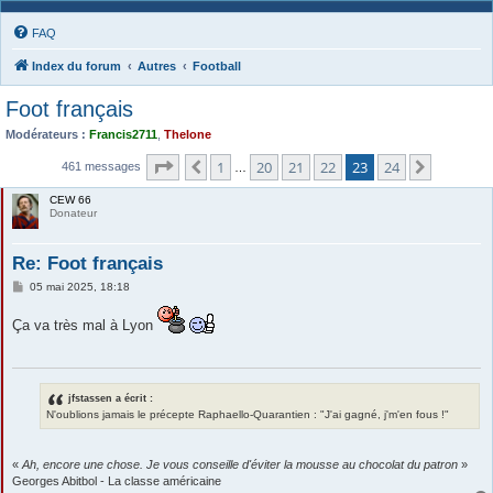
FAQ
Index du forum
Autres
Football
Foot français
Modérateurs :
Francis2711
,
Thelone
Page
23
sur
24
1
20
21
22
23
24
Précédente
Suivante
461 messages
…
CEW 66
Donateur
Re: Foot français
M
05 mai 2025, 18:18
e
s
Ça va très mal à Lyon
s
a
g
e
jfstassen a écrit :
N'oublions jamais le précepte Raphaello-Quarantien : "J'ai gagné, j'm'en fous !"
«
Ah, encore une chose. Je vous conseille d'éviter la mousse au chocolat du patron
»
Georges Abitbol - La classe américaine