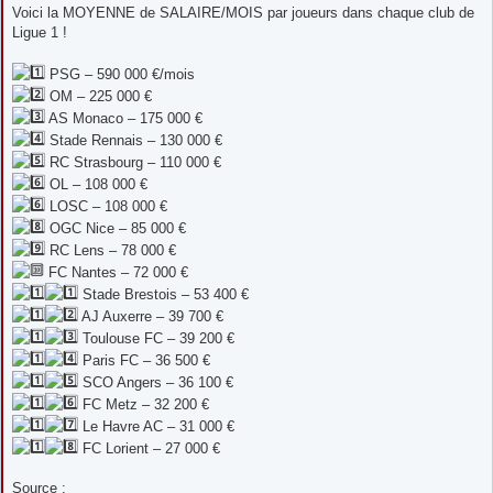
s
Voici la MOYENNE de SALAIRE/MOIS par joueurs dans chaque club de
s
Ligue 1 !
a
g
e
PSG – 590 000 €/mois
OM – 225 000 €
AS Monaco – 175 000 €
Stade Rennais – 130 000 €
RC Strasbourg – 110 000 €
OL – 108 000 €
LOSC – 108 000 €
OGC Nice – 85 000 €
RC Lens – 78 000 €
FC Nantes – 72 000 €
Stade Brestois – 53 400 €
AJ Auxerre – 39 700 €
Toulouse FC – 39 200 €
Paris FC – 36 500 €
SCO Angers – 36 100 €
FC Metz – 32 200 €
Le Havre AC – 31 000 €
FC Lorient – 27 000 €
Source :