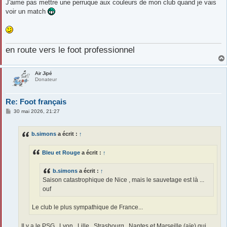
J'aime pas mettre une perruque aux couleurs de mon club quand je vais
voir un match
en route vers le foot professionnel
Air Jipé
Donateur
Re: Foot français
M
30 mai 2026, 21:27
e
s
s
b.simons
a écrit :
↑
a
g
e
Bleu et Rouge
a écrit :
↑
b.simons
a écrit :
↑
Saison catastrophique de Nice , mais le sauvetage est là ...
ouf
Le club le plus sympathique de France...
Il y a le PSG , Lyon , Lille , Strasbourg , Nantes et Marseille (aïe) qui