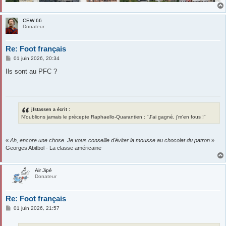
CEW 66
Donateur
Re: Foot français
M
01 juin 2026, 20:34
e
s
Ils sont au PFC ?
s
a
g
e
jfstassen a écrit :
N'oublions jamais le précepte Raphaello-Quarantien : "J'ai gagné, j'm'en fous !"
«
Ah, encore une chose. Je vous conseille d'éviter la mousse au chocolat du patron
»
Georges Abitbol - La classe américaine
Air Jipé
Donateur
Re: Foot français
M
01 juin 2026, 21:57
e
s
s