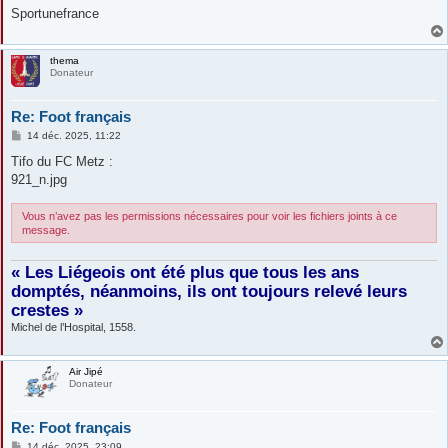
Sportunefrance
thema
Donateur
Re: Foot français
M
14 déc. 2025, 11:22
e
s
Tifo du FC Metz :
s
921_n.jpg
a
g
e
Vous n’avez pas les permissions nécessaires pour voir les fichiers joints à ce
message.
« Les Liégeois ont été plus que tous les ans
domptés, néanmoins, ils ont toujours relevé leurs
crestes »
Michel de l’Hospital, 1558.
Air Jipé
Donateur
Re: Foot français
M
14 déc. 2025, 23:09