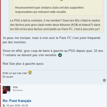
Heureusement que certains clubs ont des supporters
responsables qui refusent cette racaille.
Le PSG a fait le contraire, il me semble? Dans les 80s c'était le repère
des fachos puis gros clash entre deux tribunes (KOB et Auteuil?) dans
les 00s et les plus fachos sont partis au Paris FC, c'est à peu près ça?
Je peux me tromper, mais à mon avis le Paris FC c'est juste fréquenté
par des touristes.
Sinon en effet, gros coup de barre à gauche au PSG depuis quoi, 10 ans
? certains ne doivent pas s'en remettre.
Red Star plus à gauche aussi.
Enfin un qui voie clair
En avant.
TOS
Donateur
Re: Foot français
M
03 juin 2026, 20:26