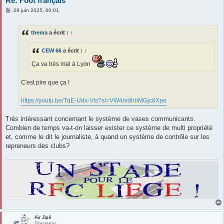
Re: Foot français
M
28 juin 2025, 00:01
e
s
s
thema
a écrit :
↑
a
g
e
CEW 66
a écrit :
↑
Ça va très mal à Lyon
C'est pire que ça !
https://youtu.be/TqE-Udx-Vls?si=VW4nidhhMGjc8Xpo
Très intéressant concernant le système de vases communicants.
Combien de temps va-t-on laisser exister ce système de multi propriété
et, comme le dit le journaliste, à quand un système de contrôle sur les
repreneurs des clubs?
Air Jipé
Donateur