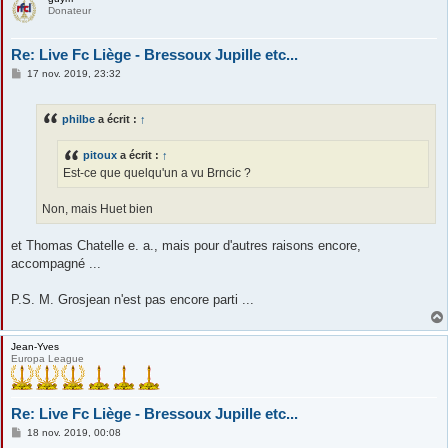
Donateur
Re: Live Fc Liège - Bressoux Jupille etc...
M
17 nov. 2019, 23:32
e
s
s
philbe
a écrit :
↑
a
g
e
pitoux
a écrit :
↑
Est-ce que quelqu'un a vu Brncic ?
Non, mais Huet bien
et Thomas Chatelle e. a., mais pour d'autres raisons encore,
accompagné ...
P.S. M. Grosjean n'est pas encore parti ...
Jean-Yves
Europa League
Re: Live Fc Liège - Bressoux Jupille etc...
M
18 nov. 2019, 00:08
e