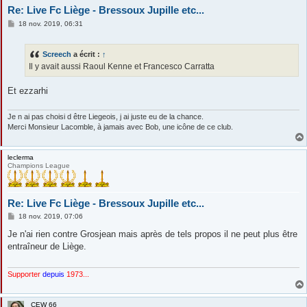
Re: Live Fc Liège - Bressoux Jupille etc...
M
18 nov. 2019, 06:31
e
s
s
Screech
a écrit :
↑
a
g
Il y avait aussi Raoul Kenne et Francesco Carratta
e
Et ezzarhi
Je n ai pas choisi d être Liegeois, j ai juste eu de la chance.
Merci Monsieur Lacomble, à jamais avec Bob, une icône de ce club.
leclerma
Champions League
Re: Live Fc Liège - Bressoux Jupille etc...
M
18 nov. 2019, 07:06
e
s
Je n'ai rien contre Grosjean mais après de tels propos il ne peut plus être
s
entraîneur de Liège.
a
g
e
Supporter
depuis
1973...
CEW 66