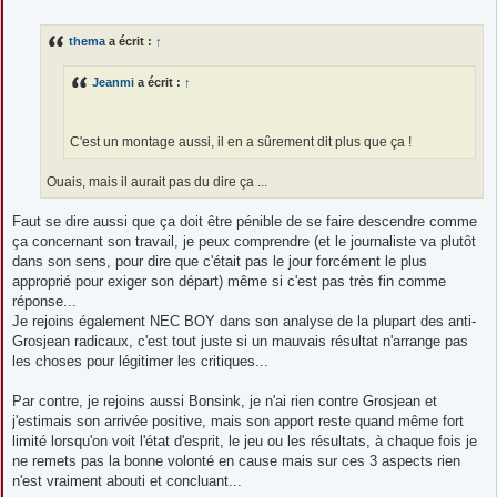
e
s
s
thema
a écrit :
↑
a
g
e
Jeanmi
a écrit :
↑
C'est un montage aussi, il en a sûrement dit plus que ça !
Ouais, mais il aurait pas du dire ça ...
Faut se dire aussi que ça doit être pénible de se faire descendre comme
ça concernant son travail, je peux comprendre (et le journaliste va plutôt
dans son sens, pour dire que c'était pas le jour forcément le plus
approprié pour exiger son départ) même si c'est pas très fin comme
réponse...
Je rejoins également NEC BOY dans son analyse de la plupart des anti-
Grosjean radicaux, c'est tout juste si un mauvais résultat n'arrange pas
les choses pour légitimer les critiques...
Par contre, je rejoins aussi Bonsink, je n'ai rien contre Grosjean et
j'estimais son arrivée positive, mais son apport reste quand même fort
limité lorsqu'on voit l'état d'esprit, le jeu ou les résultats, à chaque fois je
ne remets pas la bonne volonté en cause mais sur ces 3 aspects rien
n'est vraiment abouti et concluant...