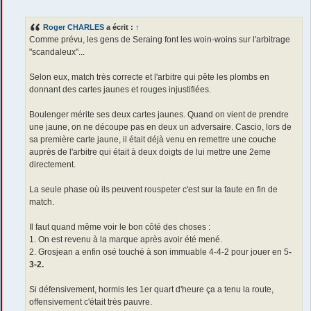
e
s
s
Roger CHARLES
a écrit :
↑
a
g
Comme prévu, les gens de Seraing font les woin-woins sur l'arbitrage
e
"scandaleux"...
Selon eux, match très correcte et l'arbitre qui pête les plombs en
donnant des cartes jaunes et rouges injustifiées.
Boulenger mérite ses deux cartes jaunes. Quand on vient de prendre
une jaune, on ne découpe pas en deux un adversaire. Cascio, lors de
sa première carte jaune, il était déjà venu en remettre une couche
auprès de l'arbitre qui était à deux doigts de lui mettre une 2eme
directement.
La seule phase où ils peuvent rouspeter c'est sur la faute en fin de
match.
Il faut quand même voir le bon côté des choses :
1. On est revenu à la marque après avoir été mené.
2. Grosjean a enfin osé touché à son immuable 4-4-2 pour jouer en 5
-
3-2.
Si défensivement, hormis les 1er quart d'heure ça a tenu la route,
offensivement c'était très pauvre.