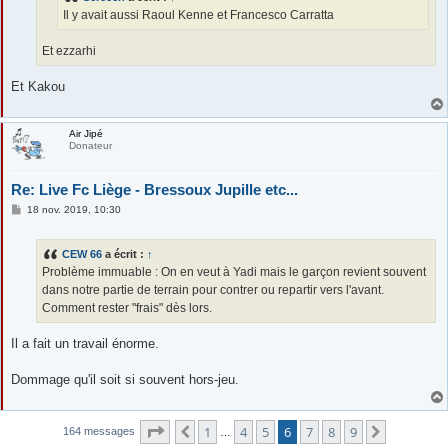
Il y avait aussi Raoul Kenne et Francesco Carratta
Et ezzarhi
Et Kakou
Air Jipé
Donateur
Re: Live Fc Liège - Bressoux Jupille etc...
M
18 nov. 2019, 10:30
e
s
s
CEW 66
a écrit :
↑
a
g
Problème immuable : On en veut à Yadi mais le garçon revient souvent
e
dans notre partie de terrain pour contrer ou repartir vers l'avant.
Comment rester "frais" dès lors.
Il a fait un travail énorme.
Dommage qu'il soit si souvent hors-jeu.
Page
6
sur
9
1
4
5
6
7
8
9
Précédente
Suivante
164 messages
…