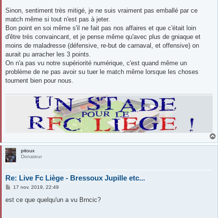
Sinon, sentiment très mitigé, je ne suis vraiment pas emballé par ce
match même si tout n'est pas à jeter.
Bon point en soi même s'il ne fait pas nos affaires et que c'était loin
d'être très convaincant, et je pense même qu'avec plus de gniaque et
moins de maladresse (défensive, re-but de carnaval, et offensive) on
aurait pu arracher les 3 points.
On n'a pas vu notre supériorité numérique, c'est quand même un
problème de ne pas avoir su tuer le match même lorsque les choses
tournent bien pour nous.
pitoux
Donateur
Re: Live Fc Liège - Bressoux Jupille etc...
M
17 nov. 2019, 22:49
e
s
est ce que quelqu'un a vu Brncic?
s
a
g