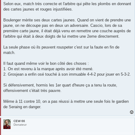
e
Selon eux, match très correcte et l'arbitre qui pête les plombs en donnant
des cartes jaunes et rouges injustifiées.
Boulenger mérite ses deux cartes jaunes. Quand on vient de prendre une
jaune, on ne découpe pas en deux un adversaire. Cascio, lors de sa
première carte jaune, il était déjà venu en remettre une couche auprès de
l'arbitre qui était à deux doigts de lui mettre une 2eme directement.
La seule phase où ils peuvent rouspeter c'est sur la faute en fin de
match.
Il faut quand même voir le bon côté des choses :
1. On est revenu à la marque après avoir été mené.
2. Grosjean a enfin osé touché à son immuable 4-4-2 pour jouer en 5-3-2.
Si défensivement, hormis les 1er quart d'heure ça a tenu la route,
offensivement c'était très pauvre.
Même à 11 contre 10, on a pas réussi à mettre une seule fois le gardien
de Seraing en danger.
CEW 66
Donateur