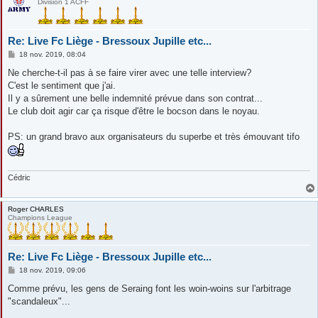
Division 1 ACFF
Re: Live Fc Liège - Bressoux Jupille etc...
M
18 nov. 2019, 08:04
e
s
Ne cherche-t-il pas à se faire virer avec une telle interview?
s
C'est le sentiment que j'ai.
a
g
Il y a sûrement une belle indemnité prévue dans son contrat...
e
Le club doit agir car ça risque d'être le bocson dans le noyau.
PS: un grand bravo aux organisateurs du superbe et très émouvant tifo
Cédric
Roger CHARLES
Champions League
Re: Live Fc Liège - Bressoux Jupille etc...
M
18 nov. 2019, 09:06
e
s
Comme prévu, les gens de Seraing font les woin-woins sur l'arbitrage
s
"scandaleux"...
a
g