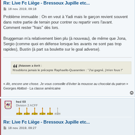
Re: Live Fc Liège - Bressoux Jupille etc...
M
18 nov. 2019, 09:18
e
s
Problème immuable : On en veut à Yadi mais le garçon revient souvent
s
dans notre partie de terrain pour contrer ou repartir vers l'avant.
a
g
Comment rester "frais" dès lors.
e
Bruggeman m'a relativement bien plu (à nouveau), de même que Jona,
Sergio (comme quoi en défense lorsque les avants ne sont pas trop
rapides), Bustin (à part sa boulette sur le goal adverse).
jfstassen a écrit :
N'oublions jamais le précepte Raphaello-Quarantien : "J'ai gagné, j'm'en fous !"
«
Ah, encore une chose. Je vous conseille d'éviter la mousse au chocolat du patron
»
Georges Abitbol - La classe américaine
fred 69
Division 2 ACFF
Re: Live Fc Liège - Bressoux Jupille etc...
M
18 nov. 2019, 09:27
e
s