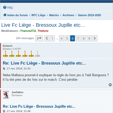
FAQ
Index du forum
RFC Liège
Matchs
Archives
Saison 2019-2020
Live Fc Liège - Bressoux Jupille etc...
Modérateurs :
Francis2711
,
Thelone
Page
6
sur
9
1
4
5
6
7
8
9
Précédente
Suivante
164 messages
…
Screech
Division 2 ACFF
Re: Live Fc Liège - Bressoux Jupille etc...
M
17 nov. 2019, 21:43
e
s
Neba Malbasa pourrait-il expliquer la règle du hors jeu à Yadi Bangoura ?
s
Il l'a été près de dix fois sur le match. C'est pénible
a
g
e
JoeDalton
Donateur
Re: Live Fc Liège - Bressoux Jupille etc...
M
17 nov. 2019, 21:49