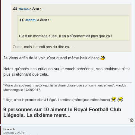
s
s
thema
a écrit :
↑
a
g
e
Jeanmi
a écrit :
↑
C'est un montage aussi, il en a sûrement dit plus que ça !
Ouais, mais il aurait pas du dire ça ...
Je viens enfin de le voir, c'est quand même hallucinant
Notez qu'après ses critiques sur le coach précédent, son snobisme n'est
plus si étonnant que cela...
"Moi je dis souvent : mieux vaut la fin d'une chose que son commencement". Freddy
Mombongo le 17/09/2017.
"Liège, c'est le premier club à Liège". Le même (même jour, même heure)
9 personnes sur 10 aiment le Royal Football Club
Liégeois. La dixième ment...
Screech
Division 2 ACFF