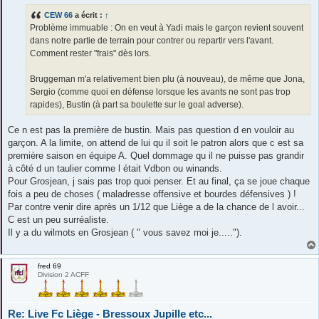
s
CEW 66
a écrit :
↑
a
g
Problème immuable : On en veut à Yadi mais le garçon revient souvent
e
dans notre partie de terrain pour contrer ou repartir vers l'avant.
Comment rester "frais" dès lors.
Bruggeman m'a relativement bien plu (à nouveau), de même que Jona,
Sergio (comme quoi en défense lorsque les avants ne sont pas trop
rapides), Bustin (à part sa boulette sur le goal adverse).
Ce n est pas la première de bustin. Mais pas question d en vouloir au
garçon. A la limite, on attend de lui qu il soit le patron alors que c est sa
première saison en équipe A. Quel dommage qu il ne puisse pas grandir
à côté d un taulier comme l était Vdbon ou winands.
Pour Grosjean, j sais pas trop quoi penser. Et au final, ça se joue chaque
fois a peu de choses ( maladresse offensive et bourdes défensives ) !
Par contre venir dire après un 1/12 que Liège a de la chance de l avoir...
C est un peu surréaliste.
Il y a du wilmots en Grosjean ( " vous savez moi je.....").
fred 69
Division 2 ACFF
Re: Live Fc Liège - Bressoux Jupille etc...