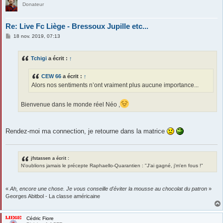
Donateur
Re: Live Fc Liège - Bressoux Jupille etc...
M
18 nov. 2019, 07:13
e
s
s
Tchigi
a écrit :
↑
a
g
e
CEW 66
a écrit :
↑
Alors nos sentiments n’ont vraiment plus aucune importance...
Bienvenue dans le monde réel Néo ,
Rendez-moi ma connection, je retourne dans la matrice
jfstassen a écrit :
N'oublions jamais le précepte Raphaello-Quarantien : "J'ai gagné, j'm'en fous !"
«
Ah, encore une chose. Je vous conseille d'éviter la mousse au chocolat du patron
»
Georges Abitbol - La classe américaine
Cédric Fiore