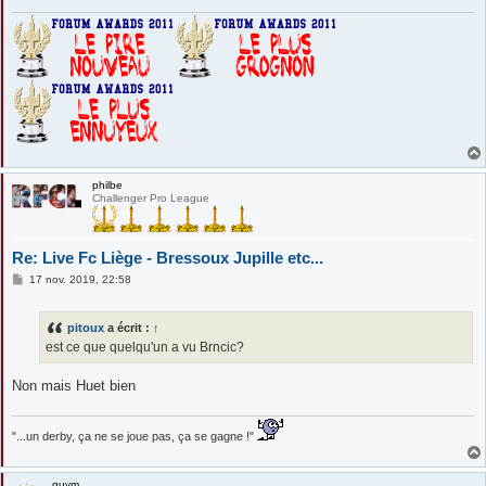
e
philbe
Challenger Pro League
Re: Live Fc Liège - Bressoux Jupille etc...
M
17 nov. 2019, 22:58
e
s
s
pitoux
a écrit :
↑
a
g
est ce que quelqu'un a vu Brncic?
e
Non mais Huet bien
"...un derby, ça ne se joue pas, ça se gagne !"
guym