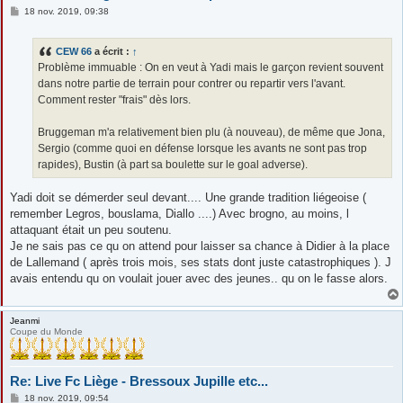
M
18 nov. 2019, 09:38
e
s
s
CEW 66
a écrit :
↑
a
g
Problème immuable : On en veut à Yadi mais le garçon revient souvent
e
dans notre partie de terrain pour contrer ou repartir vers l'avant.
Comment rester "frais" dès lors.
Bruggeman m'a relativement bien plu (à nouveau), de même que Jona,
Sergio (comme quoi en défense lorsque les avants ne sont pas trop
rapides), Bustin (à part sa boulette sur le goal adverse).
Yadi doit se démerder seul devant.... Une grande tradition liégeoise (
remember Legros, bouslama, Diallo ....) Avec brogno, au moins, l
attaquant était un peu soutenu.
Je ne sais pas ce qu on attend pour laisser sa chance à Didier à la place
de Lallemand ( après trois mois, ses stats dont juste catastrophiques ). J
avais entendu qu on voulait jouer avec des jeunes.. qu on le fasse alors.
Jeanmi
Coupe du Monde
Re: Live Fc Liège - Bressoux Jupille etc...
M
18 nov. 2019, 09:54