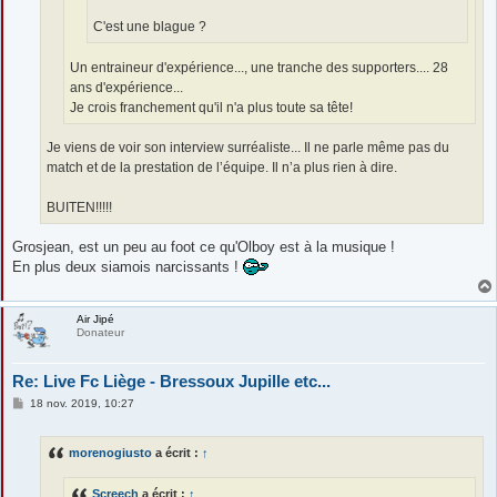
C'est une blague ?
Un entraineur d'expérience..., une tranche des supporters.... 28
ans d'expérience...
Je crois franchement qu'il n'a plus toute sa tête!
Je viens de voir son interview surréaliste... Il ne parle même pas du
match et de la prestation de l’équipe. Il n’a plus rien à dire.
BUITEN!!!!!
Grosjean, est un peu au foot ce qu'Olboy est à la musique !
En plus deux siamois narcissants !
Air Jipé
Donateur
Re: Live Fc Liège - Bressoux Jupille etc...
M
18 nov. 2019, 10:27
e
s
s
morenogiusto
a écrit :
↑
a
g
e
Screech
a écrit :
↑