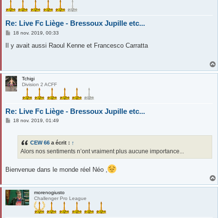
Re: Live Fc Liège - Bressoux Jupille etc...
M
18 nov. 2019, 00:33
e
s
Il y avait aussi Raoul Kenne et Francesco Carratta
s
a
g
e
Tchigi
Division 2 ACFF
Re: Live Fc Liège - Bressoux Jupille etc...
M
18 nov. 2019, 01:49
e
s
s
CEW 66
a écrit :
↑
a
g
Alors nos sentiments n’ont vraiment plus aucune importance...
e
Bienvenue dans le monde réel Néo ,
morenogiusto
Challenger Pro League