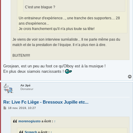
C'est une blague ?
Un entraineur d'expérience..., une tranche des supporters.... 28
ans d'expérience...
Je crois franchement qu'il n'a plus toute sa tête!
Je viens de voir son interview surréaliste... Il ne parle même pas du
match et de la prestation de l’équipe. Il n’a plus rien à dire.
BUITEN!!!!!
Grosjean, est un peu au foot ce qu'Olboy est à la musique !
En plus deux siamois narcissants !
Air Jipé
Donateur
Re: Live Fc Liège - Bressoux Jupille etc...
M
18 nov. 2019, 10:27
e
s
s
morenogiusto
a écrit :
↑
a
g
e
Screech
a écrit :
↑