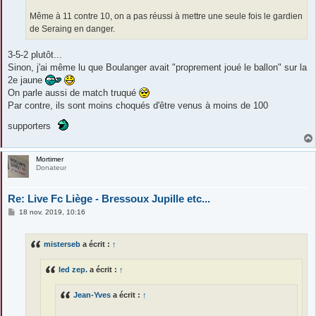
Même à 11 contre 10, on a pas réussi à mettre une seule fois le gardien
de Seraing en danger.
3-5-2 plutôt...
Sinon, j'ai même lu que Boulanger avait "proprement joué le ballon" sur la
2e jaune
On parle aussi de match truqué
Par contre, ils sont moins choqués d'être venus à moins de 100
supporters
Mortimer
Donateur
Re: Live Fc Liège - Bressoux Jupille etc...
M
18 nov. 2019, 10:16
e
s
s
misterseb
a écrit :
↑
a
g
e
led zep.
a écrit :
↑
Jean-Yves
a écrit :
↑