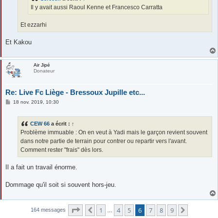
Il y avait aussi Raoul Kenne et Francesco Carratta
Et ezzarhi
Et Kakou
Air Jipé
Donateur
Re: Live Fc Liège - Bressoux Jupille etc...
M
18 nov. 2019, 10:30
e
s
s
CEW 66
a écrit :
↑
a
g
Problème immuable : On en veut à Yadi mais le garçon revient souvent
e
dans notre partie de terrain pour contrer ou repartir vers l'avant.
Comment rester "frais" dès lors.
Il a fait un travail énorme.
Dommage qu'il soit si souvent hors-jeu.
Page
6
sur
9
1
4
5
6
7
8
9
Précédente
Suivante
164 messages
…