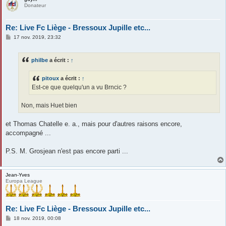
Donateur
Re: Live Fc Liège - Bressoux Jupille etc...
M
17 nov. 2019, 23:32
e
s
s
philbe
a écrit :
↑
a
g
e
pitoux
a écrit :
↑
Est-ce que quelqu'un a vu Brncic ?
Non, mais Huet bien
et Thomas Chatelle e. a., mais pour d'autres raisons encore,
accompagné ...
P.S. M. Grosjean n'est pas encore parti ...
Jean-Yves
Europa League
Re: Live Fc Liège - Bressoux Jupille etc...
M
18 nov. 2019, 00:08
e