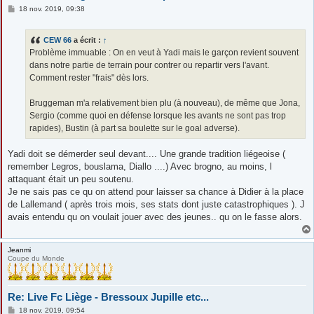
M
18 nov. 2019, 09:38
e
s
s
CEW 66
a écrit :
↑
a
g
Problème immuable : On en veut à Yadi mais le garçon revient souvent
e
dans notre partie de terrain pour contrer ou repartir vers l'avant.
Comment rester "frais" dès lors.
Bruggeman m'a relativement bien plu (à nouveau), de même que Jona,
Sergio (comme quoi en défense lorsque les avants ne sont pas trop
rapides), Bustin (à part sa boulette sur le goal adverse).
Yadi doit se démerder seul devant.... Une grande tradition liégeoise (
remember Legros, bouslama, Diallo ....) Avec brogno, au moins, l
attaquant était un peu soutenu.
Je ne sais pas ce qu on attend pour laisser sa chance à Didier à la place
de Lallemand ( après trois mois, ses stats dont juste catastrophiques ). J
avais entendu qu on voulait jouer avec des jeunes.. qu on le fasse alors.
Jeanmi
Coupe du Monde
Re: Live Fc Liège - Bressoux Jupille etc...
M
18 nov. 2019, 09:54