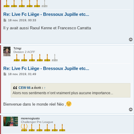
Re: Live Fc Liège - Bressoux Jupille etc...
M
18 nov. 2019, 00:33
e
s
Il y avait aussi Raoul Kenne et Francesco Carratta
s
a
g
e
Tchigi
Division 2 ACFF
Re: Live Fc Liège - Bressoux Jupille etc...
M
18 nov. 2019, 01:49
e
s
s
CEW 66
a écrit :
↑
a
g
Alors nos sentiments n’ont vraiment plus aucune importance...
e
Bienvenue dans le monde réel Néo ,
morenogiusto
Challenger Pro League