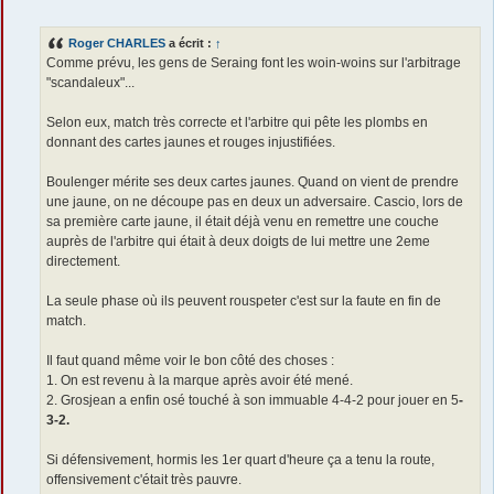
e
s
s
Roger CHARLES
a écrit :
↑
a
g
Comme prévu, les gens de Seraing font les woin-woins sur l'arbitrage
e
"scandaleux"...
Selon eux, match très correcte et l'arbitre qui pête les plombs en
donnant des cartes jaunes et rouges injustifiées.
Boulenger mérite ses deux cartes jaunes. Quand on vient de prendre
une jaune, on ne découpe pas en deux un adversaire. Cascio, lors de
sa première carte jaune, il était déjà venu en remettre une couche
auprès de l'arbitre qui était à deux doigts de lui mettre une 2eme
directement.
La seule phase où ils peuvent rouspeter c'est sur la faute en fin de
match.
Il faut quand même voir le bon côté des choses :
1. On est revenu à la marque après avoir été mené.
2. Grosjean a enfin osé touché à son immuable 4-4-2 pour jouer en 5
-
3-2.
Si défensivement, hormis les 1er quart d'heure ça a tenu la route,
offensivement c'était très pauvre.