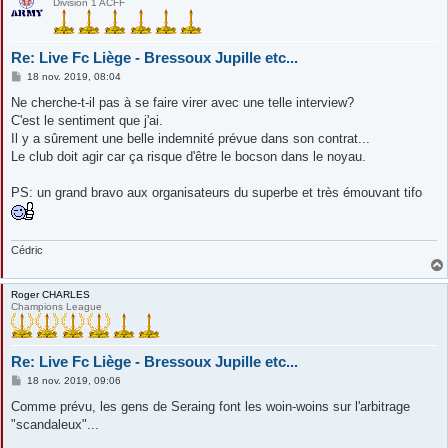
Division 1 ACFF
Re: Live Fc Liège - Bressoux Jupille etc...
M
18 nov. 2019, 08:04
e
s
Ne cherche-t-il pas à se faire virer avec une telle interview?
s
C'est le sentiment que j'ai.
a
g
Il y a sûrement une belle indemnité prévue dans son contrat...
e
Le club doit agir car ça risque d'être le bocson dans le noyau.
PS: un grand bravo aux organisateurs du superbe et très émouvant tifo
Cédric
Roger CHARLES
Champions League
Re: Live Fc Liège - Bressoux Jupille etc...
M
18 nov. 2019, 09:06
e
s
Comme prévu, les gens de Seraing font les woin-woins sur l'arbitrage
s
"scandaleux"...
a
g