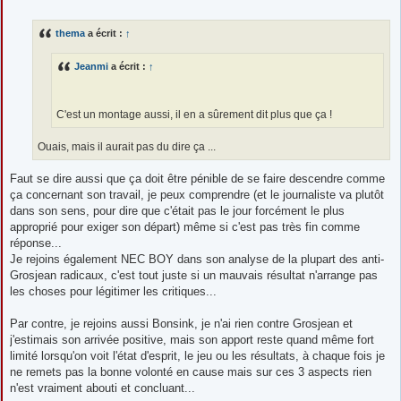
e
s
s
thema
a écrit :
↑
a
g
e
Jeanmi
a écrit :
↑
C'est un montage aussi, il en a sûrement dit plus que ça !
Ouais, mais il aurait pas du dire ça ...
Faut se dire aussi que ça doit être pénible de se faire descendre comme
ça concernant son travail, je peux comprendre (et le journaliste va plutôt
dans son sens, pour dire que c'était pas le jour forcément le plus
approprié pour exiger son départ) même si c'est pas très fin comme
réponse...
Je rejoins également NEC BOY dans son analyse de la plupart des anti-
Grosjean radicaux, c'est tout juste si un mauvais résultat n'arrange pas
les choses pour légitimer les critiques...
Par contre, je rejoins aussi Bonsink, je n'ai rien contre Grosjean et
j'estimais son arrivée positive, mais son apport reste quand même fort
limité lorsqu'on voit l'état d'esprit, le jeu ou les résultats, à chaque fois je
ne remets pas la bonne volonté en cause mais sur ces 3 aspects rien
n'est vraiment abouti et concluant...