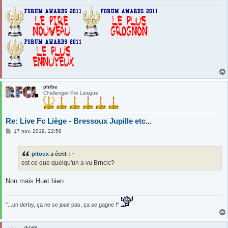
e
philbe
Challenger Pro League
Re: Live Fc Liège - Bressoux Jupille etc...
M
17 nov. 2019, 22:58
e
s
s
pitoux
a écrit :
↑
a
g
est ce que quelqu'un a vu Brncic?
e
Non mais Huet bien
"...un derby, ça ne se joue pas, ça se gagne !"
guym