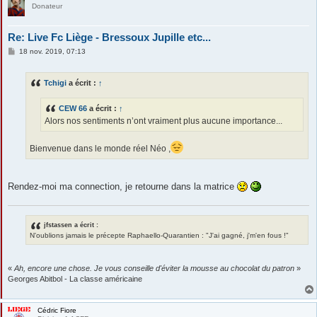
Donateur
Re: Live Fc Liège - Bressoux Jupille etc...
M
18 nov. 2019, 07:13
e
s
s
Tchigi
a écrit :
↑
a
g
e
CEW 66
a écrit :
↑
Alors nos sentiments n’ont vraiment plus aucune importance...
Bienvenue dans le monde réel Néo ,
Rendez-moi ma connection, je retourne dans la matrice
jfstassen a écrit :
N'oublions jamais le précepte Raphaello-Quarantien : "J'ai gagné, j'm'en fous !"
«
Ah, encore une chose. Je vous conseille d'éviter la mousse au chocolat du patron
»
Georges Abitbol - La classe américaine
Cédric Fiore