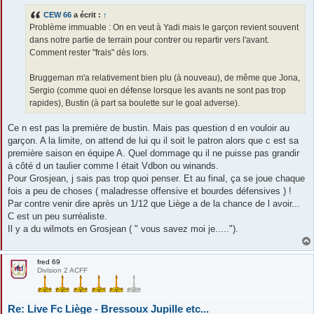
s
CEW 66
a écrit :
↑
a
g
Problème immuable : On en veut à Yadi mais le garçon revient souvent
e
dans notre partie de terrain pour contrer ou repartir vers l'avant.
Comment rester "frais" dès lors.
Bruggeman m'a relativement bien plu (à nouveau), de même que Jona,
Sergio (comme quoi en défense lorsque les avants ne sont pas trop
rapides), Bustin (à part sa boulette sur le goal adverse).
Ce n est pas la première de bustin. Mais pas question d en vouloir au
garçon. A la limite, on attend de lui qu il soit le patron alors que c est sa
première saison en équipe A. Quel dommage qu il ne puisse pas grandir
à côté d un taulier comme l était Vdbon ou winands.
Pour Grosjean, j sais pas trop quoi penser. Et au final, ça se joue chaque
fois a peu de choses ( maladresse offensive et bourdes défensives ) !
Par contre venir dire après un 1/12 que Liège a de la chance de l avoir...
C est un peu surréaliste.
Il y a du wilmots en Grosjean ( " vous savez moi je.....").
fred 69
Division 2 ACFF
Re: Live Fc Liège - Bressoux Jupille etc...