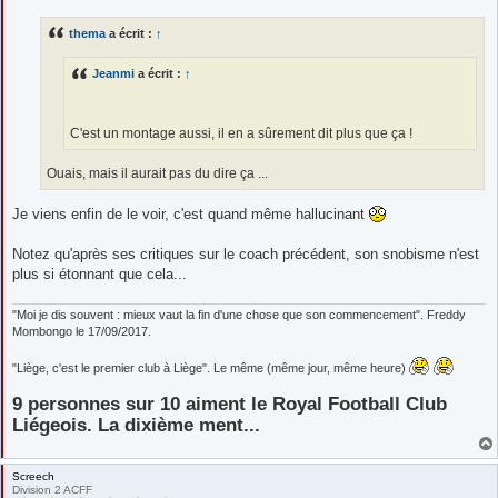
s
s
thema
a écrit :
↑
a
g
e
Jeanmi
a écrit :
↑
C'est un montage aussi, il en a sûrement dit plus que ça !
Ouais, mais il aurait pas du dire ça ...
Je viens enfin de le voir, c'est quand même hallucinant
Notez qu'après ses critiques sur le coach précédent, son snobisme n'est
plus si étonnant que cela...
"Moi je dis souvent : mieux vaut la fin d'une chose que son commencement". Freddy
Mombongo le 17/09/2017.
"Liège, c'est le premier club à Liège". Le même (même jour, même heure)
9 personnes sur 10 aiment le Royal Football Club
Liégeois. La dixième ment...
Screech
Division 2 ACFF