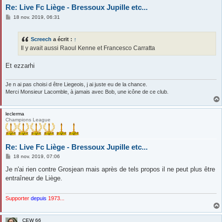
Re: Live Fc Liège - Bressoux Jupille etc...
M
18 nov. 2019, 06:31
e
s
s
Screech
a écrit :
↑
a
g
Il y avait aussi Raoul Kenne et Francesco Carratta
e
Et ezzarhi
Je n ai pas choisi d être Liegeois, j ai juste eu de la chance.
Merci Monsieur Lacomble, à jamais avec Bob, une icône de ce club.
leclerma
Champions League
Re: Live Fc Liège - Bressoux Jupille etc...
M
18 nov. 2019, 07:06
e
s
Je n'ai rien contre Grosjean mais après de tels propos il ne peut plus être
s
entraîneur de Liège.
a
g
e
Supporter
depuis
1973...
CEW 66