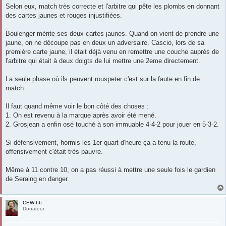
e
Selon eux, match très correcte et l'arbitre qui pête les plombs en donnant
des cartes jaunes et rouges injustifiées.
Boulenger mérite ses deux cartes jaunes. Quand on vient de prendre une
jaune, on ne découpe pas en deux un adversaire. Cascio, lors de sa
première carte jaune, il était déjà venu en remettre une couche auprès de
l'arbitre qui était à deux doigts de lui mettre une 2eme directement.
La seule phase où ils peuvent rouspeter c'est sur la faute en fin de
match.
Il faut quand même voir le bon côté des choses :
1. On est revenu à la marque après avoir été mené.
2. Grosjean a enfin osé touché à son immuable 4-4-2 pour jouer en 5-3-2.
Si défensivement, hormis les 1er quart d'heure ça a tenu la route,
offensivement c'était très pauvre.
Même à 11 contre 10, on a pas réussi à mettre une seule fois le gardien
de Seraing en danger.
CEW 66
Donateur