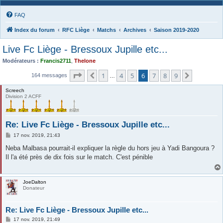
FAQ
Index du forum
RFC Liège
Matchs
Archives
Saison 2019-2020
Live Fc Liège - Bressoux Jupille etc...
Modérateurs :
Francis2711
,
Thelone
Page
6
sur
9
1
4
5
6
7
8
9
Précédente
Suivante
164 messages
…
Screech
Division 2 ACFF
Re: Live Fc Liège - Bressoux Jupille etc...
M
17 nov. 2019, 21:43
e
s
Neba Malbasa pourrait-il expliquer la règle du hors jeu à Yadi Bangoura ?
s
Il l'a été près de dix fois sur le match. C'est pénible
a
g
e
JoeDalton
Donateur
Re: Live Fc Liège - Bressoux Jupille etc...
M
17 nov. 2019, 21:49