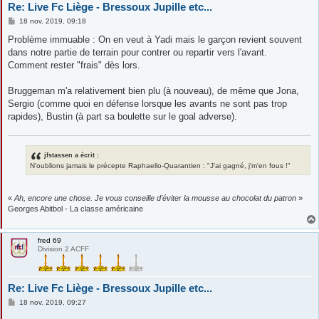
Re: Live Fc Liège - Bressoux Jupille etc...
M
18 nov. 2019, 09:18
e
s
Problème immuable : On en veut à Yadi mais le garçon revient souvent
s
dans notre partie de terrain pour contrer ou repartir vers l'avant.
a
g
Comment rester "frais" dès lors.
e
Bruggeman m'a relativement bien plu (à nouveau), de même que Jona,
Sergio (comme quoi en défense lorsque les avants ne sont pas trop
rapides), Bustin (à part sa boulette sur le goal adverse).
jfstassen a écrit :
N'oublions jamais le précepte Raphaello-Quarantien : "J'ai gagné, j'm'en fous !"
«
Ah, encore une chose. Je vous conseille d'éviter la mousse au chocolat du patron
»
Georges Abitbol - La classe américaine
fred 69
Division 2 ACFF
Re: Live Fc Liège - Bressoux Jupille etc...
M
18 nov. 2019, 09:27
e
s