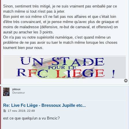
Sinon, sentiment très mitigé, je ne suis vraiment pas emballé par ce
match même si tout n'est pas à jeter.
Bon point en soi même s'il ne fait pas nos affaires et que c'était loin
d'être très convaincant, et je pense même qu'avec plus de gniaque et
moins de maladresse (défensive, re-but de carnaval, et offensive) on
aurait pu arracher les 3 points.
On n'a pas vu notre supériorité numérique, c'est quand même un
problème de ne pas avoir su tuer le match même lorsque les choses
tournent bien pour nous.
pitoux
Donateur
Re: Live Fc Liège - Bressoux Jupille etc...
M
17 nov. 2019, 22:49
e
s
est ce que quelqu'un a vu Brncic?
s
a
g