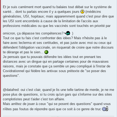
Et je suis carrément mort quand tu balaies tout débat sur le système de
santé... dont tu parlais encore il y a quelques jours
(médécins
généralistes, USI, hopitaux; mais apparemment quand c'est pour dire que
les USI sont encombrés à cause de la limitation de l'accès aux
professions médicales ou que les vaccinés sont touchés en priorité par
omicron, ça dépasse tes compétences?
)
Tout ce que tu fais c'est confronter des idées? Mais n'hésite pas à le
faire avec leclerma et ses certitudes, et pas juste avec moi ou ceux qui
défendent l'obligation vaccinale, on risquerait de croire que notre discours
te dérange et pas le sien...
Je pensais que tu pouvais défendre tes idées tout en prenant tes
distances avec un dingue qui en partage certaines pour de mauvaises
raisons, mais je constate que ça semble un peu compliqué à l'instar de
Covidrationnel qui fédère les antivax sous prétexte de "se poser des
questions".
@datafred: oui c'est clair, quand je lis une telle tartine de merde, je ne me
pose plus de questions, si tu crois qu'un gars qui s'informe sur des sites
complotistes peut t'aider c'est ton affaire.
Mais arrêtez de jouer à ceux "qui se posent des questions" quand vous
n'êtes pas foutus de répondre quoi que ce soit à ce genre de truc