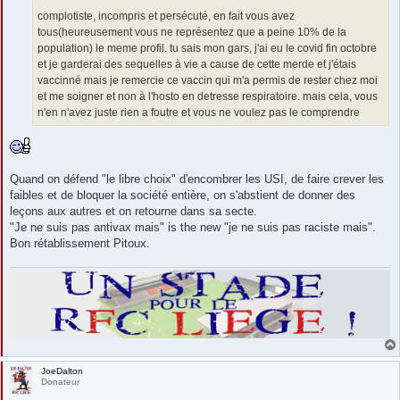
complotiste, incompris et persécuté, en fait vous avez
tous(heureusement vous ne représentez que a peine 10% de la
population) le meme profil. tu sais mon gars, j'ai eu le covid fin octobre
et je garderai des sequelles à vie a cause de cette merde et j'étais
vaccinné mais je remercie ce vaccin qui m'a permis de rester chez moi
et me soigner et non à l'hosto en detresse respiratoire. mais cela, vous
n'en n'avez juste rien a foutre et vous ne voulez pas le comprendre
Quand on défend "le libre choix" d'encombrer les USI, de faire crever les
faibles et de bloquer la société entière, on s'abstient de donner des
leçons aux autres et on retourne dans sa secte.
"Je ne suis pas antivax mais" is the new "je ne suis pas raciste mais".
Bon rétablissement Pitoux.
JoeDalton
Donateur