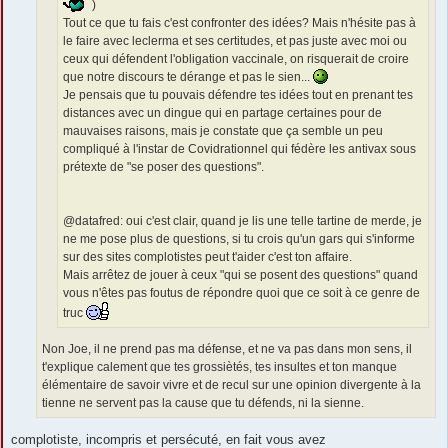
)
Tout ce que tu fais c'est confronter des idées? Mais n'hésite pas à
le faire avec leclerma et ses certitudes, et pas juste avec moi ou
ceux qui défendent l'obligation vaccinale, on risquerait de croire
que notre discours te dérange et pas le sien...
Je pensais que tu pouvais défendre tes idées tout en prenant tes
distances avec un dingue qui en partage certaines pour de
mauvaises raisons, mais je constate que ça semble un peu
compliqué à l'instar de Covidrationnel qui fédère les antivax sous
prétexte de "se poser des questions".
@datafred: oui c'est clair, quand je lis une telle tartine de merde, je
ne me pose plus de questions, si tu crois qu'un gars qui s'informe
sur des sites complotistes peut t'aider c'est ton affaire.
Mais arrêtez de jouer à ceux "qui se posent des questions" quand
vous n'êtes pas foutus de répondre quoi que ce soit à ce genre de
truc
Non Joe, il ne prend pas ma défense, et ne va pas dans mon sens, il
t'explique calement que tes grossiètés, tes insultes et ton manque
élémentaire de savoir vivre et de recul sur une opinion divergente à la
tienne ne servent pas la cause que tu défends, ni la sienne.
complotiste, incompris et persécuté, en fait vous avez