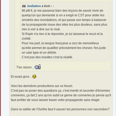
JoeDalton
a écrit :
↑
Mi ptit fi, je me passerai bien des leçons de savoir vivre de
quelqu'un qui demande si on a exigé le CST pour aider les
sinistrés des inondations, et qui passe son temps à balancer
de la propagande issue des sites les plus douteux, sans plus
rien à voir à dire sur le club.
Si Raph n'a rien à te répondre, je lui laisserai le recul et la
civilité.
Pour ma part, la langue française a ceci de merveilleux
qu'elle permet de qualifier précisément les choses: t'es juste
un sale type et un débile.
C'est pas des insultes c'est la réalité.
T'as raison...
Et ouais gros...
Voici tes dernières productions sur ce forum.
C'est pas se poser des questions ça, c'est mentir et raconter d'énormes
conneries, ça fait 2 ans qu'on subit ce genre de conneries je pense qu'il
faut arrêter de vous laisser baver votre propagande sans réagir.
Dans la vallée de l'Ourthe faut il sauver les personnes non vaccinées?