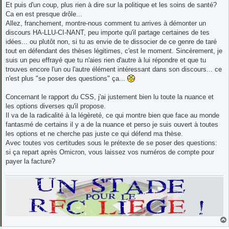
Et puis d'un coup, plus rien à dire sur la politique et les soins de santé?
Ca en est presque drôle...
Allez, franchement, montre-nous comment tu arrives à démonter un
discours HA-LLU-CI-NANT, peu importe qu'il partage certaines de tes
idées... ou plutôt non, si tu as envie de te dissocier de ce genre de taré
tout en défendant des thèses légitimes, c'est le moment. Sincèrement, je
suis un peu effrayé que tu n'aies rien d'autre à lui répondre et que tu
trouves encore l'un ou l'autre élément intéressant dans son discours... ce
n'est plus "se poser des questions" ça...
Concernant le rapport du CSS, j'ai justement bien lu toute la nuance et
les options diverses qu'il propose.
Il va de la radicalité à la légèreté, ce qui montre bien que face au monde
fantasmé de certains il y a de la nuance et perso je suis ouvert à toutes
les options et ne cherche pas juste ce qui défend ma thèse.
Avec toutes vos certitudes sous le prétexte de se poser des questions:
si ça repart après Omicron, vous laissez vos numéros de compte pour
payer la facture?