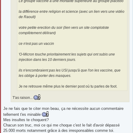
Le groupe vacciné a une mortalité supérieure au groupe placébo
la différence entre religion et science (avec un lien vers une vidéo
de Raoult)
votre petite erection du soir (lien vers un site complotiste
complètement délirant)
ce n'est pas un vaccin
'O-Micron touche prioritairement les sujets qui ont subis une
injection dans les 10 derniers jours.
ils n'encombraient pas les USI jusqu'à que l'on les vaccine, que
les oblige à porter des masques.
Je ne retrouve même plus le dernier post où tu parles de foot.
T'as raison...
Je ne fais que te citer mon beau, ça ne nécessite aucun commentaire
tellement t'es minable
Mes insultes te choquent?
Chacun son truc, moi ce qui me choque c'est le fait d'avoir dépassé
25.000 morts notamment grâce à des irresponsables comme toi.