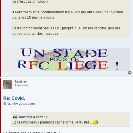
ce n'est pas un vaccin
'O-Micron touche prioritairement les sujets qui ont subis une injection
dans les 10 derniers jours.
ils n'encombraient pas les USI jusqu'à que l'on les vaccine, que les
oblige à porter des masques.
Mortimer
Donateur
Re: Covid.
M
07 févr. 2022, 11:54
e
s
s
Mortimer
a écrit :
↑
a
g
Et ces nouveaux pseudos cachent mal le frustré...
e