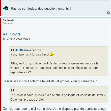
Pas de certitudes, des questionnements !
Raphwells
Donateur
Re: Covid.
M
07 févr. 2022, 07:20
e
s
s
JoeDalton
a écrit :
↑
a
g
Non, réponds à lui pas à moi
e
Allez, les USI qui débordent d'enfants depuis qu'on leur impose le
vaccin et le masque, quelles compétences sont nécessaires pour
répondre à ça?
Je n'ai pas vu où Leclerma tenait de tel propos ? où qui d'autres ?
Et puis d'un coup, plus rien à dire sur la politique et les soins de santé?
Ca en est presque drôle...
Ce n'est pas que je n'ai rien à dire. Je ne dispose pas de connaissances