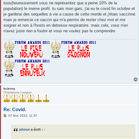
tous(heureusement vous ne représentez que a peine 10% de la
population) le meme profil. tu sais mon gars, j'ai eu le covid fin octobre et
je garderai des sequelles à vie a cause de cette merde et j'étais vaccinné
mais je remercie ce vaccin qui m'a permis de rester chez moi et me
soigner et non à l'hosto en detresse respiratoire. mais cela, vous n'en
n'avez juste rien a foutre et vous ne voulez pas le comprendre
leclerma
Champions League
Re: Covid.
M
07 févr. 2022, 11:37
e
s
s
pitoux
a écrit :
↑
a
g
e