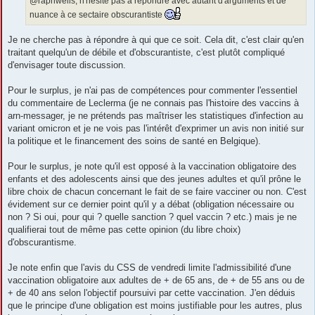
@raphwells, n'hésite pas à répondre avec autant d'arguments et de
nuance à ce sectaire obscurantiste
Je ne cherche pas à répondre à qui que ce soit. Cela dit, c'est clair qu'en
traitant quelqu'un de débile et d'obscurantiste, c'est plutôt compliqué
d'envisager toute discussion.
Pour le surplus, je n'ai pas de compétences pour commenter l'essentiel
du commentaire de Leclerma (je ne connais pas l'histoire des vaccins à
arn-messager, je ne prétends pas maîtriser les statistiques d'infection au
variant omicron et je ne vois pas l'intérêt d'exprimer un avis non initié sur
la politique et le financement des soins de santé en Belgique).
Pour le surplus, je note qu'il est opposé à la vaccination obligatoire des
enfants et des adolescents ainsi que des jeunes adultes et qu'il prône le
libre choix de chacun concernant le fait de se faire vacciner ou non. C'est
évidement sur ce dernier point qu'il y a débat (obligation nécessaire ou
non ? Si oui, pour qui ? quelle sanction ? quel vaccin ? etc.) mais je ne
qualifierai tout de même pas cette opinion (du libre choix)
d'obscurantisme.
Je note enfin que l'avis du CSS de vendredi limite l'admissibilité d'une
vaccination obligatoire aux adultes de + de 65 ans, de + de 55 ans ou de
+ de 40 ans selon l'objectif poursuivi par cette vaccination. J'en déduis
que le principe d'une obligation est moins justifiable pour les autres, plus