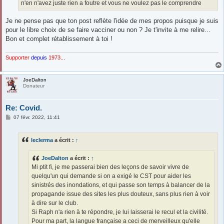
n'en n'avez juste rien a foutre et vous ne voulez pas le comprendre
Je ne pense pas que ton post reflète l'idée de mes propos puisque je suis
pour le libre choix de se faire vacciner ou non ? Je t'invite à me relire...
Bon et complet rétablissement à toi !
Supporter
depuis
1973...
JoeDalton
Donateur
Re: Covid.
M
07 févr. 2022, 11:41
e
s
s
leclerma
a écrit :
↑
a
g
e
JoeDalton
a écrit :
↑
Mi ptit fi, je me passerai bien des leçons de savoir vivre de
quelqu'un qui demande si on a exigé le CST pour aider les
sinistrés des inondations, et qui passe son temps à balancer de la
propagande issue des sites les plus douteux, sans plus rien à voir
à dire sur le club.
Si Raph n'a rien à te répondre, je lui laisserai le recul et la civilité.
Pour ma part, la langue française a ceci de merveilleux qu'elle