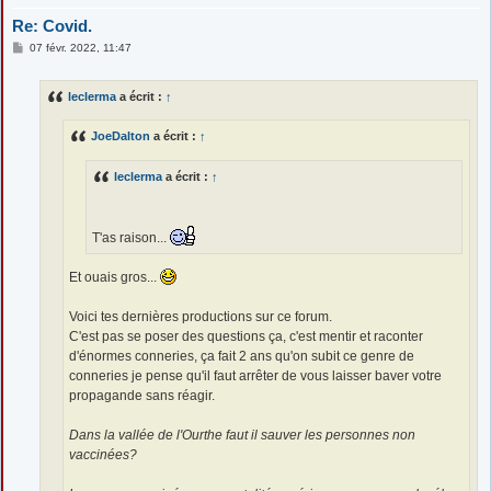
Re: Covid.
M
07 févr. 2022, 11:47
e
s
s
leclerma
a écrit :
↑
a
g
e
JoeDalton
a écrit :
↑
leclerma
a écrit :
↑
T'as raison...
Et ouais gros...
Voici tes dernières productions sur ce forum.
C'est pas se poser des questions ça, c'est mentir et raconter
d'énormes conneries, ça fait 2 ans qu'on subit ce genre de
conneries je pense qu'il faut arrêter de vous laisser baver votre
propagande sans réagir.
Dans la vallée de l'Ourthe faut il sauver les personnes non
vaccinées?