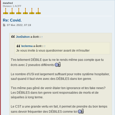
datafred
Division 1 ACFF
Re: Covid.
M
07 févr. 2022, 07:19
e
s
s
JoeDalton
a écrit :
↑
a
g
e
leclerma
a écrit :
↑
Je vous invite à vous questionner avant de m'insulter
T'es tellement DÉBILE que tu ne te rends même pas compte que tu
écris avec 2 pseudos différents
Le nombre d'USI est largement suffisant pour notre système hospitalier,
sauf quand il faut vivre avec des DÉBILES dans ton genre.
T'es même pas gêné de venir étaler ton ignorance et tes fake news?
Les DÉBILES dans ton genre sont responsables de morts et de
séquelles à long terme.
Le CST a une grande vertu en fait, il permet de prendre du bon temps
sans devoir fréquenter des DÉBILES comme toi