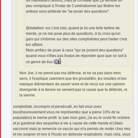
de mauvaises raisons, mais je constate que ça semble un
peu compliqué à l'instar de Covidrationnel qui fédère les
antivax sous prétexte de "se poser des questions".
@datafred: oui c'est clair, quand je lis une telle tartine de
merde, je ne me pose plus de questions, si tu crois qu'un
gars qui s'informe sur des sites complotistes peut t'aider c'est
ton affaire.
Mais arrêtez de jouer à ceux "qui se posent des questions"
quand vous n'êtes pas foutus de répondre quoi que ce soit à
ce genre de truc
Non Joe, il ne prend pas ma défense, et ne va pas dans mon
sens, il t'explique calement que tes grossiètés, tes insultes et ton
manque élémentaire de savoir vivre et de recul sur une opinion
divergente à la tienne ne servent pas la cause que tu défends, ni
la sienne.
complotiste, incompris et persécuté, en fait vous avez
tous(heureusement vous ne représentez que a peine 10% de la
population) le meme profil. tu sais mon gars, j'ai eu le covid fin octobre
et je garderai des sequelles à vie a cause de cette merde et j'étais
vaccinné mais je remercie ce vaccin qui m'a permis de rester chez moi
et me soigner et non à l'hosto en detresse respiratoire. mais cela, vous