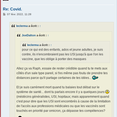
Re: Covid.
M
07 févr. 2022, 11:28
e
s
s
leclerma
a écrit :
↑
a
g
e
JoeDalton
a écrit :
↑
leclerma
a écrit :
↑
pour ce qui est des enfants, ados et jeune adultes, je suis
contre, ils n'encombraient pas les USI jusqu'à que l'on les
vaccine, que les oblige à porter des masques
Allez ça va Raph, essaie de rester crédible quand tu te mets aux
côtés d'un sale type pareil, si t'es même pas foutu de prendre tes
distances parce qu'il partage certaines de tes idées...
Et je suis carrément mort quand tu balaies tout débat sur le
système de santé... dont tu parlais encore il y a quelques jours
(médécins généralistes, USI, hopitaux; mais apparemment quand
c'est pour dire que les USI sont encombrés à cause de la limitation
de l'accès aux professions médicales ou que les vaccinés sont
touchés en priorité par omicron, ça dépasse tes compétences?