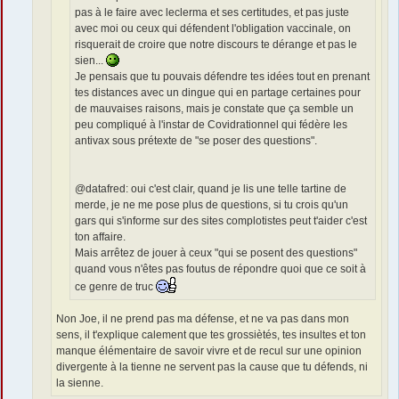
pas à le faire avec leclerma et ses certitudes, et pas juste
avec moi ou ceux qui défendent l'obligation vaccinale, on
risquerait de croire que notre discours te dérange et pas le
sien...
Je pensais que tu pouvais défendre tes idées tout en prenant
tes distances avec un dingue qui en partage certaines pour
de mauvaises raisons, mais je constate que ça semble un
peu compliqué à l'instar de Covidrationnel qui fédère les
antivax sous prétexte de "se poser des questions".
@datafred: oui c'est clair, quand je lis une telle tartine de
merde, je ne me pose plus de questions, si tu crois qu'un
gars qui s'informe sur des sites complotistes peut t'aider c'est
ton affaire.
Mais arrêtez de jouer à ceux "qui se posent des questions"
quand vous n'êtes pas foutus de répondre quoi que ce soit à
ce genre de truc
Non Joe, il ne prend pas ma défense, et ne va pas dans mon
sens, il t'explique calement que tes grossiètés, tes insultes et ton
manque élémentaire de savoir vivre et de recul sur une opinion
divergente à la tienne ne servent pas la cause que tu défends, ni
la sienne.