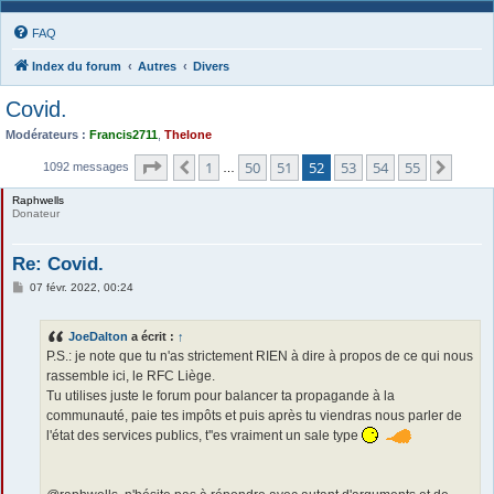
FAQ
Index du forum
Autres
Divers
Covid.
Modérateurs :
Francis2711
,
Thelone
Page
52
sur
55
1
50
51
52
53
54
55
Précédente
Suiva
1092 messages
…
Raphwells
Donateur
Re: Covid.
M
07 févr. 2022, 00:24
e
s
s
JoeDalton
a écrit :
↑
a
g
P.S.: je note que tu n'as strictement RIEN à dire à propos de ce qui nous
e
rassemble ici, le RFC Liège.
Tu utilises juste le forum pour balancer ta propagande à la
communauté, paie tes impôts et puis après tu viendras nous parler de
l'état des services publics, t''es vraiment un sale type