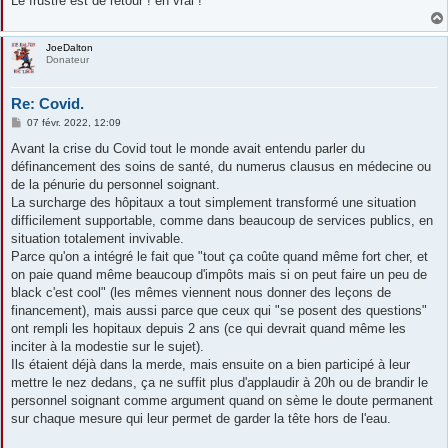
Le frustré est de retour ! en vrai !
JoeDalton
Donateur
Re: Covid.
M
07 févr. 2022, 12:09
e
s
Avant la crise du Covid tout le monde avait entendu parler du
s
définancement des soins de santé, du numerus clausus en médecine ou
a
g
de la pénurie du personnel soignant.
e
La surcharge des hôpitaux a tout simplement transformé une situation
difficilement supportable, comme dans beaucoup de services publics, en
situation totalement invivable.
Parce qu'on a intégré le fait que "tout ça coûte quand même fort cher, et
on paie quand même beaucoup d'impôts mais si on peut faire un peu de
black c'est cool" (les mêmes viennent nous donner des leçons de
financement), mais aussi parce que ceux qui "se posent des questions"
ont rempli les hopitaux depuis 2 ans (ce qui devrait quand même les
inciter à la modestie sur le sujet).
Ils étaient déjà dans la merde, mais ensuite on a bien participé à leur
mettre le nez dedans, ça ne suffit plus d'applaudir à 20h ou de brandir le
personnel soignant comme argument quand on sème le doute permanent
sur chaque mesure qui leur permet de garder la tête hors de l'eau.