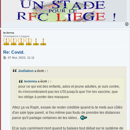
leclerma
Champions League
Re: Covid.
M
07 févr. 2022, 11:11
e
s
s
JoeDalton
a écrit :
↑
a
g
e
leclerma
a écrit :
↑
pour ce qui est des enfants, ados et jeune adultes, je suis contre,
ils n'encombraient pas les USI jusqu'à que l'on les vaccine, que
les oblige à porter des masques
Allez ça va Raph, essaie de rester crédible quand tu te mets aux côtés
d'un sale type pareil, si t'es même pas foutu de prendre tes distances
parce qu'il partage certaines de tes idées...
Et je suis carrément mort quand tu balaies tout débat sur le système de