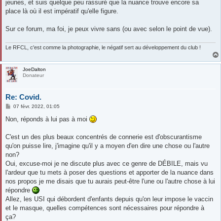
jeunes, et suis quelque peu rassuré que la nuance trouve encore sa
place là où il est impératif qu'elle figure.
Sur ce forum, ma foi, je peux vivre sans (ou avec selon le point de vue).
Le RFCL, c'est comme la photographie, le négatif sert au développement du club !
JoeDalton
Donateur
Re: Covid.
M
07 févr. 2022, 01:05
e
s
Non, réponds à lui pas à moi
s
a
g
C'est un des plus beaux concentrés de connerie est d'obscurantisme
e
qu'on puisse lire, j'imagine qu'il y a moyen d'en dire une chose ou l'autre
non?
Oui, excuse-moi je ne discute plus avec ce genre de DÉBILE, mais vu
l'ardeur que tu mets à poser des questions et apporter de la nuance dans
nos propos je me disais que tu aurais peut-être l'une ou l'autre chose à lui
répondre
Allez, les USI qui débordent d'enfants depuis qu'on leur impose le vaccin
et le masque, quelles compétences sont nécessaires pour répondre à
ça?