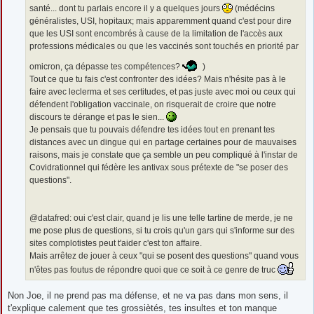
santé... dont tu parlais encore il y a quelques jours
(médécins
généralistes, USI, hopitaux; mais apparemment quand c'est pour dire
que les USI sont encombrés à cause de la limitation de l'accès aux
professions médicales ou que les vaccinés sont touchés en priorité par
omicron, ça dépasse tes compétences?
)
Tout ce que tu fais c'est confronter des idées? Mais n'hésite pas à le
faire avec leclerma et ses certitudes, et pas juste avec moi ou ceux qui
défendent l'obligation vaccinale, on risquerait de croire que notre
discours te dérange et pas le sien...
Je pensais que tu pouvais défendre tes idées tout en prenant tes
distances avec un dingue qui en partage certaines pour de mauvaises
raisons, mais je constate que ça semble un peu compliqué à l'instar de
Covidrationnel qui fédère les antivax sous prétexte de "se poser des
questions".
@datafred: oui c'est clair, quand je lis une telle tartine de merde, je ne
me pose plus de questions, si tu crois qu'un gars qui s'informe sur des
sites complotistes peut t'aider c'est ton affaire.
Mais arrêtez de jouer à ceux "qui se posent des questions" quand vous
n'êtes pas foutus de répondre quoi que ce soit à ce genre de truc
Non Joe, il ne prend pas ma défense, et ne va pas dans mon sens, il
t'explique calement que tes grossiètés, tes insultes et ton manque