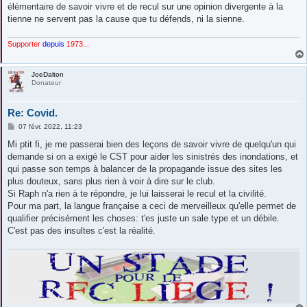
élémentaire de savoir vivre et de recul sur une opinion divergente à la
tienne ne servent pas la cause que tu défends, ni la sienne.
Supporter
depuis
1973...
JoeDalton
Donateur
Re: Covid.
M
07 févr. 2022, 11:23
e
s
Mi ptit fi, je me passerai bien des leçons de savoir vivre de quelqu'un qui
s
demande si on a exigé le CST pour aider les sinistrés des inondations, et
a
g
qui passe son temps à balancer de la propagande issue des sites les
e
plus douteux, sans plus rien à voir à dire sur le club.
Si Raph n'a rien à te répondre, je lui laisserai le recul et la civilité.
Pour ma part, la langue française a ceci de merveilleux qu'elle permet de
qualifier précisément les choses: t'es juste un sale type et un débile.
C'est pas des insultes c'est la réalité.