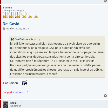
leclerma
Champions League
Re: Covid.
M
07 févr. 2022, 11:24
e
s
s
JoeDalton
a écrit :
↑
a
g
Mi ptit fi, je me passerai bien des leçons de savoir vivre de quelqu'un
e
qui demande si on a exigé le CST pour aider les sinistrés des
inondations, et qui passe son temps à balancer de la propagande issue
des sites les plus douteux, sans plus rien à voir à dire sur le club.
Si Raph n'a rien à te répondre, je lui laisserai le recul et la civilité.
Pour ma part, la langue française a ceci de merveilleux qu'elle permet
de qualifier précisément les choses: t'es juste un sale type et un débile.
C'est pas des insultes c'est la réalité.
T'as raison...
Supporter
depuis
1973...
pitoux
Donateur