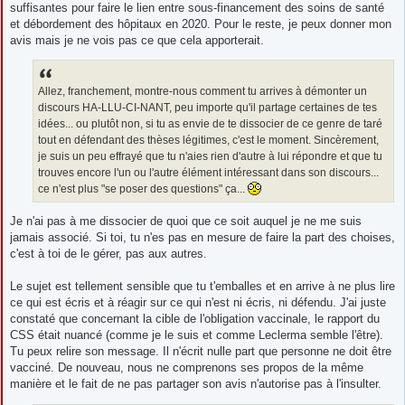
suffisantes pour faire le lien entre sous-financement des soins de santé
et débordement des hôpitaux en 2020. Pour le reste, je peux donner mon
avis mais je ne vois pas ce que cela apporterait.
Allez, franchement, montre-nous comment tu arrives à démonter un
discours HA-LLU-CI-NANT, peu importe qu'il partage certaines de tes
idées... ou plutôt non, si tu as envie de te dissocier de ce genre de taré
tout en défendant des thèses légitimes, c'est le moment. Sincèrement,
je suis un peu effrayé que tu n'aies rien d'autre à lui répondre et que tu
trouves encore l'un ou l'autre élément intéressant dans son discours...
ce n'est plus "se poser des questions" ça...
Je n'ai pas à me dissocier de quoi que ce soit auquel je ne me suis
jamais associé. Si toi, tu n'es pas en mesure de faire la part des choises,
c'est à toi de le gérer, pas aux autres.
Le sujet est tellement sensible que tu t'emballes et en arrive à ne plus lire
ce qui est écris et à réagir sur ce qui n'est ni écris, ni défendu. J'ai juste
constaté que concernant la cible de l'obligation vaccinale, le rapport du
CSS était nuancé (comme je le suis et comme Leclerma semble l'être).
Tu peux relire son message. Il n'écrit nulle part que personne ne doit être
vacciné. De nouveau, nous ne comprenons ses propos de la même
manière et le fait de ne pas partager son avis n'autorise pas à l'insulter.