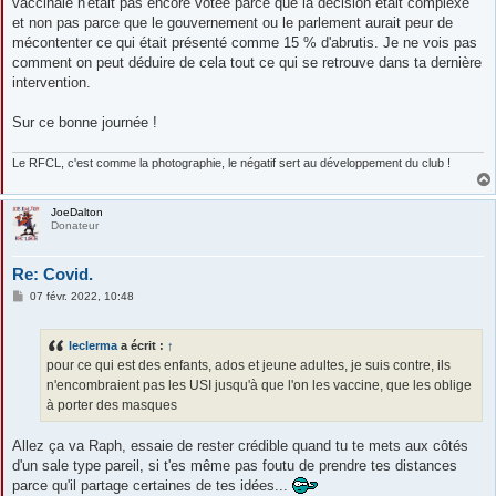
vaccinale n'était pas encore votée parce que la décision était complexe
et non pas parce que le gouvernement ou le parlement aurait peur de
mécontenter ce qui était présenté comme 15 % d'abrutis. Je ne vois pas
comment on peut déduire de cela tout ce qui se retrouve dans ta dernière
intervention.
Sur ce bonne journée !
Le RFCL, c'est comme la photographie, le négatif sert au développement du club !
JoeDalton
Donateur
Re: Covid.
M
07 févr. 2022, 10:48
e
s
s
leclerma
a écrit :
↑
a
g
pour ce qui est des enfants, ados et jeune adultes, je suis contre, ils
e
n'encombraient pas les USI jusqu'à que l'on les vaccine, que les oblige
à porter des masques
Allez ça va Raph, essaie de rester crédible quand tu te mets aux côtés
d'un sale type pareil, si t'es même pas foutu de prendre tes distances
parce qu'il partage certaines de tes idées...