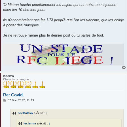
'O-Micron touche prioritairement les sujets qui ont subis une injection
dans les 10 derniers jours.
ils n'encombraient pas les USI jusqu'à que l'on les vaccine, que les oblige
à porter des masques.
Je ne retrouve même plus le dernier post où tu parles de foot.
leclerma
Champions League
Re: Covid.
M
07 févr. 2022, 11:43
e
s
s
JoeDalton
a écrit :
↑
a
g
e
leclerma
a écrit :
↑