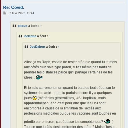
Re: Covid.
M
07 févr. 2022, 11:44
e
s
s
pitoux
a écrit :
↑
a
g
e
leclerma
a écrit :
↑
JoeDalton
a écrit :
↑
Allez ça va Raph, essaie de rester crédible quand tu te mets
aux côtés d'un sale type pareil, si t'es même pas foutu de
prendre tes distances parce qu'il partage certaines de tes
idées...
Et je suis carrément mort quand tu balaies tout débat sur le
système de santé... dont tu parlais encore il y a quelques
jours
(médécins généralistes, USI, hopitaux; mais
apparemment quand c'est pour dire que les USI sont
encombrés à cause de la limitation de l'accès aux
professions médicales ou que les vaccinés sont touchés en
priorité par omicron, ça dépasse tes compétences?
)
Tout ce que tu fais c'est confronter des idées? Mais n'hésite