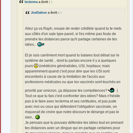
leclerma
a écrit :
↑
JoeDalton
a écrit :
↑
Allez ça va Raph, essaie de rester crédible quand tu te mets
aux côtés d'un sale type pareil, si t'es même pas foutu de
prendre tes distances parce qu'il partage certaines de tes
idées...
Et je suis carrément mort quand tu balaies tout débat sur le
système de santé... dont tu parlais encore il y a quelques
jours
(médécins généralistes, USI, hopitaux; mais
apparemment quand c'est pour dire que les USI sont
encombrés à cause de la limitation de l'accès aux
professions médicales ou que les vaccinés sont touchés en
priorité par omicron, ça dépasse tes compétences?
)
Tout ce que tu fais c'est confronter des idées? Mais n'hésite
pas à le faire avec leclerma et ses certitudes, et pas juste
avec moi ou ceux qui défendent l'obligation vaccinale, on
risquerait de croire que notre discours te dérange et pas le
sien...
Je pensais que tu pouvais défendre tes idées tout en prenant
tes distances avec un dingue qui en partage certaines pour