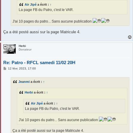
e
Air Jipé
a écrit :
↑
La page FB du Patro, c'est le VAR.
J'ai 10 pages du patro... Sans aucune publication
Ça a été posté aussi sur la page Matricule 4.
Herbi
Donateur
Re: Patro - RFCL samedi 11/02 20H
M
12 févr. 2023, 17:00
e
s
s
Jeanmi
a écrit :
↑
a
g
e
Herbi
a écrit :
↑
Air Jipé
a écrit :
↑
La page FB du Patro, c'est le VAR.
J'ai 10 pages du patro... Sans aucune publication
Ça a été posté aussi sur la page Matricule 4.