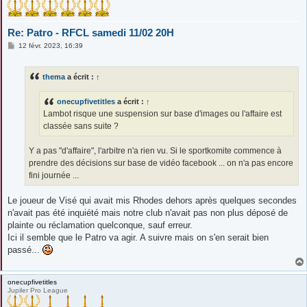
Re: Patro - RFCL samedi 11/02 20H
M
12 févr. 2023, 16:39
e
s
s
thema
a écrit :
↑
a
g
e
onecupfivetitles
a écrit :
↑
Lambot risque une suspension sur base d'images ou l'affaire est
classée sans suite ?
Y a pas "d'affaire", l'arbitre n'a rien vu. Si le sportkomite commence à
prendre des décisions sur base de vidéo facebook ... on n'a pas encore
fini journée ...
Le joueur de Visé qui avait mis Rhodes dehors après quelques secondes
n'avait pas été inquiété mais notre club n'avait pas non plus déposé de
plainte ou réclamation quelconque, sauf erreur.
Ici il semble que le Patro va agir. A suivre mais on s'en serait bien
passé...
onecupfivetitles
Jupiler Pro League