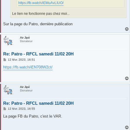
https://fb.watch/iEMuAvLIUO/
Le lien ne fonctionne pas chez moi...
Sur la page du Patro, dernière publication
Air Jipé
Donateur
Re: Patro - RFCL samedi 11/02 20H
M
12 févr. 2023, 16:51
e
s
https://fb.watch/iEN708W2ct/
s
a
g
e
Air Jipé
Donateur
Re: Patro - RFCL samedi 11/02 20H
M
12 févr. 2023, 16:55
e
s
La page FB du Patro, c'est le VAR.
s
a
g
e