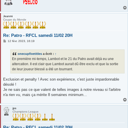
Jeanmi
Coupe du Monde
Re: Patro - RFCL samedi 11/02 20H
M
12 févr. 2023, 16:19
e
s
s
onecupfivetitles
a écrit :
↑
a
g
En première mi-temps, Lambot et le 21 du Patro avait déjà eu une
e
altercation. Il est clair que Lambot aurait dû être exclu et que la sortie
de leur joueur blessé a été un tournant.
Exclusion et penalty ! Avec son expérience, c'est juste impardonnable
désolé !
Je ne sais pas ce que valent de telles images à notre niveau si l'arbitre
n'a rien vu, mais ça mérite 8 semaines minimum...
jps
Champions League
Re: Patro - RFCL samedi 11/02 20H