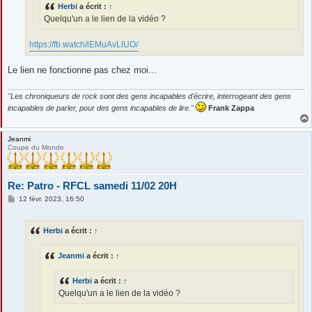
Herbi
a écrit :
↑
Quelqu'un a le lien de la vidéo ?
https://fb.watch/iEMuAvLIUO/
Le lien ne fonctionne pas chez moi...
"Les chroniqueurs de rock sont des gens incapables d'écrire, interrogeant des gens
incapables de parler, pour des gens incapables de lire."
Frank Zappa
Jeanmi
Coupe du Monde
Re: Patro - RFCL samedi 11/02 20H
M
12 févr. 2023, 16:50
e
s
s
Herbi
a écrit :
↑
a
g
e
Jeanmi
a écrit :
↑
Herbi
a écrit :
↑
Quelqu'un a le lien de la vidéo ?