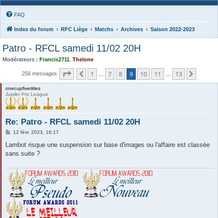
FAQ
Index du forum
RFC Liège
Matchs
Archives
Saison 2022-2023
Patro - RFCL samedi 11/02 20H
Modérateurs :
Francis2711
,
Thelone
Page
9
sur
13
1
7
8
9
10
11
13
Précédente
Suivan
256 messages
…
…
onecupfivetitles
Jupiler Pro League
Re: Patro - RFCL samedi 11/02 20H
M
12 févr. 2023, 16:17
e
s
Lambot risque une suspension sur base d'images ou l'affaire est classée
s
sans suite ?
a
g
e