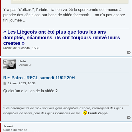
Y a pas "d'affaire", l'arbitre n'a rien vu. Si le sportkomite commence à
prendre des décisions sur base de vidéo facebook ... on n'a pas encore
fini journée ...
« Les Liégeois ont été plus que tous les ans
domptés, néanmoins, ils ont toujours relevé leurs
crestes »
Michel de l’Hospital, 1558.
Herbi
Donateur
Re: Patro - RFCL samedi 11/02 20H
M
12 févr. 2023, 16:38
e
s
Quelqu'un a le lien de la vidéo ?
s
a
g
e
"Les chroniqueurs de rock sont des gens incapables d'écrire, interrogeant des gens
incapables de parler, pour des gens incapables de lire."
Frank Zappa
Jeanmi
Coupe du Monde