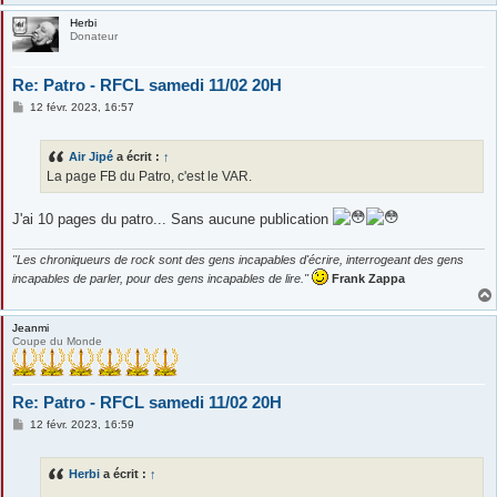
Herbi
Donateur
Re: Patro - RFCL samedi 11/02 20H
M
12 févr. 2023, 16:57
e
s
s
Air Jipé
a écrit :
↑
a
g
La page FB du Patro, c'est le VAR.
e
J'ai 10 pages du patro... Sans aucune publication
"Les chroniqueurs de rock sont des gens incapables d'écrire, interrogeant des gens
incapables de parler, pour des gens incapables de lire."
Frank Zappa
Jeanmi
Coupe du Monde
Re: Patro - RFCL samedi 11/02 20H
M
12 févr. 2023, 16:59
e
s
s
Herbi
a écrit :
↑
a
g