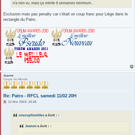
n'a rien vu, mais ça mérite 8 semaines minimum...
Exclusion mais pas penalty car c'était un coup franc pour Liège dans le
rectangle du Patro.
Jeanmi
Coupe du Monde
Re: Patro - RFCL samedi 11/02 20H
M
12 févr. 2023, 16:28
e
s
s
onecupfivetitles
a écrit :
↑
a
g
e
Jeanmi
a écrit :
↑