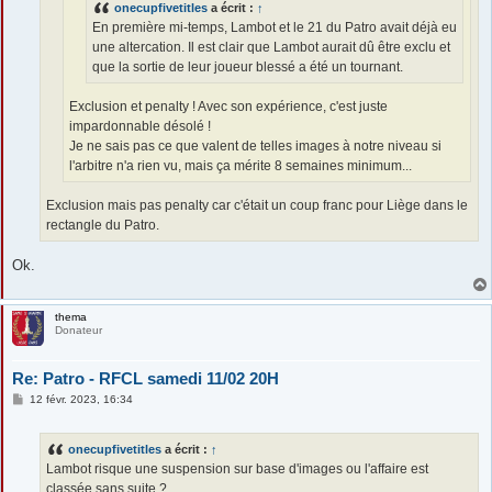
onecupfivetitles
a écrit :
↑
En première mi-temps, Lambot et le 21 du Patro avait déjà eu
une altercation. Il est clair que Lambot aurait dû être exclu et
que la sortie de leur joueur blessé a été un tournant.
Exclusion et penalty ! Avec son expérience, c'est juste
impardonnable désolé !
Je ne sais pas ce que valent de telles images à notre niveau si
l'arbitre n'a rien vu, mais ça mérite 8 semaines minimum...
Exclusion mais pas penalty car c'était un coup franc pour Liège dans le
rectangle du Patro.
Ok.
thema
Donateur
Re: Patro - RFCL samedi 11/02 20H
M
12 févr. 2023, 16:34
e
s
s
onecupfivetitles
a écrit :
↑
a
g
Lambot risque une suspension sur base d'images ou l'affaire est
e
classée sans suite ?