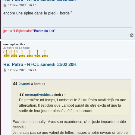
M
12 févr. 2023, 16:20
e
s
encore une épine dans le pied « bordel"
s
a
g
e
jps Le "Liègionnaire"
"Buvez du Lait"
onecupfivetitles
Jupiler Pro League
Re: Patro - RFCL samedi 11/02 20H
M
12 févr. 2023, 16:24
e
s
s
Jeanmi
a écrit :
↑
a
g
e
onecupfivetitles
a écrit :
↑
En première mi-temps, Lambot et le 21 du Patro avait déjà eu une
altercation. Il est clair que Lambot aurait dû être exclu et que la
sortie de leur joueur blessé a été un tournant.
Exclusion et penalty ! Avec son expérience, c'est juste impardonnable
désolé !
Je ne sais pas ce que valent de telles images à notre niveau si l'arbitre