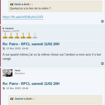
s
Herbi
a écrit :
↑
a
g
Quelqu'un a le lien de la vidéo ?
e
https://fb.watch/iEMuAvLIUO/
le marquis
Division 2 ACFF
Re: Patro - RFCL samedi 11/02 20H
M
12 févr. 2023, 16:40
e
s
A oui quand même,j’ai vu la même chose sur l’ambon a mon avis il s’est
s
vengé
a
g
e
Herbi
Donateur
Re: Patro - RFCL samedi 11/02 20H
M
12 févr. 2023, 16:46
e
s
s
Jeanmi
a écrit :
↑
a
g
e