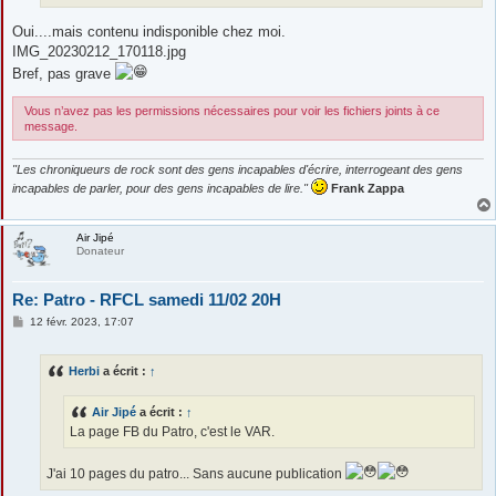
Oui....mais contenu indisponible chez moi.
IMG_20230212_170118.jpg
Bref, pas grave
Vous n’avez pas les permissions nécessaires pour voir les fichiers joints à ce
message.
"Les chroniqueurs de rock sont des gens incapables d'écrire, interrogeant des gens
incapables de parler, pour des gens incapables de lire."
Frank Zappa
Air Jipé
Donateur
Re: Patro - RFCL samedi 11/02 20H
M
12 févr. 2023, 17:07
e
s
s
Herbi
a écrit :
↑
a
g
e
Air Jipé
a écrit :
↑
La page FB du Patro, c'est le VAR.
J'ai 10 pages du patro... Sans aucune publication