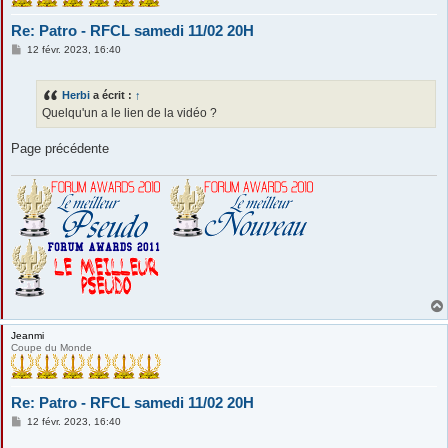
Re: Patro - RFCL samedi 11/02 20H
M
12 févr. 2023, 16:40
e
s
s
Herbi
a écrit :
↑
a
g
Quelqu'un a le lien de la vidéo ?
e
Page précédente
Jeanmi
Coupe du Monde
Re: Patro - RFCL samedi 11/02 20H
M
12 févr. 2023, 16:40
e
s