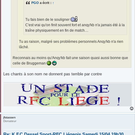
PGO
a écrit :
↑
Tu fais bien de le souligner
C'est vrai qu'on finit souvent fort et anqy'kb n'a jamais été à la
traîne physiquement en fin de match....
Tu as raison, malgré ses problèmes personnels Anqy'kb n'a rien
lâché.
Reconnais au moins qu'Anqy'kb fait une saison quasi aussi bonne que
celle de Bruggeman
Les chants à son nom ne donnent pas terrible par contre
jfstassen
Donateur
Re: K.F.C Dessel Sport-RFC Liégeois Samedi 15/04 19h30