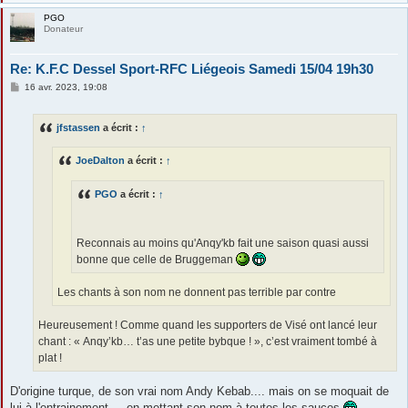
PGO
Donateur
Re: K.F.C Dessel Sport-RFC Liégeois Samedi 15/04 19h30
M
16 avr. 2023, 19:08
e
s
s
jfstassen
a écrit :
↑
a
g
e
JoeDalton
a écrit :
↑
PGO
a écrit :
↑
Reconnais au moins qu'Anqy'kb fait une saison quasi aussi
bonne que celle de Bruggeman
Les chants à son nom ne donnent pas terrible par contre
Heureusement ! Comme quand les supporters de Visé ont lancé leur
chant : « Anqy’kb… t’as une petite bybque ! », c’est vraiment tombé à
plat !
D'origine turque, de son vrai nom Andy Kebab.... mais on se moquait de
lui à l'entrainement ... en mettant son nom à toutes les sauces