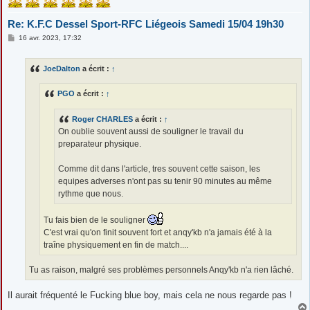
Re: K.F.C Dessel Sport-RFC Liégeois Samedi 15/04 19h30
M
16 avr. 2023, 17:32
e
s
s
JoeDalton
a écrit :
↑
a
g
e
PGO
a écrit :
↑
Roger CHARLES
a écrit :
↑
On oublie souvent aussi de souligner le travail du
preparateur physique.
Comme dit dans l'article, tres souvent cette saison, les
equipes adverses n'ont pas su tenir 90 minutes au même
rythme que nous.
Tu fais bien de le souligner
C'est vrai qu'on finit souvent fort et anqy'kb n'a jamais été à la
traîne physiquement en fin de match....
Tu as raison, malgré ses problèmes personnels Anqy'kb n'a rien lâché.
Il aurait fréquenté le Fucking blue boy, mais cela ne nous regarde pas !