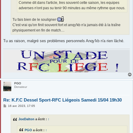
Comme dit dans l'article, tres souvent cette saison, les equipes
adverses n'ont pas su tenir 90 minutes au même rythme que nous.
Tu fais bien de le souligner
C'est vrai qu'on finit souvent fort et anqy'kb n'a jamais été à la traîne
physiquement en fin de match....
Tu as raison, malgré ses problèmes personnels Anqy'kb n'a rien lâché.
PGO
Donateur
Re: K.F.C Dessel Sport-RFC Liégeois Samedi 15/04 19h30
M
16 avr. 2023, 17:05
e
s
s
JoeDalton
a écrit :
↑
a
g
e
PGO
a écrit :
↑