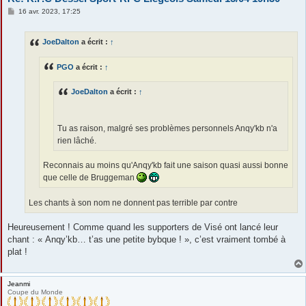
M
16 avr. 2023, 17:25
e
s
s
JoeDalton
a écrit :
↑
a
g
e
PGO
a écrit :
↑
JoeDalton
a écrit :
↑
Tu as raison, malgré ses problèmes personnels Anqy'kb n'a
rien lâché.
Reconnais au moins qu'Anqy'kb fait une saison quasi aussi bonne
que celle de Bruggeman
Les chants à son nom ne donnent pas terrible par contre
Heureusement ! Comme quand les supporters de Visé ont lancé leur
chant : « Anqy’kb… t’as une petite bybque ! », c’est vraiment tombé à
plat !
Jeanmi
Coupe du Monde