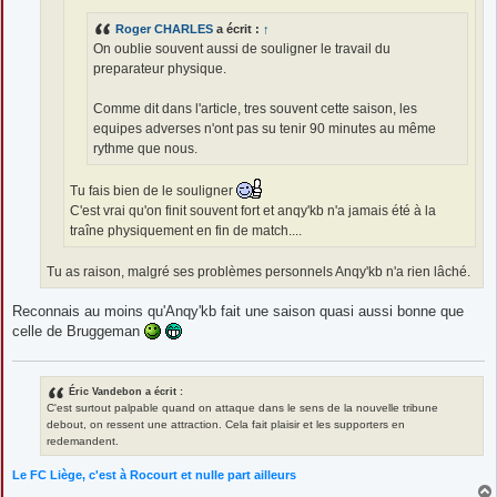
Roger CHARLES
a écrit :
↑
On oublie souvent aussi de souligner le travail du
preparateur physique.
Comme dit dans l'article, tres souvent cette saison, les
equipes adverses n'ont pas su tenir 90 minutes au même
rythme que nous.
Tu fais bien de le souligner
C'est vrai qu'on finit souvent fort et anqy'kb n'a jamais été à la
traîne physiquement en fin de match....
Tu as raison, malgré ses problèmes personnels Anqy'kb n'a rien lâché.
Reconnais au moins qu'Anqy'kb fait une saison quasi aussi bonne que
celle de Bruggeman
Éric Vandebon a écrit :
C'est surtout palpable quand on attaque dans le sens de la nouvelle tribune
debout, on ressent une attraction. Cela fait plaisir et les supporters en
redemandent.
Le FC Liège, c'est à Rocourt et nulle part ailleurs