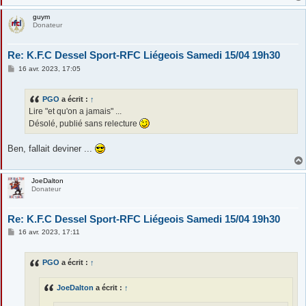
guym
Donateur
Re: K.F.C Dessel Sport-RFC Liégeois Samedi 15/04 19h30
M
16 avr. 2023, 17:05
e
s
s
PGO
a écrit :
↑
a
g
Lire "et qu'on a jamais" ...
e
Désolé, publié sans relecture
Ben, fallait deviner ...
JoeDalton
Donateur
Re: K.F.C Dessel Sport-RFC Liégeois Samedi 15/04 19h30
M
16 avr. 2023, 17:11
e
s
s
PGO
a écrit :
↑
a
g
e
JoeDalton
a écrit :
↑