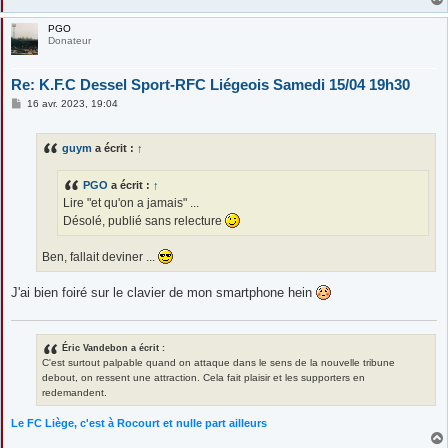
PGO
Donateur
Re: K.F.C Dessel Sport-RFC Liégeois Samedi 15/04 19h30
M
16 avr. 2023, 19:04
e
s
s
guym
a écrit :
↑
a
g
e
PGO
a écrit :
↑
Lire "et qu'on a jamais" ...
Désolé, publié sans relecture
Ben, fallait deviner ...
J'ai bien foiré sur le clavier de mon smartphone hein
Éric Vandebon a écrit :
C'est surtout palpable quand on attaque dans le sens de la nouvelle tribune
debout, on ressent une attraction. Cela fait plaisir et les supporters en
redemandent.
Le FC Liège, c'est à Rocourt et nulle part ailleurs