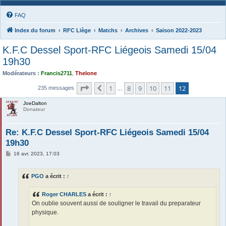
FAQ
Index du forum
RFC Liège
Matchs
Archives
Saison 2022-2023
K.F.C Dessel Sport-RFC Liégeois Samedi 15/04
19h30
Modérateurs :
Francis2711
,
Thelone
Page
12
sur
12
1
8
9
10
11
12
Précédente
235 messages
…
JoeDalton
Donateur
Re: K.F.C Dessel Sport-RFC Liégeois Samedi 15/04
19h30
M
16 avr. 2023, 17:03
e
s
s
PGO
a écrit :
↑
a
g
e
Roger CHARLES
a écrit :
↑
On oublie souvent aussi de souligner le travail du preparateur
physique.