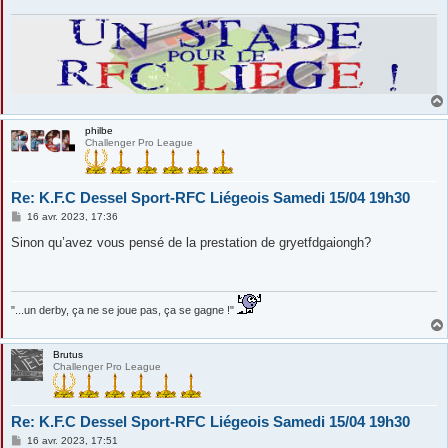
philbe
Challenger Pro League
Re: K.F.C Dessel Sport-RFC Liégeois Samedi 15/04 19h30
M
16 avr. 2023, 17:36
e
s
Sinon qu’avez vous pensé de la prestation de gryetfdgaiongh?
s
a
g
e
"...un derby, ça ne se joue pas, ça se gagne !"
Brutus
Challenger Pro League
Re: K.F.C Dessel Sport-RFC Liégeois Samedi 15/04 19h30
M
16 avr. 2023, 17:51