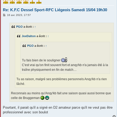
Re: K.F.C Dessel Sport-RFC Liégeois Samedi 15/04 19h30
M
16 avr. 2023, 17:57
e
s
s
PGO
a écrit :
↑
a
g
e
JoeDalton
a écrit :
↑
PGO
a écrit :
↑
Tu fais bien de le souligner
C'est vrai qu'on finit souvent fort et anqy'kb n'a jamais été à la
traîne physiquement en fin de match....
Tu as raison, malgré ses problèmes personnels Anqy'kb n'a rien
lâché.
Reconnais au moins qu'Anqy'kb fait une saison quasi aussi bonne que
celle de Bruggeman
Pourtant, il parait qu'il a signé en D2 amateur parce qu'il ne veut pas être
professionnel avec son boulot