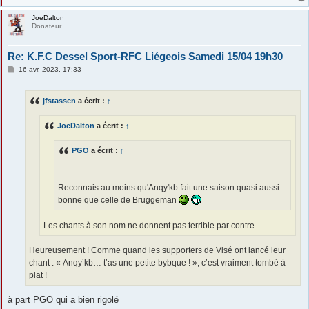
JoeDalton
Donateur
Re: K.F.C Dessel Sport-RFC Liégeois Samedi 15/04 19h30
M
16 avr. 2023, 17:33
e
s
s
jfstassen
a écrit :
↑
a
g
e
JoeDalton
a écrit :
↑
PGO
a écrit :
↑
Reconnais au moins qu'Anqy'kb fait une saison quasi aussi
bonne que celle de Bruggeman
Les chants à son nom ne donnent pas terrible par contre
Heureusement ! Comme quand les supporters de Visé ont lancé leur
chant : « Anqy’kb… t’as une petite bybque ! », c’est vraiment tombé à
plat !
à part PGO qui a bien rigolé