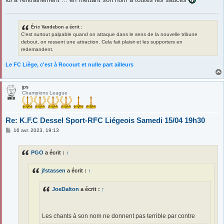
Éric Vandebon a écrit :
C'est surtout palpable quand on attaque dans le sens de la nouvelle tribune
debout, on ressent une attraction. Cela fait plaisir et les supporters en
redemandent.
Le FC Liège, c'est à Rocourt et nulle part ailleurs
jps
Champions League
Re: K.F.C Dessel Sport-RFC Liégeois Samedi 15/04 19h30
M
16 avr. 2023, 19:13
e
s
s
PGO
a écrit :
↑
a
g
e
jfstassen
a écrit :
↑
JoeDalton
a écrit :
↑
Les chants à son nom ne donnent pas terrible par contre