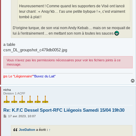
Heureusement ! Comme quand les supporters de Visé ont lancé
leur chant : « Anqy’kb… t’as une petite bybque ! », c’est vraiment
tombé à plat !
D'origine turque, de son vrai nom Andy Kebab.... mais on se moquait de
lui à l'entrainement ... en mettant son nom à toutes les sauces
a table
csm_DL_groupshot_c479db0052.jpg
Vous n’avez pas les permissions nécessaires pour voir les fichiers joints à ce
message.
jps Le "Liègionnaire"
"Buvez du Lait"
nicha
Division 1 ACFF
Re: K.F.C Dessel Sport-RFC Liégeois Samedi 15/04 19h30
M
17 avr. 2023, 10:07
e
s
s
JoeDalton
a écrit :
↑
a
g