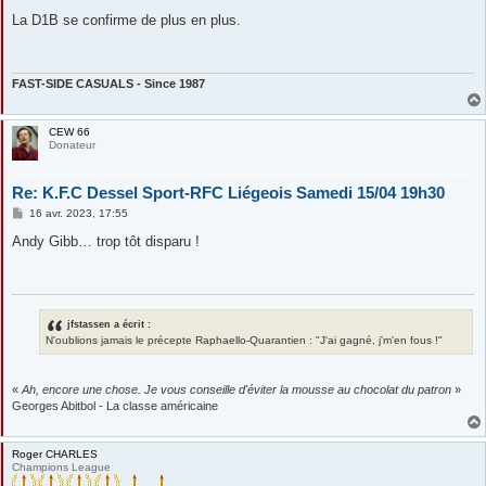
e
s
La D1B se confirme de plus en plus.
s
a
g
e
FAST-SIDE CASUALS - Since 1987
CEW 66
Donateur
Re: K.F.C Dessel Sport-RFC Liégeois Samedi 15/04 19h30
M
16 avr. 2023, 17:55
e
s
Andy Gibb… trop tôt disparu !
s
a
g
e
jfstassen a écrit :
N'oublions jamais le précepte Raphaello-Quarantien : "J'ai gagné, j'm'en fous !"
«
Ah, encore une chose. Je vous conseille d'éviter la mousse au chocolat du patron
»
Georges Abitbol - La classe américaine
Roger CHARLES
Champions League