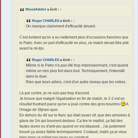
g
e
BloodAddict
a écrit :
↑
Roger CHARLES
a écrit :
↑
On manque clairement d'efficacité devant.
C'est évident qu'on a eu nettement plus d'occasions franches que
le Patro. Avec un poil d'efficacité en plus, ce match devait être plié
avant la mi-tps.
Roger CHARLES
a écrit :
↑
Même si le Patro n'a pas été trop impressionnant, c'est quand
même un rien plus fort dans tout. Techniquement, l'intensité
dans le duel.
Rien que leurs ailiers, c'est d'un autre niveau que les notres.
Là par contre, je ne suis pas trop d'accord.
Je trouve que malgré l'égalisation en fin de match, le 2-2 est un
résultat frustrant parce qu'on a joué contre des gros bourrins
A
l'image de Stijnen quoi.
En dehors du 48 sur le flanc qui était assez vif, que des armoires à
glace de 2m qui bourrent dedans. Ca tire le maillot, ça fait des
fautes dures ou d'anti-jeu quand on est dépassé... j'ai justement
trouvé ça assez faible techniquement. Costaud, malin ça je veux
bien mais ce n'était pas beau ou construit.