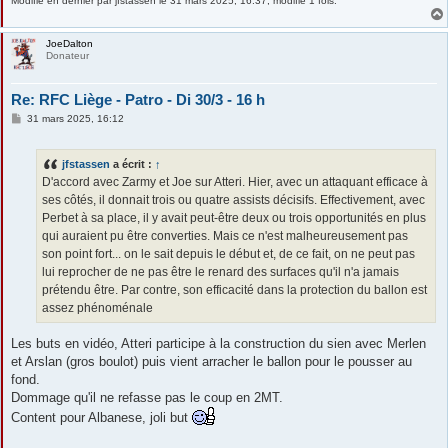
Modifié en dernier par
jfstassen
le 31 mars 2025, 16:37, modifié 1 fois.
JoeDalton
Donateur
Re: RFC Liège - Patro - Di 30/3 - 16 h
M
31 mars 2025, 16:12
e
s
s
jfstassen
a écrit :
↑
a
g
D'accord avec Zarmy et Joe sur Atteri. Hier, avec un attaquant efficace à
e
ses côtés, il donnait trois ou quatre assists décisifs. Effectivement, avec
Perbet à sa place, il y avait peut-être deux ou trois opportunités en plus
qui auraient pu être converties. Mais ce n'est malheureusement pas
son point fort... on le sait depuis le début et, de ce fait, on ne peut pas
lui reprocher de ne pas être le renard des surfaces qu'il n'a jamais
prétendu être. Par contre, son efficacité dans la protection du ballon est
assez phénoménale
Les buts en vidéo, Atteri participe à la construction du sien avec Merlen
et Arslan (gros boulot) puis vient arracher le ballon pour le pousser au
fond.
Dommage qu'il ne refasse pas le coup en 2MT.
Content pour Albanese, joli but