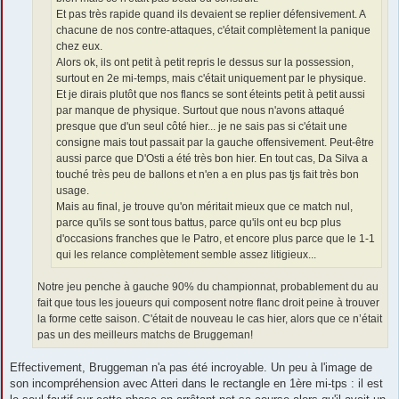
Et pas très rapide quand ils devaient se replier défensivement. A
chacune de nos contre-attaques, c'était complètement la panique
chez eux.
Alors ok, ils ont petit à petit repris le dessus sur la possession,
surtout en 2e mi-temps, mais c'était uniquement par le physique.
Et je dirais plutôt que nos flancs se sont éteints petit à petit aussi
par manque de physique. Surtout que nous n'avons attaqué
presque que d'un seul côté hier... je ne sais pas si c'était une
consigne mais tout passait par la gauche offensivement. Peut-être
aussi parce que D'Osti a été très bon hier. En tout cas, Da Silva a
touché très peu de ballons et n'en a en plus pas tjs fait très bon
usage.
Mais au final, je trouve qu'on méritait mieux que ce match nul,
parce qu'ils se sont tous battus, parce qu'ils ont eu bcp plus
d'occasions franches que le Patro, et encore plus parce que le 1-1
qui les relance complètement semble assez litigieux...
Notre jeu penche à gauche 90% du championnat, probablement du au
fait que tous les joueurs qui composent notre flanc droit peine à trouver
la forme cette saison. C'était de nouveau le cas hier, alors que ce n’était
pas un des meilleurs matchs de Bruggeman!
Effectivement, Bruggeman n'a pas été incroyable. Un peu à l'image de
son incompréhension avec Atteri dans le rectangle en 1ère mi-tps : il est