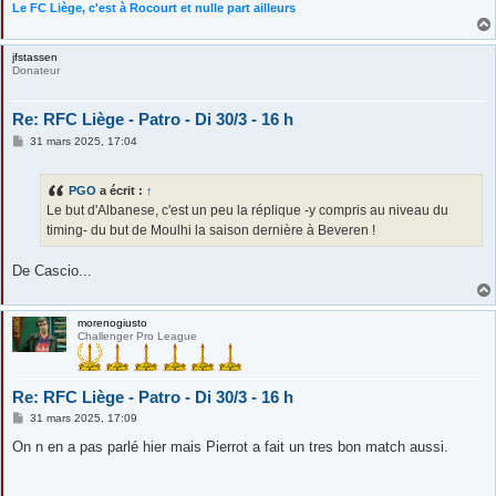
Le FC Liège, c'est à Rocourt et nulle part ailleurs
jfstassen
Donateur
Re: RFC Liège - Patro - Di 30/3 - 16 h
M
31 mars 2025, 17:04
e
s
s
PGO
a écrit :
↑
a
g
Le but d'Albanese, c'est un peu la réplique -y compris au niveau du
e
timing- du but de Moulhi la saison dernière à Beveren !
De Cascio...
morenogiusto
Challenger Pro League
Re: RFC Liège - Patro - Di 30/3 - 16 h
M
31 mars 2025, 17:09
e
s
On n en a pas parlé hier mais Pierrot a fait un tres bon match aussi.
s
a
g