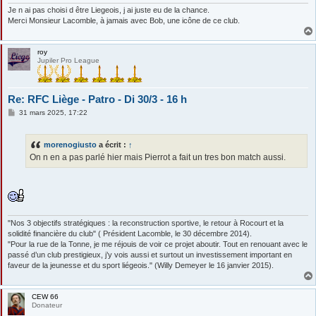
e
Je n ai pas choisi d être Liegeois, j ai juste eu de la chance.
Merci Monsieur Lacomble, à jamais avec Bob, une icône de ce club.
roy
Jupiler Pro League
Re: RFC Liège - Patro - Di 30/3 - 16 h
M
31 mars 2025, 17:22
e
s
s
morenogiusto
a écrit :
↑
a
g
On n en a pas parlé hier mais Pierrot a fait un tres bon match aussi.
e
"Nos 3 objectifs stratégiques : la reconstruction sportive, le retour à Rocourt et la
solidité financière du club" ( Président Lacomble, le 30 décembre 2014).
"Pour la rue de la Tonne, je me réjouis de voir ce projet aboutir. Tout en renouant avec le
passé d’un club prestigieux, j’y vois aussi et surtout un investissement important en
faveur de la jeunesse et du sport liégeois." (Willy Demeyer le 16 janvier 2015).
CEW 66
Donateur