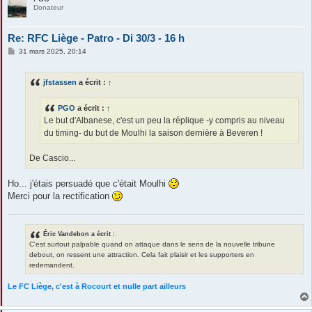
Donateur
Re: RFC Liège - Patro - Di 30/3 - 16 h
M
31 mars 2025, 20:14
e
s
s
jfstassen
a écrit :
↑
a
g
e
PGO
a écrit :
↑
Le but d'Albanese, c'est un peu la réplique -y compris au niveau
du timing- du but de Moulhi la saison dernière à Beveren !
De Cascio...
Ho... j'étais persuadé que c'était Moulhi
Merci pour la rectification
Éric Vandebon a écrit :
C'est surtout palpable quand on attaque dans le sens de la nouvelle tribune
debout, on ressent une attraction. Cela fait plaisir et les supporters en
redemandent.
Le FC Liège, c'est à Rocourt et nulle part ailleurs