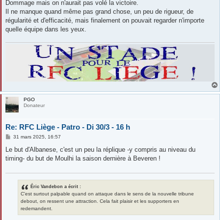
Dommage mais on n'aurait pas volé la victoire.
Il ne manque quand même pas grand chose, un peu de rigueur, de
régularité et d'efficacité, mais finalement on pouvait regarder n'importe
quelle équipe dans les yeux.
PGO
Donateur
Re: RFC Liège - Patro - Di 30/3 - 16 h
M
31 mars 2025, 16:57
e
s
Le but d'Albanese, c'est un peu la réplique -y compris au niveau du
s
timing- du but de Moulhi la saison dernière à Beveren !
a
g
e
Éric Vandebon a écrit :
C'est surtout palpable quand on attaque dans le sens de la nouvelle tribune
debout, on ressent une attraction. Cela fait plaisir et les supporters en
redemandent.