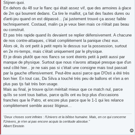
Stijnen quoi.
En dehors du 48 sur le flanc qui était assez vif, que des armoires à glace
de 2m qui bourrent dedans. Ca tire le maillot, ça fait des fautes dures ou
d'anti-jeu quand on est dépassé... j'ai justement trouvé ça assez faible
techniquement. Costaud, malin ça je veux bien mais ce n'était pas beau
ou construit.
Et pas très rapide quand ils devaient se replier défensivement. A chacune
de nos contre-attaques, c'était complètement la panique chez eux.
Alors ok, ils ont petit à petit repris le dessus sur la possession, surtout
en 2e mi-temps, mais c'était uniquement par le physique.
Et je dirais plutôt que nos flancs se sont éteints petit à petit aussi par
manque de physique. Surtout que nous n'avons attaqué presque que d'un
seul côté hier... je ne sais pas si c'était une consigne mais tout passait
par la gauche offensivement. Peut-être aussi parce que D'Osti a été très
bon hier. En tout cas, Da Silva a touché très peu de ballons et n'en a en
plus pas tjs fait très bon usage.
Mais au final, je trouve qu'on méritait mieux que ce match nul, parce
qu'ils se sont tous battus, parce qu'ils ont eu bcp plus d'occasions
franches que le Patro, et encore plus parce que le 1-1 qui les relance
complètement semble assez litigieux...
"Deux choses sont infinies : l’Univers et la bêtise humaine. Mais, en ce qui concerne
l’Univers, je n’en ai pas encore acquis la certitude absolue."
Albert Einstein