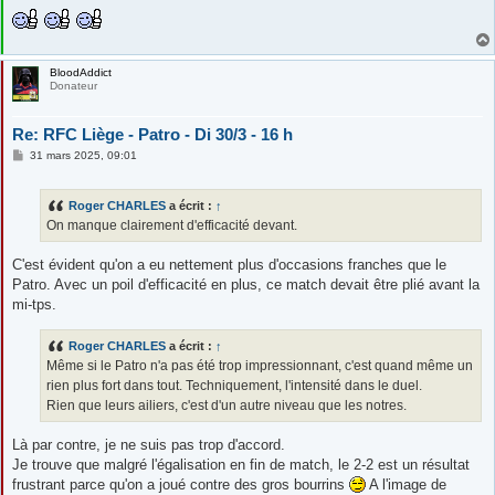
BloodAddict
Donateur
Re: RFC Liège - Patro - Di 30/3 - 16 h
M
31 mars 2025, 09:01
e
s
s
Roger CHARLES
a écrit :
↑
a
g
On manque clairement d'efficacité devant.
e
C'est évident qu'on a eu nettement plus d'occasions franches que le
Patro. Avec un poil d'efficacité en plus, ce match devait être plié avant la
mi-tps.
Roger CHARLES
a écrit :
↑
Même si le Patro n'a pas été trop impressionnant, c'est quand même un
rien plus fort dans tout. Techniquement, l'intensité dans le duel.
Rien que leurs ailiers, c'est d'un autre niveau que les notres.
Là par contre, je ne suis pas trop d'accord.
Je trouve que malgré l'égalisation en fin de match, le 2-2 est un résultat
frustrant parce qu'on a joué contre des gros bourrins
A l'image de