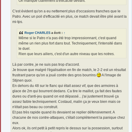
On manque clairement d'efficacité devant.
C'est évident qu'on a eu nettement plus d'occasions franches que le
Patro. Avec un poil d'efficacité en plus, ce match devait être plié avant la
mi-tps.
Roger CHARLES
a écrit :
↑
Même si le Patro n'a pas été trop impressionnant, c'est quand
même un rien plus fort dans tout. Techniquement, l'intensité dans
le duel.
Rien que leurs ailiers, c'est d'un autre niveau que les notres.
Là par contre, je ne suis pas trop d'accord.
Je trouve que malgré l'égalisation en fin de match, le 2-2 est un résultat
frustrant parce qu'on a joué contre des gros bourrins
A l'image de
Stijnen quoi.
En dehors du 48 sur le flanc qui était assez vif, que des armoires à
glace de 2m qui bourrent dedans. Ca tire le maillot, ça fait des fautes
dures ou d'anti-jeu quand on est dépassé... j'ai justement trouvé ça
assez faible techniquement. Costaud, malin ça je veux bien mais ce
n'était pas beau ou construit.
Et pas très rapide quand ils devaient se replier défensivement. A
chacune de nos contre-attaques, c'était complètement la panique chez
eux.
Alors ok, ils ont petit à petit repris le dessus sur la possession, surtout