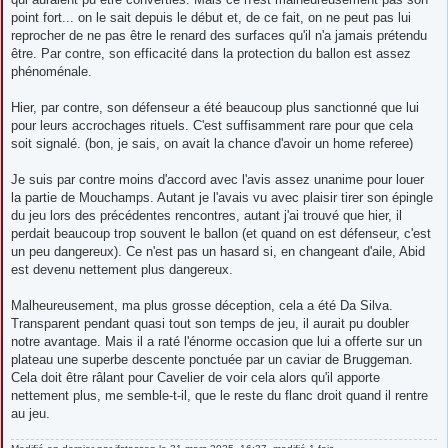
point fort... on le sait depuis le début et, de ce fait, on ne peut pas lui
reprocher de ne pas être le renard des surfaces qu'il n'a jamais prétendu
être. Par contre, son efficacité dans la protection du ballon est assez
phénoménale.
Hier, par contre, son défenseur a été beaucoup plus sanctionné que lui
pour leurs accrochages rituels. C'est suffisamment rare pour que cela
soit signalé. (bon, je sais, on avait la chance d'avoir un home referee)
Je suis par contre moins d'accord avec l'avis assez unanime pour louer
la partie de Mouchamps. Autant je l'avais vu avec plaisir tirer son épingle
du jeu lors des précédentes rencontres, autant j'ai trouvé que hier, il
perdait beaucoup trop souvent le ballon (et quand on est défenseur, c'est
un peu dangereux). Ce n'est pas un hasard si, en changeant d'aile, Abid
est devenu nettement plus dangereux.
Malheureusement, ma plus grosse déception, cela a été Da Silva.
Transparent pendant quasi tout son temps de jeu, il aurait pu doubler
notre avantage. Mais il a raté l'énorme occasion que lui a offerte sur un
plateau une superbe descente ponctuée par un caviar de Bruggeman.
Cela doit être râlant pour Cavelier de voir cela alors qu'il apporte
nettement plus, me semble-t-il, que le reste du flanc droit quand il rentre
au jeu.