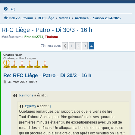
FAQ
Index du forum
RFC Liège
Matchs
Archives
Saison 2024-2025
RFC Liège - Patro - Di 30/3 - 16 h
Modérateurs :
Francis2711
,
Thelone
1
2
3
4
Précédente
78 messages
Charles Rasir
Challenger Pro League
Re: RFC Liège - Patro - Di 30/3 - 16 h
M
31 mars 2025, 08:05
e
s
s
b.simons
a écrit :
↑
a
g
e
z@rmy
a écrit :
↑
Quelques remarques par rapport à ce que je viens de lire.
Tout d’abord Atteri a peut-être galvaudé mais ses quarante
premières minutes étaient juste exceptionnelles avec un but de
renard des surfaces. Un attaquant a besoin de marquer, c’est ce
qui lui procure du plaisir alors quand après dix minutes on l’a fait,