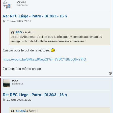
Air Jipé
Donateur
Re: RFC Liège - Patro - Di 30/3 - 16 h
M
31 mars 2025, 20:19
e
s
s
PGO
a écrit :
↑
a
g
Le but d'Albanese, c'est un peu la réplique -y compris au niveau du
e
timing- du but de Moulhi la saison dernière à Beveren !
Cascio pour le but de la victoire.
https://youtu.be/8Mksw9NeqQI?si=JVBCY18vuQ6xY7rQ
J'ai pensé la même chose.
PGO
Donateur
Re: RFC Liège - Patro - Di 30/3 - 16 h
M
31 mars 2025, 20:20
e
s
s
Air Jipé
a écrit :
↑
a