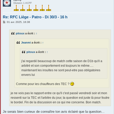
Division 1 ACFF
Re: RFC Liège - Patro - Di 30/3 - 16 h
M
01 avr. 2025, 16:38
e
s
s
pitoux
a écrit :
↑
a
g
e
Jeanmi
a écrit :
↑
pitoux
a écrit :
↑
j'ai regardé beaucoup de match cette saison de D1b qu'il a
arbitré et son comportement est toujours le même.....
maintenant les insultes ne sont peut-etre pas obligatoires
envers lui
Comme pour ies chauffeurs des TEC ?
je ne vois pas le rapport entre ce qu'il c'est passé vendredi soir et mon
ressenti sur la TEC et l'arbitre du jour, ta question est juste là pour foutre
le bordel. Fin de la discussion en ce qui me concerne. Bon match.
Je serais bien curieux de connaître ton avis éclairé que la question…