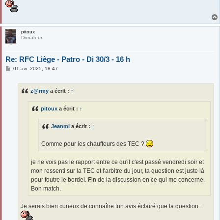
pitoux
Donateur
Re: RFC Liège - Patro - Di 30/3 - 16 h
M
01 avr. 2025, 18:47
e
s
s
z@rmy
a écrit :
↑
a
g
e
pitoux
a écrit :
↑
Jeanmi
a écrit :
↑
Comme pour ies chauffeurs des TEC ?
je ne vois pas le rapport entre ce qu'il c'est passé vendredi soir et
mon ressenti sur la TEC et l'arbitre du jour, ta question est juste là
pour foutre le bordel. Fin de la discussion en ce qui me concerne.
Bon match.
Je serais bien curieux de connaître ton avis éclairé que la question…