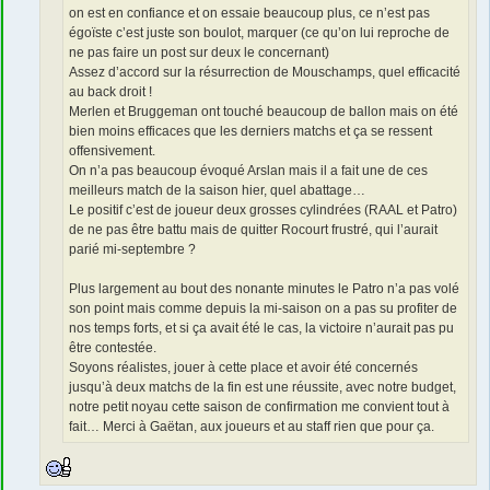
on est en confiance et on essaie beaucoup plus, ce n’est pas
égoïste c’est juste son boulot, marquer (ce qu’on lui reproche de
ne pas faire un post sur deux le concernant)
Assez d’accord sur la résurrection de Mouschamps, quel efficacité
au back droit !
Merlen et Bruggeman ont touché beaucoup de ballon mais on été
bien moins efficaces que les derniers matchs et ça se ressent
offensivement.
On n’a pas beaucoup évoqué Arslan mais il a fait une de ces
meilleurs match de la saison hier, quel abattage…
Le positif c’est de joueur deux grosses cylindrées (RAAL et Patro)
de ne pas être battu mais de quitter Rocourt frustré, qui l’aurait
parié mi-septembre ?
Plus largement au bout des nonante minutes le Patro n’a pas volé
son point mais comme depuis la mi-saison on a pas su profiter de
nos temps forts, et si ça avait été le cas, la victoire n’aurait pas pu
être contestée.
Soyons réalistes, jouer à cette place et avoir été concernés
jusqu’à deux matchs de la fin est une réussite, avec notre budget,
notre petit noyau cette saison de confirmation me convient tout à
fait… Merci à Gaëtan, aux joueurs et au staff rien que pour ça.