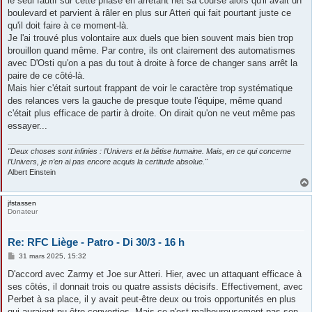
le seul fautif sur cette phase en arrêtant net sa course alors qu'il avait un
boulevard et parvient à râler en plus sur Atteri qui fait pourtant juste ce
qu'il doit faire à ce moment-là.
Je l'ai trouvé plus volontaire aux duels que bien souvent mais bien trop
brouillon quand même. Par contre, ils ont clairement des automatismes
avec D'Osti qu'on a pas du tout à droite à force de changer sans arrêt la
paire de ce côté-là.
Mais hier c'était surtout frappant de voir le caractère trop systématique
des relances vers la gauche de presque toute l'équipe, même quand
c'était plus efficace de partir à droite. On dirait qu'on ne veut même pas
essayer...
"Deux choses sont infinies : l’Univers et la bêtise humaine. Mais, en ce qui concerne
l’Univers, je n’en ai pas encore acquis la certitude absolue."
Albert Einstein
jfstassen
Donateur
Re: RFC Liège - Patro - Di 30/3 - 16 h
M
31 mars 2025, 15:32
e
s
D'accord avec Zarmy et Joe sur Atteri. Hier, avec un attaquant efficace à
s
ses côtés, il donnait trois ou quatre assists décisifs. Effectivement, avec
a
g
Perbet à sa place, il y avait peut-être deux ou trois opportunités en plus
e
qui auraient pu être converties. Mais ce n'est malheureusement pas son