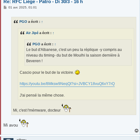
Re: RFC Liège - Patro - Di 30/3 - 16 h
M
01 avr. 2025, 01:01
e
s
s
PGO
a écrit :
↑
a
g
e
Air Jipé
a écrit :
↑
PGO
a écrit :
↑
Le but d'Albanese, c'est un peu la réplique -y compris au
niveau du timing- du but de Moulhi la saison dernière à
Beveren !
Cascio pour le but de la victoire.
https://youtu.be/8Mksw9NeqQI?si=JVBCY18vuQ6xY7rQ
J'ai pensé la même chose.
Mi, c'est l'mémware, docteur
Mi avou
z@rmy