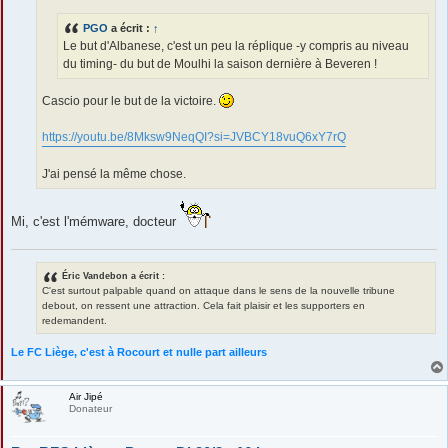
g
e
PGO
a écrit :
↑
Le but d'Albanese, c'est un peu la réplique -y compris au niveau
du timing- du but de Moulhi la saison dernière à Beveren !
Cascio pour le but de la victoire.
https://youtu.be/8Mksw9NeqQI?si=JVBCY18vuQ6xY7rQ
J'ai pensé la même chose.
Mi, c'est l'mémware, docteur
Éric Vandebon a écrit :
C'est surtout palpable quand on attaque dans le sens de la nouvelle tribune
debout, on ressent une attraction. Cela fait plaisir et les supporters en
redemandent.
Le FC Liège, c'est à Rocourt et nulle part ailleurs
Air Jipé
Donateur