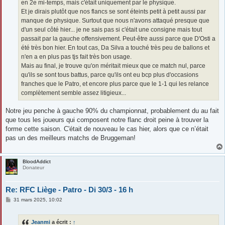
en 2e mi-temps, mais c'était uniquement par le physique.
Et je dirais plutôt que nos flancs se sont éteints petit à petit aussi par
manque de physique. Surtout que nous n'avons attaqué presque que
d'un seul côté hier... je ne sais pas si c'était une consigne mais tout
passait par la gauche offensivement. Peut-être aussi parce que D'Osti a
été très bon hier. En tout cas, Da Silva a touché très peu de ballons et
n'en a en plus pas tjs fait très bon usage.
Mais au final, je trouve qu'on méritait mieux que ce match nul, parce
qu'ils se sont tous battus, parce qu'ils ont eu bcp plus d'occasions
franches que le Patro, et encore plus parce que le 1-1 qui les relance
complètement semble assez litigieux...
Notre jeu penche à gauche 90% du championnat, probablement du au fait
que tous les joueurs qui composent notre flanc droit peine à trouver la
forme cette saison. C'était de nouveau le cas hier, alors que ce n’était
pas un des meilleurs matchs de Bruggeman!
BloodAddict
Donateur
Re: RFC Liège - Patro - Di 30/3 - 16 h
M
31 mars 2025, 10:02
e
s
s
Jeanmi
a écrit :
↑
a