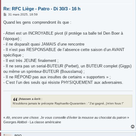
Re: RFC Liège - Patro - Di 30/3 - 16 h
M
31 mars 2025, 18:59
e
s
Quand les gens comprendront ils que :
s
a
g
- Atteri est un INCROYABLE pivot (il protège sa balle tel Den Boer à
e
l’époque) ;
- il ne disparaît quasi JAMAIS d’une rencontre
- Il n’est pas RESPONSABLE de l’absence cette saison d’un AVANT
spécifique ;
- Il est très JEUNE finalement ;
- Il ne sera pas un serial-BUTEUR (Perbet), un BUTEUR complet (Giggs)
ou même un sprinteur-BUTEUR (Bousslama) ;
- Il ne RÉPOND pas aux insultes de certains « supporters » ;
- C’est l’un des seuls qui résiste PHYSIQUEMENT aux adversaires.
jfstassen a écrit :
N'oublions jamais le précepte Raphaello-Quarantien : "J'ai gagné, j'm'en fous !"
«
Ah, encore une chose. Je vous conseille d'éviter la mousse au chocolat du patron
»
Georges Abitbol - La classe américaine
PGO