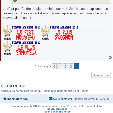
ce n'est pas l'endroit, sujet terminé pour moi. Je n'ai pas a expliqué mon
ressenti ici. Très content d'avoir pu me déplacer en bus dimanche pour
pouvoir aller bosser.
1
2
3
4
Précédente
78 messages
Aller à
QUI EST EN LIGNE
Utilisateurs parcourant ce forum : Aucun utilisateur enregistré et 0 invité
Index du forum
Nous contacter
Heures au format
UTC+02:00
Développé par
phpBB
® Forum Software © phpBB Limited | SE Square Left by
PhpBB3 BBCodes
Traduit par
phpBB-fr.com