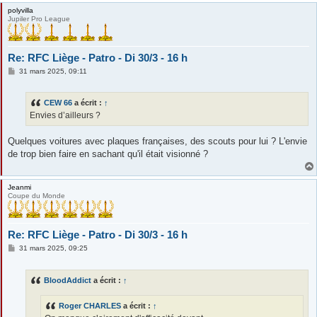
polyvilla
Jupiler Pro League
Re: RFC Liège - Patro - Di 30/3 - 16 h
M
31 mars 2025, 09:11
e
s
s
CEW 66
a écrit :
↑
a
g
Envies d’ailleurs ?
e
Quelques voitures avec plaques françaises, des scouts pour lui ? L'envie
de trop bien faire en sachant qu'il était visionné ?
Jeanmi
Coupe du Monde
Re: RFC Liège - Patro - Di 30/3 - 16 h
M
31 mars 2025, 09:25
e
s
s
BloodAddict
a écrit :
↑
a
g
e
Roger CHARLES
a écrit :
↑