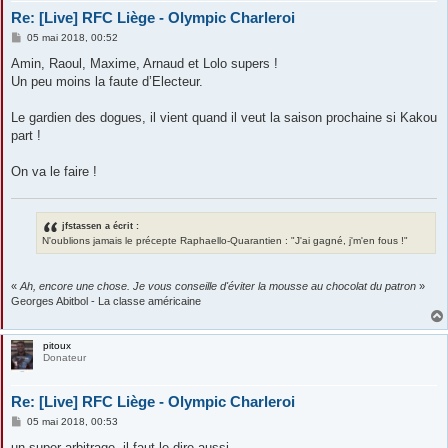
Re: [Live] RFC Liège - Olympic Charleroi
M
05 mai 2018, 00:52
e
s
Amin, Raoul, Maxime, Arnaud et Lolo supers !
s
Un peu moins la faute d’Electeur.
a
g
e
Le gardien des dogues, il vient quand il veut la saison prochaine si Kakou
part !
On va le faire !
jfstassen a écrit :
N'oublions jamais le précepte Raphaello-Quarantien : "J'ai gagné, j'm'en fous !"
«
Ah, encore une chose. Je vous conseille d'éviter la mousse au chocolat du patron
»
Georges Abitbol - La classe américaine
pitoux
Donateur
Re: [Live] RFC Liège - Olympic Charleroi
M
05 mai 2018, 00:53
e
s
un super arbitrage, il faut le dire aussi