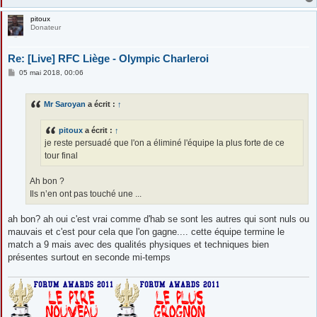
pitoux
Donateur
Re: [Live] RFC Liège - Olympic Charleroi
M
05 mai 2018, 00:06
e
s
s
Mr Saroyan
a écrit :
↑
a
g
e
pitoux
a écrit :
↑
je reste persuadé que l'on a éliminé l'équipe la plus forte de ce
tour final
Ah bon ?
Ils n’en ont pas touché une ...
ah bon? ah oui c'est vrai comme d'hab se sont les autres qui sont nuls ou
mauvais et c'est pour cela que l'on gagne.... cette équipe termine le
match a 9 mais avec des qualités physiques et techniques bien
présentes surtout en seconde mi-temps