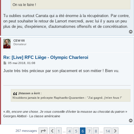
On va le faire !
Tu oublies surtout Carrata qui a été énorme à la récupération. Par contre,
on peut souhaiter le retour de Lamort mercredi, avec lui il y aura un peu
plus de jeu, d'expérience, d'automatismes offensifs et de concrétisation.
CEW 66
Donateur
Re: [Live] RFC Liège - Olympic Charleroi
M
05 mai 2018, 01:08
e
s
Juste très très précieux par son placement et son métier ! Bien vu.
s
a
g
e
jfstassen a écrit :
N'oublions jamais le précepte Raphaello-Quarantien : "J'ai gagné, j'm'en fous !"
«
Ah, encore une chose. Je vous conseille d'éviter la mousse au chocolat du patron
»
Georges Abitbol - La classe américaine
Page
6
sur
14
1
4
5
6
7
8
14
Précédente
Suivant
267 messages
…
…