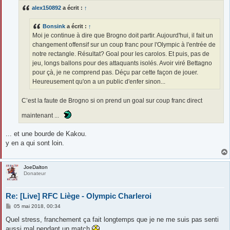
s
alex150892
a écrit :
↑
a
g
e
Bonsink
a écrit :
↑
Moi je continue à dire que Brogno doit partir. Aujourd'hui, il fait un
changement offensif sur un coup franc pour l'Olympic à l'entrée de
notre rectangle. Résultat? Goal pour les carolos. Et puis, pas de
jeu, longs ballons pour des attaquants isolés. Avoir viré Bettagno
pour çà, je ne comprend pas. Déçu par cette façon de jouer.
Heureusement qu'on a un public d'enfer sinon...
C’est la faute de Brogno si on prend un goal sur coup franc direct
maintenant ...
... et une bourde de Kakou.
y en a qui sont loin.
JoeDalton
Donateur
Re: [Live] RFC Liège - Olympic Charleroi
M
05 mai 2018, 00:34
e
s
Quel stress, franchement ça fait longtemps que je ne me suis pas senti
s
aussi mal pendant un match