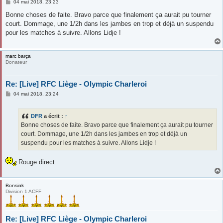
M
04 mai 2018, 23:23
e
s
Bonne choses de faite. Bravo parce que finalement ça aurait pu tourner
s
court. Dommage, une 1/2h dans les jambes en trop et déjà un suspendu
a
g
pour les matches à suivre. Allons Lidje !
e
marc barça
Donateur
Re: [Live] RFC Liège - Olympic Charleroi
M
04 mai 2018, 23:24
e
s
s
DFR
a écrit :
↑
a
g
Bonne choses de faite. Bravo parce que finalement ça aurait pu tourner
e
court. Dommage, une 1/2h dans les jambes en trop et déjà un
suspendu pour les matches à suivre. Allons Lidje !
Rouge direct
Bonsink
Division 1 ACFF
Re: [Live] RFC Liège - Olympic Charleroi