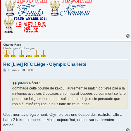
Charles Rasir
Challenger Pro League
Re: [Live] RFC Liège - Olympic Charleroi
M
05 mai 2018, 00:05
e
s
s
pitoux
a écrit :
↑
a
g
dommage cette bourde de kakou . autrement le match doit etre plié a la
e
mi-temps avec ces 2 occases en or massif loupées ou comment se faire
peur et se fatiguer inutilement. suite mercredi. je reste persuadé que
l'on a éliminé l'équipe la plus forte de ce tour final
C'est mon avis également. Olympic est une équipe dur, réaliste. Elle a
battu 2 fois molenbeek... Mais, aujourd'hui, un but sur sa première
action...