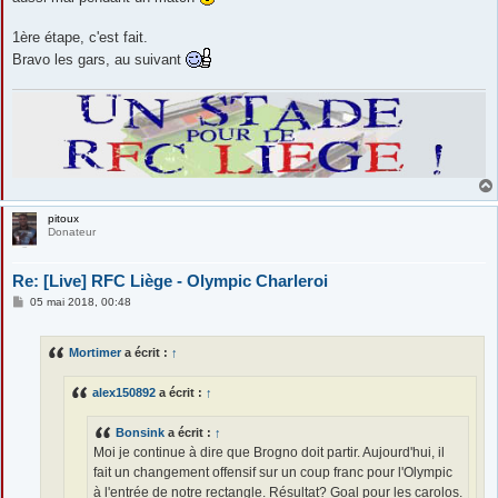
a
g
e
1ère étape, c'est fait.
Bravo les gars, au suivant
pitoux
Donateur
Re: [Live] RFC Liège - Olympic Charleroi
M
05 mai 2018, 00:48
e
s
s
Mortimer
a écrit :
↑
a
g
e
alex150892
a écrit :
↑
Bonsink
a écrit :
↑
Moi je continue à dire que Brogno doit partir. Aujourd'hui, il
fait un changement offensif sur un coup franc pour l'Olympic
à l'entrée de notre rectangle. Résultat? Goal pour les carolos.