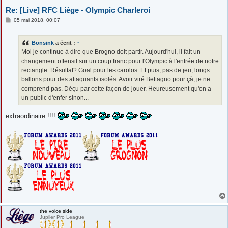
Re: [Live] RFC Liège - Olympic Charleroi
M
05 mai 2018, 00:07
e
s
s
Bonsink
a écrit :
↑
a
g
Moi je continue à dire que Brogno doit partir. Aujourd'hui, il fait un
e
changement offensif sur un coup franc pour l'Olympic à l'entrée de notre
rectangle. Résultat? Goal pour les carolos. Et puis, pas de jeu, longs
ballons pour des attaquants isolés. Avoir viré Bettagno pour çà, je ne
comprend pas. Déçu par cette façon de jouer. Heureusement qu'on a
un public d'enfer sinon...
extraordinaire !!!!
the voice side
Jupiler Pro League