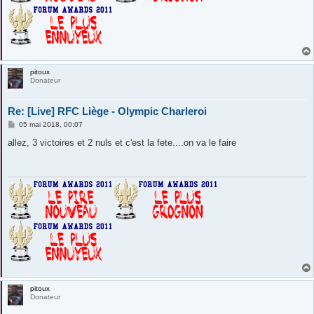
pitoux
Donateur
Re: [Live] RFC Liège - Olympic Charleroi
M
05 mai 2018, 00:07
e
s
allez, 3 victoires et 2 nuls et c'est la fete....on va le faire
s
a
g
e
pitoux
Donateur