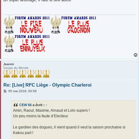
s
a
g
e
Jeanmi
Coupe du Monde
Re: [Live] RFC Liège - Olympic Charleroi
M
05 mai 2018, 00:59
e
s
s
CEW 66
a écrit :
↑
a
g
Amin, Raoul, Maxime, Arnaud et Lolo supers !
e
Un peu moins la faute d’Electeur.
Le gardien des dogues, il vient quand il veut la saison prochaine si
Kakou part !