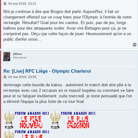
M
04 mai 2018, 23:31
e
s
Moi je continue à dire que Brogno doit partir. Aujourd'hui, il fait un
s
changement offensif sur un coup franc pour l'Olympic à l'entrée de notre
a
g
rectangle. Résultat? Goal pour les carolos. Et puis, pas de jeu, longs
e
ballons pour des attaquants isolés. Avoir viré Bettagno pour çà, je ne
comprend pas. Déçu par cette façon de jouer. Heureusement qu'on a un
public d'enfer sinon...
pitoux
Donateur
Re: [Live] RFC Liège - Olympic Charleroi
M
04 mai 2018, 23:53
e
s
dommage cette bourde de kakou . autrement le match doit etre plié a la
s
mi-temps avec ces 2 occases en or massif loupées ou comment se faire
a
g
peur et se fatiguer inutilement. suite mercredi. je reste persuadé que l'on
e
a éliminé l'équipe la plus forte de ce tour final