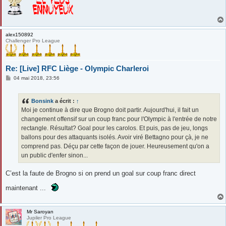
alex150892
Challenger Pro League
Re: [Live] RFC Liège - Olympic Charleroi
M
04 mai 2018, 23:56
e
s
s
Bonsink
a écrit :
↑
a
g
Moi je continue à dire que Brogno doit partir. Aujourd'hui, il fait un
e
changement offensif sur un coup franc pour l'Olympic à l'entrée de notre
rectangle. Résultat? Goal pour les carolos. Et puis, pas de jeu, longs
ballons pour des attaquants isolés. Avoir viré Bettagno pour çà, je ne
comprend pas. Déçu par cette façon de jouer. Heureusement qu'on a
un public d'enfer sinon...
C’est la faute de Brogno si on prend un goal sur coup franc direct
maintenant ...
Mr Saroyan
Jupiler Pro League