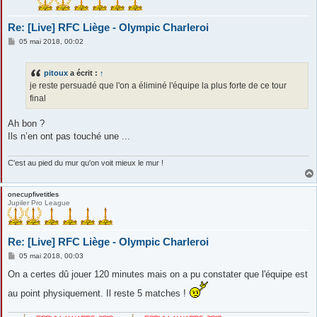
Re: [Live] RFC Liège - Olympic Charleroi
M
05 mai 2018, 00:02
e
s
s
pitoux
a écrit :
↑
a
g
je reste persuadé que l'on a éliminé l'équipe la plus forte de ce tour
e
final
Ah bon ?
Ils n’en ont pas touché une ...
C'est au pied du mur qu'on voit mieux le mur !
onecupfivetitles
Jupiler Pro League
Re: [Live] RFC Liège - Olympic Charleroi
M
05 mai 2018, 00:03
e
s
On a certes dû jouer 120 minutes mais on a pu constater que l'équipe est
s
a
au point physiquement. Il reste 5 matches !
g
e