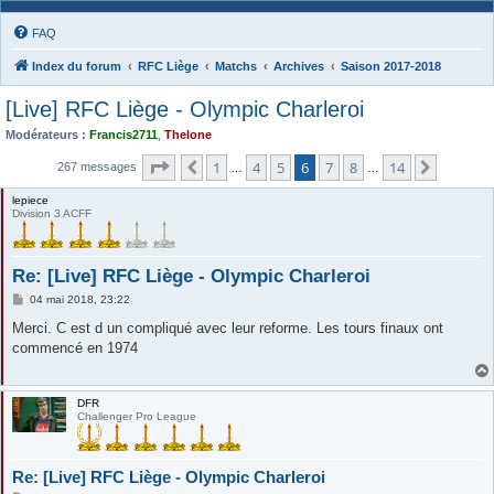
FAQ
Index du forum
RFC Liège
Matchs
Archives
Saison 2017-2018
[Live] RFC Liège - Olympic Charleroi
Modérateurs :
Francis2711
,
Thelone
Page
6
sur
14
1
4
5
6
7
8
14
Précédente
Suivant
267 messages
…
…
lepiece
Division 3 ACFF
Re: [Live] RFC Liège - Olympic Charleroi
M
04 mai 2018, 23:22
e
s
Merci. C est d un compliqué avec leur reforme. Les tours finaux ont
s
commencé en 1974
a
g
e
DFR
Challenger Pro League
Re: [Live] RFC Liège - Olympic Charleroi