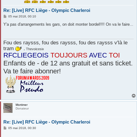
Re: [Live] RFC Liège - Olympic Charleroi
M
05 mai 2018, 00:10
e
s
Y'a pas d'arrangements les gars, on doit monter bordel!!!! On va le faire...
s
a
g
e
Fou des raysss, fou des raysss, fou des raysss v'là le
tram
.
Thevoicesix
RFCLIEGEOIS
TOUJOURS
AVEC
TOI
Enfants de - de 12 ans gratuit et sans ticket.
Va te faire abonner!
Mortimer
Donateur
Re: [Live] RFC Liège - Olympic Charleroi
M
05 mai 2018, 00:30
e
s