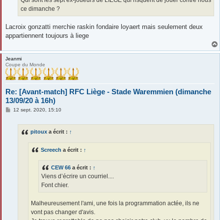
Qui sont les sept ex-joueurs de LIEGE qui risquent de jouer contre nous
e
ce dimanche ?
Lacroix gonzatti merchie raskin fondaire loyaert mais seulement deux
appartiennent toujours à liege
Jeanmi
Coupe du Monde
Re: [Avant-match] RFC Liège - Stade Waremmien (dimanche
13/09/20 à 16h)
M
12 sept. 2020, 15:10
e
s
s
pitoux
a écrit :
↑
a
g
e
Screech
a écrit :
↑
CEW 66
a écrit :
↑
Viens d’écrire un courriel....
Font chier.
Malheureusement l'ami, une fois la programmation actée, ils ne
vont pas changer d'avis.