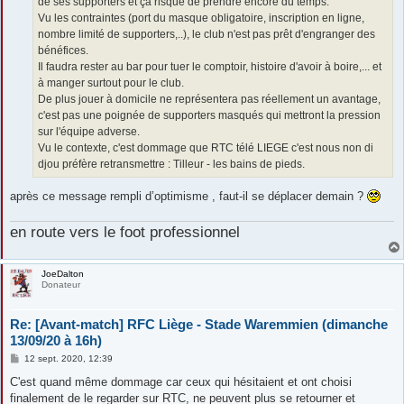
de ses supporters et ça risque de prendre encore du temps.
Vu les contraintes (port du masque obligatoire, inscription en ligne,
nombre limité de supporters,..), le club n'est pas prêt d'engranger des
bénéfices.
Il faudra rester au bar pour tuer le comptoir, histoire d'avoir à boire,... et
à manger surtout pour le club.
De plus jouer à domicile ne représentera pas réellement un avantage,
c'est pas une poignée de supporters masqués qui mettront la pression
sur l'équipe adverse.
Vu le contexte, c'est dommage que RTC télé LIEGE c'est nous non di
djou préfère retransmettre : Tilleur - les bains de pieds.
après ce message rempli d’optimisme , faut-il se déplacer demain ?
en route vers le foot professionnel
JoeDalton
Donateur
Re: [Avant-match] RFC Liège - Stade Waremmien (dimanche
13/09/20 à 16h)
M
12 sept. 2020, 12:39
e
s
C'est quand même dommage car ceux qui hésitaient et ont choisi
s
finalement de le regarder sur RTC, ne peuvent plus se retourner et
a