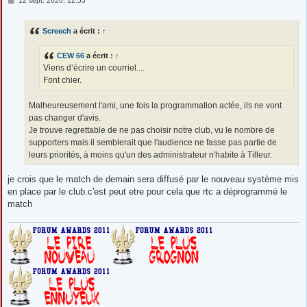
12 sept. 2020, 12:55
e
s
s
Screech
a écrit :
↑
a
g
e
CEW 66
a écrit :
↑
Viens d’écrire un courriel....
Font chier.
Malheureusement l'ami, une fois la programmation actée, ils ne vont
pas changer d'avis.
Je trouve regrettable de ne pas choisir notre club, vu le nombre de
supporters mais il semblerait que l'audience ne fasse pas partie de
leurs priorités, à moins qu'un des administrateur n'habite à Tilleur.
je crois que le match de demain sera diffusé par le nouveau système mis
en place par le club.c'est peut etre pour cela que rtc a déprogrammé le
match