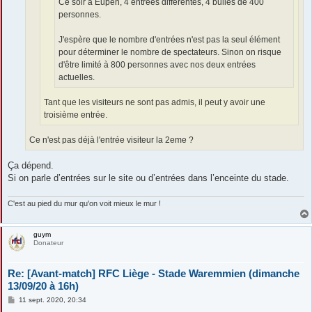
Ce soir à Eupen, 4 entrées différentes, 4 bulles de 400
personnes.
J'espère que le nombre d'entrées n'est pas la seul élément
pour déterminer le nombre de spectateurs. Sinon on risque
d'être limité à 800 personnes avec nos deux entrées
actuelles.
Tant que les visiteurs ne sont pas admis, il peut y avoir une
troisième entrée.
Ce n'est pas déjà l'entrée visiteur la 2eme ?
Ça dépend.
Si on parle d’entrées sur le site ou d’entrées dans l’enceinte du stade.
C'est au pied du mur qu'on voit mieux le mur !
guym
Donateur
Re: [Avant-match] RFC Liège - Stade Waremmien (dimanche
13/09/20 à 16h)
M
11 sept. 2020, 20:34
e