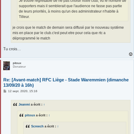
Je trouve regrettable de ne pas choisir notre club, vu le nombre de
supporters mais il semblerait que l'audience ne fasse pas partie
de leurs priorités, à moins qu'un des administrateur n'habite à
Tilleur.
je crois que le match de demain sera diffusé par le nouveau système
mis en place par le club.c'est peut etre pour cela que rtc a
déprogrammé le match
Tu crois...
pitoux
Donateur
Re: [Avant-match] RFC Liège - Stade Waremmien (dimanche
13/09/20 à 16h)
M
12 sept. 2020, 15:16
e
s
s
Jeanmi
a écrit :
↑
a
g
e
pitoux
a écrit :
↑
Screech
a écrit :
↑