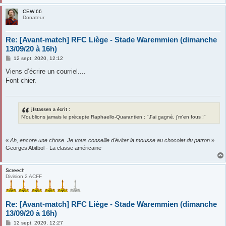
CEW 66
Donateur
Re: [Avant-match] RFC Liège - Stade Waremmien (dimanche
13/09/20 à 16h)
M
12 sept. 2020, 12:12
e
s
Viens d’écrire un courriel....
s
Font chier.
a
g
e
jfstassen a écrit :
N'oublions jamais le précepte Raphaello-Quarantien : "J'ai gagné, j'm'en fous !"
«
Ah, encore une chose. Je vous conseille d'éviter la mousse au chocolat du patron
»
Georges Abitbol - La classe américaine
Screech
Division 2 ACFF
Re: [Avant-match] RFC Liège - Stade Waremmien (dimanche
13/09/20 à 16h)
M
12 sept. 2020, 12:27