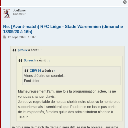
JoeDalton
Donateur
Re: [Avant-match] RFC Liège - Stade Waremmien (dimanche
13/09/20 à 16h)
M
12 sept. 2020, 13:07
e
s
s
pitoux
a écrit :
↑
a
g
e
Screech
a écrit :
↑
CEW 66
a écrit :
↑
Viens d’écrire un courriel....
Font chier.
Malheureusement l'ami, une fois la programmation actée, ils ne
vont pas changer d'avis.
Je trouve regrettable de ne pas choisir notre club, vu le nombre de
supporters mais il semblerait que l'audience ne fasse pas partie
de leurs priorités, à moins qu'un des administrateur n'habite à
Tilleur.
je crois que le match de demain sera diffusé par le nouveau système