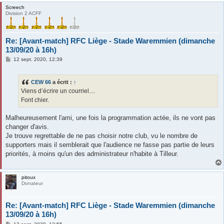
Screech
Division 2 ACFF
Re: [Avant-match] RFC Liège - Stade Waremmien (dimanche
13/09/20 à 16h)
M
12 sept. 2020, 12:39
e
s
s
CEW 66
a écrit :
↑
a
g
Viens d’écrire un courriel....
e
Font chier.
Malheureusement l'ami, une fois la programmation actée, ils ne vont pas
changer d'avis.
Je trouve regrettable de ne pas choisir notre club, vu le nombre de
supporters mais il semblerait que l'audience ne fasse pas partie de leurs
priorités, à moins qu'un des administrateur n'habite à Tilleur.
pitoux
Donateur
Re: [Avant-match] RFC Liège - Stade Waremmien (dimanche
13/09/20 à 16h)
M