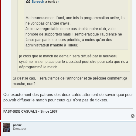
Screech
a écrit :
↑
Malheureusement l'ami, une fois la programmation actée, ils
ne vont pas changer d'avis.
Je trouve regrettable de ne pas choisir notre club, vu le
nombre de supporters mais il semblerait que l'audience ne
fasse pas partie de leurs priorités, à moins qu'un des
administrateur n'habite à Tilleur.
je crois que le match de demain sera diffusé par le nouveau
système mis en place par le club.c'est peut etre pour cela que rtc a
déprogrammé le match
Si c'est le cas, il serait temps de l'annoncer et de préciser comment ça
marche, non?
Oui exactement des patrons des deux cafés attentent de savoir quoi pour
pouvoir diffuser le match pour ceux qui n'ont pas de tickets.
FAST-SIDE CASUALS - Since 1987
pitoux
Donateur