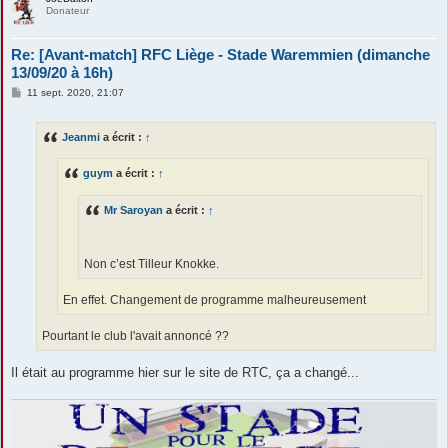
Donateur
Re: [Avant-match] RFC Liège - Stade Waremmien (dimanche
13/09/20 à 16h)
M
11 sept. 2020, 21:07
e
s
s
Jeanmi
a écrit :
↑
a
g
e
guym
a écrit :
↑
Mr Saroyan
a écrit :
↑
Non c’est Tilleur Knokke.
En effet. Changement de programme malheureusement
Pourtant le club l'avait annoncé ??
Il était au programme hier sur le site de RTC, ça a changé...