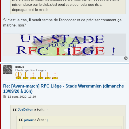
mis en place par le club.c'est peut etre pour cela que rtc a
déprogrammé le match
Si c'est le cas, il serait temps de l'annoncer et de préciser comment ça
marche, non?
Brutus
Challenger Pro League
Re: [Avant-match] RFC Liège - Stade Waremmien (dimanche
13/09/20 à 16h)
M
12 sept. 2020, 13:26
e
s
s
JoeDalton
a écrit :
↑
a
g
e
pitoux
a écrit :
↑