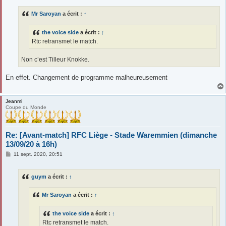
s
s
Mr Saroyan
a écrit :
↑
a
g
e
the voice side
a écrit :
↑
Rtc retransmet le match.
Non c’est Tilleur Knokke.
En effet. Changement de programme malheureusement
Jeanmi
Coupe du Monde
Re: [Avant-match] RFC Liège - Stade Waremmien (dimanche
13/09/20 à 16h)
M
11 sept. 2020, 20:51
e
s
s
guym
a écrit :
↑
a
g
e
Mr Saroyan
a écrit :
↑
the voice side
a écrit :
↑
Rtc retransmet le match.