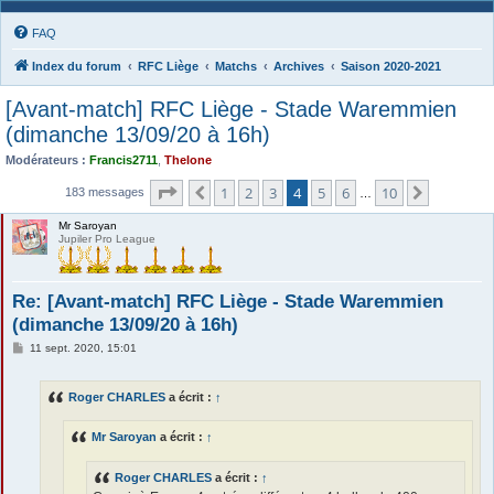
FAQ
Index du forum
RFC Liège
Matchs
Archives
Saison 2020-2021
[Avant-match] RFC Liège - Stade Waremmien
(dimanche 13/09/20 à 16h)
Modérateurs :
Francis2711
,
Thelone
Page
4
sur
10
1
2
3
4
5
6
10
Précédente
Suivante
183 messages
…
Mr Saroyan
Jupiler Pro League
Re: [Avant-match] RFC Liège - Stade Waremmien
(dimanche 13/09/20 à 16h)
M
11 sept. 2020, 15:01
e
s
s
Roger CHARLES
a écrit :
↑
a
g
e
Mr Saroyan
a écrit :
↑
Roger CHARLES
a écrit :
↑