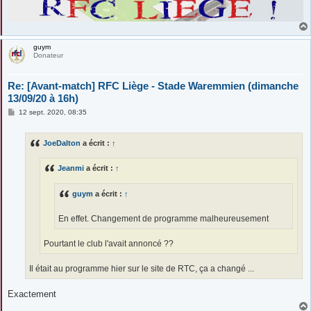
guym
Donateur
Re: [Avant-match] RFC Liège - Stade Waremmien (dimanche
13/09/20 à 16h)
M
12 sept. 2020, 08:35
e
s
s
JoeDalton
a écrit :
↑
a
g
e
Jeanmi
a écrit :
↑
guym
a écrit :
↑
En effet. Changement de programme malheureusement
Pourtant le club l'avait annoncé ??
Il était au programme hier sur le site de RTC, ça a changé ...
Exactement