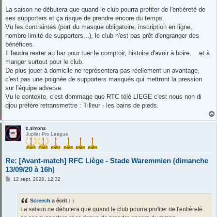
e
s
La saison ne débutera que quand le club pourra profiter de l'entièreté de
s
ses supporters et ça risque de prendre encore du temps.
a
g
Vu les contraintes (port du masque obligatoire, inscription en ligne,
e
nombre limité de supporters,..), le club n'est pas prêt d'engranger des
bénéfices.
Il faudra rester au bar pour tuer le comptoir, histoire d'avoir à boire,... et à
manger surtout pour le club.
De plus jouer à domicile ne représentera pas réellement un avantage,
c'est pas une poignée de supporters masqués qui mettront la pression
sur l'équipe adverse.
Vu le contexte, c'est dommage que RTC télé LIEGE c'est nous non di
djou préfère retransmettre : Tilleur - les bains de pieds.
b.simons
Jupiler Pro League
Re: [Avant-match] RFC Liège - Stade Waremmien (dimanche
13/09/20 à 16h)
M
12 sept. 2020, 12:32
e
s
s
Screech
a écrit :
↑
a
g
La saison ne débutera que quand le club pourra profiter de l'entièreté
e