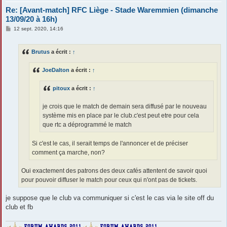
Re: [Avant-match] RFC Liège - Stade Waremmien (dimanche
13/09/20 à 16h)
M
12 sept. 2020, 14:16
e
s
s
Brutus
a écrit :
↑
a
g
e
JoeDalton
a écrit :
↑
pitoux
a écrit :
↑
je crois que le match de demain sera diffusé par le nouveau
système mis en place par le club.c'est peut etre pour cela
que rtc a déprogrammé le match
Si c'est le cas, il serait temps de l'annoncer et de préciser
comment ça marche, non?
Oui exactement des patrons des deux cafés attentent de savoir quoi
pour pouvoir diffuser le match pour ceux qui n'ont pas de tickets.
je suppose que le club va communiquer si c'est le cas via le site off du
club et fb