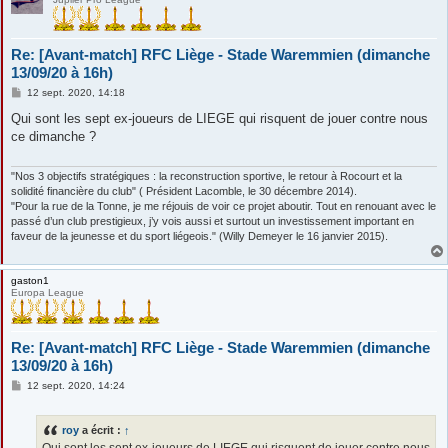
Re: [Avant-match] RFC Liège - Stade Waremmien (dimanche
13/09/20 à 16h)
M
12 sept. 2020, 14:18
e
s
Qui sont les sept ex-joueurs de LIEGE qui risquent de jouer contre nous
s
ce dimanche ?
a
g
e
"Nos 3 objectifs stratégiques : la reconstruction sportive, le retour à Rocourt et la
solidité financière du club" ( Président Lacomble, le 30 décembre 2014).
"Pour la rue de la Tonne, je me réjouis de voir ce projet aboutir. Tout en renouant avec le
passé d’un club prestigieux, j’y vois aussi et surtout un investissement important en
faveur de la jeunesse et du sport liégeois." (Willy Demeyer le 16 janvier 2015).
gaston1
Europa League
Re: [Avant-match] RFC Liège - Stade Waremmien (dimanche
13/09/20 à 16h)
M
12 sept. 2020, 14:24
e
s
s
roy
a écrit :
↑
a
g