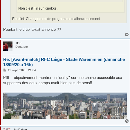
Non c’est Tilleur Knokke.
En effet. Changement de programme malheureusement
Pourtant le club l'avait annoncé ??
TOS
Donateur
Re: [Avant-match] RFC Liège - Stade Waremmien (dimanche
13/09/20 à 16h)
M
11 sept. 2020, 21:04
e
s
Pfff... objectivement montrer un "derby" sur une chaine accessible aux
s
supporters des deux camps avait bien plus de sens!!
a
g
e
JoeDalton