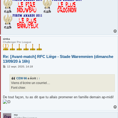
simba
Challenger Pro League
Re: [Avant-match] RFC Liège - Stade Waremmien (dimanche
13/09/20 à 16h)
M
12 sept. 2020, 14:18
e
s
s
CEW 66
a écrit :
↑
a
g
Viens d’écrire un courriel....
e
Font chier.
De tout façon, tu as dit que tu allais promener en famille demain ap-midi!
roy
Jupiler Pro League