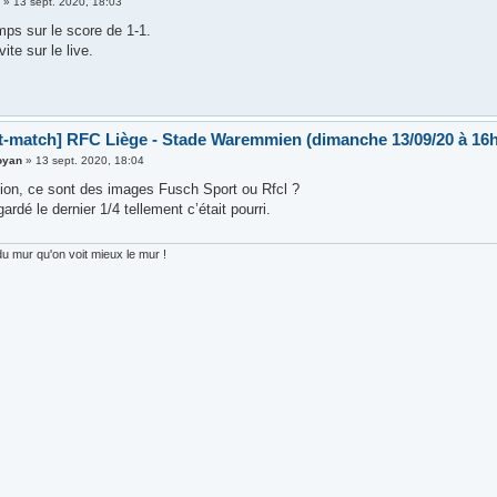
i
»
13 sept. 2020, 18:03
mps sur le score de 1-1.
ite sur le live.
t-match] RFC Liège - Stade Waremmien (dimanche 13/09/20 à 16h
oyan
»
13 sept. 2020, 18:04
tion, ce sont des images Fusch Sport ou Rfcl ?
gardé le dernier 1/4 tellement c’était pourri.
du mur qu'on voit mieux le mur !