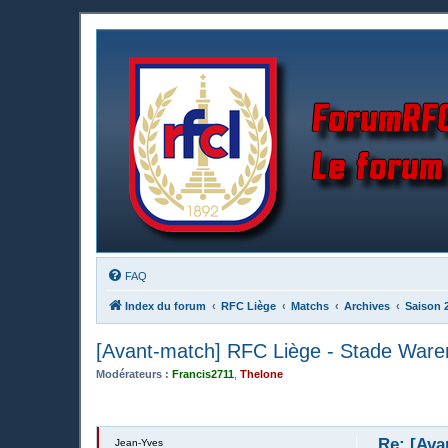
FAQ
Index du forum
RFC Liège
Matchs
Archives
Saison 
[Avant-match] RFC Liège - Stade Ware
Modérateurs :
Francis2711
,
Thelone
Re: [Ava
Jean-Yves