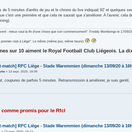
us de 5 minutes d'arrêts de jeu et le chrono du live indiquait 92' et quelques s
ue c'est une première et que cela ne saurait que s'améliorer. A l'avenir, cela 
aming).
ouvent : mieux vaut la fin d'une chose que son commencement". Freddy Mombongo le 17/09/2
 le premier club à Liège". Le même (même jour, même heure)
nes sur 10 aiment le Royal Football Club Liégeois. La di
t-match] RFC Liège - Stade Waremmien (dimanche 13/09/20 à 16h
iche
»
13 sept. 2020, 18:09
t, coupures de parfois 5 minutes. Retransmission à améliorer, je suis gentil,
 comme promis pour le Rfcl
t-match] RFC Liège - Stade Waremmien (dimanche 13/09/20 à 16h
.
»
13 sept. 2020, 18:12