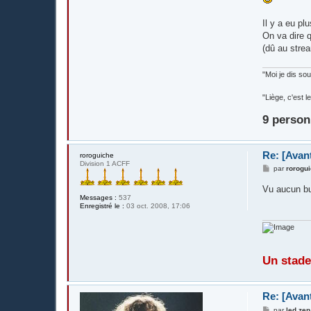
Il y a eu pl
On va dire q
(dû au stre
"Moi je dis s
"Liège, c'est
9 person
Re: [Avan
roroguiche
Division 1 ACFF
M
par
rorogu
e
s
Vu aucun bu
s
Messages :
537
a
Enregistré le :
03 oct. 2008, 17:06
g
e
Un stade
Re: [Avan
M
par
led zep