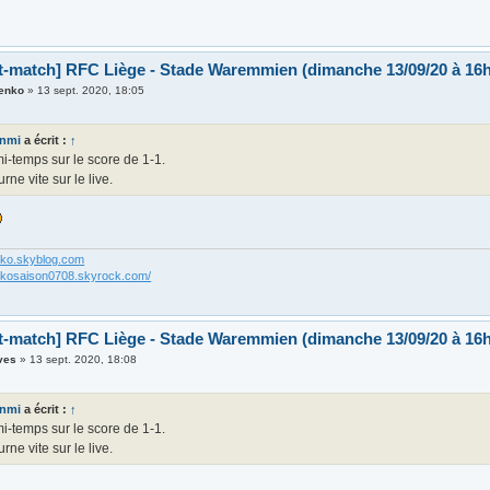
t-match] RFC Liège - Stade Waremmien (dimanche 13/09/20 à 16h
enko
»
13 sept. 2020, 18:05
anmi
a écrit :
↑
mi-temps sur le score de 1-1.
urne vite sur le live.
nko.skyblog.com
nkosaison0708.skyrock.com/
t-match] RFC Liège - Stade Waremmien (dimanche 13/09/20 à 16h
ves
»
13 sept. 2020, 18:08
anmi
a écrit :
↑
mi-temps sur le score de 1-1.
urne vite sur le live.