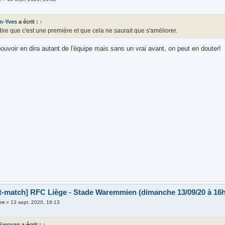
n-Yves
a écrit :
↑
ire que c'est une première et que cela ne saurait que s'améliorer.
uvoir en dira autant de l'équipe mais sans un vrai avant, on peut en douter!
t-match] RFC Liège - Stade Waremmien (dimanche 13/09/20 à 16h
en
»
13 sept. 2020, 18:13
Saroyan
a écrit :
↑