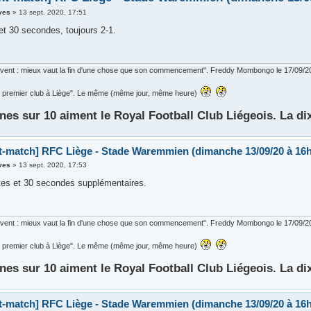
ves
»
13 sept. 2020, 17:51
et 30 secondes, toujours 2-1.
ouvent : mieux vaut la fin d'une chose que son commencement". Freddy Mombongo le 17/09/2
 le premier club à Liège". Le même (même jour, même heure)
nes sur 10 aiment le Royal Football Club Liégeois. La di
t-match] RFC Liège - Stade Waremmien (dimanche 13/09/20 à 16h
ves
»
13 sept. 2020, 17:53
tes et 30 secondes supplémentaires.
ouvent : mieux vaut la fin d'une chose que son commencement". Freddy Mombongo le 17/09/2
 le premier club à Liège". Le même (même jour, même heure)
nes sur 10 aiment le Royal Football Club Liégeois. La di
t-match] RFC Liège - Stade Waremmien (dimanche 13/09/20 à 16h