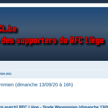
2020-2021
mmien (dimanche 13/09/20 à 16h)
nt-match] RFC Liège - Stade Waremmien (dimanche 13/09