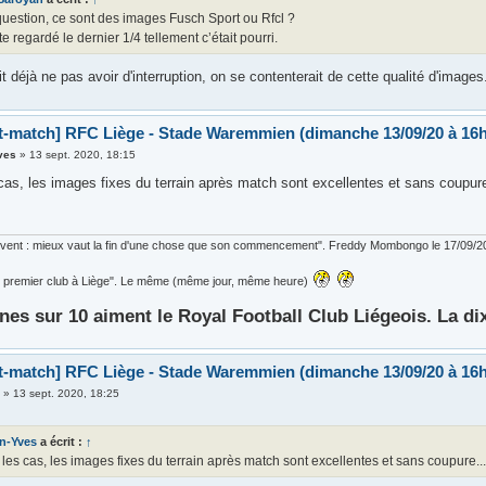
question, ce sont des images Fusch Sport ou Rfcl ?
ste regardé le dernier 1/4 tellement c’était pourri.
t déjà ne pas avoir d'interruption, on se contenterait de cette qualité d'images
t-match] RFC Liège - Stade Waremmien (dimanche 13/09/20 à 16h
ves
»
13 sept. 2020, 18:15
cas, les images fixes du terrain après match sont excellentes et sans coupure
ouvent : mieux vaut la fin d'une chose que son commencement". Freddy Mombongo le 17/09/2
 le premier club à Liège". Le même (même jour, même heure)
nes sur 10 aiment le Royal Football Club Liégeois. La di
t-match] RFC Liège - Stade Waremmien (dimanche 13/09/20 à 16h
i
»
13 sept. 2020, 18:25
n-Yves
a écrit :
↑
 les cas, les images fixes du terrain après match sont excellentes et sans coupure..