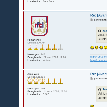
Localisation :
Bora Bora
Re: [Avan
M
par
Roman
e
s
s
Je
a
g
Voilà, 
e
Je reto
Romanenko
Division 2 ACFF
Messages :
248
http://romane
Enregistré le :
22 nov. 2004, 12:28
http://romane
Localisation :
Vottem
Re: [Avan
Jean-Yves
Europa League
M
par
Jean-Y
e
s
s
Messages :
4987
Je
a
Enregistré le :
14 sept. 2004, 23:34
g
Voilà, 
Localisation :
S.S.F.
e
Je reto