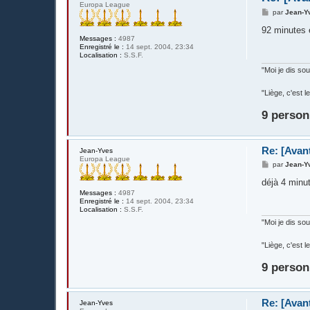
Europa League
M
par
Jean-Y
e
s
92 minutes 
s
Messages :
4987
a
Enregistré le :
14 sept. 2004, 23:34
g
Localisation :
S.S.F.
e
"Moi je dis s
"Liège, c'est
9 person
Re: [Avan
Jean-Yves
Europa League
M
par
Jean-Y
e
s
déjà 4 minu
s
Messages :
4987
a
Enregistré le :
14 sept. 2004, 23:34
g
Localisation :
S.S.F.
e
"Moi je dis s
"Liège, c'est
9 person
Re: [Avan
Jean-Yves