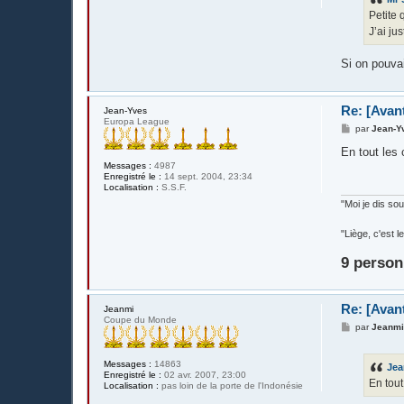
a
g
Petite 
e
J’ai ju
Si on pouvai
Re: [Avan
Jean-Yves
Europa League
M
par
Jean-Y
e
s
En tout les 
s
Messages :
4987
a
Enregistré le :
14 sept. 2004, 23:34
g
Localisation :
S.S.F.
e
"Moi je dis s
"Liège, c'est
9 person
Re: [Avan
Jeanmi
Coupe du Monde
M
par
Jeanm
e
s
s
Messages :
14863
Jea
a
Enregistré le :
02 avr. 2007, 23:00
g
En tout
Localisation :
pas loin de la porte de l'Indonésie
e