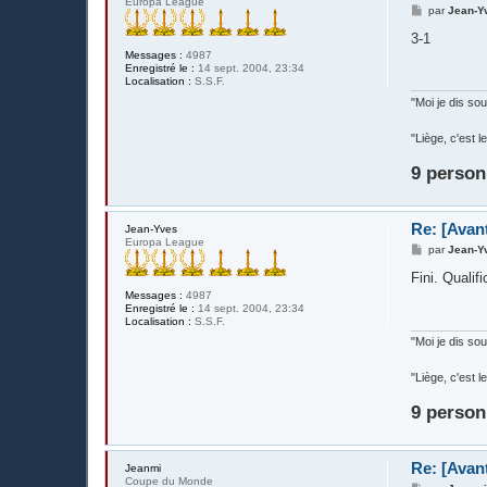
Europa League
M
par
Jean-Y
e
s
3-1
s
Messages :
4987
a
Enregistré le :
14 sept. 2004, 23:34
g
Localisation :
S.S.F.
e
"Moi je dis s
"Liège, c'est
9 person
Re: [Avan
Jean-Yves
Europa League
M
par
Jean-Y
e
s
Fini. Qualifi
s
Messages :
4987
a
Enregistré le :
14 sept. 2004, 23:34
g
Localisation :
S.S.F.
e
"Moi je dis s
"Liège, c'est
9 person
Re: [Avan
Jeanmi
Coupe du Monde