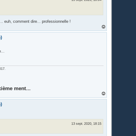
... euh, comment dire... professionnelle !
H
a
u
)
t
...
017.
xième ment...
H
a
u
)
t
13 sept. 2020, 18:15
.