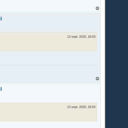
H
a
u
)
t
13 sept. 2020, 18:03
H
a
u
)
t
13 sept. 2020, 18:03