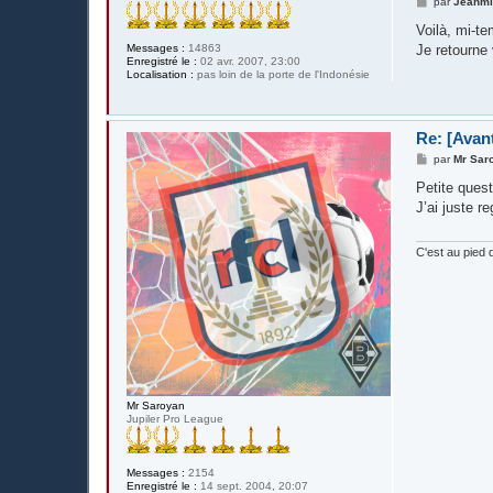
M
par
Jeanm
e
s
Voilà, mi-te
s
Messages :
14863
Je retourne v
a
Enregistré le :
02 avr. 2007, 23:00
g
Localisation :
pas loin de la porte de l'Indonésie
e
Re: [Avan
M
par
Mr Sar
e
s
Petite ques
s
J’ai juste re
a
g
e
C'est au pied 
Mr Saroyan
Jupiler Pro League
Messages :
2154
Enregistré le :
14 sept. 2004, 20:07