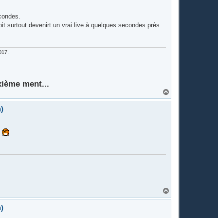
econdes.
doit surtout devenirt un vrai live à quelques secondes près
017.
xième ment...
H
a
u
)
t
H
a
u
)
t