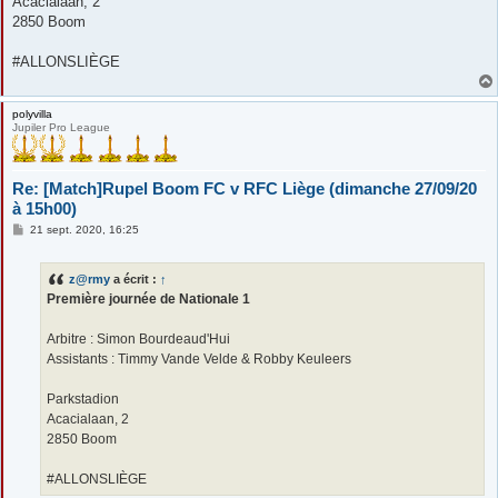
Acacialaan, 2
2850 Boom
#ALLONSLIÈGE
polyvilla
Jupiler Pro League
Re: [Match]Rupel Boom FC v RFC Liège (dimanche 27/09/20
à 15h00)
M
21 sept. 2020, 16:25
e
s
s
z@rmy
a écrit :
↑
a
g
Première journée de Nationale 1
e
Arbitre : Simon Bourdeaud'Hui
Assistants : Timmy Vande Velde & Robby Keuleers
Parkstadion
Acacialaan, 2
2850 Boom
#ALLONSLIÈGE