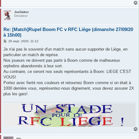
JoeDalton
Donateur
Re: [Match]Rupel Boom FC v RFC Liège (dimanche 27/09/20
à 15h00)
M
26 sept. 2020, 11:12
e
s
Je n'ai pas le souvenir d'un match sans aucun supporter de Liège, en
s
particulier un match de reprise.
a
g
Nos joueurs ne doivent pas partir à Boom comme de malheureux
e
orphelins abandonnés à leur sort.
Au contraire, ce seront nos seuls représentants à Boom: LIEGE C'EST
VOUS!
Portez avec fierté nos couleurs et retournez Boom comme si on était à
1000 derrière vous, représentez-nous dignement, vous devez assurer 2X
plus les gars!
roy