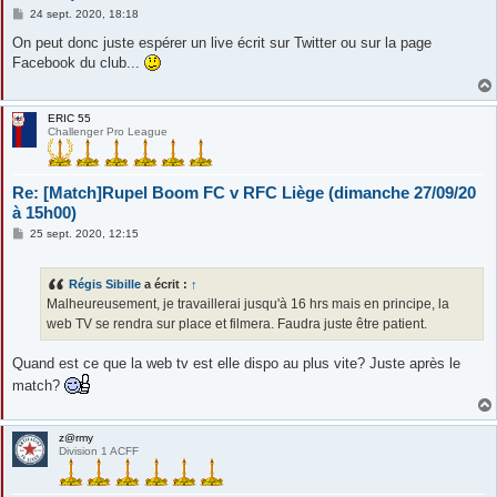
M
24 sept. 2020, 18:18
e
s
On peut donc juste espérer un live écrit sur Twitter ou sur la page
s
Facebook du club...
a
g
e
ERIC 55
Challenger Pro League
Re: [Match]Rupel Boom FC v RFC Liège (dimanche 27/09/20
à 15h00)
M
25 sept. 2020, 12:15
e
s
s
Régis Sibille
a écrit :
↑
a
g
Malheureusement, je travaillerai jusqu'à 16 hrs mais en principe, la
e
web TV se rendra sur place et filmera. Faudra juste être patient.
Quand est ce que la web tv est elle dispo au plus vite? Juste après le
match?
z@rmy
Division 1 ACFF