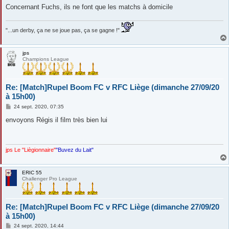
Concernant Fuchs, ils ne font que les matchs à domicile
"...un derby, ça ne se joue pas, ça se gagne !"
jps
Champions League
Re: [Match]Rupel Boom FC v RFC Liège (dimanche 27/09/20
à 15h00)
M
24 sept. 2020, 07:35
e
s
envoyons Régis il film très bien lui
s
a
g
e
jps Le "Liègionnaire"
"Buvez du Lait"
ERIC 55
Challenger Pro League
Re: [Match]Rupel Boom FC v RFC Liège (dimanche 27/09/20
à 15h00)
M
24 sept. 2020, 14:44