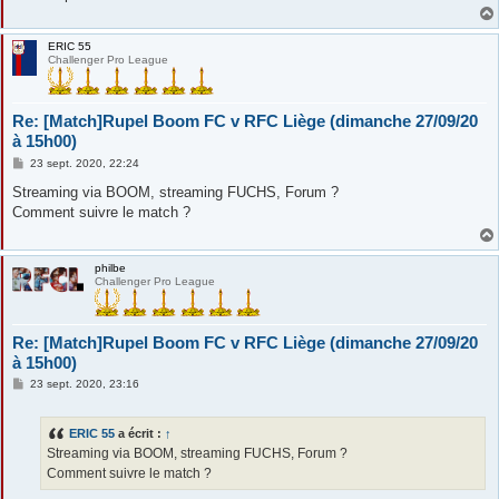
e
ERIC 55
Challenger Pro League
Re: [Match]Rupel Boom FC v RFC Liège (dimanche 27/09/20
à 15h00)
M
23 sept. 2020, 22:24
e
s
Streaming via BOOM, streaming FUCHS, Forum ?
s
Comment suivre le match ?
a
g
e
philbe
Challenger Pro League
Re: [Match]Rupel Boom FC v RFC Liège (dimanche 27/09/20
à 15h00)
M
23 sept. 2020, 23:16
e
s
s
ERIC 55
a écrit :
↑
a
g
Streaming via BOOM, streaming FUCHS, Forum ?
e
Comment suivre le match ?