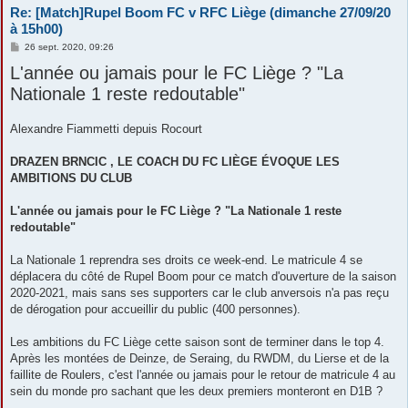
Re: [Match]Rupel Boom FC v RFC Liège (dimanche 27/09/20
à 15h00)
M
26 sept. 2020, 09:26
e
L'année ou jamais pour le FC Liège ? "La
s
s
Nationale 1 reste redoutable"
a
g
e
Alexandre Fiammetti depuis Rocourt
DRAZEN BRNCIC , LE COACH DU FC LIÈGE ÉVOQUE LES
AMBITIONS DU CLUB
L'année ou jamais pour le FC Liège ? "La Nationale 1 reste
redoutable"
La Nationale 1 reprendra ses droits ce week-end. Le matricule 4 se
déplacera du côté de Rupel Boom pour ce match d'ouverture de la saison
2020-2021, mais sans ses supporters car le club anversois n'a pas reçu
de dérogation pour accueillir du public (400 personnes).
Les ambitions du FC Liège cette saison sont de terminer dans le top 4.
Après les montées de Deinze, de Seraing, du RWDM, du Lierse et de la
faillite de Roulers, c'est l'année ou jamais pour le retour de matricule 4 au
sein du monde pro sachant que les deux premiers monteront en D1B ?