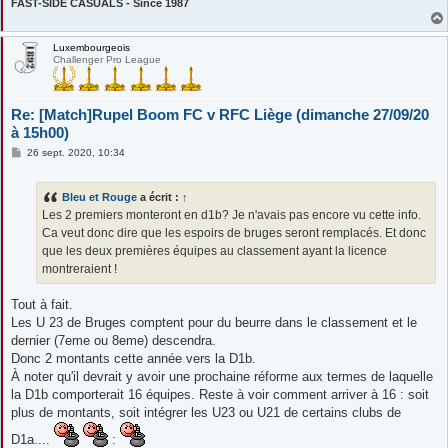
FAST-SIDE CASUALS - Since 1987
Luxembourgeois
Challenger Pro League
Re: [Match]Rupel Boom FC v RFC Liège (dimanche 27/09/20
à 15h00)
M
26 sept. 2020, 10:34
e
s
s
Bleu et Rouge
a écrit :
↑
a
g
Les 2 premiers monteront en d1b? Je n'avais pas encore vu cette info.
e
Ca veut donc dire que les espoirs de bruges seront remplacés. Et donc
que les deux premières équipes au classement ayant la licence
montreraient !
Tout à fait.
Les U 23 de Bruges comptent pour du beurre dans le classement et le
dernier (7eme ou 8eme) descendra.
Donc 2 montants cette année vers la D1b.
À noter qu'il devrait y avoir une prochaine réforme aux termes de laquelle
la D1b comporterait 16 équipes. Reste à voir comment arriver à 16 : soit
plus de montants, soit intégrer les U23 ou U21 de certains clubs de
D1a....
: