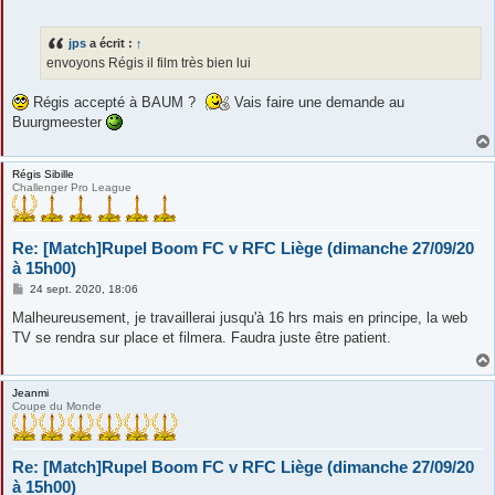
e
s
s
jps
a écrit :
↑
a
g
envoyons Régis il film très bien lui
e
Régis accepté à BAUM ?
Vais faire une demande au
Buurgmeester
Régis Sibille
Challenger Pro League
Re: [Match]Rupel Boom FC v RFC Liège (dimanche 27/09/20
à 15h00)
M
24 sept. 2020, 18:06
e
s
Malheureusement, je travaillerai jusqu'à 16 hrs mais en principe, la web
s
TV se rendra sur place et filmera. Faudra juste être patient.
a
g
e
Jeanmi
Coupe du Monde
Re: [Match]Rupel Boom FC v RFC Liège (dimanche 27/09/20
à 15h00)