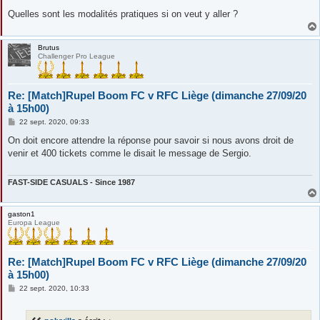
Quelles sont les modalités pratiques si on veut y aller ?
Brutus
Challenger Pro League
Re: [Match]Rupel Boom FC v RFC Liège (dimanche 27/09/20
à 15h00)
M
22 sept. 2020, 09:33
e
s
On doit encore attendre la réponse pour savoir si nous avons droit de
s
venir et 400 tickets comme le disait le message de Sergio.
a
g
e
FAST-SIDE CASUALS - Since 1987
gaston1
Europa League
Re: [Match]Rupel Boom FC v RFC Liège (dimanche 27/09/20
à 15h00)
M
22 sept. 2020, 10:33
e
s
s