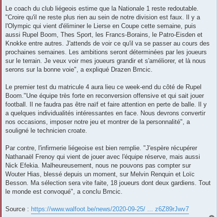
Le coach du club liégeois estime que la Nationale 1 reste redoutable.
"Croire qu'il ne reste plus rien au sein de notre division est faux. Il y a
l'Olympic qui vient d'éliminer le Lierse en Coupe cette semaine, puis
aussi Rupel Boom, Thes Sport, les Francs-Borains, le Patro-Eisden et
Knokke entre autres. J'attends de voir ce qu'il va se passer au cours des
prochaines semaines. Les ambitions seront déterminées par les joueurs
sur le terrain. Je veux voir mes joueurs grandir et s'améliorer, et là nous
serons sur la bonne voie", a expliqué Drazen Brncic.
Le premier test du matricule 4 aura lieu ce week-end du côté de Rupel
Boom."Une équipe très forte en reconversion offensive et qui sait jouer
football. Il ne faudra pas être naïf et faire attention en perte de balle. Il y
a quelques individualités intéressantes en face. Nous devrons convertir
nos occasions, imposer notre jeu et montrer de la personnalité", a
souligné le technicien croate.
Par contre, l'infirmerie liégeoise est bien remplie. "J'espère récupérer
Nathanaël Frenoy qui vient de jouer avec l'équipe réserve, mais aussi
Nick Efekia. Malheureusement, nous ne pouvons pas compter sur
Wouter Hias, blessé depuis un moment, sur Melvin Renquin et Loïc
Besson. Ma sélection sera vite faite, 18 joueurs dont deux gardiens. Tout
le monde est convoqué", a conclu Brncic.
Source :
https://www.walfoot.be/news/2020-09-25/ ... z6Z89rJwv7