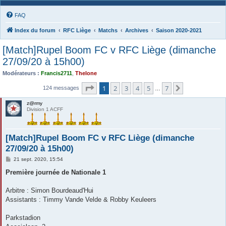
FAQ
Index du forum
RFC Liège
Matchs
Archives
Saison 2020-2021
[Match]Rupel Boom FC v RFC Liège (dimanche
27/09/20 à 15h00)
Modérateurs :
Francis2711
,
Thelone
Page
1
sur
7
1
2
3
4
5
7
Suivante
124 messages
…
z@rmy
Division 1 ACFF
[Match]Rupel Boom FC v RFC Liège (dimanche
27/09/20 à 15h00)
M
21 sept. 2020, 15:54
e
s
Première journée de Nationale 1
s
a
g
Arbitre : Simon Bourdeaud'Hui
e
Assistants : Timmy Vande Velde & Robby Keuleers
Parkstadion