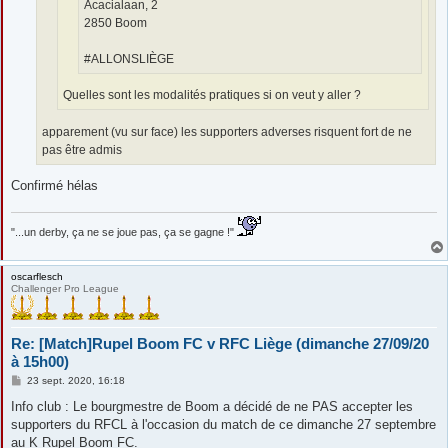
Acacialaan, 2
2850 Boom
#ALLONSLIÈGE
Quelles sont les modalités pratiques si on veut y aller ?
apparement (vu sur face) les supporters adverses risquent fort de ne
pas être admis
Confirmé hélas
"...un derby, ça ne se joue pas, ça se gagne !"
oscarflesch
Challenger Pro League
Re: [Match]Rupel Boom FC v RFC Liège (dimanche 27/09/20
à 15h00)
M
23 sept. 2020, 16:18
e
s
Info club : Le bourgmestre de Boom a décidé de ne PAS accepter les
s
supporters du RFCL à l'occasion du match de ce dimanche 27 septembre
a
g
au K Rupel Boom FC.