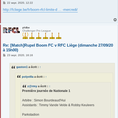
M
22 sept. 2020, 12:22
e
s
http://fcliege.be/fr/boom-rfcl-limite-d ... -mercredi/
s
a
g
e
philbe
Challenger Pro League
Re: [Match]Rupel Boom FC v RFC Liège (dimanche 27/09/20
à 15h00)
M
23 sept. 2020, 16:16
e
s
s
gaston1
a écrit :
↑
a
g
e
polyvilla
a écrit :
↑
z@rmy
a écrit :
↑
Première journée de Nationale 1
Arbitre : Simon Bourdeaud'Hui
Assistants : Timmy Vande Velde & Robby Keuleers
Parkstadion