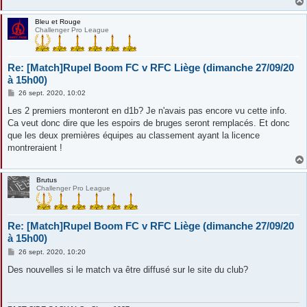
Bleu et Rouge
Challenger Pro League
Re: [Match]Rupel Boom FC v RFC Liège (dimanche 27/09/20
à 15h00)
M
26 sept. 2020, 10:02
e
s
Les 2 premiers monteront en d1b? Je n'avais pas encore vu cette info.
s
Ca veut donc dire que les espoirs de bruges seront remplacés. Et donc
a
g
que les deux premières équipes au classement ayant la licence
e
montreraient !
Brutus
Challenger Pro League
Re: [Match]Rupel Boom FC v RFC Liège (dimanche 27/09/20
à 15h00)
M
26 sept. 2020, 10:20
e
s
Des nouvelles si le match va être diffusé sur le site du club?
s
a
g
e