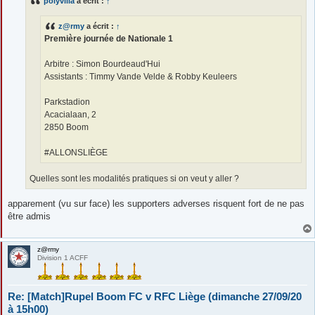
polyvilla
a écrit :
↑
a
g
e
z@rmy
a écrit :
↑
Première journée de Nationale 1
Arbitre : Simon Bourdeaud'Hui
Assistants : Timmy Vande Velde & Robby Keuleers
Parkstadion
Acacialaan, 2
2850 Boom
#ALLONSLIÈGE
Quelles sont les modalités pratiques si on veut y aller ?
apparement (vu sur face) les supporters adverses risquent fort de ne pas
être admis
z@rmy
Division 1 ACFF
Re: [Match]Rupel Boom FC v RFC Liège (dimanche 27/09/20
à 15h00)