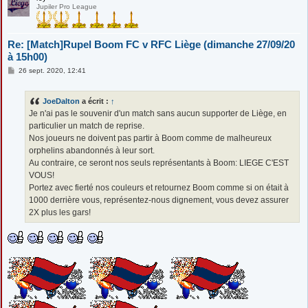
Jupiler Pro League
Re: [Match]Rupel Boom FC v RFC Liège (dimanche 27/09/20
à 15h00)
M
26 sept. 2020, 12:41
e
s
s
JoeDalton
a écrit :
↑
a
g
Je n'ai pas le souvenir d'un match sans aucun supporter de Liège, en
e
particulier un match de reprise.
Nos joueurs ne doivent pas partir à Boom comme de malheureux
orphelins abandonnés à leur sort.
Au contraire, ce seront nos seuls représentants à Boom: LIEGE C'EST
VOUS!
Portez avec fierté nos couleurs et retournez Boom comme si on était à
1000 derrière vous, représentez-nous dignement, vous devez assurer
2X plus les gars!