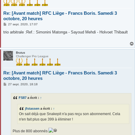
Re: [Avant match] RFC Liège - Francs Boris. Samedi 3
octobre, 20 heures
M
27 sept. 2020, 17:07
e
s
trio arbitrale :Ref.: Simonini Matonga - Sayoud Mehdi - Holvoet Thibault
s
a
g
e
Brutus
Challenger Pro League
Re: [Avant match] RFC Liège - Francs Boris. Samedi 3
octobre, 20 heures
M
27 sept. 2020, 18:18
e
s
s
FS87
a écrit :
↑
a
g
e
jfstassen
a écrit :
↑
On sait déjà que Snakepit n'a pas reçu son abonnement. Cela
n'en fait plus que 399 à éliminer !
Plus de 800 abonnés