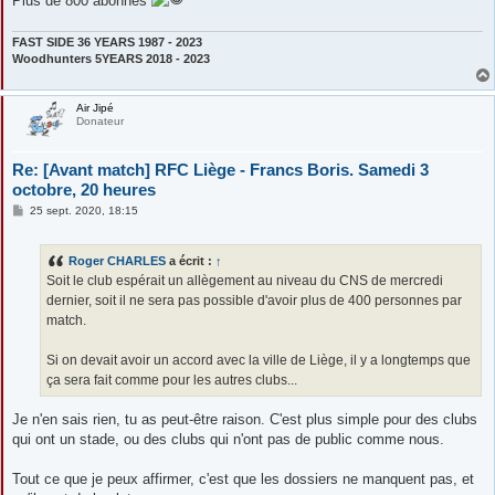
Plus de 800 abonnés
FAST SIDE 36 YEARS 1987 - 2023
Woodhunters 5YEARS 2018 - 2023
Air Jipé
Donateur
Re: [Avant match] RFC Liège - Francs Boris. Samedi 3
octobre, 20 heures
M
25 sept. 2020, 18:15
e
s
s
Roger CHARLES
a écrit :
↑
a
g
Soit le club espérait un allègement au niveau du CNS de mercredi
e
dernier, soit il ne sera pas possible d'avoir plus de 400 personnes par
match.
Si on devait avoir un accord avec la ville de Liège, il y a longtemps que
ça sera fait comme pour les autres clubs...
Je n'en sais rien, tu as peut-être raison. C'est plus simple pour des clubs
qui ont un stade, ou des clubs qui n'ont pas de public comme nous.
Tout ce que je peux affirmer, c'est que les dossiers ne manquent pas, et