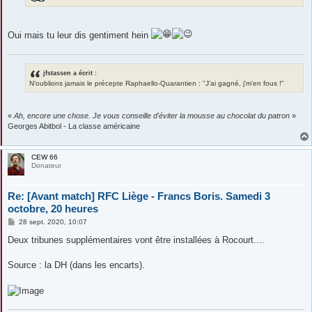
Oui mais tu leur dis gentiment hein
jfstassen a écrit :
N'oublions jamais le précepte Raphaello-Quarantien : "J'ai gagné, j'm'en fous !"
«
Ah, encore une chose. Je vous conseille d'éviter la mousse au chocolat du patron
»
Georges Abitbol - La classe américaine
CEW 66
Donateur
Re: [Avant match] RFC Liège - Francs Boris. Samedi 3
octobre, 20 heures
M
28 sept. 2020, 10:07
e
s
Deux tribunes supplémentaires vont être installées à Rocourt....
s
a
g
Source : la DH (dans les encarts).
e