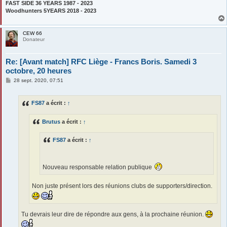
FAST SIDE 36 YEARS 1987 - 2023
Woodhunters 5YEARS 2018 - 2023
CEW 66
Donateur
Re: [Avant match] RFC Liège - Francs Boris. Samedi 3
octobre, 20 heures
M
28 sept. 2020, 07:51
e
s
s
FS87
a écrit :
↑
a
g
e
Brutus
a écrit :
↑
FS87
a écrit :
↑
Nouveau responsable relation publique
Non juste présent lors des réunions clubs de supporters/direction.
Tu devrais leur dire de répondre aux gens, à la prochaine réunion.