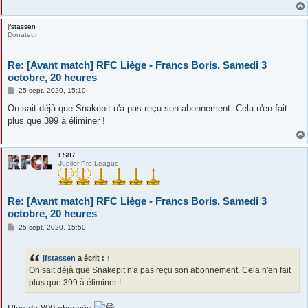
e
jfstassen
Donateur
Re: [Avant match] RFC Liège - Francs Boris. Samedi 3
octobre, 20 heures
M
25 sept. 2020, 15:10
e
s
On sait déjà que Snakepit n'a pas reçu son abonnement. Cela n'en fait
s
plus que 399 à éliminer !
a
g
e
FS87
Jupiler Pro League
Re: [Avant match] RFC Liège - Francs Boris. Samedi 3
octobre, 20 heures
M
25 sept. 2020, 15:50
e
s
s
jfstassen
a écrit :
↑
a
g
On sait déjà que Snakepit n'a pas reçu son abonnement. Cela n'en fait
e
plus que 399 à éliminer !