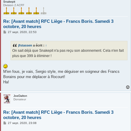
Snakepit
Division 2 ACFF
Re: [Avant match] RFC Liège - Francs Boris. Samedi 3
octobre, 20 heures
M
27 sept. 2020, 22:53
e
s
s
jfstassen
a écrit :
↑
a
g
On sait déjà que Snakepit n'a pas reçu son abonnement. Cela n'en fait
e
plus que 399 à éliminer !
M'en fous, je vais, Sergio style, me déguiser en soigneur des Francs
Borains pour me déplacer à Rocourt!
Ha!
JoeDalton
Donateur
Re: [Avant match] RFC Liège - Francs Boris. Samedi 3
octobre, 20 heures
M
27 sept. 2020, 23:08
e
s