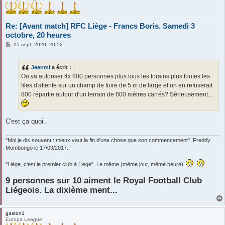
Re: [Avant match] RFC Liège - Francs Boris. Samedi 3
octobre, 20 heures
M
25 sept. 2020, 20:52
e
s
s
Jeanmi
a écrit :
↑
a
g
On va autoriser 4x 800 personnes plus tous les forains plus toutes les
e
files d'attente sur un champ de foire de 5 m de large et on en refuserait
800 répartie autour d'un terrain de 600 mètres carrés? Sérieusement...
C'est ça quoi...
"Moi je dis souvent : mieux vaut la fin d'une chose que son commencement". Freddy
Mombongo le 17/09/2017.
"Liège, c'est le premier club à Liège". Le même (même jour, même heure)
9 personnes sur 10 aiment le Royal Football Club
Liégeois. La dixième ment...
gaston1
Europa League