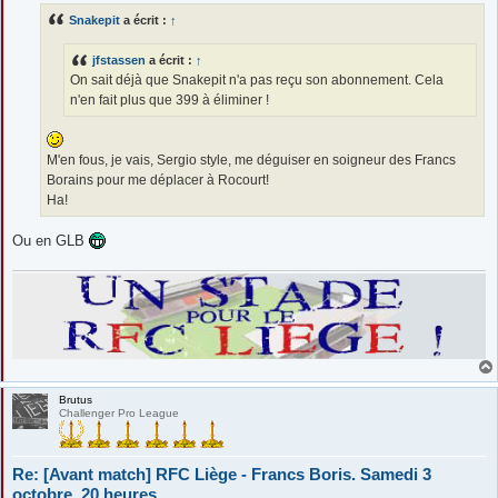
s
Snakepit
a écrit :
↑
a
g
e
jfstassen
a écrit :
↑
On sait déjà que Snakepit n'a pas reçu son abonnement. Cela
n'en fait plus que 399 à éliminer !
M'en fous, je vais, Sergio style, me déguiser en soigneur des Francs
Borains pour me déplacer à Rocourt!
Ha!
Ou en GLB
Brutus
Challenger Pro League
Re: [Avant match] RFC Liège - Francs Boris. Samedi 3
octobre, 20 heures