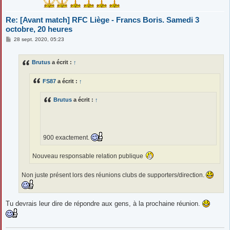
Re: [Avant match] RFC Liège - Francs Boris. Samedi 3
octobre, 20 heures
M
28 sept. 2020, 05:23
e
s
s
Brutus
a écrit :
↑
a
g
e
FS87
a écrit :
↑
Brutus
a écrit :
↑
900 exactement.
Nouveau responsable relation publique
Non juste présent lors des réunions clubs de supporters/direction.
Tu devrais leur dire de répondre aux gens, à la prochaine réunion.