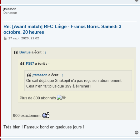
jfstassen
Donateur
Re: [Avant match] RFC Liège - Francs Boris. Samedi 3
octobre, 20 heures
M
27 sept. 2020, 22:02
e
s
s
Brutus
a écrit :
↑
a
g
e
FS87
a écrit :
↑
jfstassen
a écrit :
↑
On sait déjà que Snakepit n'a pas reçu son abonnement.
Cela n'en fait plus que 399 à éliminer !
Plus de 800 abonnés
900 exactement.
Très bien ! Fameux bond en quelques jours !