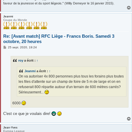
faveur de la jeunesse et du sport liégeois." (Willy Demeyer le 16 janvier 2015).
Jeanmi
Coupe du Monde
Re: [Avant match] RFC Liège - Francs Boris. Samedi 3
octobre, 20 heures
M
25 sept. 2020, 19:24
e
s
s
roy
a écrit :
↑
a
g
e
Jeanmi
a écrit :
↑
On va autoriser 4x 800 personnes plus tous les forains plus toutes
les files d'attente sur un champ de foire de 5 m de large et on en
refuserait 800 répartie autour d'un terrain de 600 mètres carrés?
Sérieusement...
6000
C'est ce que je voulais dire!
Jean-Yves
Europa League