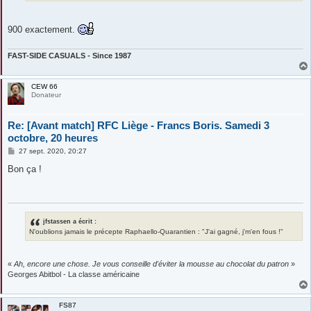
900 exactement.
FAST-SIDE CASUALS - Since 1987
CEW 66
Donateur
Re: [Avant match] RFC Liège - Francs Boris. Samedi 3
octobre, 20 heures
M
27 sept. 2020, 20:27
e
s
Bon ça !
s
a
g
e
jfstassen a écrit :
N'oublions jamais le précepte Raphaello-Quarantien : "J'ai gagné, j'm'en fous !"
«
Ah, encore une chose. Je vous conseille d'éviter la mousse au chocolat du patron
»
Georges Abitbol - La classe américaine
FS87