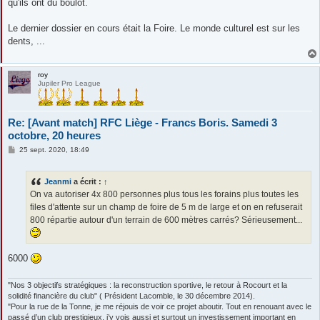
qu'ils ont du boulot.
Le dernier dossier en cours était la Foire. Le monde culturel est sur les
dents, ...
roy
Jupiler Pro League
Re: [Avant match] RFC Liège - Francs Boris. Samedi 3
octobre, 20 heures
M
25 sept. 2020, 18:49
e
s
s
Jeanmi
a écrit :
↑
a
g
On va autoriser 4x 800 personnes plus tous les forains plus toutes les
e
files d'attente sur un champ de foire de 5 m de large et on en refuserait
800 répartie autour d'un terrain de 600 mètres carrés? Sérieusement...
6000
"Nos 3 objectifs stratégiques : la reconstruction sportive, le retour à Rocourt et la
solidité financière du club" ( Président Lacomble, le 30 décembre 2014).
"Pour la rue de la Tonne, je me réjouis de voir ce projet aboutir. Tout en renouant avec le
passé d’un club prestigieux, j’y vois aussi et surtout un investissement important en