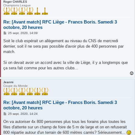
Roger CHARLES
Champions League
Re: [Avant match] RFC Liège - Francs Boris. Samedi 3
octobre, 20 heures
M
25 sept. 2020, 14:09
e
s
Soit le club espérait un allègement au niveau du CNS de mercredi
s
dernier, soit il ne sera pas possible d'avoir plus de 400 personnes par
a
g
match.
e
Si on devait avoir un accord avec la ville de Liège, il y a longtemps que
ça sera fait comme pour les autres clubs...
Jeanmi
Coupe du Monde
Re: [Avant match] RFC Liège - Francs Boris. Samedi 3
octobre, 20 heures
M
25 sept. 2020, 14:24
e
s
On va autoriser 4x 800 personnes plus tous les forains plus toutes les
s
files d'attente sur un champ de foire de 5 m de large et on en refuserait
a
g
800 répartie autour d'un terrain de 600 mètres carrés? Sérieusement...