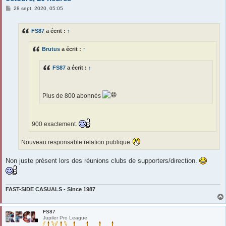
M
28 sept. 2020, 05:05
e
s
s
FS87
a écrit :
↑
a
g
e
Brutus
a écrit :
↑
FS87
a écrit :
↑
Plus de 800 abonnés
900 exactement.
Nouveau responsable relation publique
Non juste présent lors des réunions clubs de supporters/direction.
FAST-SIDE CASUALS - Since 1987
FS87
Jupiler Pro League