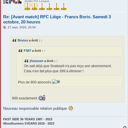
Jupiler Pro League
Re: [Avant match] RFC Liège - Francs Boris. Samedi 3
octobre, 20 heures
M
27 sept. 2020, 20:56
e
s
s
Brutus
a écrit :
↑
a
g
e
FS87
a écrit :
↑
jfstassen
a écrit :
↑
On sait déjà que Snakepit n'a pas reçu son abonnement.
Cela n'en fait plus que 399 à éliminer !
Plus de 800 abonnés
900 exactement.
Nouveau responsable relation publique
FAST SIDE 36 YEARS 1987 - 2023
Woodhunters 5YEARS 2018 - 2023