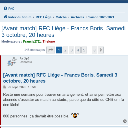
FAQ
Index du forum
RFC Liège
Matchs
Archives
Saison 2020-2021
[Avant match] RFC Liège - Francs Boris. Samedi
3 octobre, 20 heures
Modérateurs :
Francis2711
,
Thelone
Page
1
sur
8
1
2
3
4
5
8
Suivante
146 messages
…
Air Jipé
Donateur
[Avant match] RFC Liège - Francs Boris. Samedi 3
octobre, 20 heures
M
25 sept. 2020, 13:58
e
s
Reste une semaine pour trouver un arrangement, et ainsi permettre aux
s
abonnés d'assister au match au stade., parce que du côté du CNS on n'a
a
g
rien lâché.
e
800 personnes, ça devrait être possible.