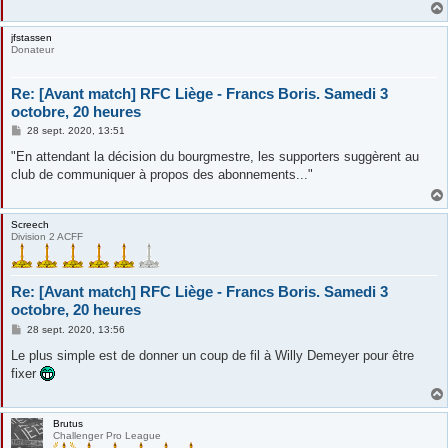
jfstassen
Donateur
Re: [Avant match] RFC Liège - Francs Boris. Samedi 3
octobre, 20 heures
M
28 sept. 2020, 13:51
e
s
"En attendant la décision du bourgmestre, les supporters suggèrent au
s
club de communiquer à propos des abonnements..."
a
g
e
Screech
Division 2 ACFF
Re: [Avant match] RFC Liège - Francs Boris. Samedi 3
octobre, 20 heures
M
28 sept. 2020, 13:56
e
s
Le plus simple est de donner un coup de fil à Willy Demeyer pour être
s
fixer
a
g
e
Brutus
Challenger Pro League