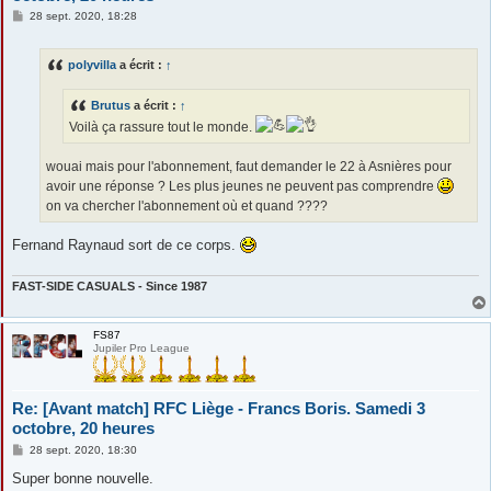
M
28 sept. 2020, 18:28
e
s
s
polyvilla
a écrit :
↑
a
g
e
Brutus
a écrit :
↑
Voilà ça rassure tout le monde.
wouai mais pour l'abonnement, faut demander le 22 à Asnières pour
avoir une réponse ? Les plus jeunes ne peuvent pas comprendre
on va chercher l'abonnement où et quand ????
Fernand Raynaud sort de ce corps.
FAST-SIDE CASUALS - Since 1987
FS87
Jupiler Pro League
Re: [Avant match] RFC Liège - Francs Boris. Samedi 3
octobre, 20 heures
M
28 sept. 2020, 18:30
e
s
Super bonne nouvelle.
s