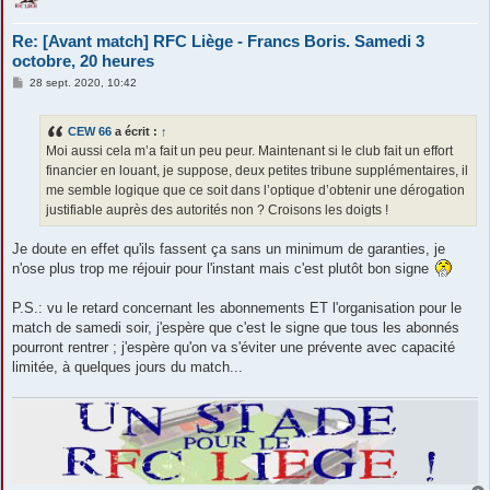
Re: [Avant match] RFC Liège - Francs Boris. Samedi 3
octobre, 20 heures
M
28 sept. 2020, 10:42
e
s
s
CEW 66
a écrit :
↑
a
g
Moi aussi cela m’a fait un peu peur. Maintenant si le club fait un effort
e
financier en louant, je suppose, deux petites tribune supplémentaires, il
me semble logique que ce soit dans l’optique d’obtenir une dérogation
justifiable auprès des autorités non ? Croisons les doigts !
Je doute en effet qu'ils fassent ça sans un minimum de garanties, je
n'ose plus trop me réjouir pour l'instant mais c'est plutôt bon signe
P.S.: vu le retard concernant les abonnements ET l'organisation pour le
match de samedi soir, j'espère que c'est le signe que tous les abonnés
pourront rentrer ; j'espère qu'on va s'éviter une prévente avec capacité
limitée, à quelques jours du match...