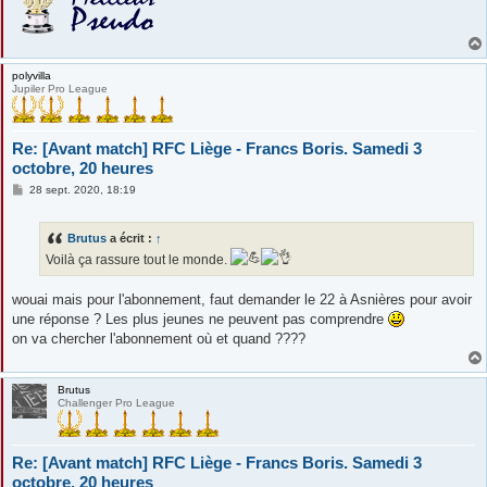
polyvilla
Jupiler Pro League
Re: [Avant match] RFC Liège - Francs Boris. Samedi 3
octobre, 20 heures
M
28 sept. 2020, 18:19
e
s
s
Brutus
a écrit :
↑
a
g
Voilà ça rassure tout le monde.
e
wouai mais pour l'abonnement, faut demander le 22 à Asnières pour avoir
une réponse ? Les plus jeunes ne peuvent pas comprendre
on va chercher l'abonnement où et quand ????
Brutus
Challenger Pro League
Re: [Avant match] RFC Liège - Francs Boris. Samedi 3
octobre, 20 heures