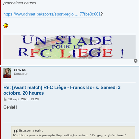
prochaines heures.
https://www.dhnet.be/sports/sport-regio ... 77fbe3c661
?
CEW 66
Donateur
Re: [Avant match] RFC Liège - Francs Boris. Samedi 3
octobre, 20 heures
M
28 sept. 2020, 13:20
e
s
Génial !
s
a
g
e
jfstassen a écrit :
N'oublions jamais le précepte Raphaello-Quarantien : "J'ai gagné, j'm'en fous !"