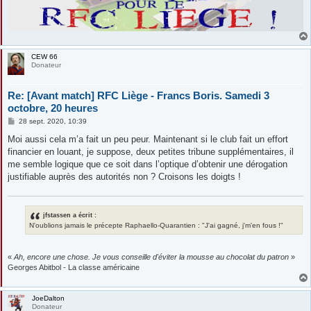
CEW 66
Donateur
Re: [Avant match] RFC Liège - Francs Boris. Samedi 3
octobre, 20 heures
M
28 sept. 2020, 10:39
e
s
Moi aussi cela m’a fait un peu peur. Maintenant si le club fait un effort
s
financier en louant, je suppose, deux petites tribune supplémentaires, il
a
g
me semble logique que ce soit dans l’optique d’obtenir une dérogation
e
justifiable auprès des autorités non ? Croisons les doigts !
jfstassen a écrit :
N'oublions jamais le précepte Raphaello-Quarantien : "J'ai gagné, j'm'en fous !"
«
Ah, encore une chose. Je vous conseille d'éviter la mousse au chocolat du patron
»
Georges Abitbol - La classe américaine
JoeDalton
Donateur