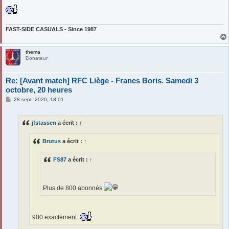
FAST-SIDE CASUALS - Since 1987
thema
Donateur
Re: [Avant match] RFC Liège - Francs Boris. Samedi 3
octobre, 20 heures
M
28 sept. 2020, 18:01
e
s
s
jfstassen
a écrit :
↑
a
g
e
Brutus
a écrit :
↑
FS87
a écrit :
↑
Plus de 800 abonnés
900 exactement.