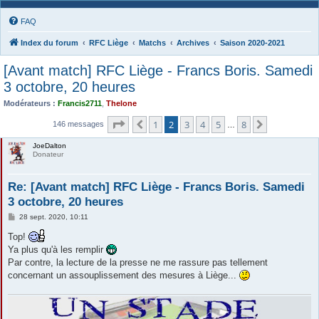
FAQ
Index du forum
RFC Liège
Matchs
Archives
Saison 2020-2021
[Avant match] RFC Liège - Francs Boris. Samedi
3 octobre, 20 heures
Modérateurs :
Francis2711
,
Thelone
Page
2
sur
8
1
2
3
4
5
8
Précédente
Suivante
146 messages
…
JoeDalton
Donateur
Re: [Avant match] RFC Liège - Francs Boris. Samedi
3 octobre, 20 heures
M
28 sept. 2020, 10:11
e
s
Top!
s
Ya plus qu'à les remplir
a
g
Par contre, la lecture de la presse ne me rassure pas tellement
e
concernant un assouplissement des mesures à Liège...