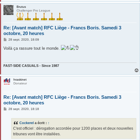
Brutus
Challenger Pro League
Re: [Avant match] RFC Liège - Francs Boris. Samedi 3
octobre, 20 heures
M
28 sept. 2020, 18:09
e
s
Voilà ça rassure tout le monde.
s
a
g
e
FAST-SIDE CASUALS - Since 1987
hraskinet
Donateur
Re: [Avant match] RFC Liège - Francs Boris. Samedi 3
octobre, 20 heures
M
28 sept. 2020, 18:18
e
s
s
Cockerel
a écrit :
↑
a
g
C'est officiel : dérogation accordée pour 1200 places et deux nouvelles
e
tribunes vont être installées.