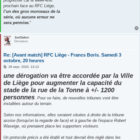
progresser car le week-end
prochain face au RFC Liège,
l’un des gros morceaux de la
série, où aucune erreur ne
sera permise.
"
JoeDalton
Donateur
Re: [Avant match] RFC Liège - Francs Boris. Samedi 3
octobre, 20 heures
M
28 sept. 2020, 13:12
e
une dérogation va être accordée par la Ville
s
s
de Liège pour augmenter la capacité du
a
g
stade de la rue de la Tonne à +/- 1200
e
personnes
. Pour se faire, de nouvelles tribunes vont être
installées autour du terrain.
Selon nos informations, elles seraient situées à droite de la tribune
assise (lorsqu'on la regarde de face) et à gauche de l'espace Robert
Waseige, où prenaient place les supporters visiteurs.
Un protocole précis a été établi et tout devrait être réglé dans les