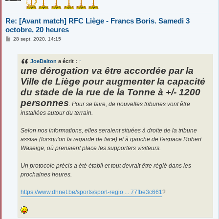
Re: [Avant match] RFC Liège - Francs Boris. Samedi 3
octobre, 20 heures
M
28 sept. 2020, 14:15
e
s
s
JoeDalton
a écrit :
↑
a
g
une dérogation va être accordée par la
e
Ville de Liège pour augmenter la capacité
du stade de la rue de la Tonne à +/- 1200
personnes
. Pour se faire, de nouvelles tribunes vont être
installées autour du terrain.
Selon nos informations, elles seraient situées à droite de la tribune
assise (lorsqu'on la regarde de face) et à gauche de l'espace Robert
Waseige, où prenaient place les supporters visiteurs.
Un protocole précis a été établi et tout devrait être réglé dans les
prochaines heures.
https://www.dhnet.be/sports/sport-regio ... 77fbe3c661
?