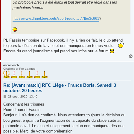
Un protocole précis a été établi et tout devrait être réglé dans les
prochaines heures.
https://www.dhnet.be/sports/sport-regio ... 77fbe3c661
?
PL Fassin temporise sur Facebook, il n'y a rien de fait, le club attend
toujours la décision de la ville et communiquera en temps voulu...
Encore du grand journalisme qui prend ses infos sur le forum
oscarflesch
Challenger Pro League
Re: [Avant match] RFC Liège - Francs Boris. Samedi 3
octobre, 20 heures
M
28 sept. 2020, 13:40
e
s
Concernant les tribunes
s
Pierre-Laurent Fassin
a
g
Bonjour. Il n'a rien de confirmé. Nous attendons toujours la décision du
e
bourgmestre quant à l'augmentation de la capacité du stade suite au
protocole covid. Le club et uniquement le club communiquera dès que
possible. Merci de votre compréhension.