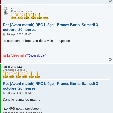
jps
Champions League
Re: [Avant match] RFC Liège - Francs Boris. Samedi 3
octobre, 20 heures
M
28 sept. 2020, 11:45
e
s
ils attendent le feux vert de la ville je suppose
s
a
g
e
jps Le "Liègionnaire"
"Buvez du Lait"
Roger CHARLES
Champions League
Re: [Avant match] RFC Liège - Francs Boris. Samedi 3
octobre, 20 heures
M
28 sept. 2020, 11:54
e
s
Dans le journal ce matin :
s
a
g
"
Le RFB devra rapidement
e