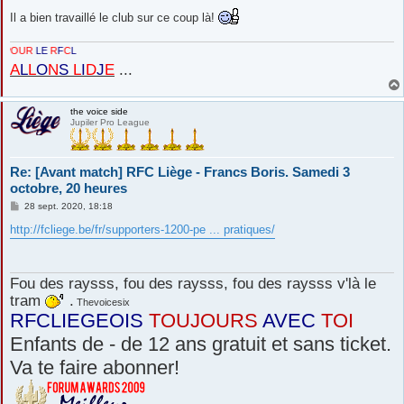
Il a bien travaillé le club sur ce coup là!
LE
R
F
C
L
A
L
L
O
N
S
L
I
D
J
E
...
the voice side
Jupiler Pro League
Re: [Avant match] RFC Liège - Francs Boris. Samedi 3
octobre, 20 heures
M
28 sept. 2020, 18:18
e
s
http://fcliege.be/fr/supporters-1200-pe ... pratiques/
s
a
g
e
Fou des raysss, fou des raysss, fou des raysss v'là le
tram
.
Thevoicesix
RFCLIEGEOIS
TOUJOURS
AVEC
TOI
Enfants de - de 12 ans gratuit et sans ticket.
Va te faire abonner!