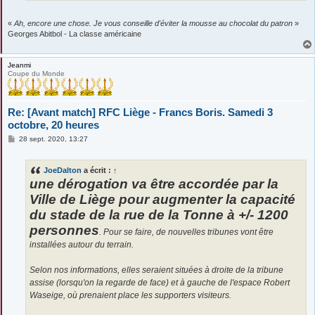
«
Ah, encore une chose. Je vous conseille d'éviter la mousse au chocolat du patron
»
Georges Abitbol - La classe américaine
Jeanmi
Coupe du Monde
Re: [Avant match] RFC Liège - Francs Boris. Samedi 3
octobre, 20 heures
M
28 sept. 2020, 13:27
e
s
s
JoeDalton
a écrit :
↑
a
g
une dérogation va être accordée par la
e
Ville de Liège pour augmenter la capacité
du stade de la rue de la Tonne à +/- 1200
personnes
. Pour se faire, de nouvelles tribunes vont être
installées autour du terrain.
Selon nos informations, elles seraient situées à droite de la tribune
assise (lorsqu'on la regarde de face) et à gauche de l'espace Robert
Waseige, où prenaient place les supporters visiteurs.