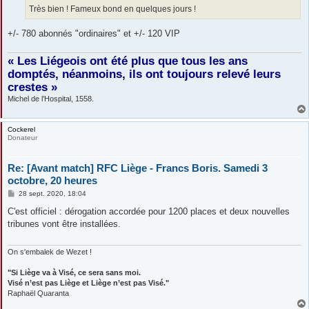
Très bien ! Fameux bond en quelques jours !
+/- 780 abonnés "ordinaires" et +/- 120 VIP
« Les Liégeois ont été plus que tous les ans
domptés, néanmoins, ils ont toujours relevé leurs
crestes »
Michel de l’Hospital, 1558.
Cockerel
Donateur
Re: [Avant match] RFC Liège - Francs Boris. Samedi 3
octobre, 20 heures
M
28 sept. 2020, 18:04
e
s
C'est officiel : dérogation accordée pour 1200 places et deux nouvelles
s
tribunes vont être installées.
a
g
e
On s'embalek de Wezet !
"Si Liège va à Visé, ce sera sans moi.
Visé n’est pas Liège et Liège n’est pas Visé."
Raphaël Quaranta