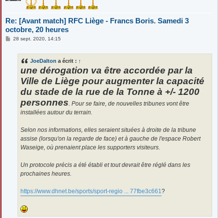
Re: [Avant match] RFC Liège - Francs Boris. Samedi 3
octobre, 20 heures
M
28 sept. 2020, 14:15
e
s
s
JoeDalton
a écrit :
↑
a
g
une dérogation va être accordée par la
e
Ville de Liège pour augmenter la capacité
du stade de la rue de la Tonne à +/- 1200
personnes
. Pour se faire, de nouvelles tribunes vont être
installées autour du terrain.
Selon nos informations, elles seraient situées à droite de la tribune
assise (lorsqu'on la regarde de face) et à gauche de l'espace Robert
Waseige, où prenaient place les supporters visiteurs.
Un protocole précis a été établi et tout devrait être réglé dans les
prochaines heures.
https://www.dhnet.be/sports/sport-regio ... 77fbe3c661
?