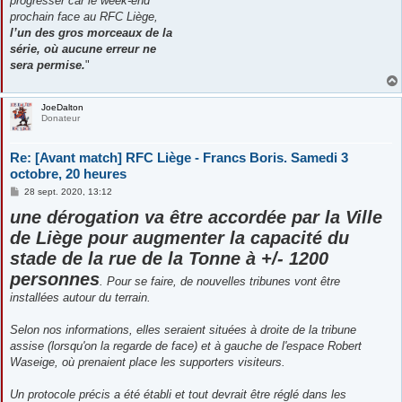
progresser car le week-end
prochain face au RFC Liège,
l’un des gros morceaux de la
série, où aucune erreur ne
sera permise.
"
JoeDalton
Donateur
Re: [Avant match] RFC Liège - Francs Boris. Samedi 3
octobre, 20 heures
M
28 sept. 2020, 13:12
e
une dérogation va être accordée par la Ville
s
s
de Liège pour augmenter la capacité du
a
g
stade de la rue de la Tonne à +/- 1200
e
personnes
. Pour se faire, de nouvelles tribunes vont être
installées autour du terrain.
Selon nos informations, elles seraient situées à droite de la tribune
assise (lorsqu'on la regarde de face) et à gauche de l'espace Robert
Waseige, où prenaient place les supporters visiteurs.
Un protocole précis a été établi et tout devrait être réglé dans les