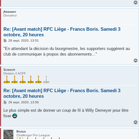
jfstassen
Donateur
Re: [Avant match] RFC Liège - Francs Boris. Samedi 3
octobre, 20 heures
M
28 sept. 2020, 13:51
e
s
"En attendant la décision du bourgmestre, les supporters suggèrent au
s
club de communiquer à propos des abonnements..."
a
g
e
Screech
Division 2 ACFF
Re: [Avant match] RFC Liège - Francs Boris. Samedi 3
octobre, 20 heures
M
28 sept. 2020, 13:56
e
s
Le plus simple est de donner un coup de fil à Willy Demeyer pour être
s
fixer
a
g
e
Brutus
Challenger Pro League