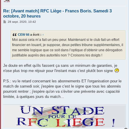
Re: [Avant match] RFC Liège - Francs Boris. Samedi 3
octobre, 20 heures
M
28 sept. 2020, 10:42
e
s
s
CEW 66
a écrit :
↑
a
g
Moi aussi cela m’a fait un peu peur. Maintenant si le club fait un effort
e
financier en louant, je suppose, deux petites tribune supplémentaires, il
me semble logique que ce soit dans l’optique d’obtenir une dérogation
justifiable auprès des autorités non ? Croisons les doigts !
Je doute en effet qu'ils fassent ça sans un minimum de garanties, je
n'ose plus trop me réjouir pour l'instant mais c'est plutôt bon signe
P.S.: vu le retard concernant les abonnements ET l'organisation pour le
match de samedi soir, j'espère que c'est le signe que tous les abonnés
pourront rentrer ; j'espère qu'on va s'éviter une prévente avec capacité
limitée, à quelques jours du match...