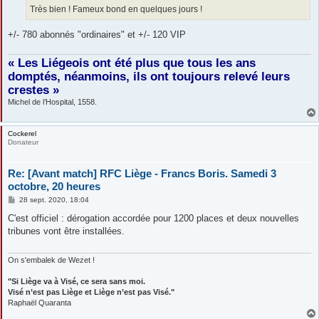
Très bien ! Fameux bond en quelques jours !
+/- 780 abonnés "ordinaires" et +/- 120 VIP
« Les Liégeois ont été plus que tous les ans
domptés, néanmoins, ils ont toujours relevé leurs
crestes »
Michel de l’Hospital, 1558.
Cockerel
Donateur
Re: [Avant match] RFC Liège - Francs Boris. Samedi 3
octobre, 20 heures
M
28 sept. 2020, 18:04
e
s
C'est officiel : dérogation accordée pour 1200 places et deux nouvelles
s
tribunes vont être installées.
a
g
e
On s'embalek de Wezet !
"Si Liège va à Visé, ce sera sans moi.
Visé n’est pas Liège et Liège n’est pas Visé."
Raphaël Quaranta