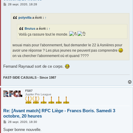
M
28 sept. 2020, 18:28
e
s
s
polyvilla
a écrit :
↑
a
g
e
Brutus
a écrit :
↑
Voilà ça rassure tout le monde.
wouai mais pour l'abonnement, faut demander le 22 à Asnières pour
avoir une réponse ? Les plus jeunes ne peuvent pas comprendre
on va chercher l'abonnement où et quand ????
Fernand Raynaud sort de ce corps.
FAST-SIDE CASUALS - Since 1987
FS87
Jupiler Pro League
Re: [Avant match] RFC Liège - Francs Boris. Samedi 3
octobre, 20 heures
M
28 sept. 2020, 18:30
e
s
Super bonne nouvelle.
s