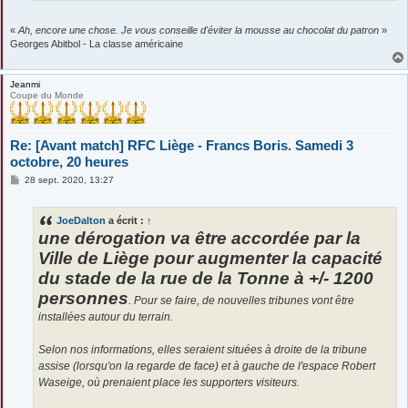
«
Ah, encore une chose. Je vous conseille d'éviter la mousse au chocolat du patron
»
Georges Abitbol - La classe américaine
Jeanmi
Coupe du Monde
Re: [Avant match] RFC Liège - Francs Boris. Samedi 3
octobre, 20 heures
M
28 sept. 2020, 13:27
e
s
s
JoeDalton
a écrit :
↑
a
g
une dérogation va être accordée par la
e
Ville de Liège pour augmenter la capacité
du stade de la rue de la Tonne à +/- 1200
personnes
. Pour se faire, de nouvelles tribunes vont être
installées autour du terrain.
Selon nos informations, elles seraient situées à droite de la tribune
assise (lorsqu'on la regarde de face) et à gauche de l'espace Robert
Waseige, où prenaient place les supporters visiteurs.