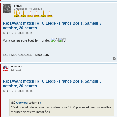
Brutus
Challenger Pro League
Re: [Avant match] RFC Liège - Francs Boris. Samedi 3
octobre, 20 heures
M
28 sept. 2020, 18:09
e
s
Voilà ça rassure tout le monde.
s
a
g
e
FAST-SIDE CASUALS - Since 1987
hraskinet
Donateur
Re: [Avant match] RFC Liège - Francs Boris. Samedi 3
octobre, 20 heures
M
28 sept. 2020, 18:18
e
s
s
Cockerel
a écrit :
↑
a
g
C'est officiel : dérogation accordée pour 1200 places et deux nouvelles
e
tribunes vont être installées.