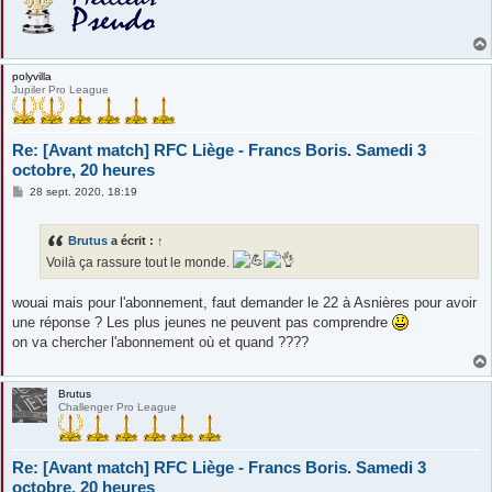
polyvilla
Jupiler Pro League
Re: [Avant match] RFC Liège - Francs Boris. Samedi 3
octobre, 20 heures
M
28 sept. 2020, 18:19
e
s
s
Brutus
a écrit :
↑
a
g
Voilà ça rassure tout le monde.
e
wouai mais pour l'abonnement, faut demander le 22 à Asnières pour avoir
une réponse ? Les plus jeunes ne peuvent pas comprendre
on va chercher l'abonnement où et quand ????
Brutus
Challenger Pro League
Re: [Avant match] RFC Liège - Francs Boris. Samedi 3
octobre, 20 heures