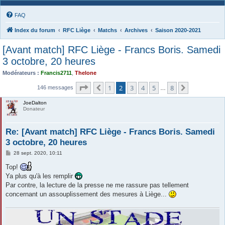
FAQ
Index du forum
RFC Liège
Matchs
Archives
Saison 2020-2021
[Avant match] RFC Liège - Francs Boris. Samedi
3 octobre, 20 heures
Modérateurs :
Francis2711
,
Thelone
Page
2
sur
8
1
2
3
4
5
8
Précédente
Suivante
146 messages
…
JoeDalton
Donateur
Re: [Avant match] RFC Liège - Francs Boris. Samedi
3 octobre, 20 heures
M
28 sept. 2020, 10:11
e
s
Top!
s
Ya plus qu'à les remplir
a
g
Par contre, la lecture de la presse ne me rassure pas tellement
e
concernant un assouplissement des mesures à Liège...