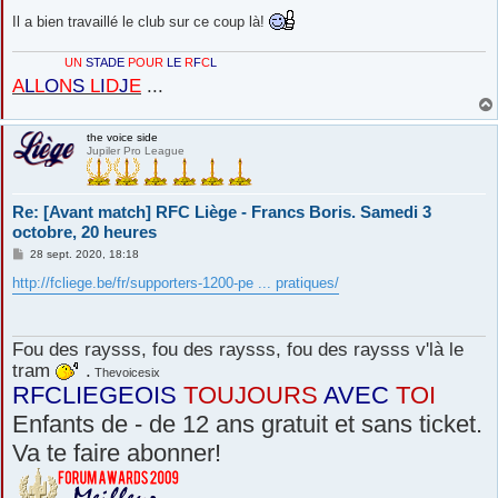
Il a bien travaillé le club sur ce coup là!
UN
STADE
POUR
LE
R
F
C
L
A
L
L
O
N
S
L
I
D
J
E
...
the voice side
Jupiler Pro League
Re: [Avant match] RFC Liège - Francs Boris. Samedi 3
octobre, 20 heures
M
28 sept. 2020, 18:18
e
s
http://fcliege.be/fr/supporters-1200-pe ... pratiques/
s
a
g
e
Fou des raysss, fou des raysss, fou des raysss v'là le
tram
.
Thevoicesix
RFCLIEGEOIS
TOUJOURS
AVEC
TOI
Enfants de - de 12 ans gratuit et sans ticket.
Va te faire abonner!