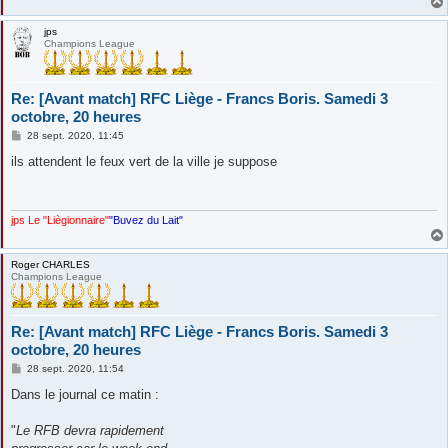
jps
Champions League
Re: [Avant match] RFC Liège - Francs Boris. Samedi 3
octobre, 20 heures
M
28 sept. 2020, 11:45
e
s
ils attendent le feux vert de la ville je suppose
s
a
g
e
jps Le "Liègionnaire"
"Buvez du Lait"
Roger CHARLES
Champions League
Re: [Avant match] RFC Liège - Francs Boris. Samedi 3
octobre, 20 heures
M
28 sept. 2020, 11:54
e
s
Dans le journal ce matin :
s
a
g
"
Le RFB devra rapidement
e