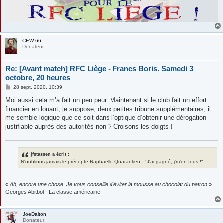
CEW 66
Donateur
Re: [Avant match] RFC Liège - Francs Boris. Samedi 3
octobre, 20 heures
M
28 sept. 2020, 10:39
e
s
Moi aussi cela m’a fait un peu peur. Maintenant si le club fait un effort
s
financier en louant, je suppose, deux petites tribune supplémentaires, il
a
g
me semble logique que ce soit dans l’optique d’obtenir une dérogation
e
justifiable auprès des autorités non ? Croisons les doigts !
jfstassen a écrit :
N'oublions jamais le précepte Raphaello-Quarantien : "J'ai gagné, j'm'en fous !"
«
Ah, encore une chose. Je vous conseille d'éviter la mousse au chocolat du patron
»
Georges Abitbol - La classe américaine
JoeDalton
Donateur