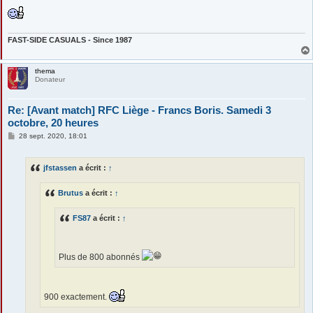
FAST-SIDE CASUALS - Since 1987
thema
Donateur
Re: [Avant match] RFC Liège - Francs Boris. Samedi 3
octobre, 20 heures
M
28 sept. 2020, 18:01
e
s
s
jfstassen
a écrit :
↑
a
g
e
Brutus
a écrit :
↑
FS87
a écrit :
↑
Plus de 800 abonnés
900 exactement.