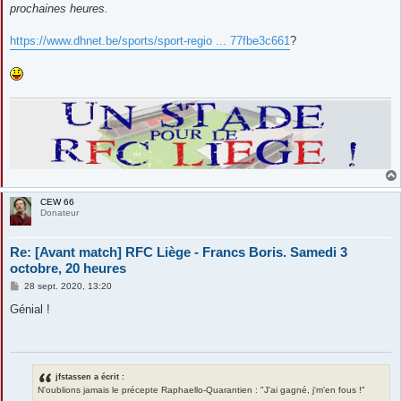
prochaines heures.
https://www.dhnet.be/sports/sport-regio ... 77fbe3c661
?
CEW 66
Donateur
Re: [Avant match] RFC Liège - Francs Boris. Samedi 3
octobre, 20 heures
M
28 sept. 2020, 13:20
e
s
Génial !
s
a
g
e
jfstassen a écrit :
N'oublions jamais le précepte Raphaello-Quarantien : "J'ai gagné, j'm'en fous !"