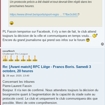
Un protocole précis a été établi et tout devrait être réglé dans les
prochaines heures.
https://www.dhnet.be/sports/sport-regio ... 77fbe3c661
?
PL Fassin temporise sur Facebook, il n'y a rien de fait, le club attend
toujours la décision de la ville et communiquera en temps voulu...
Encore du grand journalisme qui prend ses infos sur le forum
oscarflesch
Challenger Pro League
Re: [Avant match] RFC Liège - Francs Boris. Samedi 3
octobre, 20 heures
M
28 sept. 2020, 13:40
e
s
Concernant les tribunes
s
Pierre-Laurent Fassin
a
g
Bonjour. Il n'a rien de confirmé. Nous attendons toujours la décision du
e
bourgmestre quant à l'augmentation de la capacité du stade suite au
protocole covid. Le club et uniquement le club communiquera dès que
possible. Merci de votre compréhension.