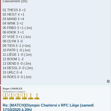
s
Classement (2m)
s
a
g
01 THESS 6 +2
e
02 HEIST 4 +1
03 MAND 3 +4
04 WINK 3 +2
05 FRBO 3 +1 (-1m)
06 KNOK 3 +1
07 VISÉ 3 +1 (-1m)
08 OLYM 3 -0
09 TIEN 3 -1 (+1m)
10 PATR 1 -0 (-1m)
11 LIÈGE 1 -0 (-1m)
12 BOOM 1 -2
13 DEND 0 -0 (-2m)
14 DESSL 0 -0 (-2m)
15 URLC 0 -4
16 ROES 0 -5 (-1m)
Roger CHARLES
Champions League
Re: [MATCH]Olympic Charleroi v RFC Liège (samedi
17/10/2020 à 20h)