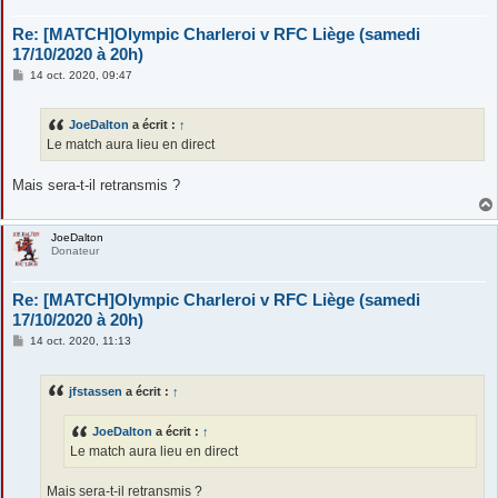
Re: [MATCH]Olympic Charleroi v RFC Liège (samedi
17/10/2020 à 20h)
M
14 oct. 2020, 09:47
e
s
s
JoeDalton
a écrit :
↑
a
g
Le match aura lieu en direct
e
Mais sera-t-il retransmis ?
JoeDalton
Donateur
Re: [MATCH]Olympic Charleroi v RFC Liège (samedi
17/10/2020 à 20h)
M
14 oct. 2020, 11:13
e
s
s
jfstassen
a écrit :
↑
a
g
e
JoeDalton
a écrit :
↑
Le match aura lieu en direct
Mais sera-t-il retransmis ?