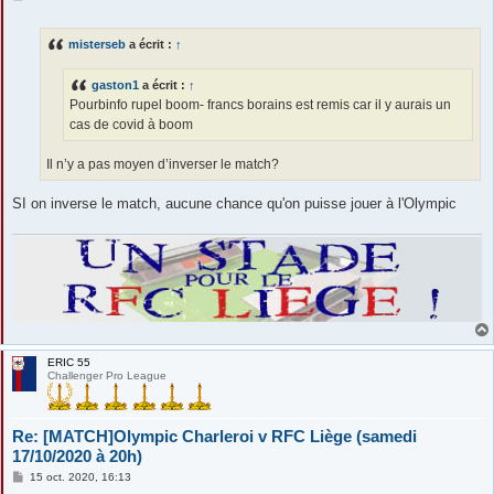
e
s
s
misterseb
a écrit :
↑
a
g
e
gaston1
a écrit :
↑
Pourbinfo rupel boom- francs borains est remis car il y aurais un
cas de covid à boom
Il n’y a pas moyen d’inverser le match?
SI on inverse le match, aucune chance qu'on puisse jouer à l'Olympic
ERIC 55
Challenger Pro League
Re: [MATCH]Olympic Charleroi v RFC Liège (samedi
17/10/2020 à 20h)
M
15 oct. 2020, 16:13
e