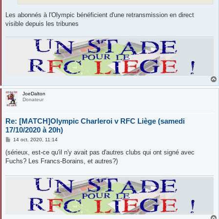
Les abonnés à l'Olympic bénéficient d'une retransmission en direct
visible depuis les tribunes
JoeDalton
Donateur
Re: [MATCH]Olympic Charleroi v RFC Liège (samedi
17/10/2020 à 20h)
M
14 oct. 2020, 11:14
e
s
(sérieux, est-ce qu'il n'y avait pas d'autres clubs qui ont signé avec
s
Fuchs? Les Francs-Borains, et autres?)
a
g
e