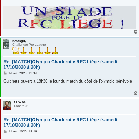
g
e
rfcltanguy
Challenger Pro League
Re: [MATCH]Olympic Charleroi v RFC Liège (samedi
17/10/2020 à 20h)
M
14 oct. 2020, 13:34
e
s
Guichets ouvert à 18h30 le jour du match du côté de l'olympic bénévole
s
a
g
e
CEW 66
Donateur
Re: [MATCH]Olympic Charleroi v RFC Liège (samedi
17/10/2020 à 20h)
M
14 oct. 2020, 18:46
e
s