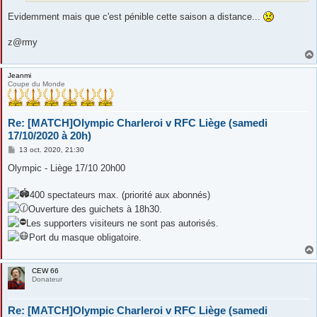
Evidemment mais que c'est pénible cette saison a distance...
z@rmy
Jeanmi
Coupe du Monde
Re: [MATCH]Olympic Charleroi v RFC Liège (samedi
17/10/2020 à 20h)
M
13 oct. 2020, 21:30
e
s
Olympic - Liège 17/10 20h00
s
a
g
400 spectateurs max. (priorité aux abonnés)
e
Ouverture des guichets à 18h30.
Les supporters visiteurs ne sont pas autorisés.
Port du masque obligatoire.
CEW 66
Donateur
Re: [MATCH]Olympic Charleroi v RFC Liège (samedi