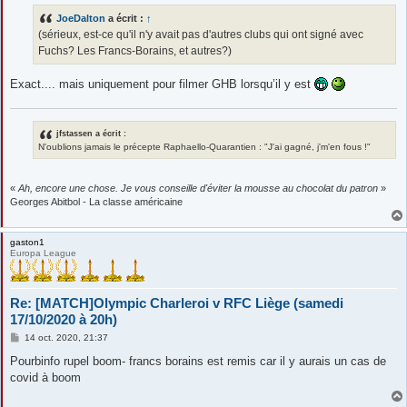
s
JoeDalton
a écrit :
↑
a
g
(sérieux, est-ce qu'il n'y avait pas d'autres clubs qui ont signé avec
e
Fuchs? Les Francs-Borains, et autres?)
Exact.... mais uniquement pour filmer GHB lorsqu’il y est
jfstassen a écrit :
N'oublions jamais le précepte Raphaello-Quarantien : "J'ai gagné, j'm'en fous !"
«
Ah, encore une chose. Je vous conseille d'éviter la mousse au chocolat du patron
»
Georges Abitbol - La classe américaine
gaston1
Europa League
Re: [MATCH]Olympic Charleroi v RFC Liège (samedi
17/10/2020 à 20h)
M
14 oct. 2020, 21:37
e
s
Pourbinfo rupel boom- francs borains est remis car il y aurais un cas de
s
covid à boom
a
g
e