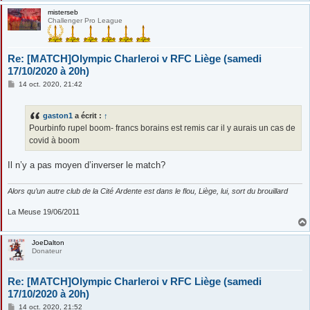
misterseb
Challenger Pro League
Re: [MATCH]Olympic Charleroi v RFC Liège (samedi
17/10/2020 à 20h)
M
14 oct. 2020, 21:42
e
s
s
gaston1
a écrit :
↑
a
g
Pourbinfo rupel boom- francs borains est remis car il y aurais un cas de
e
covid à boom
Il n’y a pas moyen d’inverser le match?
Alors qu’un autre club de la Cité Ardente est dans le flou, Liège, lui, sort du brouillard
La Meuse 19/06/2011
JoeDalton
Donateur
Re: [MATCH]Olympic Charleroi v RFC Liège (samedi
17/10/2020 à 20h)
M
14 oct. 2020, 21:52