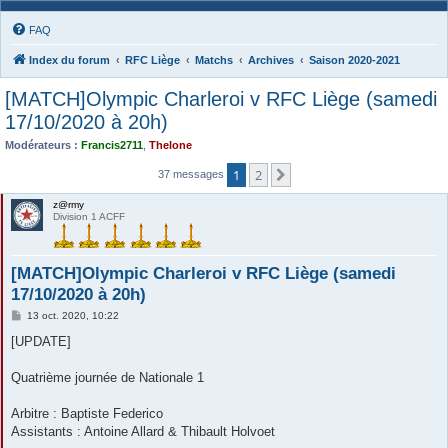
FAQ
Index du forum
RFC Liège
Matchs
Archives
Saison 2020-2021
[MATCH]Olympic Charleroi v RFC Liège (samedi
17/10/2020 à 20h)
Modérateurs :
Francis2711
,
Thelone
1
2
Suivante
37 messages
z@rmy
Division 1 ACFF
[MATCH]Olympic Charleroi v RFC Liège (samedi
17/10/2020 à 20h)
M
13 oct. 2020, 10:22
e
s
[UPDATE]
s
a
g
Quatrième journée de Nationale 1
e
Arbitre : Baptiste Federico
Assistants : Antoine Allard & Thibault Holvoet