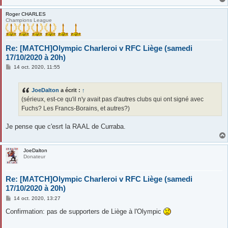
Roger CHARLES
Champions League
Re: [MATCH]Olympic Charleroi v RFC Liège (samedi
17/10/2020 à 20h)
M
14 oct. 2020, 11:55
e
s
s
JoeDalton
a écrit :
↑
a
g
(sérieux, est-ce qu'il n'y avait pas d'autres clubs qui ont signé avec
e
Fuchs? Les Francs-Borains, et autres?)
Je pense que c'esrt la RAAL de Curraba.
JoeDalton
Donateur
Re: [MATCH]Olympic Charleroi v RFC Liège (samedi
17/10/2020 à 20h)
M
14 oct. 2020, 13:27
e
s
Confirmation: pas de supporters de Liège à l'Olympic
s
a