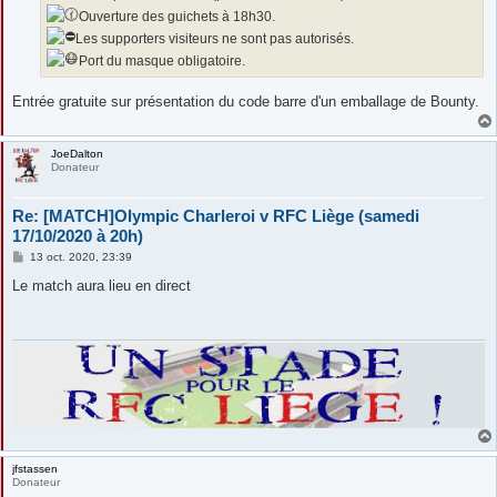
Ouverture des guichets à 18h30.
Les supporters visiteurs ne sont pas autorisés.
Port du masque obligatoire.
Entrée gratuite sur présentation du code barre d'un emballage de Bounty.
JoeDalton
Donateur
Re: [MATCH]Olympic Charleroi v RFC Liège (samedi
17/10/2020 à 20h)
M
13 oct. 2020, 23:39
e
s
Le match aura lieu en direct
s
a
g
e
jfstassen
Donateur