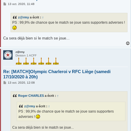
M
13 oct. 2020, 11:48
e
s
s
z@rmy
a écrit :
↑
a
g
PS : 99,9% de chance que le match se joue sans supporters adverses !
e
Ca sera déjà bien si le match se joue...
z@rmy
Division 1 ACFF
Re: [MATCH]Olympic Charleroi v RFC Liège (samedi
17/10/2020 à 20h)
M
13 oct. 2020, 12:08
e
s
s
Roger CHARLES
a écrit :
↑
a
g
e
z@rmy
a écrit :
↑
PS : 99,9% de chance que le match se joue sans supporters
adverses !
Ca sera déjà bien si le match se joue...