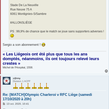
Stade De La Neuville
Rue Neuve 75 A
6061 Montignies-S/Sambre
#ALLONSLIÈGE
PS : 99,9% de chance que le match se joue sans supporters adverses !
Sergio a son abonnement !
« Les Liégeois ont été plus que tous les ans
domptés, néanmoins, ils ont toujours relevé leurs
crestes »
Michel de l’Hospital, 1558.
z@rmy
Division 1 ACFF
Re: [MATCH]Olympic Charleroi v RFC Liège (samedi
17/10/2020 à 20h)
M
13 oct. 2020, 10:41
e