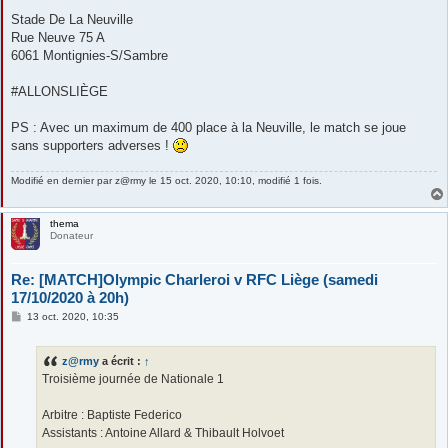
Stade De La Neuville
Rue Neuve 75 A
6061 Montignies-S/Sambre
#ALLONSLIÈGE
PS : Avec un maximum de 400 place à la Neuville, le match se joue
sans supporters adverses !
Modifié en dernier par
z@rmy
le 15 oct. 2020, 10:10, modifié 1 fois.
thema
Donateur
Re: [MATCH]Olympic Charleroi v RFC Liège (samedi
17/10/2020 à 20h)
M
13 oct. 2020, 10:35
e
s
s
z@rmy
a écrit :
↑
a
g
Troisième journée de Nationale 1
e
Arbitre : Baptiste Federico
Assistants : Antoine Allard & Thibault Holvoet