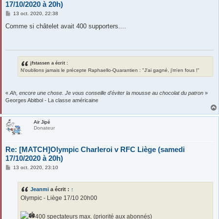
17/10/2020 à 20h)
M
13 oct. 2020, 22:38
e
s
Comme si châtelet avait 400 supporters....
s
a
g
e
jfstassen a écrit :
N'oublions jamais le précepte Raphaello-Quarantien : "J'ai gagné, j'm'en fous !"
«
Ah, encore une chose. Je vous conseille d'éviter la mousse au chocolat du patron
»
Georges Abitbol - La classe américaine
Air Jipé
Donateur
Re: [MATCH]Olympic Charleroi v RFC Liège (samedi
17/10/2020 à 20h)
M
13 oct. 2020, 23:10
e
s
s
Jeanmi
a écrit :
↑
a
g
Olympic - Liège 17/10 20h00
e
400 spectateurs max. (priorité aux abonnés)