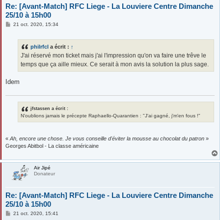
Re: [Avant-Match] RFC Liege - La Louviere Centre Dimanche
25/10 à 15h00
M
21 oct. 2020, 15:34
e
s
s
philrfcl
a écrit :
↑
a
g
J'ai réservé mon ticket mais j'ai l'impression qu'on va faire une trêve le
e
temps que ça aille mieux. Ce serait à mon avis la solution la plus sage.
Idem
jfstassen a écrit :
N'oublions jamais le précepte Raphaello-Quarantien : "J'ai gagné, j'm'en fous !"
«
Ah, encore une chose. Je vous conseille d'éviter la mousse au chocolat du patron
»
Georges Abitbol - La classe américaine
Air Jipé
Donateur
Re: [Avant-Match] RFC Liege - La Louviere Centre Dimanche
25/10 à 15h00
M
21 oct. 2020, 15:41
e