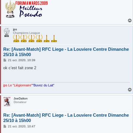
jps
Champions League
Re: [Avant-Match] RFC Liege - La Louviere Centre Dimanche
25/10 à 15h00
M
21 oct. 2020, 10:39
e
s
ok c’est fait zone 2
s
a
g
e
jps Le "Liègionnaire"
"Buvez du Lait"
JoeDalton
Donateur
Re: [Avant-Match] RFC Liege - La Louviere Centre Dimanche
25/10 à 15h00
M
21 oct. 2020, 10:47
e