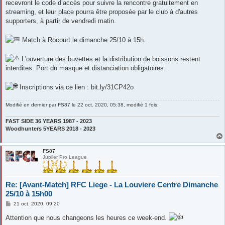
recevront le code d’accès pour suivre la rencontre gratuitement en
streaming, et leur place pourra être proposée par le club à d'autres
supporters, à partir de vendredi matin.
Match à Rocourt le dimanche 25/10 à 15h.
L'ouverture des buvettes et la distribution de boissons restent
interdites. Port du masque et distanciation obligatoires.
Inscriptions via ce lien : bit.ly/31CP42o
Modifié en dernier par
FS87
le 22 oct. 2020, 05:38, modifié 1 fois.
FAST SIDE 36 YEARS 1987 - 2023
Woodhunters 5YEARS 2018 - 2023
FS87
Jupiler Pro League
Re: [Avant-Match] RFC Liege - La Louviere Centre Dimanche
25/10 à 15h00
M
21 oct. 2020, 09:20
e
s
Attention que nous changeons les heures ce week-end.
s