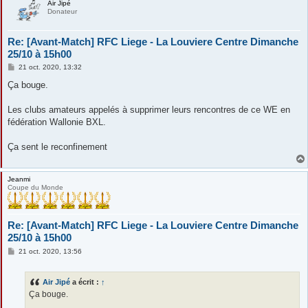
Air Jipé
Donateur
Re: [Avant-Match] RFC Liege - La Louviere Centre Dimanche
25/10 à 15h00
M
21 oct. 2020, 13:32
e
s
Ça bouge.
s
a
g
Les clubs amateurs appelés à supprimer leurs rencontres de ce WE en
e
fédération Wallonie BXL.
Ça sent le reconfinement
Jeanmi
Coupe du Monde
Re: [Avant-Match] RFC Liege - La Louviere Centre Dimanche
25/10 à 15h00
M
21 oct. 2020, 13:56
e
s
s
Air Jipé
a écrit :
↑
a
g
Ça bouge.
e