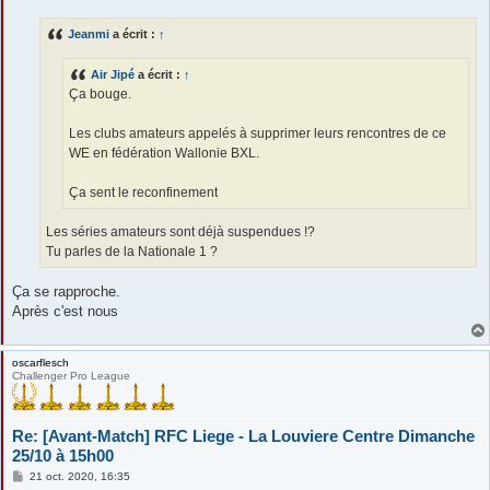
s
s
Jeanmi
a écrit :
↑
a
g
e
Air Jipé
a écrit :
↑
Ça bouge.
Les clubs amateurs appelés à supprimer leurs rencontres de ce
WE en fédération Wallonie BXL.
Ça sent le reconfinement
Les séries amateurs sont déjà suspendues !?
Tu parles de la Nationale 1 ?
Ça se rapproche.
Après c'est nous
oscarflesch
Challenger Pro League
Re: [Avant-Match] RFC Liege - La Louviere Centre Dimanche
25/10 à 15h00
M
21 oct. 2020, 16:35
e