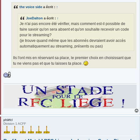
s
s
the voice side
a écrit :
↑
a
g
e
JoeDalton
a écrit :
↑
Je n'ai pas encore été vérifier, mais comment est-il possible de
faire savoir qu'on sera absent et qu'on souhaite recevoir un code
pour le streaming?
(je trouve quand même que les abonnés devraient avoir accès
automatiquement au streaming, présents ou pas)
Ils l'ont mis en réservant sa place, le premier choix en choisissant que
tu ne viens pas et que tu laisses ta place.
philrfcl
Division 1 ACFF