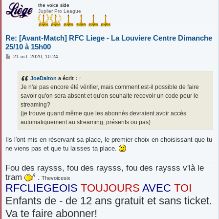
the voice side
Jupiler Pro League
Re: [Avant-Match] RFC Liege - La Louviere Centre Dimanche
25/10 à 15h00
M
21 oct. 2020, 10:24
e
s
s
JoeDalton
a écrit :
↑
a
g
Je n'ai pas encore été vérifier, mais comment est-il possible de faire
e
savoir qu'on sera absent et qu'on souhaite recevoir un code pour le
streaming?
(je trouve quand même que les abonnés devraient avoir accès
automatiquement au streaming, présents ou pas)
Ils l'ont mis en réservant sa place, le premier choix en choisissant que tu
ne viens pas et que tu laisses ta place.
Fou des raysss, fou des raysss, fou des raysss v'là le
tram
.
Thevoicesix
RFCLIEGEOIS
TOUJOURS
AVEC
TOI
Enfants de - de 12 ans gratuit et sans ticket.
Va te faire abonner!