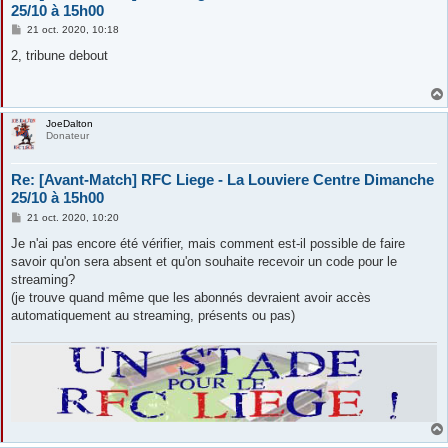
25/10 à 15h00
M
21 oct. 2020, 10:18
e
s
2, tribune debout
s
a
g
e
JoeDalton
Donateur
Re: [Avant-Match] RFC Liege - La Louviere Centre Dimanche
25/10 à 15h00
M
21 oct. 2020, 10:20
e
s
Je n'ai pas encore été vérifier, mais comment est-il possible de faire
s
savoir qu'on sera absent et qu'on souhaite recevoir un code pour le
a
g
streaming?
e
(je trouve quand même que les abonnés devraient avoir accès
automatiquement au streaming, présents ou pas)