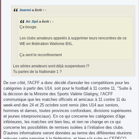
s
s
Jeanmi
a écrit :
↑
a
g
e
Air Jipé
a écrit :
↑
Ça bouge.
Les clubs amateurs appelés à supprimer leurs rencontres de ce
WE en fédération Wallonie BXL.
Ça sent le reconfinement
Les séries amateurs sont déjà suspendues !?
Tu parles de la Nationale 1 ?
De son côté, l'ACFF a donc décidé d'annuler les compétitions pour les
catégories à partir des U14, soit pour le football à 11 contre 11. "Suite à
la décision de la Ministre des Sports Valérie Glatigny, l’ACFF
communique que les matches officiels et amicaux à 11 contre 11 du
week-end des 24 et 25 octobre sont remis (des U14 aux seniors,
hommes et dames, toutes provinces confondues, divisions supérieures
et jeunes interprovinciaux). En ce qui concerne les catégories d’âge
inférieures, les matches ont bien lieu, et rien ne change en ce qui
concerne les possibilités de remises isolées à l’initiative des clubs.
D’autres informations seront données au terme des différentes réunions
prévues cette semaine à la fédération, et bien sûr suite au CEDECO