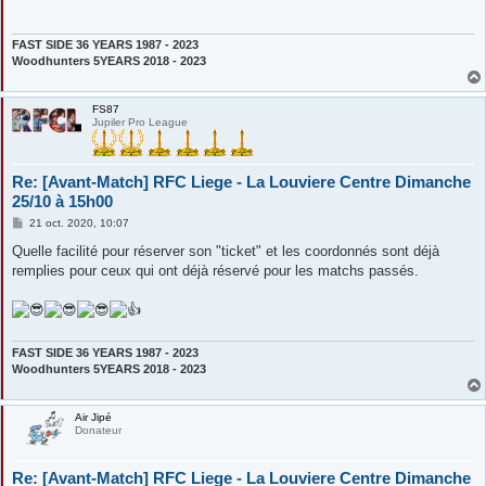
a
g
e
FAST SIDE 36 YEARS 1987 - 2023
Woodhunters 5YEARS 2018 - 2023
FS87
Jupiler Pro League
Re: [Avant-Match] RFC Liege - La Louviere Centre Dimanche
25/10 à 15h00
M
21 oct. 2020, 10:07
e
s
Quelle facilité pour réserver son "ticket" et les coordonnés sont déjà
s
remplies pour ceux qui ont déjà réservé pour les matchs passés.
a
g
e
FAST SIDE 36 YEARS 1987 - 2023
Woodhunters 5YEARS 2018 - 2023
Air Jipé
Donateur
Re: [Avant-Match] RFC Liege - La Louviere Centre Dimanche