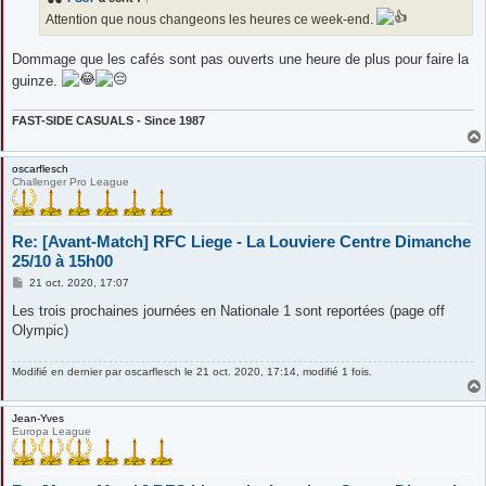
a
g
Attention que nous changeons les heures ce week-end.
e
Dommage que les cafés sont pas ouverts une heure de plus pour faire la
guinze.
FAST-SIDE CASUALS - Since 1987
oscarflesch
Challenger Pro League
Re: [Avant-Match] RFC Liege - La Louviere Centre Dimanche
25/10 à 15h00
M
21 oct. 2020, 17:07
e
s
Les trois prochaines journées en Nationale 1 sont reportées (page off
s
Olympic)
a
g
e
Modifié en dernier par
oscarflesch
le 21 oct. 2020, 17:14, modifié 1 fois.
Jean-Yves
Europa League