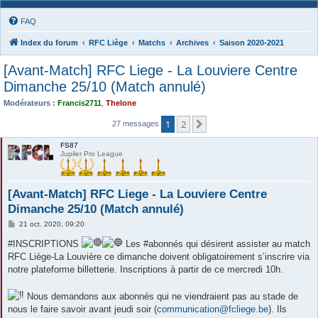
FAQ
Index du forum
RFC Liège
Matchs
Archives
Saison 2020-2021
[Avant-Match] RFC Liege - La Louviere Centre
Dimanche 25/10 (Match annulé)
Modérateurs :
Francis2711
,
Thelone
1
2
Suivante
27 messages
FS87
Jupiler Pro League
[Avant-Match] RFC Liege - La Louviere Centre
Dimanche 25/10 (Match annulé)
M
21 oct. 2020, 09:20
e
s
#INSCRIPTIONS
Les #abonnés qui désirent assister au match
s
RFC Liège-La Louvière ce dimanche doivent obligatoirement s’inscrire via
a
g
notre plateforme billetterie. Inscriptions à partir de ce mercredi 10h.
e
Nous demandons aux abonnés qui ne viendraient pas au stade de
nous le faire savoir avant jeudi soir (
communication@fcliege.be
). Ils