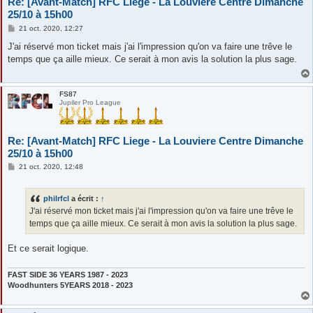
Re: [Avant-Match] RFC Liege - La Louviere Centre Dimanche
25/10 à 15h00
M
21 oct. 2020, 12:27
e
s
J'ai réservé mon ticket mais j'ai l'impression qu'on va faire une trêve le
s
temps que ça aille mieux. Ce serait à mon avis la solution la plus sage.
a
g
e
FS87
Jupiler Pro League
Re: [Avant-Match] RFC Liege - La Louviere Centre Dimanche
25/10 à 15h00
M
21 oct. 2020, 12:48
e
s
s
philrfcl
a écrit :
↑
a
g
J'ai réservé mon ticket mais j'ai l'impression qu'on va faire une trêve le
e
temps que ça aille mieux. Ce serait à mon avis la solution la plus sage.
Et ce serait logique.
FAST SIDE 36 YEARS 1987 - 2023
Woodhunters 5YEARS 2018 - 2023