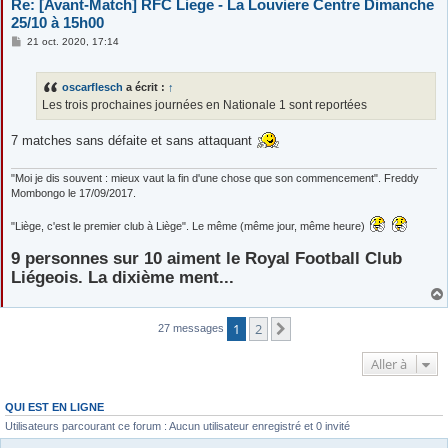
Re: [Avant-Match] RFC Liege - La Louviere Centre Dimanche
25/10 à 15h00
M
21 oct. 2020, 17:14
e
s
s
oscarflesch
a écrit :
↑
a
g
Les trois prochaines journées en Nationale 1 sont reportées
e
7 matches sans défaite et sans attaquant
"Moi je dis souvent : mieux vaut la fin d'une chose que son commencement". Freddy
Mombongo le 17/09/2017.
"Liège, c'est le premier club à Liège". Le même (même jour, même heure)
9 personnes sur 10 aiment le Royal Football Club
Liégeois. La dixième ment...
1
2
Suivante
27 messages
Aller à
QUI EST EN LIGNE
Utilisateurs parcourant ce forum : Aucun utilisateur enregistré et 0 invité