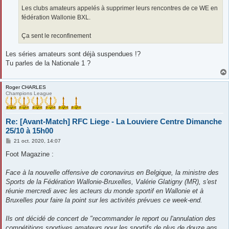
Les clubs amateurs appelés à supprimer leurs rencontres de ce WE en
fédération Wallonie BXL.
Ça sent le reconfinement
Les séries amateurs sont déjà suspendues !?
Tu parles de la Nationale 1 ?
Roger CHARLES
Champions League
Re: [Avant-Match] RFC Liege - La Louviere Centre Dimanche
25/10 à 15h00
M
21 oct. 2020, 14:07
e
s
Foot Magazine :
s
a
g
Face à la nouvelle offensive de coronavirus en Belgique, la ministre des
e
Sports de la Fédération Wallonie-Bruxelles, Valérie Glatigny (MR), s'est
réunie mercredi avec les acteurs du monde sportif en Wallonie et à
Bruxelles pour faire la point sur les activités prévues ce week-end.
Ils ont décidé de concert de "recommander le report ou l'annulation des
compétitions sportives amateurs pour les sportifs de plus de douze ans