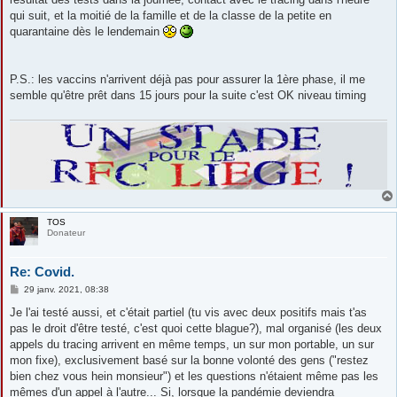
qui suit, et la moitié de la famille et de la classe de la petite en
quarantaine dès le lendemain
P.S.: les vaccins n'arrivent déjà pas pour assurer la 1ère phase, il me
semble qu'être prêt dans 15 jours pour la suite c'est OK niveau timing
TOS
Donateur
Re: Covid.
M
29 janv. 2021, 08:38
e
s
Je l'ai testé aussi, et c'était partiel (tu vis avec deux positifs mais t'as
s
pas le droit d'être testé, c'est quoi cette blague?), mal organisé (les deux
a
g
appels du tracing arrivent en même temps, un sur mon portable, un sur
e
mon fixe), exclusivement basé sur la bonne volonté des gens ("restez
bien chez vous hein monsieur") et les questions n'étaient même pas les
mêmes d'un appel à l'autre... Si, lorsque la pandémie deviendra