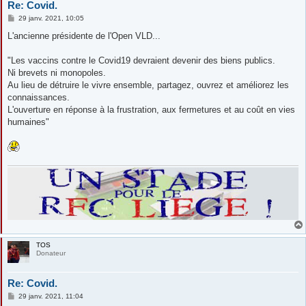
Re: Covid.
M
29 janv. 2021, 10:05
e
s
L'ancienne présidente de l'Open VLD...
s
a
g
"Les vaccins contre le Covid19 devraient devenir des biens publics.
e
Ni brevets ni monopoles.
Au lieu de détruire le vivre ensemble, partagez, ouvrez et améliorez les
connaissances.
L'ouverture en réponse à la frustration, aux fermetures et au coût en vies
humaines"
TOS
Donateur
Re: Covid.
M
29 janv. 2021, 11:04
e