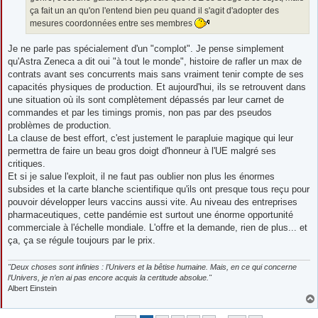
ça fait un an qu'on l'entend bien peu quand il s'agit d'adopter des
mesures coordonnées entre ses membres
Je ne parle pas spécialement d'un "complot". Je pense simplement
qu'Astra Zeneca a dit oui "à tout le monde", histoire de rafler un max de
contrats avant ses concurrents mais sans vraiment tenir compte de ses
capacités physiques de production. Et aujourd'hui, ils se retrouvent dans
une situation où ils sont complètement dépassés par leur carnet de
commandes et par les timings promis, non pas par des pseudos
problèmes de production.
La clause de best effort, c'est justement le parapluie magique qui leur
permettra de faire un beau gros doigt d'honneur à l'UE malgré ses
critiques.
Et si je salue l'exploit, il ne faut pas oublier non plus les énormes
subsides et la carte blanche scientifique qu'ils ont presque tous reçu pour
pouvoir développer leurs vaccins aussi vite. Au niveau des entreprises
pharmaceutiques, cette pandémie est surtout une énorme opportunité
commerciale à l'échelle mondiale. L'offre et la demande, rien de plus... et
ça, ça se régule toujours par le prix.
"Deux choses sont infinies : l’Univers et la bêtise humaine. Mais, en ce qui concerne
l’Univers, je n’en ai pas encore acquis la certitude absolue."
Albert Einstein