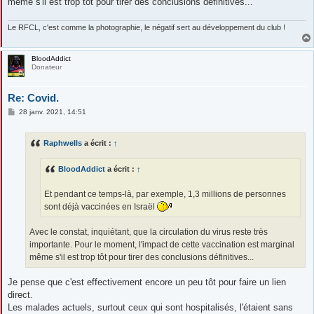
même s'il est trop tôt pour tirer des conclusions définitives...
Le RFCL, c'est comme la photographie, le négatif sert au développement du club !
BloodAddict
Donateur
Re: Covid.
M
28 janv. 2021, 14:51
e
s
s
Raphwells
a écrit :
↑
a
g
e
BloodAddict
a écrit :
↑
Et pendant ce temps-là, par exemple, 1,3 millions de personnes
sont déjà vaccinées en Israël
Avec le constat, inquiétant, que la circulation du virus reste très
importante. Pour le moment, l'impact de cette vaccination est marginal
même s'il est trop tôt pour tirer des conclusions définitives...
Je pense que c'est effectivement encore un peu tôt pour faire un lien
direct.
Les malades actuels, surtout ceux qui sont hospitalisés, l'étaient sans