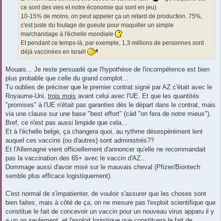
ce sont des vies et notre économie qui sont en jeu)
10-15% de moins, on peut appeler ça un retard de production. 75%,
c'est juste du foutage de gueule pour maquiller un simple
marchandage à l'échelle mondiale
Et pendant ce temps-là, par exemple, 1,3 millions de personnes sont
déjà vaccinées en Israël
Mouais... Je reste persuadé que l'hypothèse de l'incompétence est bien
plus probable que celle du grand complot...
Tu oublies de préciser que le premier contrat signé par AZ c'était avec le
Royaume-Uni,
trois mois
avant celui avec l'UE. Et que les quantités
"promises" à l'UE n'était pas garanties dès le départ dans le contrat, mais
via une clause sur une base "best effort" (càd "on fera de notre mieux").
Bref, ce n'est pas aussi limpide que cela...
Et à l'échelle belge, ça changera quoi, au rythme désespérément lent
auquel ces vaccins (ou d'autres) sont administrés??
Et l'Allemagne vient officiellement d'annoncer qu'elle ne recommandait
pas la vaccination des 65+ avec le vaccin d'AZ...
Dommage aussi d'avoir misé sur le mauvais cheval (Pfizer/Biontech
semble plus efficace logistiquement).
C'est normal de s'impatienter, de vouloir s'assurer que les choses sont
bien faites, mais à côté de ça, on ne mesure pas l'exploit scientifique que
constitue le fait de concevoir un vaccin pour un nouveau virus apparu il y
a un an seulement, et l'exploit logistique que constituera le fait de