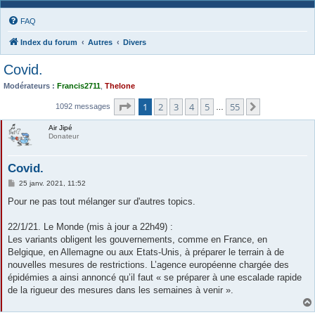
FAQ
Index du forum
Autres
Divers
Covid.
Modérateurs :
Francis2711
,
Thelone
Page
1
sur
55
1
2
3
4
5
55
Suivante
1092 messages
…
Air Jipé
Donateur
Covid.
M
25 janv. 2021, 11:52
e
s
Pour ne pas tout mélanger sur d'autres topics.
s
a
g
22/1/21. Le Monde (mis à jour a 22h49) :
e
Les variants obligent les gouvernements, comme en France, en
Belgique, en Allemagne ou aux Etats-Unis, à préparer le terrain à de
nouvelles mesures de restrictions. L’agence européenne chargée des
épidémies a ainsi annoncé qu’il faut « se préparer à une escalade rapide
de la rigueur des mesures dans les semaines à venir ».