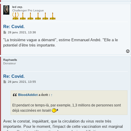
e
led zep.
Challenger Pro League
Re: Covid.
M
28 janv. 2021, 13:36
e
s
"La troisième vague a démarré", estime Emmanuel André. "Elle a le
s
potentiel d’être très importante.
a
g
e
Raphwells
Donateur
Re: Covid.
M
28 janv. 2021, 13:55
e
s
s
BloodAddict
a écrit :
↑
a
g
e
Et pendant ce temps-là, par exemple, 1,3 millions de personnes sont
déjà vaccinées en Israël
Avec le constat, inquiétant, que la circulation du virus reste très
importante. Pour le moment, l'impact de cette vaccination est marginal