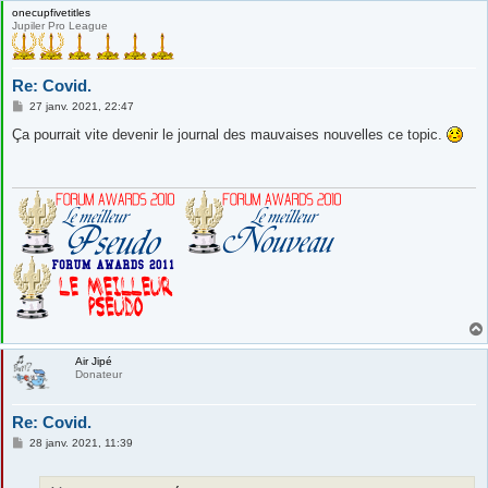
onecupfivetitles
Jupiler Pro League
Re: Covid.
M
27 janv. 2021, 22:47
e
s
Ça pourrait vite devenir le journal des mauvaises nouvelles ce topic.
s
a
g
e
Air Jipé
Donateur
Re: Covid.
M
28 janv. 2021, 11:39
e
s
s