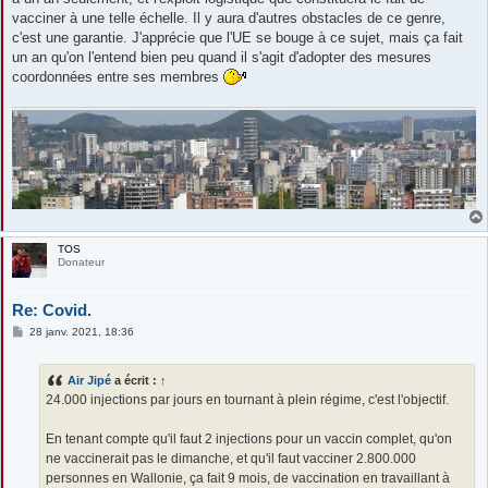
vacciner à une telle échelle. Il y aura d'autres obstacles de ce genre,
c'est une garantie. J'apprécie que l'UE se bouge à ce sujet, mais ça fait
un an qu'on l'entend bien peu quand il s'agit d'adopter des mesures
coordonnées entre ses membres
TOS
Donateur
Re: Covid.
M
28 janv. 2021, 18:36
e
s
s
Air Jipé
a écrit :
↑
a
g
24.000 injections par jours en tournant à plein régime, c'est l'objectif.
e
En tenant compte qu'il faut 2 injections pour un vaccin complet, qu'on
ne vaccinerait pas le dimanche, et qu'il faut vacciner 2.800.000
personnes en Wallonie, ça fait 9 mois, de vaccination en travaillant à