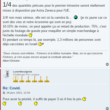
1/4
des quantités prévues pour le premier trimestre seront réellement
mises à disposition par Astra Zeneca pour l'UE.
1/4! non mais sérieux, elle est où la caméra là...
(je ris jaune car ce
sont des vies et notre économie qui sont en jeu)
10-15% de moins, on peut appeler ça un retard de production. 75%, c'est
juste du foutage de gueule pour maquiller un simple marchandage à
l'échelle mondiale
Et pendant ce temps-là, par exemple, 1,3 millions de personnes sont
déjà vaccinées en Israël
"Deux choses sont infinies : l’Univers et la bêtise humaine. Mais, en ce qui concerne
l’Univers, je n’en ai pas encore acquis la certitude absolue."
Albert Einstein
Luxembourgeois
Challenger Pro League
Re: Covid.
M
28 janv. 2021, 12:53
e
s
Pour avoir la priorité, il suffit de payer 3 où 4 fois le prix
s
a
g