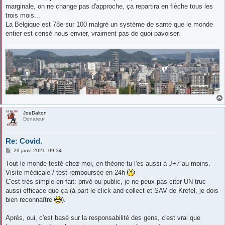
marginale, on ne change pas d'approche, ça repartira en flèche tous les
trois mois...
La Belgique est 78e sur 100 malgré un système de santé que le monde
entier est censé nous envier, vraiment pas de quoi pavoiser.
JoeDalton
Donateur
Re: Covid.
M
29 janv. 2021, 09:34
e
s
Tout le monde testé chez moi, en théorie tu l'es aussi à J+7 au moins.
s
Visite médicale / test remboursée en 24h
a
g
C'est très simple en fait: privé ou public, je ne peux pas citer UN truc
e
aussi efficace que ça (à part le click and collect et SAV de Krefel, je dois
bien reconnaître
).
Après, oui, c'est basé sur la responsabilité des gens, c'est vrai que