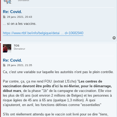
Donateur
Re: Covid.
M
28 janv. 2021, 20:43
e
s
... si on a les vaccins.
s
a
g
https://www.rtbf.be/info/belgique/detai ... d=10682940
e
TOS
Donateur
Re: Covid.
M
28 janv. 2021, 21:35
e
s
Ca, c'est une variable sur laquelle les autorités n'ont pas le plein contrôle.
s
a
g
Par contre, ça, ça me rend FOU: (extrait L'Echo) "
Les centres de
e
vaccination devront être prêts d'ici la mi-février, pour le démarrage,
début mars
, de la phase "1b" de la campagne de vaccination. Elle vise
les plus de 65 ans (soit environ 2 millions de Belges) et les personnes à
risque âgées de 45 ans à 65 ans (quelque 1,3 million). À quoi
s'ajouteront, en avril, les fonctions définies comme "essentielles"
S'ils ont réellement attendu que le vaccin soit livré pour se dire "tiens,