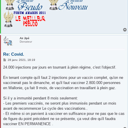
Air Jipé
Donateur
Re: Covid.
M
28 janv. 2021, 18:19
e
s
24.000 injections par jours en tournant à plein régime, c'est l'objectif.
s
a
g
En tenant compte qu'il faut 2 injections pour un vaccin complet, qu'on ne
e
vaccinerait pas le dimanche, et qu'il faut vacciner 2.800.000 personnes
en Wallonie, ça fait 9 mois, de vaccination en travaillant à plein gaz.
Si il y a immunité pendant 8 mois seulement:
- Les premiers vaccinés, ne seront plus immunisés pendant un mois
avant de recommencer Le cycle des vaccinations..
- Et même si on parvient à vacciner en suffisance pour ne pas que le cas
de figure du point précédent ne se présente, ça veut dire qu'il faudra
vacciner EN PERMANENCE .