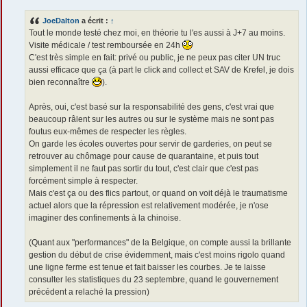
s
s
JoeDalton
a écrit :
↑
a
g
Tout le monde testé chez moi, en théorie tu l'es aussi à J+7 au moins.
e
Visite médicale / test remboursée en 24h
C'est très simple en fait: privé ou public, je ne peux pas citer UN truc
aussi efficace que ça (à part le click and collect et SAV de Krefel, je dois
bien reconnaître
).
Après, oui, c'est basé sur la responsabilité des gens, c'est vrai que
beaucoup râlent sur les autres ou sur le système mais ne sont pas
foutus eux-mêmes de respecter les règles.
On garde les écoles ouvertes pour servir de garderies, on peut se
retrouver au chômage pour cause de quarantaine, et puis tout
simplement il ne faut pas sortir du tout, c'est clair que c'est pas
forcément simple à respecter.
Mais c'est ça ou des flics partout, or quand on voit déjà le traumatisme
actuel alors que la répression est relativement modérée, je n'ose
imaginer des confinements à la chinoise.
(Quant aux "performances" de la Belgique, on compte aussi la brillante
gestion du début de crise évidemment, mais c'est moins rigolo quand
une ligne ferme est tenue et fait baisser les courbes. Je te laisse
consulter les statistiques du 23 septembre, quand le gouvernement
précédent a relaché la pression)