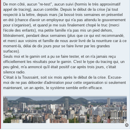
De mon côté, aucun "re-test", aucun suivi (hormis le très approximatif
appel de tracing), aucun contrôle. Depuis le début de la crise j'ai tout
respecté à la lettre, depuis mars j'ai bossé trois semaines en présentiel
en été (chance d'avoir un employeur qui n'a pas attendu le gouvernement
pour s'organiser), et quand je me suis finalement chopé le truc (merci
l'école des enfants), ma petite famille n'a pas mis un pied dehors,
littéralement, pendant deux semaines (plus que ce qui est recommandé,
et merci aux voisins et famille de nous avoir livré de la nourriture car à ce
moment-là, délai de dix jours pour se faire livrer par les grandes
surfaces).
Seuls moi et le gamin ont a pu se faire tester, et on n'a jamais reçu
officiellement les résultats pour le gamin. C'est le type du tracing qui, un
peu gêné, m'a annoncé qu'il était positif car après trois jours, c'était
silence radio.
C'était à la Toussaint, soit six mois après le début de la crise. Excuse-
moi de ne pas déborder d'admiration pour cette organisation si seulement
maintenant, un an après, le système semble enfin efficace.