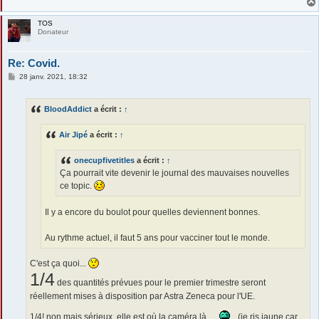
TOS
Donateur
Re: Covid.
M
28 janv. 2021, 18:32
e
s
s
BloodAddict
a écrit :
↑
a
g
e
Air Jipé
a écrit :
↑
onecupfivetitles
a écrit :
↑
Ça pourrait vite devenir le journal des mauvaises nouvelles
ce topic.
Il y a encore du boulot pour quelles deviennent bonnes.
Au rythme actuel, il faut 5 ans pour vacciner tout le monde.
C'est ça quoi...
1/4
des quantités prévues pour le premier trimestre seront
réellement mises à disposition par Astra Zeneca pour l'UE.
1/4! non mais sérieux, elle est où la caméra là...
(je ris jaune car