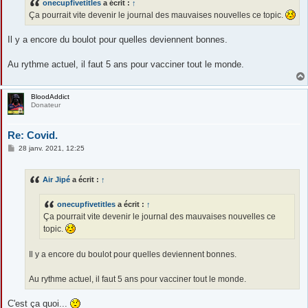
onecupfivetitles
a écrit :
↑
a
g
Ça pourrait vite devenir le journal des mauvaises nouvelles ce topic.
e
Il y a encore du boulot pour quelles deviennent bonnes.
Au rythme actuel, il faut 5 ans pour vacciner tout le monde.
BloodAddict
Donateur
Re: Covid.
M
28 janv. 2021, 12:25
e
s
s
Air Jipé
a écrit :
↑
a
g
e
onecupfivetitles
a écrit :
↑
Ça pourrait vite devenir le journal des mauvaises nouvelles ce
topic.
Il y a encore du boulot pour quelles deviennent bonnes.
Au rythme actuel, il faut 5 ans pour vacciner tout le monde.
C'est ça quoi...