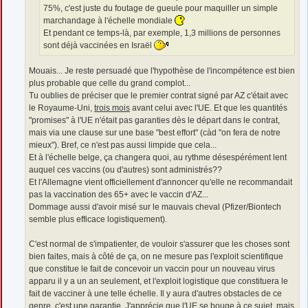
75%, c'est juste du foutage de gueule pour maquiller un simple
marchandage à l'échelle mondiale
Et pendant ce temps-là, par exemple, 1,3 millions de personnes
sont déjà vaccinées en Israël
Mouais... Je reste persuadé que l'hypothèse de l'incompétence est bien
plus probable que celle du grand complot...
Tu oublies de préciser que le premier contrat signé par AZ c'était avec
le Royaume-Uni,
trois mois
avant celui avec l'UE. Et que les quantités
"promises" à l'UE n'était pas garanties dès le départ dans le contrat,
mais via une clause sur une base "best effort" (càd "on fera de notre
mieux"). Bref, ce n'est pas aussi limpide que cela...
Et à l'échelle belge, ça changera quoi, au rythme désespérément lent
auquel ces vaccins (ou d'autres) sont administrés??
Et l'Allemagne vient officiellement d'annoncer qu'elle ne recommandait
pas la vaccination des 65+ avec le vaccin d'AZ...
Dommage aussi d'avoir misé sur le mauvais cheval (Pfizer/Biontech
semble plus efficace logistiquement).
C'est normal de s'impatienter, de vouloir s'assurer que les choses sont
bien faites, mais à côté de ça, on ne mesure pas l'exploit scientifique
que constitue le fait de concevoir un vaccin pour un nouveau virus
apparu il y a un an seulement, et l'exploit logistique que constituera le
fait de vacciner à une telle échelle. Il y aura d'autres obstacles de ce
genre, c'est une garantie. J'apprécie que l'UE se bouge à ce sujet, mais