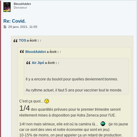
BloodAddict
Donateur
Re: Covid.
M
29 janv. 2021, 11:05
e
s
s
TOS
a écrit :
↑
a
g
e
BloodAddict
a écrit :
↑
Air Jipé
a écrit :
↑
Il y a encore du boulot pour quelles deviennent bonnes.
Au rythme actuel, il faut 5 ans pour vacciner tout le monde.
C'est ça quoi...
1/4
des quantités prévues pour le premier trimestre seront
réellement mises à disposition par Astra Zeneca pour l'UE.
1/4! non mais sérieux, elle est où la caméra là...
(je ris jaune
car ce sont des vies et notre économie qui sont en jeu)
10-15% de moins, on peut appeler ça un retard de production.