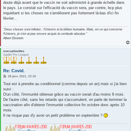
doute déjà avant que le vaccin ne soit administré à grande échelle dans
le pays. Le constat sur l'efficacité du vaccin sera, par contre, bcp plus
inquiétant si les choses ne s'améliorent pas fortement là-bas d'ici fin
février...
"Deux choses sont infinies : l’Univers et la bêtise humaine. Mais, en ce qui concerne
l’Univers, je n’en ai pas encore acquis la certitude absolue."
Albert Einstein
onecupfivetitles
Jupiler Pro League
Re: Covid.
M
28 janv. 2021, 15:16
e
s
Tout est à prendre au conditionnel (comme depuis un an) mais si j'ai bien
s
suivi :
a
g
D'un côté, l'immunité obtenue grâce au vaccin serait d'au moins 8 mois.
e
De l'autre côté, sans les retards qui s'accumulent, on parle de terminer la
vaccination afin d'obtenir l'immunité collective fin octobre donc après 10
mois.
Il ne risque pas d'y avoir un petit problème en septembre ?