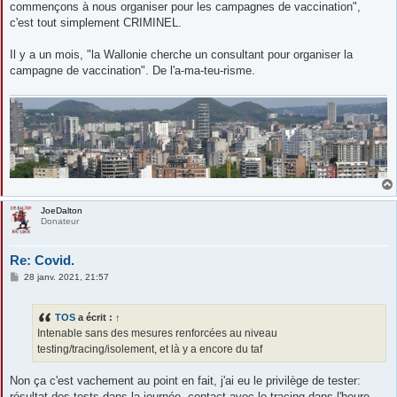
commençons à nous organiser pour les campagnes de vaccination",
c'est tout simplement CRIMINEL.
Il y a un mois, "la Wallonie cherche un consultant pour organiser la
campagne de vaccination". De l'a-ma-teu-risme.
JoeDalton
Donateur
Re: Covid.
M
28 janv. 2021, 21:57
e
s
s
TOS
a écrit :
↑
a
g
Intenable sans des mesures renforcées au niveau
e
testing/tracing/isolement, et là y a encore du taf
Non ça c'est vachement au point en fait, j'ai eu le privilège de tester:
résultat des tests dans la journée, contact avec le tracing dans l'heure