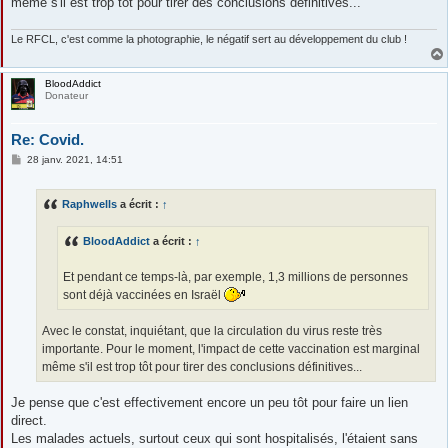
même s'il est trop tôt pour tirer des conclusions définitives...
Le RFCL, c'est comme la photographie, le négatif sert au développement du club !
BloodAddict
Donateur
Re: Covid.
M
28 janv. 2021, 14:51
e
s
s
Raphwells
a écrit :
↑
a
g
e
BloodAddict
a écrit :
↑
Et pendant ce temps-là, par exemple, 1,3 millions de personnes
sont déjà vaccinées en Israël
Avec le constat, inquiétant, que la circulation du virus reste très
importante. Pour le moment, l'impact de cette vaccination est marginal
même s'il est trop tôt pour tirer des conclusions définitives...
Je pense que c'est effectivement encore un peu tôt pour faire un lien
direct.
Les malades actuels, surtout ceux qui sont hospitalisés, l'étaient sans