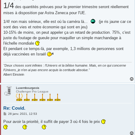
1/4
des quantités prévues pour le premier trimestre seront réellement
mises à disposition par Astra Zeneca pour l'UE.
1/4! non mais sérieux, elle est où la caméra là...
(je ris jaune car ce
sont des vies et notre économie qui sont en jeu)
10-15% de moins, on peut appeler ça un retard de production. 75%, c'est
juste du foutage de gueule pour maquiller un simple marchandage à
l'échelle mondiale
Et pendant ce temps-là, par exemple, 1,3 millions de personnes sont
déjà vaccinées en Israël
"Deux choses sont infinies : l’Univers et la bêtise humaine. Mais, en ce qui concerne
l’Univers, je n’en ai pas encore acquis la certitude absolue."
Albert Einstein
Luxembourgeois
Challenger Pro League
Re: Covid.
M
28 janv. 2021, 12:53
e
s
Pour avoir la priorité, il suffit de payer 3 où 4 fois le prix
s
a
g