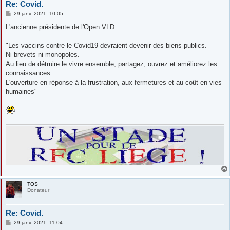
Re: Covid.
M
29 janv. 2021, 10:05
e
s
L'ancienne présidente de l'Open VLD...
s
a
g
"Les vaccins contre le Covid19 devraient devenir des biens publics.
e
Ni brevets ni monopoles.
Au lieu de détruire le vivre ensemble, partagez, ouvrez et améliorez les
connaissances.
L'ouverture en réponse à la frustration, aux fermetures et au coût en vies
humaines"
TOS
Donateur
Re: Covid.
M
29 janv. 2021, 11:04
e