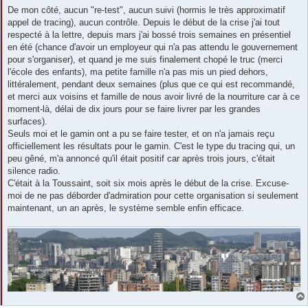
De mon côté, aucun "re-test", aucun suivi (hormis le très approximatif
appel de tracing), aucun contrôle. Depuis le début de la crise j'ai tout
respecté à la lettre, depuis mars j'ai bossé trois semaines en présentiel
en été (chance d'avoir un employeur qui n'a pas attendu le gouvernement
pour s'organiser), et quand je me suis finalement chopé le truc (merci
l'école des enfants), ma petite famille n'a pas mis un pied dehors,
littéralement, pendant deux semaines (plus que ce qui est recommandé,
et merci aux voisins et famille de nous avoir livré de la nourriture car à ce
moment-là, délai de dix jours pour se faire livrer par les grandes
surfaces).
Seuls moi et le gamin ont a pu se faire tester, et on n'a jamais reçu
officiellement les résultats pour le gamin. C'est le type du tracing qui, un
peu gêné, m'a annoncé qu'il était positif car après trois jours, c'était
silence radio.
C'était à la Toussaint, soit six mois après le début de la crise. Excuse-
moi de ne pas déborder d'admiration pour cette organisation si seulement
maintenant, un an après, le système semble enfin efficace.