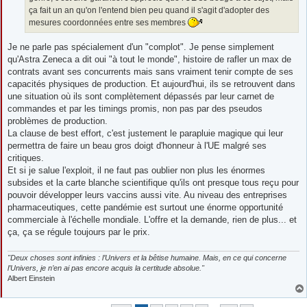
ça fait un an qu'on l'entend bien peu quand il s'agit d'adopter des
mesures coordonnées entre ses membres
Je ne parle pas spécialement d'un "complot". Je pense simplement
qu'Astra Zeneca a dit oui "à tout le monde", histoire de rafler un max de
contrats avant ses concurrents mais sans vraiment tenir compte de ses
capacités physiques de production. Et aujourd'hui, ils se retrouvent dans
une situation où ils sont complètement dépassés par leur carnet de
commandes et par les timings promis, non pas par des pseudos
problèmes de production.
La clause de best effort, c'est justement le parapluie magique qui leur
permettra de faire un beau gros doigt d'honneur à l'UE malgré ses
critiques.
Et si je salue l'exploit, il ne faut pas oublier non plus les énormes
subsides et la carte blanche scientifique qu'ils ont presque tous reçu pour
pouvoir développer leurs vaccins aussi vite. Au niveau des entreprises
pharmaceutiques, cette pandémie est surtout une énorme opportunité
commerciale à l'échelle mondiale. L'offre et la demande, rien de plus... et
ça, ça se régule toujours par le prix.
"Deux choses sont infinies : l’Univers et la bêtise humaine. Mais, en ce qui concerne
l’Univers, je n’en ai pas encore acquis la certitude absolue."
Albert Einstein