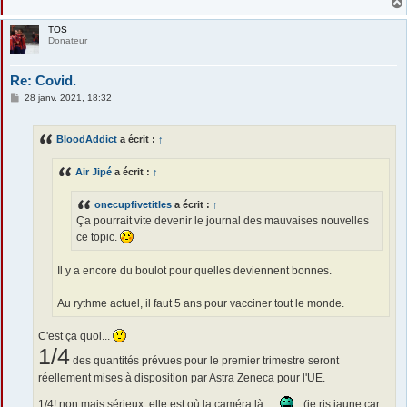
TOS
Donateur
Re: Covid.
M
28 janv. 2021, 18:32
e
s
s
BloodAddict
a écrit :
↑
a
g
e
Air Jipé
a écrit :
↑
onecupfivetitles
a écrit :
↑
Ça pourrait vite devenir le journal des mauvaises nouvelles
ce topic.
Il y a encore du boulot pour quelles deviennent bonnes.
Au rythme actuel, il faut 5 ans pour vacciner tout le monde.
C'est ça quoi...
1/4
des quantités prévues pour le premier trimestre seront
réellement mises à disposition par Astra Zeneca pour l'UE.
1/4! non mais sérieux, elle est où la caméra là...
(je ris jaune car