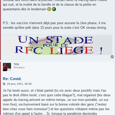
qui suit, et la moitié de la famille et de la classe de la petite en
quarantaine dès le lendemain
P.S.: les vaccins n'arrivent déjà pas pour assurer la 1ère phase, il me
semble qu'être prêt dans 15 jours pour la suite c'est OK niveau timing
TOS
Donateur
Re: Covid.
M
29 janv. 2021, 08:38
e
s
Je l'ai testé aussi, et c'était partiel (tu vis avec deux positifs mais t'as
s
pas le droit d'être testé, c'est quoi cette blague?), mal organisé (les deux
a
g
appels du tracing arrivent en même temps, un sur mon portable, un sur
e
mon fixe), exclusivement basé sur la bonne volonté des gens ("restez
bien chez vous hein monsieur") et les questions n'étaient même pas les
mêmes d'un appel à l'autre... Si, lorsque la pandémie deviendra