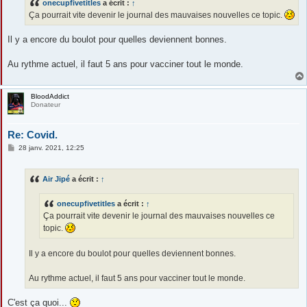
onecupfivetitles
a écrit :
↑
a
g
Ça pourrait vite devenir le journal des mauvaises nouvelles ce topic.
e
Il y a encore du boulot pour quelles deviennent bonnes.
Au rythme actuel, il faut 5 ans pour vacciner tout le monde.
BloodAddict
Donateur
Re: Covid.
M
28 janv. 2021, 12:25
e
s
s
Air Jipé
a écrit :
↑
a
g
e
onecupfivetitles
a écrit :
↑
Ça pourrait vite devenir le journal des mauvaises nouvelles ce
topic.
Il y a encore du boulot pour quelles deviennent bonnes.
Au rythme actuel, il faut 5 ans pour vacciner tout le monde.
C'est ça quoi...