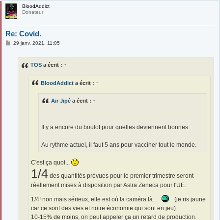
BloodAddict
Donateur
Re: Covid.
M
29 janv. 2021, 11:05
e
s
s
TOS
a écrit :
↑
a
g
e
BloodAddict
a écrit :
↑
Air Jipé
a écrit :
↑
Il y a encore du boulot pour quelles deviennent bonnes.
Au rythme actuel, il faut 5 ans pour vacciner tout le monde.
C'est ça quoi...
1/4
des quantités prévues pour le premier trimestre seront
réellement mises à disposition par Astra Zeneca pour l'UE.
1/4! non mais sérieux, elle est où la caméra là...
(je ris jaune
car ce sont des vies et notre économie qui sont en jeu)
10-15% de moins, on peut appeler ça un retard de production.