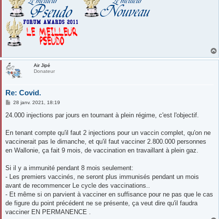
Air Jipé
Donateur
Re: Covid.
M
28 janv. 2021, 18:19
e
s
24.000 injections par jours en tournant à plein régime, c'est l'objectif.
s
a
g
En tenant compte qu'il faut 2 injections pour un vaccin complet, qu'on ne
e
vaccinerait pas le dimanche, et qu'il faut vacciner 2.800.000 personnes
en Wallonie, ça fait 9 mois, de vaccination en travaillant à plein gaz.
Si il y a immunité pendant 8 mois seulement:
- Les premiers vaccinés, ne seront plus immunisés pendant un mois
avant de recommencer Le cycle des vaccinations..
- Et même si on parvient à vacciner en suffisance pour ne pas que le cas
de figure du point précédent ne se présente, ça veut dire qu'il faudra
vacciner EN PERMANENCE .