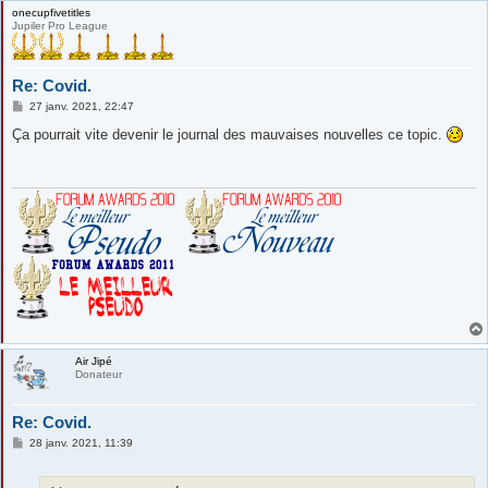
onecupfivetitles
Jupiler Pro League
Re: Covid.
M
27 janv. 2021, 22:47
e
s
Ça pourrait vite devenir le journal des mauvaises nouvelles ce topic.
s
a
g
e
Air Jipé
Donateur
Re: Covid.
M
28 janv. 2021, 11:39
e
s
s