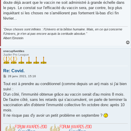
doute déjà avant que le vaccin ne soit administré à grande échelle dans
le pays. Le constat sur l'efficacité du vaccin sera, par contre, bcp plus
inquiétant si les choses ne s'améliorent pas fortement là-bas d'ici fin
février...
"Deux choses sont infinies : l’Univers et la bêtise humaine. Mais, en ce qui concerne
l’Univers, je n’en ai pas encore acquis la certitude absolue."
Albert Einstein
onecupfivetitles
Jupiler Pro League
Re: Covid.
M
28 janv. 2021, 15:16
e
s
Tout est à prendre au conditionnel (comme depuis un an) mais si j'ai bien
s
suivi :
a
g
D'un côté, l'immunité obtenue grâce au vaccin serait d'au moins 8 mois.
e
De l'autre côté, sans les retards qui s'accumulent, on parle de terminer la
vaccination afin d'obtenir l'immunité collective fin octobre donc après 10
mois.
Il ne risque pas d'y avoir un petit problème en septembre ?