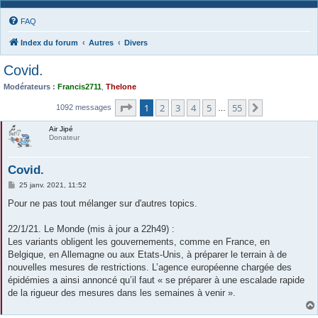
FAQ
Index du forum
Autres
Divers
Covid.
Modérateurs :
Francis2711
,
Thelone
Page
1
sur
55
1
2
3
4
5
55
Suivante
1092 messages
…
Air Jipé
Donateur
Covid.
M
25 janv. 2021, 11:52
e
s
Pour ne pas tout mélanger sur d'autres topics.
s
a
g
22/1/21. Le Monde (mis à jour a 22h49) :
e
Les variants obligent les gouvernements, comme en France, en
Belgique, en Allemagne ou aux Etats-Unis, à préparer le terrain à de
nouvelles mesures de restrictions. L’agence européenne chargée des
épidémies a ainsi annoncé qu’il faut « se préparer à une escalade rapide
de la rigueur des mesures dans les semaines à venir ».