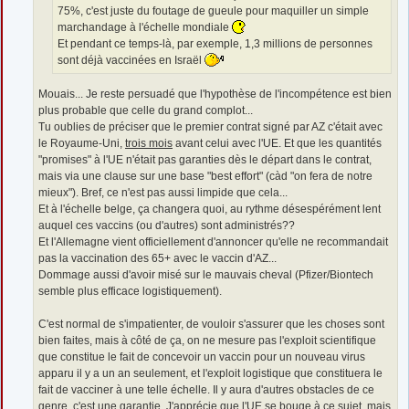
75%, c'est juste du foutage de gueule pour maquiller un simple
marchandage à l'échelle mondiale
Et pendant ce temps-là, par exemple, 1,3 millions de personnes
sont déjà vaccinées en Israël
Mouais... Je reste persuadé que l'hypothèse de l'incompétence est bien
plus probable que celle du grand complot...
Tu oublies de préciser que le premier contrat signé par AZ c'était avec
le Royaume-Uni,
trois mois
avant celui avec l'UE. Et que les quantités
"promises" à l'UE n'était pas garanties dès le départ dans le contrat,
mais via une clause sur une base "best effort" (càd "on fera de notre
mieux"). Bref, ce n'est pas aussi limpide que cela...
Et à l'échelle belge, ça changera quoi, au rythme désespérément lent
auquel ces vaccins (ou d'autres) sont administrés??
Et l'Allemagne vient officiellement d'annoncer qu'elle ne recommandait
pas la vaccination des 65+ avec le vaccin d'AZ...
Dommage aussi d'avoir misé sur le mauvais cheval (Pfizer/Biontech
semble plus efficace logistiquement).
C'est normal de s'impatienter, de vouloir s'assurer que les choses sont
bien faites, mais à côté de ça, on ne mesure pas l'exploit scientifique
que constitue le fait de concevoir un vaccin pour un nouveau virus
apparu il y a un an seulement, et l'exploit logistique que constituera le
fait de vacciner à une telle échelle. Il y aura d'autres obstacles de ce
genre, c'est une garantie. J'apprécie que l'UE se bouge à ce sujet, mais