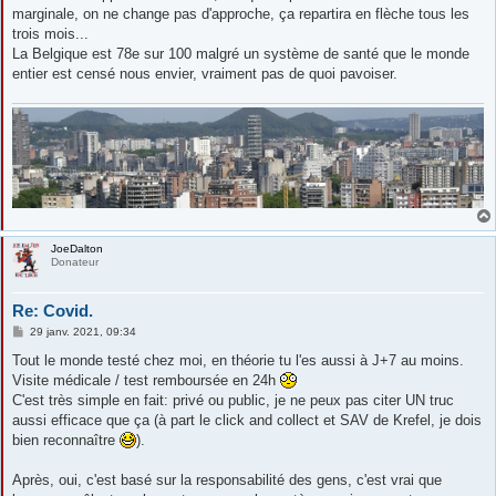
marginale, on ne change pas d'approche, ça repartira en flèche tous les
trois mois...
La Belgique est 78e sur 100 malgré un système de santé que le monde
entier est censé nous envier, vraiment pas de quoi pavoiser.
JoeDalton
Donateur
Re: Covid.
M
29 janv. 2021, 09:34
e
s
Tout le monde testé chez moi, en théorie tu l'es aussi à J+7 au moins.
s
Visite médicale / test remboursée en 24h
a
g
C'est très simple en fait: privé ou public, je ne peux pas citer UN truc
e
aussi efficace que ça (à part le click and collect et SAV de Krefel, je dois
bien reconnaître
).
Après, oui, c'est basé sur la responsabilité des gens, c'est vrai que