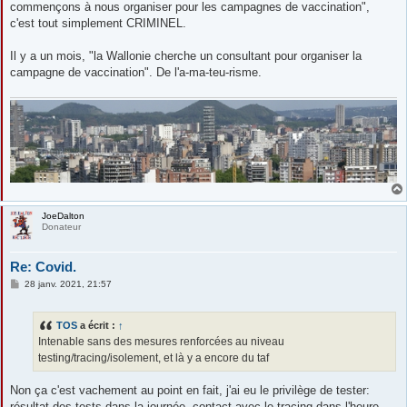
commençons à nous organiser pour les campagnes de vaccination",
c'est tout simplement CRIMINEL.
Il y a un mois, "la Wallonie cherche un consultant pour organiser la
campagne de vaccination". De l'a-ma-teu-risme.
JoeDalton
Donateur
Re: Covid.
M
28 janv. 2021, 21:57
e
s
s
TOS
a écrit :
↑
a
g
Intenable sans des mesures renforcées au niveau
e
testing/tracing/isolement, et là y a encore du taf
Non ça c'est vachement au point en fait, j'ai eu le privilège de tester:
résultat des tests dans la journée, contact avec le tracing dans l'heure