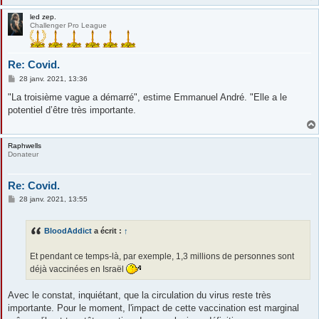
e
led zep.
Challenger Pro League
Re: Covid.
M
28 janv. 2021, 13:36
e
s
"La troisième vague a démarré", estime Emmanuel André. "Elle a le
s
potentiel d’être très importante.
a
g
e
Raphwells
Donateur
Re: Covid.
M
28 janv. 2021, 13:55
e
s
s
BloodAddict
a écrit :
↑
a
g
e
Et pendant ce temps-là, par exemple, 1,3 millions de personnes sont
déjà vaccinées en Israël
Avec le constat, inquiétant, que la circulation du virus reste très
importante. Pour le moment, l'impact de cette vaccination est marginal