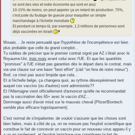
ce sont des vies et notre économie qui sont en jeu)
10-15% de moins, on peut appeler ça un retard de production. 75%,
c'est juste du foutage de gueule pour maquiller un simple
marchandage à l'échelle mondiale
Et pendant ce temps-là, par exemple, 1,3 millions de personnes sont
déjà vaccinées en Israël
Mouais... Je reste persuadé que l'hypothèse de l'incompétence est bien
plus probable que celle du grand complot...
Tu oublies de préciser que le premier contrat signé par AZ c'était avec le
Royaume-Uni,
trois mois
avant celui avec l'UE. Et que les quantités
"promises" à l'UE n'était pas garanties dès le départ dans le contrat, mais
via une clause sur une base "best effort" (càd "on fera de notre mieux").
Bref, ce n'est pas aussi limpide que cela...
Et à l'échelle belge, ça changera quoi, au rythme désespérément lent
auquel ces vaccins (ou d'autres) sont administrés??
Et l'Allemagne vient officiellement d'annoncer qu'elle ne recommandait
pas la vaccination des 65+ avec le vaccin d'AZ...
Dommage aussi d'avoir misé sur le mauvais cheval (Pfizer/Biontech
semble plus efficace logistiquement).
C'est normal de s'impatienter, de vouloir s'assurer que les choses sont
bien faites, mais à côté de ça, on ne mesure pas l'exploit scientifique que
constitue le fait de concevoir un vaccin pour un nouveau virus apparu il y
a un an seulement, et l'exploit logistique que constituera le fait de