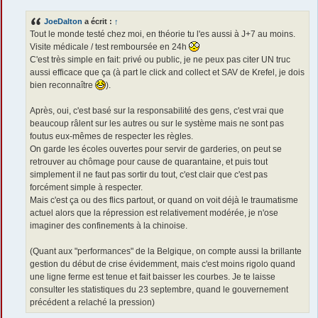
s
s
JoeDalton
a écrit :
↑
a
g
Tout le monde testé chez moi, en théorie tu l'es aussi à J+7 au moins.
e
Visite médicale / test remboursée en 24h
C'est très simple en fait: privé ou public, je ne peux pas citer UN truc
aussi efficace que ça (à part le click and collect et SAV de Krefel, je dois
bien reconnaître
).
Après, oui, c'est basé sur la responsabilité des gens, c'est vrai que
beaucoup râlent sur les autres ou sur le système mais ne sont pas
foutus eux-mêmes de respecter les règles.
On garde les écoles ouvertes pour servir de garderies, on peut se
retrouver au chômage pour cause de quarantaine, et puis tout
simplement il ne faut pas sortir du tout, c'est clair que c'est pas
forcément simple à respecter.
Mais c'est ça ou des flics partout, or quand on voit déjà le traumatisme
actuel alors que la répression est relativement modérée, je n'ose
imaginer des confinements à la chinoise.
(Quant aux "performances" de la Belgique, on compte aussi la brillante
gestion du début de crise évidemment, mais c'est moins rigolo quand
une ligne ferme est tenue et fait baisser les courbes. Je te laisse
consulter les statistiques du 23 septembre, quand le gouvernement
précédent a relaché la pression)