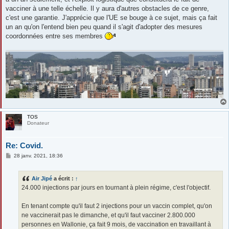
vacciner à une telle échelle. Il y aura d'autres obstacles de ce genre,
c'est une garantie. J'apprécie que l'UE se bouge à ce sujet, mais ça fait
un an qu'on l'entend bien peu quand il s'agit d'adopter des mesures
coordonnées entre ses membres
TOS
Donateur
Re: Covid.
M
28 janv. 2021, 18:36
e
s
s
Air Jipé
a écrit :
↑
a
g
24.000 injections par jours en tournant à plein régime, c'est l'objectif.
e
En tenant compte qu'il faut 2 injections pour un vaccin complet, qu'on
ne vaccinerait pas le dimanche, et qu'il faut vacciner 2.800.000
personnes en Wallonie, ça fait 9 mois, de vaccination en travaillant à