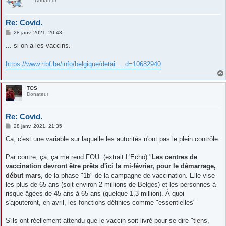
Donateur
Re: Covid.
M
28 janv. 2021, 20:43
e
s
... si on a les vaccins.
s
a
g
https://www.rtbf.be/info/belgique/detai ... d=10682940
e
TOS
Donateur
Re: Covid.
M
28 janv. 2021, 21:35
e
s
Ca, c'est une variable sur laquelle les autorités n'ont pas le plein contrôle.
s
a
g
Par contre, ça, ça me rend FOU: (extrait L'Echo) "
Les centres de
e
vaccination devront être prêts d'ici la mi-février, pour le démarrage,
début mars
, de la phase "1b" de la campagne de vaccination. Elle vise
les plus de 65 ans (soit environ 2 millions de Belges) et les personnes à
risque âgées de 45 ans à 65 ans (quelque 1,3 million). À quoi
s'ajouteront, en avril, les fonctions définies comme "essentielles"
S'ils ont réellement attendu que le vaccin soit livré pour se dire "tiens,