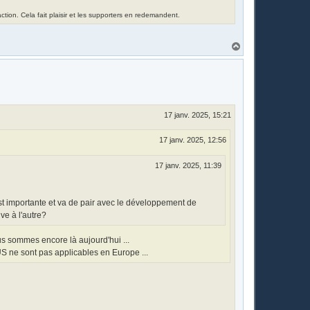
tion. Cela fait plaisir et les supporters en redemandent.
H
a
u
t
17 janv. 2025, 15:21
17 janv. 2025, 12:56
17 janv. 2025, 11:39
 est importante et va de pair avec le développement de
ve à l'autre?
s sommes encore là aujourd'hui ...
 US ne sont pas applicables en Europe ...