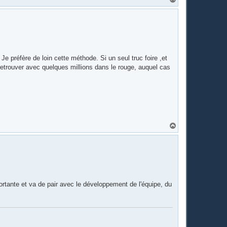
a
u
t
Je préfère de loin cette méthode. Si un seul truc foire ,et
retrouver avec quelques millions dans le rouge, auquel cas
H
a
u
t
portante et va de pair avec le développement de l'équipe, du