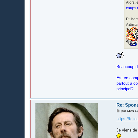
Alors, 
coups 
Et, hor
A diman
Beaucoup de
Est-ce comp
partout à co
principal?
Re: Spons
M
par
CEW 6
e
s
https://fcli
s
a
g
Je viens de 
e