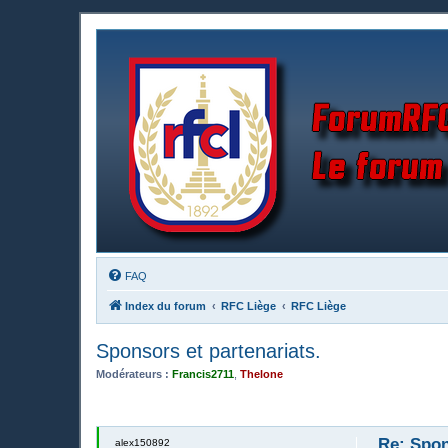
FAQ
Index du forum
RFC Liège
RFC Liège
Sponsors et partenariats.
Modérateurs :
Francis2711
,
Thelone
Re: Spon
alex150892