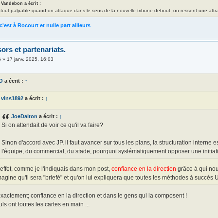
 Vandebon a écrit :
rtout palpable quand on attaque dans le sens de la nouvelle tribune debout, on ressent une attrac
c'est à Rocourt et nulle part ailleurs
ors et partenariats.
é
»
17 janv. 2025, 16:03
O
a écrit :
↑
vins1892
a écrit :
↑
JoeDalton
a écrit :
↑
Si on attendait de voir ce qu'il va faire?
Sinon d'accord avec JP, il faut avancer sur tous les plans, la structuration interne
l'équipe, du commercial, du stade, pourquoi systématiquement opposer une initiati
effet, comme je l'indiquais dans mon post,
confiance en la direction
grâce à qui nou
magine qu'il sera "briefé" et qu'on lui expliquera que toutes les méthodes à succès
exactement; confiance en la direction et dans le gens qui la composent !
ls ont toutes les cartes en main ...