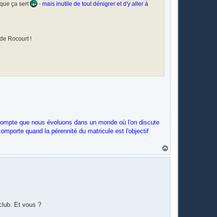
 que ça sert
-
mais inutile de tout dénigrer et d'y aller à
 de Rocourt !
 compte que nous évoluons dans un monde où l'on discute
omporte quand la pérennité du matricule est l'objectif
H
a
u
t
club. Et vous ?