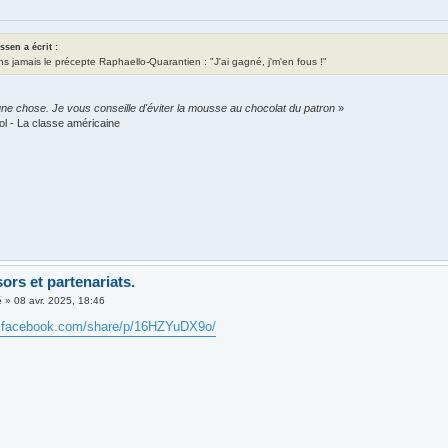
assen a écrit :
ns jamais le précepte Raphaello-Quarantien : "J'ai gagné, j'm'en fous !"
ne chose. Je vous conseille d'éviter la mousse au chocolat du patron
»
ol - La classe américaine
ors et partenariats.
é
»
08 avr. 2025, 18:46
w.facebook.com/share/p/16HZYuDX9o/