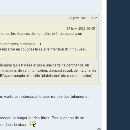
17 janv. 2025, 10:52
17 janv. 2025, 08:05
re toutes les chances de mon côté, je ferais appel à un
aditions, historique, ...) ...
e initiative ne coût pas le salaire mensuel d'un nouveau
éricaine qui est visée et qui a une certaine pertinence. Au
de communauté, de communication, d'impact social, de marché, de
a NBA par exemple et le côté "plateforme" (de communication)
s vaste est intéressante pour remplir des tribunes et
 manger un burger ou des frites. Pas question de se
rer dans le stade.
H