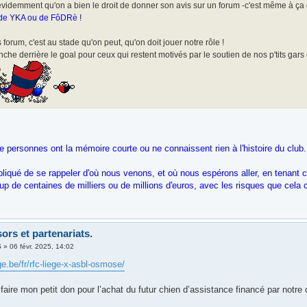
évidemment qu'on a bien le droit de donner son avis sur un forum -c'est même à ça
de YKA ou de FôDRè !
s forum, c'est au stade qu'on peut, qu'on doit jouer notre rôle !
che derrière le goal pour ceux qui restent motivés par le soutien de nos p'tits gars
 personnes ont la mémoire courte ou ne connaissent rien à l'histoire du club.
liqué de se rappeler d'où nous venons, et où nous espérons aller, en tenant
up de centaines de milliers ou de millions d'euros, avec les risques que cela c
ors et partenariats.
6
»
06 févr. 2025, 14:02
ege.be/fr/rfc-liege-x-asbl-osmose/
faire mon petit don pour l’achat du futur chien d’assistance financé par notre 