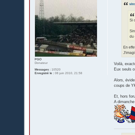
s
vin
a
g
e
Si 
Sin
du 
En effe
J'imagi
PGO
Donateur
Voilà, exact
Eux seuls on
Messages :
10520
Enregistré le :
08 juin 2010, 21:58
Alors, évid
coups de Y
Et, hors for
A dimanche d