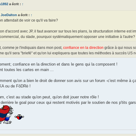
s1892
a écrit :
↑
JoeDalton
a écrit :
↑
on attendait de voir ce qu'il va faire?
on d'accord avec JP, il faut avancer sur tous les plans, la structuration interne est
commercial, du stade, pourquoi systématiquement opposer une initiative à l'autre?
t, comme je l'indiquais dans mon post,
confiance en la direction
grâce à qui nous so
ne qu'il sera "briefé" et qu'on lui expliquera que toutes les méthodes à succès US 
ement; confiance en la direction et dans le gens qui la composent !
t toutes les cartes en main ...
emment qu'on a bien le droit de donner son avis sur un forum -c'est même à ç
KA ou de FôDRè !
um, c'est au stade qu'on peut, qu'on doit jouer notre rôle !
errière le goal pour ceux qui restent motivés par le soutien de nos p'tits gar