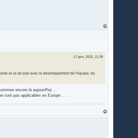
H
a
u
t
17 janv. 2025, 11:39
ortante et va de pair avec le développement de l'équipe, du
sommes encore là aujourd'hui ...
ne sont pas applicables en Europe ...
H
a
u
t