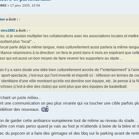
0892
»
17 janv. 2025, 10:59
ien
a écrit :
↑
vins1892
a écrit :
↑
so, si je voulais multiplier les collaborations avec les associations locales et mett
sultant plus "local" ...
local parle déjà la même langue, mais culturellement aussi parlera la même langue (tr
fiance néanmoins à la direction: on fera le point dans 4 mois en espérant que cett
eur qui est aussi un bon moyen de faire revenir les supporters au stade ...
is il y a sans doute une idée bien culturellement ancrée de l'"entertainment" à l'am
e sport-spectacle, c'est eux qui l'ont inventé et importé ici : réflexion en termes 
 identitaire d'une ville montrant qu'elle est derrière son équipe, etc. Je pense à l
nchises (c'est-à-dire des clubs) qui sont plus que des équipes de basketball.
chant un juste milieu...
nt une communication un peu plus vivante qui va toucher une cible parfois plu
fidéliser des nouveaux.
ion de garder cette ambiance européenne tout de même au niveau du stade...
ître con mais perso quand je vais au foot je m'attends à boire de la bière et
ec du popcorn et a faire des grimages et des bbq sur le parking avant de rent