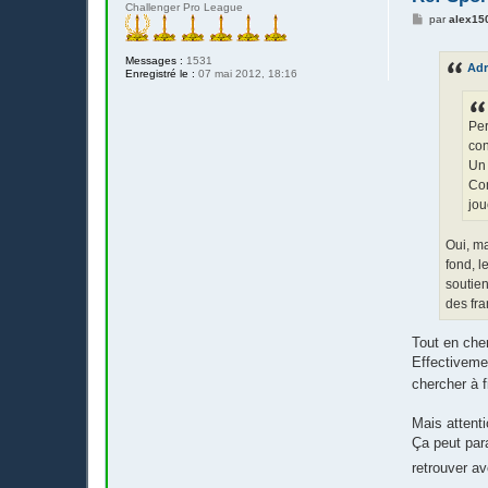
Challenger Pro League
M
par
alex15
e
s
s
Messages :
1531
Adr
a
Enregistré le :
07 mai 2012, 18:16
g
e
Per
con
Un 
Con
jou
Oui, ma
fond, l
soutien
des fra
Tout en cher
Effectiveme
chercher à 
Mais attent
Ça peut para
retrouver av