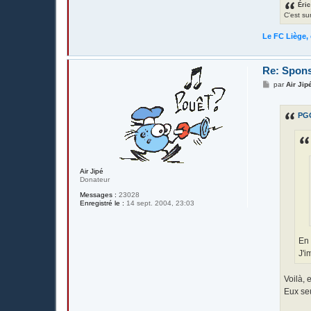
Éric
C'est su
Le FC Liège, 
Re: Spons
M
par
Air Jip
e
s
s
PG
a
g
e
Air Jipé
Donateur
Messages :
23028
Enregistré le :
14 sept. 2004, 23:03
En 
J'i
Voilà, 
Eux seu