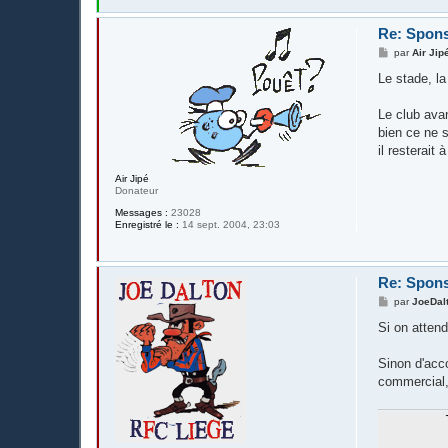
Re: Spons
M
par
Air Jip
e
s
Le stade, la 
s
a
g
Le club avan
e
bien ce ne s
il resterait
Air Jipé
Donateur
Messages :
23028
Enregistré le :
14 sept. 2004, 23:03
Re: Spons
M
par
JoeDal
e
s
Si on attenda
s
a
g
Sinon d'acco
e
commercial,