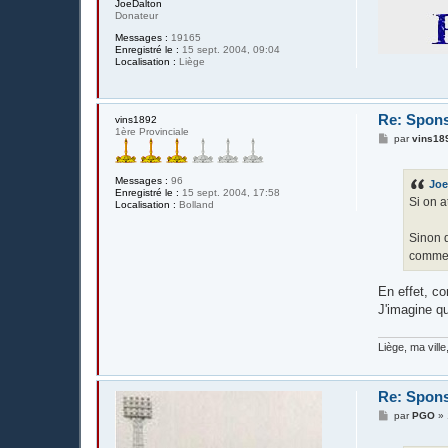
JoeDalton
Donateur
Messages :
19165
Enregistré le :
15 sept. 2004, 09:04
Localisation :
Liège
Re: Spons
vins1892
1ère Provinciale
M
par
vins18
e
s
s
Messages :
96
Joe
a
Enregistré le :
15 sept. 2004, 17:58
g
Si on a
Localisation :
Bolland
e
Sinon d
commerc
En effet, co
J'imagine qu
Liège, ma vill
Re: Spons
M
par
PGO
»
e
s