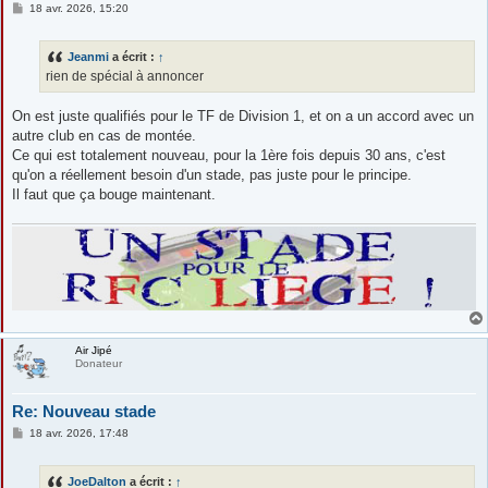
M
18 avr. 2026, 15:20
e
s
s
Jeanmi
a écrit :
↑
a
g
rien de spécial à annoncer
e
On est juste qualifiés pour le TF de Division 1, et on a un accord avec un
autre club en cas de montée.
Ce qui est totalement nouveau, pour la 1ère fois depuis 30 ans, c'est
qu'on a réellement besoin d'un stade, pas juste pour le principe.
Il faut que ça bouge maintenant.
Air Jipé
Donateur
Re: Nouveau stade
M
18 avr. 2026, 17:48
e
s
s
JoeDalton
a écrit :
↑
a