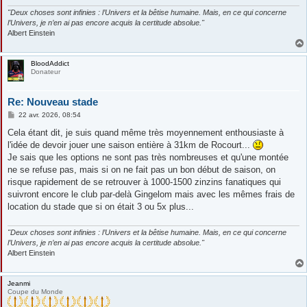
"Deux choses sont infinies : l’Univers et la bêtise humaine. Mais, en ce qui concerne
l’Univers, je n’en ai pas encore acquis la certitude absolue."
Albert Einstein
BloodAddict
Donateur
Re: Nouveau stade
M
22 avr. 2026, 08:54
e
s
Cela étant dit, je suis quand même très moyennement enthousiaste à
s
l'idée de devoir jouer une saison entière à 31km de Rocourt...
a
g
Je sais que les options ne sont pas très nombreuses et qu'une montée
e
ne se refuse pas, mais si on ne fait pas un bon début de saison, on
risque rapidement de se retrouver à 1000-1500 zinzins fanatiques qui
suivront encore le club par-delà Gingelom mais avec les mêmes frais de
location du stade que si on était 3 ou 5x plus...
"Deux choses sont infinies : l’Univers et la bêtise humaine. Mais, en ce qui concerne
l’Univers, je n’en ai pas encore acquis la certitude absolue."
Albert Einstein
Jeanmi
Coupe du Monde