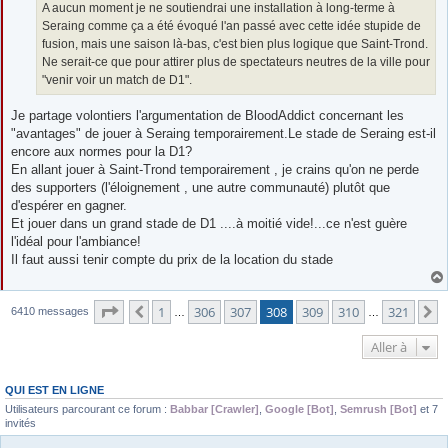
A aucun moment je ne soutiendrai une installation à long-terme à
Seraing comme ça a été évoqué l'an passé avec cette idée stupide de
fusion, mais une saison là-bas, c'est bien plus logique que Saint-Trond.
Ne serait-ce que pour attirer plus de spectateurs neutres de la ville pour
"venir voir un match de D1".
Je partage volontiers l'argumentation de BloodAddict concernant les
"avantages" de jouer à Seraing temporairement.Le stade de Seraing est-il
encore aux normes pour la D1?
En allant jouer à Saint-Trond temporairement , je crains qu'on ne perde
des supporters (l'éloignement , une autre communauté) plutôt que
d'espérer en gagner.
Et jouer dans un grand stade de D1 ....à moitié vide!...ce n'est guère
l'idéal pour l'ambiance!
Il faut aussi tenir compte du prix de la location du stade
Page
308
sur
321
1
306
307
308
309
310
321
Précédente
S
6410 messages
…
…
Aller à
QUI EST EN LIGNE
Utilisateurs parcourant ce forum :
Babbar [Crawler]
,
Google [Bot]
,
Semrush [Bot]
et 7
invités