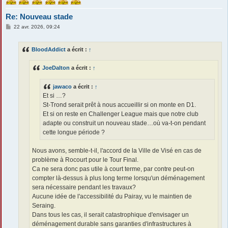
Re: Nouveau stade
M
22 avr. 2026, 09:24
e
s
s
BloodAddict
a écrit :
↑
a
g
e
JoeDalton
a écrit :
↑
jawaco
a écrit :
↑
Et si …?
St-Trond serait prêt à nous accueillir si on monte en D1.
Et si on reste en Challenger League mais que notre club
adapte ou construit un nouveau stade…où va-t-on pendant
cette longue période ?
Nous avons, semble-t-il, l'accord de la Ville de Visé en cas de
problème à Rocourt pour le Tour Final.
Ca ne sera donc pas utile à court terme, par contre peut-on
compter là-dessus à plus long terme lorsqu'un déménagement
sera nécessaire pendant les travaux?
Aucune idée de l'accessibilité du Pairay, vu le maintien de
Seraing.
Dans tous les cas, il serait catastrophique d'envisager un
déménagement durable sans garanties d'infrastructures à