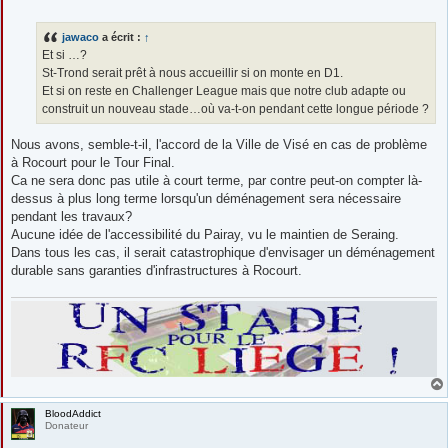
e
s
s
jawaco
a écrit :
↑
a
g
Et si …?
e
St-Trond serait prêt à nous accueillir si on monte en D1.
Et si on reste en Challenger League mais que notre club adapte ou
construit un nouveau stade…où va-t-on pendant cette longue période ?
Nous avons, semble-t-il, l'accord de la Ville de Visé en cas de problème
à Rocourt pour le Tour Final.
Ca ne sera donc pas utile à court terme, par contre peut-on compter là-
dessus à plus long terme lorsqu'un déménagement sera nécessaire
pendant les travaux?
Aucune idée de l'accessibilité du Pairay, vu le maintien de Seraing.
Dans tous les cas, il serait catastrophique d'envisager un déménagement
durable sans garanties d'infrastructures à Rocourt.
BloodAddict
Donateur