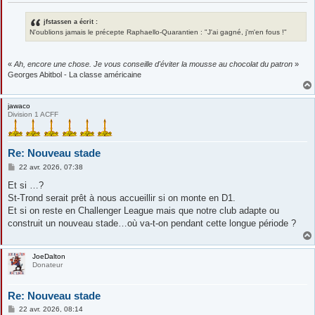
jfstassen a écrit :
N'oublions jamais le précepte Raphaello-Quarantien : "J'ai gagné, j'm'en fous !"
«
Ah, encore une chose. Je vous conseille d'éviter la mousse au chocolat du patron
»
Georges Abitbol - La classe américaine
jawaco
Division 1 ACFF
Re: Nouveau stade
M
22 avr. 2026, 07:38
e
s
Et si …?
s
St-Trond serait prêt à nous accueillir si on monte en D1.
a
g
Et si on reste en Challenger League mais que notre club adapte ou
e
construit un nouveau stade…où va-t-on pendant cette longue période ?
JoeDalton
Donateur
Re: Nouveau stade
M
22 avr. 2026, 08:14