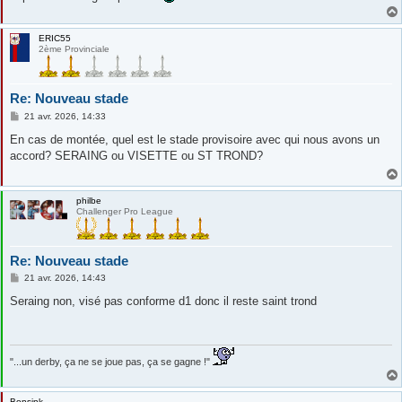
ERIC55
2ème Provinciale
Re: Nouveau stade
M
21 avr. 2026, 14:33
e
s
En cas de montée, quel est le stade provisoire avec qui nous avons un
s
accord? SERAING ou VISETTE ou ST TROND?
a
g
e
philbe
Challenger Pro League
Re: Nouveau stade
M
21 avr. 2026, 14:43
e
s
Seraing non, visé pas conforme d1 donc il reste saint trond
s
a
g
e
"...un derby, ça ne se joue pas, ça se gagne !"
Bonsink