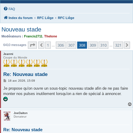
FAQ
Index du forum
RFC Liège
RFC Liège
Nouveau stade
Modérateurs :
Francis2711
,
Thelone
Page
308
sur
321
1
306
307
308
309
310
321
Précédente
S
6410 messages
…
…
Jeanmi
Coupe du Monde
Re: Nouveau stade
M
18 avr. 2026, 15:09
e
s
Je propose qu'on ouvre un sous-topic nouveau stade afin de ne pas faire
s
monter nos pulses inutilement lorsqu'on a rien de spécial à annoncer.
a
g
e
JoeDalton
Donateur
Re: Nouveau stade