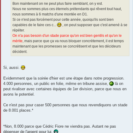
g
Bon maintenant on ne peut plus faire semblant, on y est.
e
Nous ne sommes plus ces éternels prétendants qui rêvent tout haut,
nous sommes à 6 matchs d'une montée en D1.
Si ce n'est pas forcément pour cette année, quoiqu'ils sont bien
capables de le faire ces c...
, on peut supposer que c'est amené à se
répéter.
On n'a pas besoin d'un stade parce qu'on est bien gentils et qu'on le
mérite
, mais parce que ça va nous bloquer concrètement, il est temps
maintenant que les promesses se concrétisent et que les décideurs
décident.
Si, aussi.
Evidemment que la soirée d'hier est une étape dans notre progression.
4.000 personnes, un public en folie, même en tribune assise,
là on
peut rivaliser avec certaines équipes de 1er division, parce que nous en
avons le potentiel.
Ce n'est pas pour caser 500 personnes que nous revendiquons un stade
de 8.001 places.*
*Non, 8.000 parce que Cédric Fiore ne viendra pas. Autant ne pas
dépenser de l'argent pour lui.