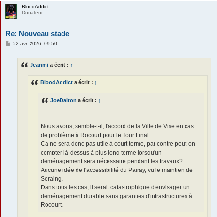
BloodAddict
Donateur
Re: Nouveau stade
M
22 avr. 2026, 09:50
e
s
s
Jeanmi
a écrit :
↑
a
g
e
BloodAddict
a écrit :
↑
JoeDalton
a écrit :
↑
Nous avons, semble-t-il, l'accord de la Ville de Visé en cas
de problème à Rocourt pour le Tour Final.
Ca ne sera donc pas utile à court terme, par contre peut-on
compter là-dessus à plus long terme lorsqu'un
déménagement sera nécessaire pendant les travaux?
Aucune idée de l'accessibilité du Pairay, vu le maintien de
Seraing.
Dans tous les cas, il serait catastrophique d'envisager un
déménagement durable sans garanties d'infrastructures à
Rocourt.