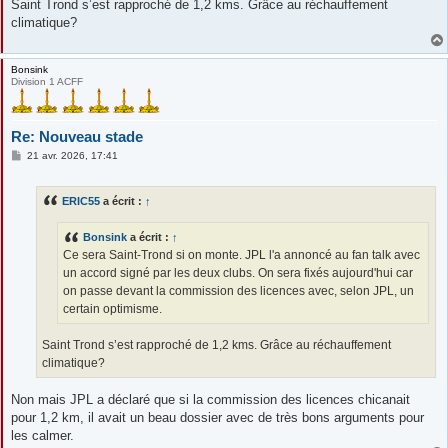
Saint Trond s’est rapproché de 1,2 kms. Grâce au réchauffement
climatique?
Bonsink
Division 1 ACFF
Re: Nouveau stade
M
21 avr. 2026, 17:41
e
s
s
ERIC55
a écrit :
↑
a
g
e
Bonsink
a écrit :
↑
Ce sera Saint-Trond si on monte. JPL l'a annoncé au fan talk avec
un accord signé par les deux clubs. On sera fixés aujourd'hui car
on passe devant la commission des licences avec, selon JPL, un
certain optimisme.
Saint Trond s’est rapproché de 1,2 kms. Grâce au réchauffement
climatique?
Non mais JPL a déclaré que si la commission des licences chicanait
pour 1,2 km, il avait un beau dossier avec de très bons arguments pour
les calmer.