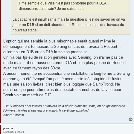
Il me semble que Visé n'est pas conforme pour la D1A...
dimensions du terrain? Je ne sais plus...
La capacité est insuffisante mais la question ici est de savoir où on va
jouer en
D1B
si on doit abandonner Rocourt le temps des travaux du
nouveau stade.
L'option qui me semble la plus raisonnable serait quand même le
déménagement temporaire à Seraing en cas de travaux à Rocourt...
qu'on soit en D1B ou en D1A la saison prochaine.
On n'a pas tjs eu de relation géniales avec Seraing, on n'aime pas ce
stade mais... il est aussi conforme D1A et bien plus proche de Rocourt
avec ce fameux rayon des 30km.
A aucun moment je ne soutiendrai une installation à long-terme à Seraing
comme ça a été évoqué l'an passé avec cette idée stupide de fusion,
mais une saison là-bas, c'est bien plus logique que Saint-Trond. Ne
serait-ce que pour attirer plus de spectateurs neutres de la ville pour
"venir voir un match de D1".
"Deux choses sont infinies : l’Univers et la bêtise humaine. Mais, en ce qui concerne
l’Univers, je n’en ai pas encore acquis la certitude absolue."
Albert Einstein
jawaco
Division 1 ACFF