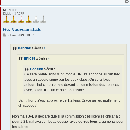
MERIDIEN
Division 3 ACFF
Re: Nouveau stade
M
21 avr. 2026, 18:07
e
s
s
Bonsink
a écrit :
↑
a
g
e
ERIC55
a écrit :
↑
Bonsink
a écrit :
↑
Ce sera Saint-Trond si on monte. JPL l'a annoncé au fan talk
avec un accord signé par les deux clubs. On sera fixés
aujourd'hui car on passe devant la commission des licences
avec, selon JPL, un certain optimisme.
Saint Trond s’est rapproché de 1,2 kms. Grâce au réchauffement
climatique?
Non mais JPL a déclaré que si la commission des licences chicanait
pour 1,2 km, il avait un beau dossier avec de très bons arguments pour
les calmer.