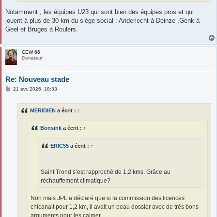
Notamment , les équipes U23 qui sont bien des équipes pros et qui
jouent à plus de 30 km du siège social : Anderlecht à Deinze ,Genk à
Geel et Bruges à Roulers.
CEW 66
Donateur
Re: Nouveau stade
M
21 avr. 2026, 18:33
e
s
s
MERIDIEN
a écrit :
↑
a
g
e
Bonsink
a écrit :
↑
ERIC55
a écrit :
↑
Saint Trond s’est rapproché de 1,2 kms. Grâce au
réchauffement climatique?
Non mais JPL a déclaré que si la commission des licences
chicanait pour 1,2 km, il avait un beau dossier avec de très bons
arguments pour les calmer.