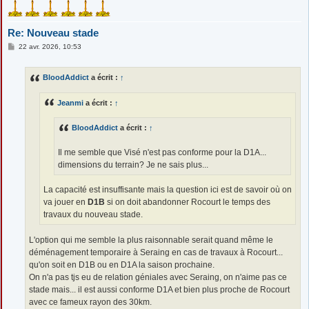
Re: Nouveau stade
M
22 avr. 2026, 10:53
e
s
s
BloodAddict
a écrit :
↑
a
g
e
Jeanmi
a écrit :
↑
BloodAddict
a écrit :
↑
Il me semble que Visé n'est pas conforme pour la D1A...
dimensions du terrain? Je ne sais plus...
La capacité est insuffisante mais la question ici est de savoir où on
va jouer en
D1B
si on doit abandonner Rocourt le temps des
travaux du nouveau stade.
L'option qui me semble la plus raisonnable serait quand même le
déménagement temporaire à Seraing en cas de travaux à Rocourt...
qu'on soit en D1B ou en D1A la saison prochaine.
On n'a pas tjs eu de relation géniales avec Seraing, on n'aime pas ce
stade mais... il est aussi conforme D1A et bien plus proche de Rocourt
avec ce fameux rayon des 30km.