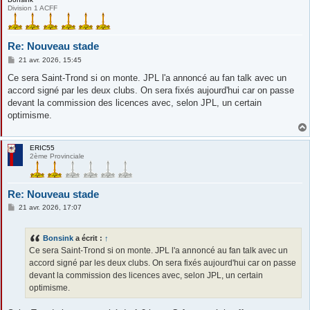
Division 1 ACFF
Re: Nouveau stade
M
21 avr. 2026, 15:45
e
s
Ce sera Saint-Trond si on monte. JPL l'a annoncé au fan talk avec un
s
accord signé par les deux clubs. On sera fixés aujourd'hui car on passe
a
g
devant la commission des licences avec, selon JPL, un certain
e
optimisme.
ERIC55
2ème Provinciale
Re: Nouveau stade
M
21 avr. 2026, 17:07
e
s
s
Bonsink
a écrit :
↑
a
g
Ce sera Saint-Trond si on monte. JPL l'a annoncé au fan talk avec un
e
accord signé par les deux clubs. On sera fixés aujourd'hui car on passe
devant la commission des licences avec, selon JPL, un certain
optimisme.