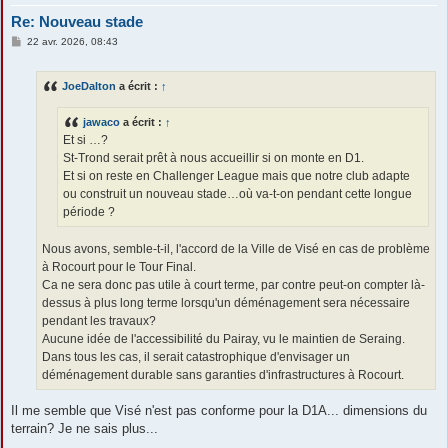
Re: Nouveau stade
M
22 avr. 2026, 08:43
e
s
s
JoeDalton
a écrit :
↑
a
g
e
jawaco
a écrit :
↑
Et si …?
St-Trond serait prêt à nous accueillir si on monte en D1.
Et si on reste en Challenger League mais que notre club adapte
ou construit un nouveau stade…où va-t-on pendant cette longue
période ?
Nous avons, semble-t-il, l'accord de la Ville de Visé en cas de problème
à Rocourt pour le Tour Final.
Ca ne sera donc pas utile à court terme, par contre peut-on compter là-
dessus à plus long terme lorsqu'un déménagement sera nécessaire
pendant les travaux?
Aucune idée de l'accessibilité du Pairay, vu le maintien de Seraing.
Dans tous les cas, il serait catastrophique d'envisager un
déménagement durable sans garanties d'infrastructures à Rocourt.
Il me semble que Visé n'est pas conforme pour la D1A... dimensions du
terrain? Je ne sais plus...