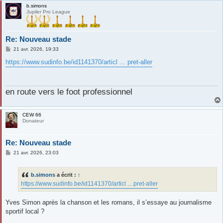
b.simons
Jupiler Pro League
Re: Nouveau stade
M
21 avr. 2026, 19:33
e
s
https://www.sudinfo.be/id1141370/articl ... pret-aller
s
a
g
e
en route vers le foot professionnel
CEW 66
Donateur
Re: Nouveau stade
M
21 avr. 2026, 23:03
e
s
s
b.simons
a écrit :
↑
a
g
https://www.sudinfo.be/id1141370/articl ... pret-aller
e
Yves Simon après la chanson et les romans, il s’essaye au journalisme
sportif local ?