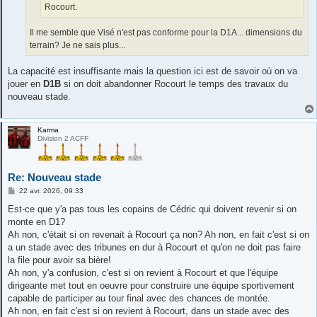
Rocourt.
Il me semble que Visé n'est pas conforme pour la D1A... dimensions du
terrain? Je ne sais plus...
La capacité est insuffisante mais la question ici est de savoir où on va
jouer en
D1B
si on doit abandonner Rocourt le temps des travaux du
nouveau stade.
Karma
Division 2 ACFF
Re: Nouveau stade
M
22 avr. 2026, 09:33
e
s
Est-ce que y'a pas tous les copains de Cédric qui doivent revenir si on
s
monte en D1?
a
g
Ah non, c'était si on revenait à Rocourt ça non? Ah non, en fait c'est si on
e
a un stade avec des tribunes en dur à Rocourt et qu'on ne doit pas faire
la file pour avoir sa bière!
Ah non, y'a confusion, c'est si on revient à Rocourt et que l'équipe
dirigeante met tout en oeuvre pour construire une équipe sportivement
capable de participer au tour final avec des chances de montée.
Ah non, en fait c'est si on revient à Rocourt, dans un stade avec des