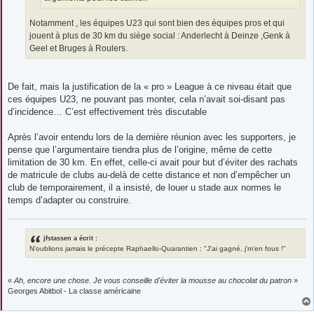
Notamment , les équipes U23 qui sont bien des équipes pros et qui
jouent à plus de 30 km du siège social : Anderlecht à Deinze ,Genk à
Geel et Bruges à Roulers.
De fait, mais la justification de la « pro » League à ce niveau était que
ces équipes U23, ne pouvant pas monter, cela n’avait soi-disant pas
d’incidence… C’est effectivement très discutable
Après l’avoir entendu lors de la dernière réunion avec les supporters, je
pense que l’argumentaire tiendra plus de l’origine, même de cette
limitation de 30 km. En effet, celle-ci avait pour but d’éviter des rachats
de matricule de clubs au-delà de cette distance et non d’empêcher un
club de temporairement, il a insisté, de louer u stade aux normes le
temps d’adapter ou construire.
jfstassen a écrit :
N'oublions jamais le précepte Raphaello-Quarantien : "J'ai gagné, j'm'en fous !"
«
Ah, encore une chose. Je vous conseille d'éviter la mousse au chocolat du patron
»
Georges Abitbol - La classe américaine