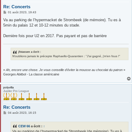
Re: Concerts
M
01 août 2023, 19:43
e
s
Va au parking de l’hypermacket de Strombeek (de mémoire). Tu es à
s
5min du palais 12 et 10-12 minutes du stade.
a
g
e
Dernière fois pour U2 en 2017. Pas payant et pas de barrière
jfstassen a écrit :
N'oublions jamais le précepte Raphaello-Quarantien : "J'ai gagné, j'm'en fous !"
«
Ah, encore une chose. Je vous conseille d'éviter la mousse au chocolat du patron
»
Georges Abitbol - La classe américaine
polyvilla
Jupiler Pro League
Re: Concerts
M
04 août 2023, 16:15
e
s
s
CEW 66
a écrit :
↑
a
g
Va au parking de l’hypermacket de Strombeek (de mémoire). Tu es à