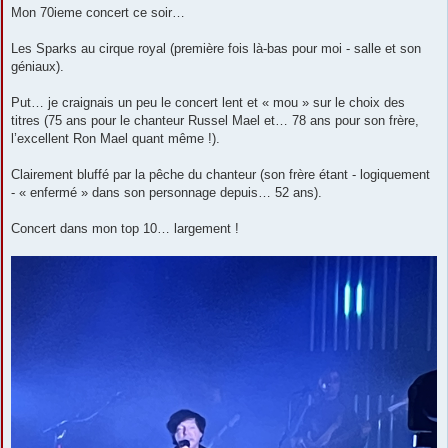
s
Mon 70ieme concert ce soir…
s
a
g
Les Sparks au cirque royal (première fois là-bas pour moi - salle et son
e
géniaux).
Put… je craignais un peu le concert lent et « mou » sur le choix des
titres (75 ans pour le chanteur Russel Mael et… 78 ans pour son frère,
l’excellent Ron Mael quant même !).
Clairement bluffé par la pêche du chanteur (son frère étant - logiquement
- « enfermé » dans son personnage depuis… 52 ans).
Concert dans mon top 10… largement !