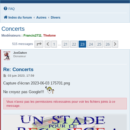
FAQ
Index du forum
Autres
Divers
Concerts
Modérateurs :
Francis2711
,
Thelone
Page
23
sur
26
1
21
22
23
24
25
26
Précédente
Suiva
515 messages
…
JoeDalton
Donateur
Re: Concerts
M
03 juin 2023, 17:59
e
s
Capture d’écran 2023-06-03 175701.png
s
a
Ne croyez pas Google!!!
g
e
Vous n’avez pas les permissions nécessaires pour voir les fichiers joints à ce
message.