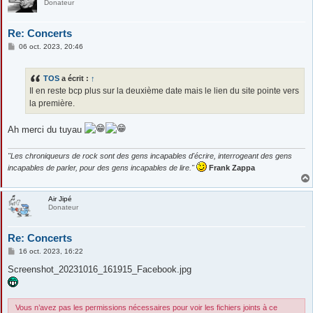
Donateur
Re: Concerts
M
06 oct. 2023, 20:46
e
s
s
TOS
a écrit :
↑
a
g
Il en reste bcp plus sur la deuxième date mais le lien du site pointe vers
e
la première.
Ah merci du tuyau
"Les chroniqueurs de rock sont des gens incapables d'écrire, interrogeant des gens
incapables de parler, pour des gens incapables de lire."
Frank Zappa
Air Jipé
Donateur
Re: Concerts
M
16 oct. 2023, 16:22
e
s
Screenshot_20231016_161915_Facebook.jpg
s
a
g
e
Vous n’avez pas les permissions nécessaires pour voir les fichiers joints à ce