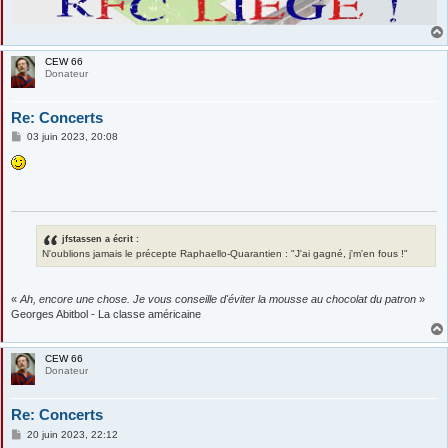
CEW 66
Donateur
Re: Concerts
M
03 juin 2023, 20:08
e
s
s
a
g
e
jfstassen a écrit :
N'oublions jamais le précepte Raphaello-Quarantien : "J'ai gagné, j'm'en fous !"
«
Ah, encore une chose. Je vous conseille d'éviter la mousse au chocolat du patron
»
Georges Abitbol - La classe américaine
CEW 66
Donateur
Re: Concerts
M
20 juin 2023, 22:12
e