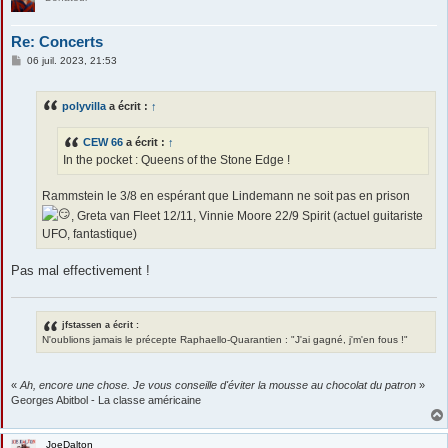
Re: Concerts
M
06 juil. 2023, 21:53
e
s
s
polyvilla
a écrit :
↑
a
g
e
CEW 66
a écrit :
↑
In the pocket : Queens of the Stone Edge !
Rammstein le 3/8 en espérant que Lindemann ne soit pas en prison
, Greta van Fleet 12/11, Vinnie Moore 22/9 Spirit (actuel guitariste
UFO, fantastique)
Pas mal effectivement !
jfstassen a écrit :
N'oublions jamais le précepte Raphaello-Quarantien : "J'ai gagné, j'm'en fous !"
«
Ah, encore une chose. Je vous conseille d'éviter la mousse au chocolat du patron
»
Georges Abitbol - La classe américaine
JoeDalton