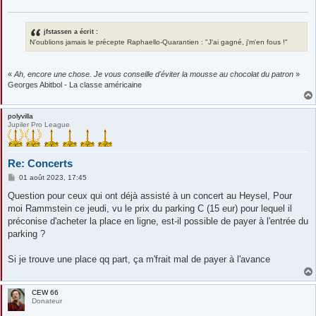
jfstassen a écrit :
N'oublions jamais le précepte Raphaello-Quarantien : "J'ai gagné, j'm'en fous !"
«
Ah, encore une chose. Je vous conseille d'éviter la mousse au chocolat du patron
»
Georges Abitbol - La classe américaine
polyvilla
Jupiler Pro League
Re: Concerts
M
01 août 2023, 17:45
e
s
Question pour ceux qui ont déjà assisté à un concert au Heysel, Pour
s
moi Rammstein ce jeudi, vu le prix du parking C (15 eur) pour lequel il
a
g
préconise d'acheter la place en ligne, est-il possible de payer à l'entrée du
e
parking ?
Si je trouve une place qq part, ça m'frait mal de payer à l'avance
CEW 66
Donateur