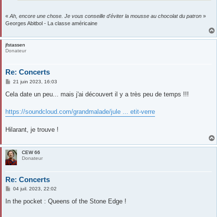
«
Ah, encore une chose. Je vous conseille d'éviter la mousse au chocolat du patron
»
Georges Abitbol - La classe américaine
jfstassen
Donateur
Re: Concerts
M
21 juin 2023, 16:03
e
s
Cela date un peu... mais j'ai découvert il y a très peu de temps !!!
s
a
g
https://soundcloud.com/grandmalade/jule ... etit-verre
e
Hilarant, je trouve !
CEW 66
Donateur
Re: Concerts
M
04 juil. 2023, 22:02
e
s
In the pocket : Queens of the Stone Edge !
s
a