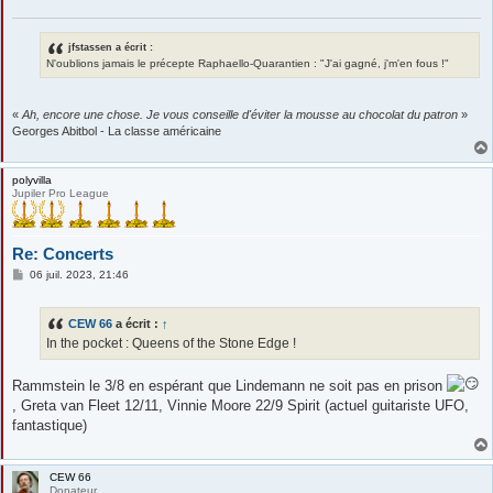
g
e
jfstassen a écrit :
N'oublions jamais le précepte Raphaello-Quarantien : "J'ai gagné, j'm'en fous !"
«
Ah, encore une chose. Je vous conseille d'éviter la mousse au chocolat du patron
»
Georges Abitbol - La classe américaine
polyvilla
Jupiler Pro League
Re: Concerts
M
06 juil. 2023, 21:46
e
s
s
CEW 66
a écrit :
↑
a
g
In the pocket : Queens of the Stone Edge !
e
Rammstein le 3/8 en espérant que Lindemann ne soit pas en prison
, Greta van Fleet 12/11, Vinnie Moore 22/9 Spirit (actuel guitariste UFO,
fantastique)
CEW 66
Donateur