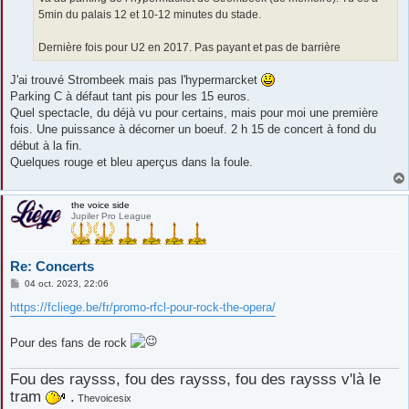
e
5min du palais 12 et 10-12 minutes du stade.
Dernière fois pour U2 en 2017. Pas payant et pas de barrière
J'ai trouvé Strombeek mais pas l'hypermarcket
Parking C à défaut tant pis pour les 15 euros.
Quel spectacle, du déjà vu pour certains, mais pour moi une première
fois. Une puissance à décorner un boeuf. 2 h 15 de concert à fond du
début à la fin.
Quelques rouge et bleu aperçus dans la foule.
the voice side
Jupiler Pro League
Re: Concerts
M
04 oct. 2023, 22:06
e
s
https://fcliege.be/fr/promo-rfcl-pour-rock-the-opera/
s
a
g
Pour des fans de rock
e
Fou des raysss, fou des raysss, fou des raysss v'là le
tram
.
Thevoicesix