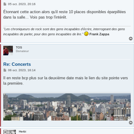
M
05 oct. 2023, 20:16
e
s
Étonnant cette action alors qu'il reste 10 places disponibles éparpillées
s
dans la salle... Vois pas trop l'intérêt.
a
g
e
"Les chroniqueurs de rock sont des gens incapables d'écrire, interrogeant des gens
incapables de parler, pour des gens incapables de lire."
Frank Zappa
TOS
Donateur
Re: Concerts
M
06 oct. 2023, 16:14
e
s
Il en reste bcp plus sur la deuxième date mais le lien du site pointe vers
s
la première.
a
g
e
Herbi