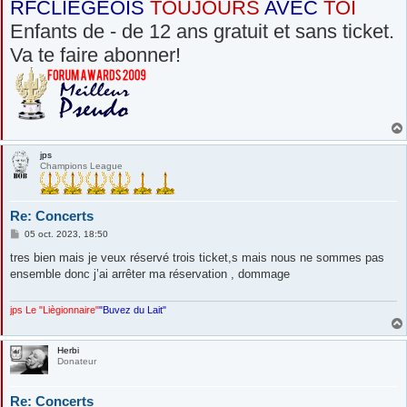
RFCLIEGEOIS
TOUJOURS
AVEC
TOI
Enfants de - de 12 ans gratuit et sans ticket.
Va te faire abonner!
jps
Champions League
Re: Concerts
M
05 oct. 2023, 18:50
e
s
tres bien mais je veux réservé trois ticket,s mais nous ne sommes pas
s
ensemble donc j’ai arrêter ma réservation , dommage
a
g
e
jps Le "Liègionnaire"
"Buvez du Lait"
Herbi
Donateur
Re: Concerts