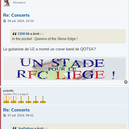
Donateur
Re: Concerts
M
06 juil. 2023, 22:23
e
s
s
CEW 66
a écrit :
↑
a
g
In the pocket : Queens of the Stone Edge !
e
Le guitariste de U2 a monté un cover band de QOTSA?
polyvilla
Jupiler Pro League
Re: Concerts
M
07 juil. 2023, 09:31
e
s
s
JoeDalton
a écrit :
↑
a