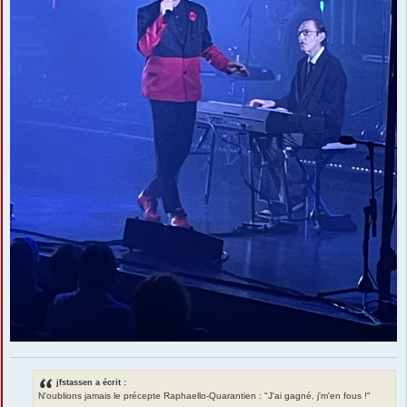
jfstassen a écrit :
N'oublions jamais le précepte Raphaello-Quarantien : "J'ai gagné, j'm'en fous !"