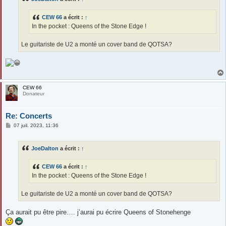
g
e
CEW 66
a écrit :
↑
In the pocket : Queens of the Stone Edge !
Le guitariste de U2 a monté un cover band de QOTSA?
CEW 66
Donateur
Re: Concerts
M
07 juil. 2023, 11:36
e
s
s
JoeDalton
a écrit :
↑
a
g
e
CEW 66
a écrit :
↑
In the pocket : Queens of the Stone Edge !
Le guitariste de U2 a monté un cover band de QOTSA?
Ça aurait pu être pire…. j’aurai pu écrire Queens of Stonehenge