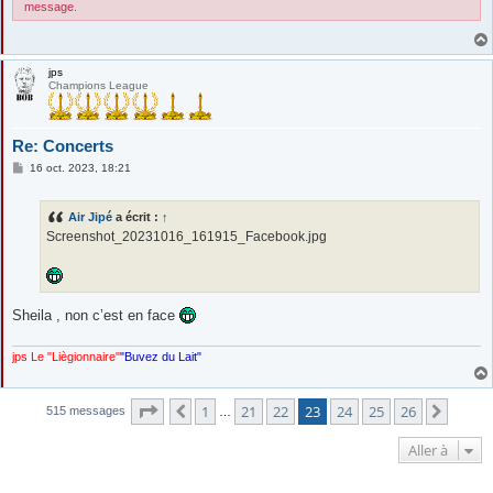
message.
jps
Champions League
Re: Concerts
M
16 oct. 2023, 18:21
e
s
s
Air Jipé
a écrit :
↑
a
g
Screenshot_20231016_161915_Facebook.jpg
e
Sheila , non c’est en face
jps Le "Liègionnaire"
"Buvez du Lait"
Page
23
sur
26
1
21
22
23
24
25
26
Précédente
Suiva
515 messages
…
Aller à