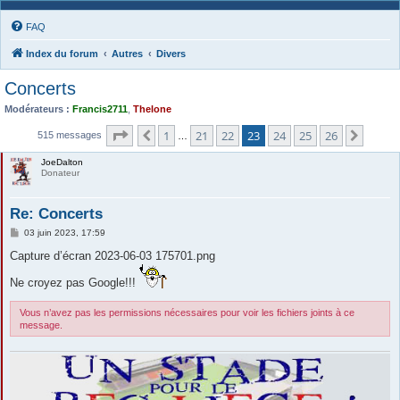
FAQ
Index du forum
Autres
Divers
Concerts
Modérateurs :
Francis2711
,
Thelone
Page
23
sur
26
1
21
22
23
24
25
26
Précédente
Suiva
515 messages
…
JoeDalton
Donateur
Re: Concerts
M
03 juin 2023, 17:59
e
s
Capture d’écran 2023-06-03 175701.png
s
a
Ne croyez pas Google!!!
g
e
Vous n’avez pas les permissions nécessaires pour voir les fichiers joints à ce
message.