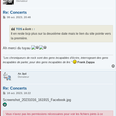
Donateur
Re: Concerts
M
06 oct. 2023, 20:46
e
s
s
TOS
a écrit :
↑
a
g
Il en reste bcp plus sur la deuxième date mais le lien du site pointe vers
e
la première.
Ah merci du tuyau
"Les chroniqueurs de rock sont des gens incapables d'écrire, interrogeant des gens
incapables de parler, pour des gens incapables de lire."
Frank Zappa
Air Jipé
Donateur
Re: Concerts
M
16 oct. 2023, 16:22
e
s
Screenshot_20231016_161915_Facebook.jpg
s
a
g
e
Vous n’avez pas les permissions nécessaires pour voir les fichiers joints à ce