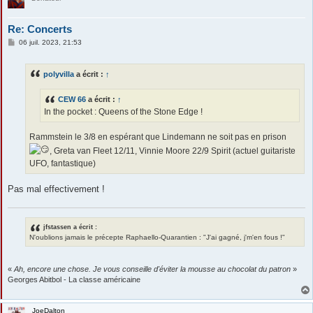
Re: Concerts
M
06 juil. 2023, 21:53
e
s
s
polyvilla
a écrit :
↑
a
g
e
CEW 66
a écrit :
↑
In the pocket : Queens of the Stone Edge !
Rammstein le 3/8 en espérant que Lindemann ne soit pas en prison
, Greta van Fleet 12/11, Vinnie Moore 22/9 Spirit (actuel guitariste
UFO, fantastique)
Pas mal effectivement !
jfstassen a écrit :
N'oublions jamais le précepte Raphaello-Quarantien : "J'ai gagné, j'm'en fous !"
«
Ah, encore une chose. Je vous conseille d'éviter la mousse au chocolat du patron
»
Georges Abitbol - La classe américaine
JoeDalton