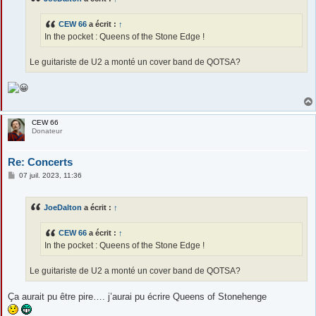
g
e
CEW 66
a écrit :
↑
In the pocket : Queens of the Stone Edge !
Le guitariste de U2 a monté un cover band de QOTSA?
CEW 66
Donateur
Re: Concerts
M
07 juil. 2023, 11:36
e
s
s
JoeDalton
a écrit :
↑
a
g
e
CEW 66
a écrit :
↑
In the pocket : Queens of the Stone Edge !
Le guitariste de U2 a monté un cover band de QOTSA?
Ça aurait pu être pire…. j’aurai pu écrire Queens of Stonehenge