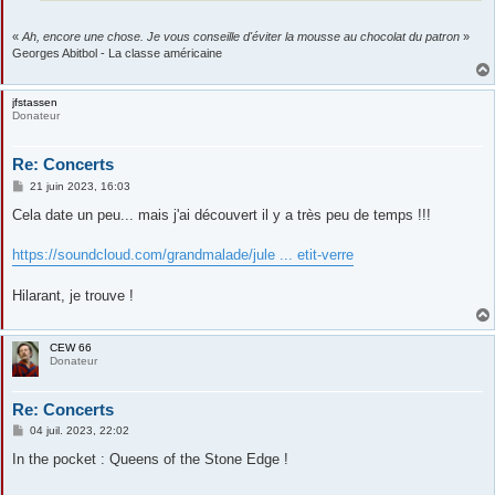
«
Ah, encore une chose. Je vous conseille d'éviter la mousse au chocolat du patron
»
Georges Abitbol - La classe américaine
jfstassen
Donateur
Re: Concerts
M
21 juin 2023, 16:03
e
s
Cela date un peu... mais j'ai découvert il y a très peu de temps !!!
s
a
g
https://soundcloud.com/grandmalade/jule ... etit-verre
e
Hilarant, je trouve !
CEW 66
Donateur
Re: Concerts
M
04 juil. 2023, 22:02
e
s
In the pocket : Queens of the Stone Edge !
s
a