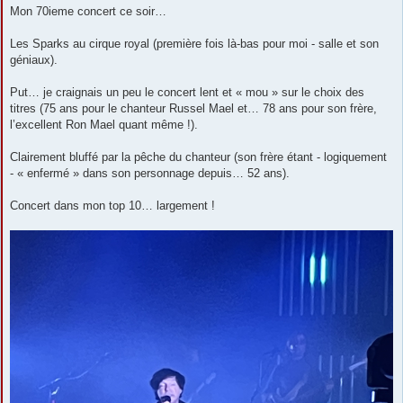
s
Mon 70ieme concert ce soir…
s
a
g
Les Sparks au cirque royal (première fois là-bas pour moi - salle et son
e
géniaux).
Put… je craignais un peu le concert lent et « mou » sur le choix des
titres (75 ans pour le chanteur Russel Mael et… 78 ans pour son frère,
l’excellent Ron Mael quant même !).
Clairement bluffé par la pêche du chanteur (son frère étant - logiquement
- « enfermé » dans son personnage depuis… 52 ans).
Concert dans mon top 10… largement !