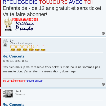
RFCLIEGEOIS
TOUJOURS
AVEC
TOI
Enfants de - de 12 ans gratuit et sans ticket.
Va te faire abonner!
jps
Champions League
Re: Concerts
M
05 oct. 2023, 18:50
e
s
tres bien mais je veux réservé trois ticket,s mais nous ne sommes pas
s
ensemble donc j’ai arrêter ma réservation , dommage
a
g
e
jps Le "Liègionnaire"
"Buvez du Lait"
Herbi
Donateur
Re: Concerts