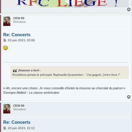
CEW 66
Donateur
Re: Concerts
M
03 juin 2023, 20:08
e
s
s
a
g
e
jfstassen a écrit :
N'oublions jamais le précepte Raphaello-Quarantien : "J'ai gagné, j'm'en fous !"
«
Ah, encore une chose. Je vous conseille d'éviter la mousse au chocolat du patron
»
Georges Abitbol - La classe américaine
CEW 66
Donateur
Re: Concerts
M
20 juin 2023, 22:12
e