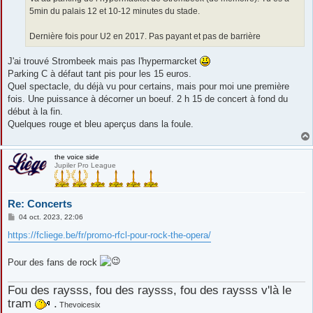
e
5min du palais 12 et 10-12 minutes du stade.
Dernière fois pour U2 en 2017. Pas payant et pas de barrière
J'ai trouvé Strombeek mais pas l'hypermarcket
Parking C à défaut tant pis pour les 15 euros.
Quel spectacle, du déjà vu pour certains, mais pour moi une première
fois. Une puissance à décorner un boeuf. 2 h 15 de concert à fond du
début à la fin.
Quelques rouge et bleu aperçus dans la foule.
the voice side
Jupiler Pro League
Re: Concerts
M
04 oct. 2023, 22:06
e
s
https://fcliege.be/fr/promo-rfcl-pour-rock-the-opera/
s
a
g
Pour des fans de rock
e
Fou des raysss, fou des raysss, fou des raysss v'là le
tram
.
Thevoicesix