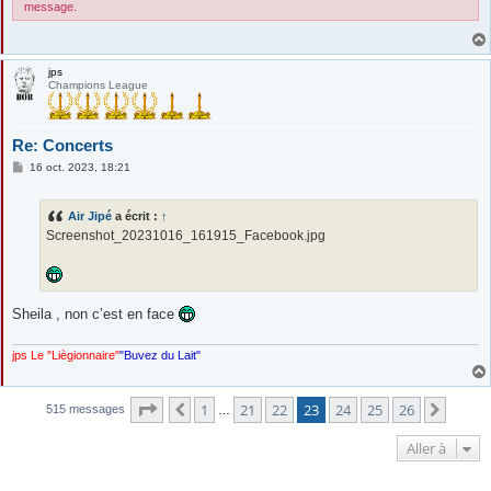
message.
jps
Champions League
Re: Concerts
M
16 oct. 2023, 18:21
e
s
s
Air Jipé
a écrit :
↑
a
g
Screenshot_20231016_161915_Facebook.jpg
e
Sheila , non c’est en face
jps Le "Liègionnaire"
"Buvez du Lait"
Page
23
sur
26
1
21
22
23
24
25
26
Précédente
Suiva
515 messages
…
Aller à