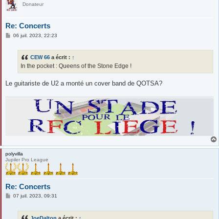
Donateur
Re: Concerts
M
06 juil. 2023, 22:23
e
s
s
CEW 66
a écrit :
↑
a
g
In the pocket : Queens of the Stone Edge !
e
Le guitariste de U2 a monté un cover band de QOTSA?
polyvilla
Jupiler Pro League
Re: Concerts
M
07 juil. 2023, 09:31
e
s
s
JoeDalton
a écrit :
↑
a