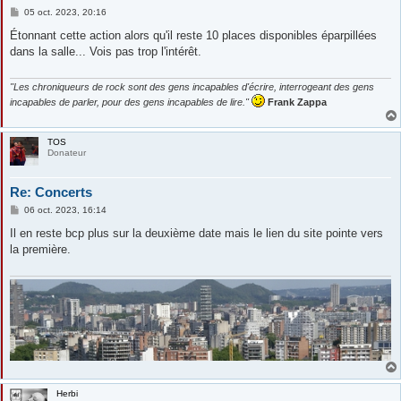
M
05 oct. 2023, 20:16
e
s
Étonnant cette action alors qu'il reste 10 places disponibles éparpillées
s
dans la salle... Vois pas trop l'intérêt.
a
g
e
"Les chroniqueurs de rock sont des gens incapables d'écrire, interrogeant des gens
incapables de parler, pour des gens incapables de lire."
Frank Zappa
TOS
Donateur
Re: Concerts
M
06 oct. 2023, 16:14
e
s
Il en reste bcp plus sur la deuxième date mais le lien du site pointe vers
s
la première.
a
g
e
Herbi