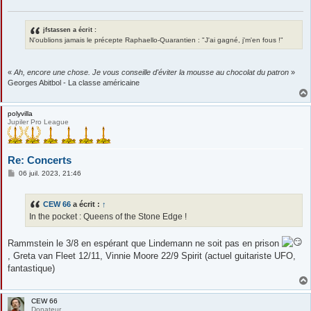
g
e
jfstassen a écrit :
N'oublions jamais le précepte Raphaello-Quarantien : "J'ai gagné, j'm'en fous !"
«
Ah, encore une chose. Je vous conseille d'éviter la mousse au chocolat du patron
»
Georges Abitbol - La classe américaine
polyvilla
Jupiler Pro League
Re: Concerts
M
06 juil. 2023, 21:46
e
s
s
CEW 66
a écrit :
↑
a
g
In the pocket : Queens of the Stone Edge !
e
Rammstein le 3/8 en espérant que Lindemann ne soit pas en prison
, Greta van Fleet 12/11, Vinnie Moore 22/9 Spirit (actuel guitariste UFO,
fantastique)
CEW 66
Donateur