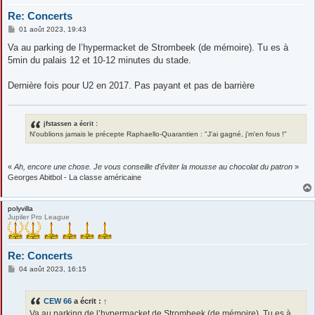
Re: Concerts
M
01 août 2023, 19:43
e
s
Va au parking de l’hypermacket de Strombeek (de mémoire). Tu es à
s
5min du palais 12 et 10-12 minutes du stade.
a
g
e
Dernière fois pour U2 en 2017. Pas payant et pas de barrière
jfstassen a écrit :
N'oublions jamais le précepte Raphaello-Quarantien : "J'ai gagné, j'm'en fous !"
«
Ah, encore une chose. Je vous conseille d'éviter la mousse au chocolat du patron
»
Georges Abitbol - La classe américaine
polyvilla
Jupiler Pro League
Re: Concerts
M
04 août 2023, 16:15
e
s
s
CEW 66
a écrit :
↑
a
g
Va au parking de l’hypermacket de Strombeek (de mémoire). Tu es à