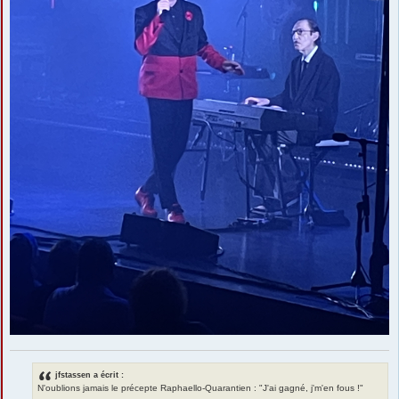
jfstassen a écrit :
N'oublions jamais le précepte Raphaello-Quarantien : "J'ai gagné, j'm'en fous !"