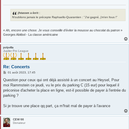
jfstassen a écrit :
N'oublions jamais le précepte Raphaello-Quarantien : "J'ai gagné, j'm'en fous !"
«
Ah, encore une chose. Je vous conseille d'éviter la mousse au chocolat du patron
»
Georges Abitbol - La classe américaine
polyvilla
Jupiler Pro League
Re: Concerts
M
01 août 2023, 17:45
e
s
Question pour ceux qui ont déjà assisté à un concert au Heysel, Pour
s
moi Rammstein ce jeudi, vu le prix du parking C (15 eur) pour lequel il
a
g
préconise d'acheter la place en ligne, est-il possible de payer à l'entrée du
e
parking ?
Si je trouve une place qq part, ça m'frait mal de payer à l'avance
CEW 66
Donateur