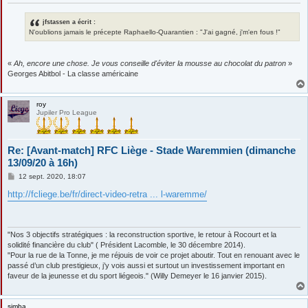
jfstassen a écrit :
N'oublions jamais le précepte Raphaello-Quarantien : "J'ai gagné, j'm'en fous !"
«
Ah, encore une chose. Je vous conseille d'éviter la mousse au chocolat du patron
»
Georges Abitbol - La classe américaine
roy
Jupiler Pro League
Re: [Avant-match] RFC Liège - Stade Waremmien (dimanche
13/09/20 à 16h)
M
12 sept. 2020, 18:07
e
s
http://fcliege.be/fr/direct-video-retra ... l-waremme/
s
a
g
e
"Nos 3 objectifs stratégiques : la reconstruction sportive, le retour à Rocourt et la
solidité financière du club" ( Président Lacomble, le 30 décembre 2014).
"Pour la rue de la Tonne, je me réjouis de voir ce projet aboutir. Tout en renouant avec le
passé d’un club prestigieux, j’y vois aussi et surtout un investissement important en
faveur de la jeunesse et du sport liégeois." (Willy Demeyer le 16 janvier 2015).
simba