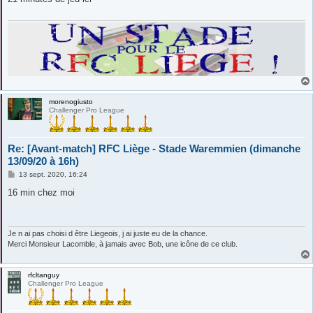
a
g
e
morenogiusto
Challenger Pro League
Re: [Avant-match] RFC Liège - Stade Waremmien (dimanche
13/09/20 à 16h)
M
13 sept. 2020, 16:24
e
s
16 min chez moi
s
a
g
e
Je n ai pas choisi d être Liegeois, j ai juste eu de la chance.
Merci Monsieur Lacomble, à jamais avec Bob, une icône de ce club.
rfcltanguy
Challenger Pro League