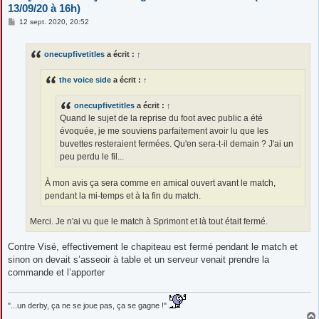
13/09/20 à 16h)
M
12 sept. 2020, 20:52
e
s
s
onecupfivetitles
a écrit :
↑
a
g
e
the voice side
a écrit :
↑
onecupfivetitles
a écrit :
↑
Quand le sujet de la reprise du foot avec public a été
évoquée, je me souviens parfaitement avoir lu que les
buvettes resteraient fermées. Qu'en sera-t-il demain ? J'ai un
peu perdu le fil...
À mon avis ça sera comme en amical ouvert avant le match,
pendant la mi-temps et à la fin du match.
Merci. Je n'ai vu que le match à Sprimont et là tout était fermé.
Contre Visé, effectivement le chapiteau est fermé pendant le match et
sinon on devait s’asseoir à table et un serveur venait prendre la
commande et l’apporter
"...un derby, ça ne se joue pas, ça se gagne !"