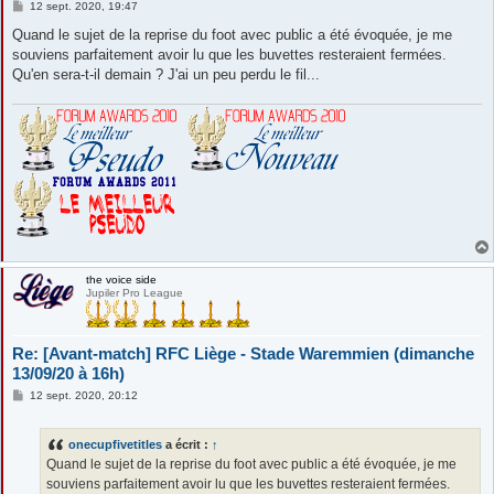
M
12 sept. 2020, 19:47
e
s
Quand le sujet de la reprise du foot avec public a été évoquée, je me
s
souviens parfaitement avoir lu que les buvettes resteraient fermées.
a
g
Qu'en sera-t-il demain ? J'ai un peu perdu le fil...
e
the voice side
Jupiler Pro League
Re: [Avant-match] RFC Liège - Stade Waremmien (dimanche
13/09/20 à 16h)
M
12 sept. 2020, 20:12
e
s
s
onecupfivetitles
a écrit :
↑
a
g
Quand le sujet de la reprise du foot avec public a été évoquée, je me
e
souviens parfaitement avoir lu que les buvettes resteraient fermées.