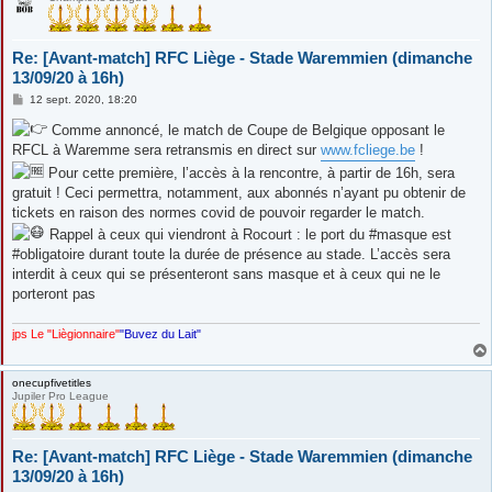
Re: [Avant-match] RFC Liège - Stade Waremmien (dimanche
13/09/20 à 16h)
M
12 sept. 2020, 18:20
e
s
Comme annoncé, le match de Coupe de Belgique opposant le
s
RFCL à Waremme sera retransmis en direct sur
www.fcliege.be
!
a
g
Pour cette première, l’accès à la rencontre, à partir de 16h, sera
e
gratuit ! Ceci permettra, notamment, aux abonnés n’ayant pu obtenir de
tickets en raison des normes covid de pouvoir regarder le match.
Rappel à ceux qui viendront à Rocourt : le port du #masque est
#obligatoire durant toute la durée de présence au stade. L’accès sera
interdit à ceux qui se présenteront sans masque et à ceux qui ne le
porteront pas
jps Le "Liègionnaire"
"Buvez du Lait"
onecupfivetitles
Jupiler Pro League
Re: [Avant-match] RFC Liège - Stade Waremmien (dimanche
13/09/20 à 16h)