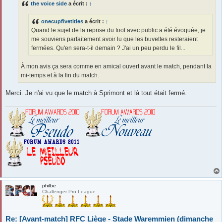
the voice side
a écrit :
↑
a
g
e
onecupfivetitles
a écrit :
↑
Quand le sujet de la reprise du foot avec public a été évoquée, je
me souviens parfaitement avoir lu que les buvettes resteraient
fermées. Qu'en sera-t-il demain ? J'ai un peu perdu le fil...
À mon avis ça sera comme en amical ouvert avant le match, pendant la
mi-temps et à la fin du match.
Merci. Je n'ai vu que le match à Sprimont et là tout était fermé.
philbe
Challenger Pro League
Re: [Avant-match] RFC Liège - Stade Waremmien (dimanche