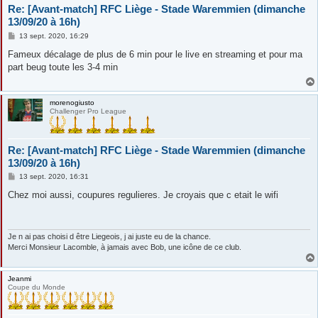
Re: [Avant-match] RFC Liège - Stade Waremmien (dimanche
13/09/20 à 16h)
M
13 sept. 2020, 16:29
e
s
Fameux décalage de plus de 6 min pour le live en streaming et pour ma
s
part beug toute les 3-4 min
a
g
e
morenogiusto
Challenger Pro League
Re: [Avant-match] RFC Liège - Stade Waremmien (dimanche
13/09/20 à 16h)
M
13 sept. 2020, 16:31
e
s
Chez moi aussi, coupures regulieres. Je croyais que c etait le wifi
s
a
g
e
Je n ai pas choisi d être Liegeois, j ai juste eu de la chance.
Merci Monsieur Lacomble, à jamais avec Bob, une icône de ce club.
Jeanmi
Coupe du Monde