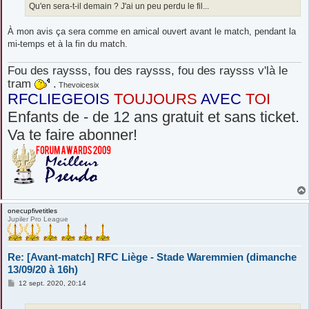
Qu'en sera-t-il demain ? J'ai un peu perdu le fil...
À mon avis ça sera comme en amical ouvert avant le match, pendant la
mi-temps et à la fin du match.
Fou des raysss, fou des raysss, fou des raysss v'là le
tram
.
Thevoicesix
RFCLIEGEOIS
TOUJOURS
AVEC
TOI
Enfants de - de 12 ans gratuit et sans ticket.
Va te faire abonner!
onecupfivetitles
Jupiler Pro League
Re: [Avant-match] RFC Liège - Stade Waremmien (dimanche
13/09/20 à 16h)
M
12 sept. 2020, 20:14
e
s
s