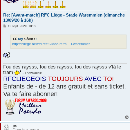
Re: [Avant-match] RFC Liège - Stade Waremmien (dimanche
13/09/20 à 16h)
M
12 sept. 2020, 18:09
e
s
s
roy
a écrit :
↑
a
g
http://fcliege.be/fr/direct-video-retra ... l-waremme/
e
Fou des raysss, fou des raysss, fou des raysss v'là le
tram
.
Thevoicesix
RFCLIEGEOIS
TOUJOURS
AVEC
TOI
Enfants de - de 12 ans gratuit et sans ticket.
Va te faire abonner!
jps
Champions League