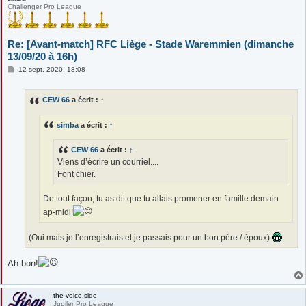
Challenger Pro League
Re: [Avant-match] RFC Liège - Stade Waremmien (dimanche
13/09/20 à 16h)
M
12 sept. 2020, 18:08
e
s
s
CEW 66
a écrit :
↑
a
g
e
simba
a écrit :
↑
CEW 66
a écrit :
↑
Viens d’écrire un courriel....
Font chier.
De tout façon, tu as dit que tu allais promener en famille demain
ap-midi!
(Oui mais je l’enregistrais et je passais pour un bon père / époux)
Ah bon!
the voice side
Jupiler Pro League