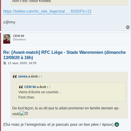
Non c’est Tilleur Knokke.
https://twitter.com/rtc_tele_liege/stat ... 81024?s=21
z@rmy
CEW 66
Donateur
Re: [Avant-match] RFC Liège - Stade Waremmien (dimanche
13/09/20 à 16h)
M
12 sept. 2020, 16:55
e
s
s
simba
a écrit :
↑
a
g
e
CEW 66
a écrit :
↑
Viens d’écrire un courriel....
Font chier.
De tout façon, tu as dit que tu allais promener en famille demain ap-
midi!
(Oui mais je l’enregistrais et je passais pour un bon père / époux)