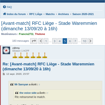
FAQ
Index du forum
RFC Liège
Matchs
Archives
Saison 2020-2021
[Avant-match] RFC Liège - Stade Waremmien
(dimanche 13/09/20 à 16h)
Modérateurs :
Francis2711
,
Thelone
Page
5
sur
10
1
3
4
5
6
7
10
Précédente
Suivant
183 messages
…
…
z@rmy
Division 1 ACFF
Re: [Avant-match] RFC Liège - Stade Waremmien
(dimanche 13/09/20 à 16h)
M
12 sept. 2020, 15:57
e
s
s
Mr Saroyan
a écrit :
↑
a
g
e
the voice side
a écrit :
↑
Rtc retransmet le match.