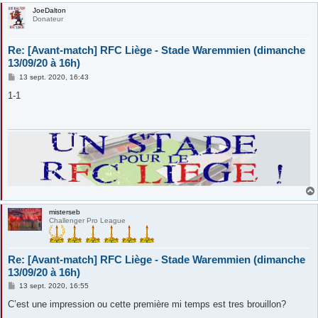
JoeDalton
Donateur
Re: [Avant-match] RFC Liège - Stade Waremmien (dimanche
13/09/20 à 16h)
M
13 sept. 2020, 16:43
e
s
1-1
s
a
g
e
misterseb
Challenger Pro League
Re: [Avant-match] RFC Liège - Stade Waremmien (dimanche
13/09/20 à 16h)
M
13 sept. 2020, 16:55
e
s
C’est une impression ou cette première mi temps est tres brouillon?
s