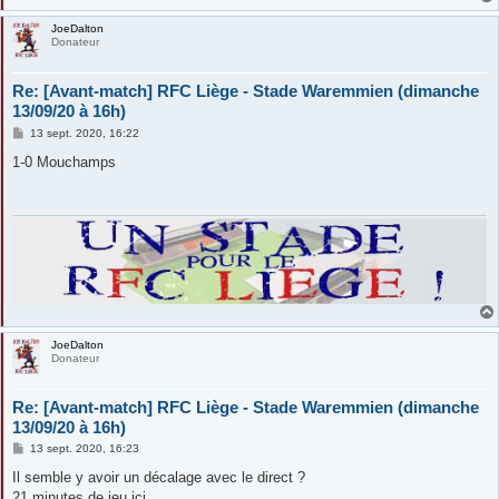
JoeDalton
Donateur
Re: [Avant-match] RFC Liège - Stade Waremmien (dimanche
13/09/20 à 16h)
M
13 sept. 2020, 16:22
e
s
1-0 Mouchamps
s
a
g
e
JoeDalton
Donateur
Re: [Avant-match] RFC Liège - Stade Waremmien (dimanche
13/09/20 à 16h)
M
13 sept. 2020, 16:23
e
s
Il semble y avoir un décalage avec le direct ?
s
21 minutes de jeu ici