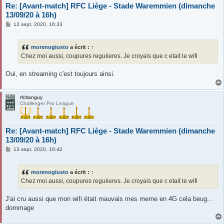
Re: [Avant-match] RFC Liège - Stade Waremmien (dimanche
13/09/20 à 16h)
M
13 sept. 2020, 16:33
e
s
s
morenogiusto
a écrit :
↑
a
g
Chez moi aussi, coupures regulieres. Je croyais que c etait le wifi
e
Oui, en streaming c'est toujours ainsi.
rfcltanguy
Challenger Pro League
Re: [Avant-match] RFC Liège - Stade Waremmien (dimanche
13/09/20 à 16h)
M
13 sept. 2020, 16:42
e
s
s
morenogiusto
a écrit :
↑
a
g
Chez moi aussi, coupures regulieres. Je croyais que c etait le wifi
e
J'ai cru aussi que mon wifi était mauvais mes meme en 4G cela beug...
dommage