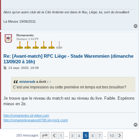
a
g
e
Alors qu’un autre club de la Cité Ardente est dans le flou, Liège, lui, sort du brouillard
La Meuse 19/06/2011
Romanenko
Division 2 ACFF
Re: [Avant-match] RFC Liège - Stade Waremmien (dimanche
13/09/20 à 16h)
M
13 sept. 2020, 16:59
e
s
s
misterseb
a écrit :
↑
a
g
C’est une impression ou cette première mi temps est tres brouillon?
e
Je trouve que le niveau du match est au niveau du live. Faible. Espérons
mieux en 2e.
http://romanenko.skyblog.com
http://romanenkosaison0708.skyrock.com/
Page
5
sur
10
1
3
4
5
6
7
10
Précédente
Suivant
183 messages
…
…