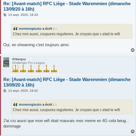
Re: [Avant-match] RFC Liège - Stade Waremmien (dimanche
13/09/20 à 16h)
M
13 sept. 2020, 16:33
e
s
s
morenogiusto
a écrit :
↑
a
g
Chez moi aussi, coupures regulieres. Je croyais que c etait le wifi
e
Oui, en streaming c'est toujours ainsi.
rfcltanguy
Challenger Pro League
Re: [Avant-match] RFC Liège - Stade Waremmien (dimanche
13/09/20 à 16h)
M
13 sept. 2020, 16:42
e
s
s
morenogiusto
a écrit :
↑
a
g
Chez moi aussi, coupures regulieres. Je croyais que c etait le wifi
e
J'ai cru aussi que mon wifi était mauvais mes meme en 4G cela beug...
dommage