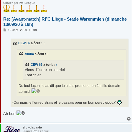
Challenger Pro League
Re: [Avant-match] RFC Liège - Stade Waremmien (dimanche
13/09/20 à 16h)
M
12 sept. 2020, 18:08
e
s
s
CEW 66
a écrit :
↑
a
g
e
simba
a écrit :
↑
CEW 66
a écrit :
↑
Viens d’écrire un courriel....
Font chier.
De tout façon, tu as dit que tu allais promener en famille demain
ap-midi!
(Oui mais je l’enregistrais et je passais pour un bon père / époux)
Ah bon!
the voice side
Jupiler Pro League