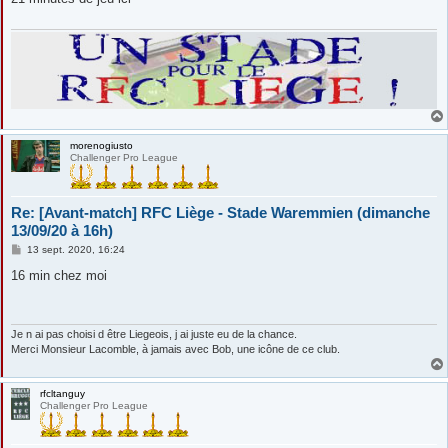
a
g
e
morenogiusto
Challenger Pro League
Re: [Avant-match] RFC Liège - Stade Waremmien (dimanche
13/09/20 à 16h)
M
13 sept. 2020, 16:24
e
s
16 min chez moi
s
a
g
e
Je n ai pas choisi d être Liegeois, j ai juste eu de la chance.
Merci Monsieur Lacomble, à jamais avec Bob, une icône de ce club.
rfcltanguy
Challenger Pro League