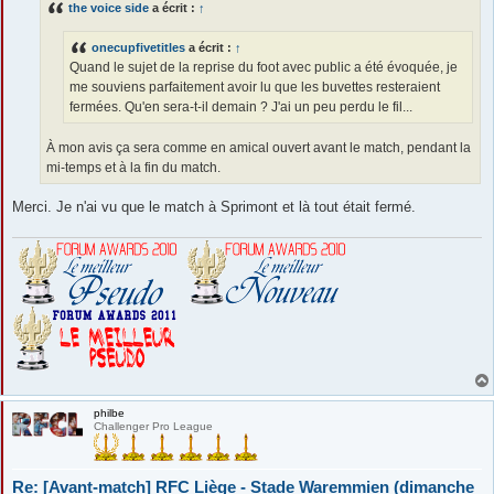
the voice side
a écrit :
↑
a
g
e
onecupfivetitles
a écrit :
↑
Quand le sujet de la reprise du foot avec public a été évoquée, je
me souviens parfaitement avoir lu que les buvettes resteraient
fermées. Qu'en sera-t-il demain ? J'ai un peu perdu le fil...
À mon avis ça sera comme en amical ouvert avant le match, pendant la
mi-temps et à la fin du match.
Merci. Je n'ai vu que le match à Sprimont et là tout était fermé.
philbe
Challenger Pro League
Re: [Avant-match] RFC Liège - Stade Waremmien (dimanche