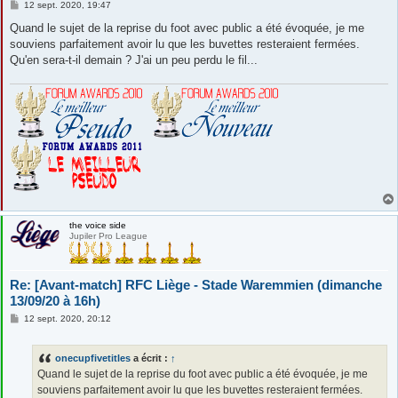
M
12 sept. 2020, 19:47
e
s
Quand le sujet de la reprise du foot avec public a été évoquée, je me
s
souviens parfaitement avoir lu que les buvettes resteraient fermées.
a
g
Qu'en sera-t-il demain ? J'ai un peu perdu le fil...
e
the voice side
Jupiler Pro League
Re: [Avant-match] RFC Liège - Stade Waremmien (dimanche
13/09/20 à 16h)
M
12 sept. 2020, 20:12
e
s
s
onecupfivetitles
a écrit :
↑
a
g
Quand le sujet de la reprise du foot avec public a été évoquée, je me
e
souviens parfaitement avoir lu que les buvettes resteraient fermées.