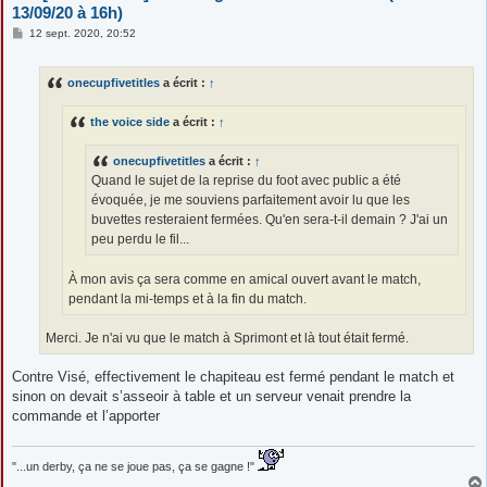
13/09/20 à 16h)
M
12 sept. 2020, 20:52
e
s
s
onecupfivetitles
a écrit :
↑
a
g
e
the voice side
a écrit :
↑
onecupfivetitles
a écrit :
↑
Quand le sujet de la reprise du foot avec public a été
évoquée, je me souviens parfaitement avoir lu que les
buvettes resteraient fermées. Qu'en sera-t-il demain ? J'ai un
peu perdu le fil...
À mon avis ça sera comme en amical ouvert avant le match,
pendant la mi-temps et à la fin du match.
Merci. Je n'ai vu que le match à Sprimont et là tout était fermé.
Contre Visé, effectivement le chapiteau est fermé pendant le match et
sinon on devait s’asseoir à table et un serveur venait prendre la
commande et l’apporter
"...un derby, ça ne se joue pas, ça se gagne !"