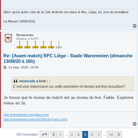
a
g
e
Alors qu’un autre club de la Cité Ardente est dans le flou, Liège, lui, sort du brouillard
La Meuse 19/06/2011
Romanenko
Division 2 ACFF
Re: [Avant-match] RFC Liège - Stade Waremmien (dimanche
13/09/20 à 16h)
M
13 sept. 2020, 16:59
e
s
s
misterseb
a écrit :
↑
a
g
C’est une impression ou cette première mi temps est tres brouillon?
e
Je trouve que le niveau du match est au niveau du live. Faible. Espérons
mieux en 2e.
http://romanenko.skyblog.com
http://romanenkosaison0708.skyrock.com/
Page
5
sur
10
1
3
4
5
6
7
10
Précédente
Suivant
183 messages
…
…