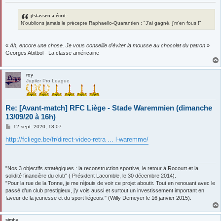
jfstassen a écrit :
N'oublions jamais le précepte Raphaello-Quarantien : "J'ai gagné, j'm'en fous !"
«
Ah, encore une chose. Je vous conseille d'éviter la mousse au chocolat du patron
»
Georges Abitbol - La classe américaine
roy
Jupiler Pro League
Re: [Avant-match] RFC Liège - Stade Waremmien (dimanche
13/09/20 à 16h)
M
12 sept. 2020, 18:07
e
s
http://fcliege.be/fr/direct-video-retra ... l-waremme/
s
a
g
e
"Nos 3 objectifs stratégiques : la reconstruction sportive, le retour à Rocourt et la
solidité financière du club" ( Président Lacomble, le 30 décembre 2014).
"Pour la rue de la Tonne, je me réjouis de voir ce projet aboutir. Tout en renouant avec le
passé d’un club prestigieux, j’y vois aussi et surtout un investissement important en
faveur de la jeunesse et du sport liégeois." (Willy Demeyer le 16 janvier 2015).
simba