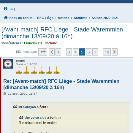
FAQ
Index du forum
RFC Liège
Matchs
Archives
Saison 2020-2021
[Avant-match] RFC Liège - Stade Waremmien
(dimanche 13/09/20 à 16h)
Modérateurs :
Francis2711
,
Thelone
Page
5
sur
10
1
3
4
5
6
7
10
Précédente
Suivant
183 messages
…
…
z@rmy
Division 1 ACFF
Re: [Avant-match] RFC Liège - Stade Waremmien
(dimanche 13/09/20 à 16h)
M
12 sept. 2020, 15:57
e
s
s
Mr Saroyan
a écrit :
↑
a
g
e
the voice side
a écrit :
↑
Rtc retransmet le match.