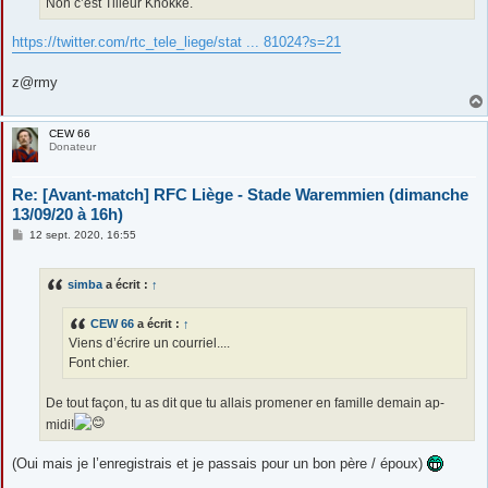
Non c’est Tilleur Knokke.
https://twitter.com/rtc_tele_liege/stat ... 81024?s=21
z@rmy
CEW 66
Donateur
Re: [Avant-match] RFC Liège - Stade Waremmien (dimanche
13/09/20 à 16h)
M
12 sept. 2020, 16:55
e
s
s
simba
a écrit :
↑
a
g
e
CEW 66
a écrit :
↑
Viens d’écrire un courriel....
Font chier.
De tout façon, tu as dit que tu allais promener en famille demain ap-
midi!
(Oui mais je l’enregistrais et je passais pour un bon père / époux)