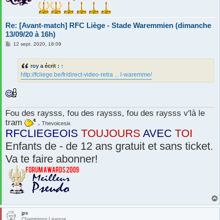
Re: [Avant-match] RFC Liège - Stade Waremmien (dimanche
13/09/20 à 16h)
M
12 sept. 2020, 18:09
e
s
s
roy
a écrit :
↑
a
g
http://fcliege.be/fr/direct-video-retra ... l-waremme/
e
Fou des raysss, fou des raysss, fou des raysss v'là le
tram
.
Thevoicesix
RFCLIEGEOIS
TOUJOURS
AVEC
TOI
Enfants de - de 12 ans gratuit et sans ticket.
Va te faire abonner!
jps
Champions League