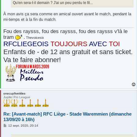
Qu'en sera-t-il demain ? J'ai un peu perdu le fil...
À mon avis ça sera comme en amical ouvert avant le match, pendant la
mi-temps et à la fin du match.
Fou des raysss, fou des raysss, fou des raysss v'là le
tram
.
Thevoicesix
RFCLIEGEOIS
TOUJOURS
AVEC
TOI
Enfants de - de 12 ans gratuit et sans ticket.
Va te faire abonner!
onecupfivetitles
Jupiler Pro League
Re: [Avant-match] RFC Liège - Stade Waremmien (dimanche
13/09/20 à 16h)
M
12 sept. 2020, 20:14
e
s
s