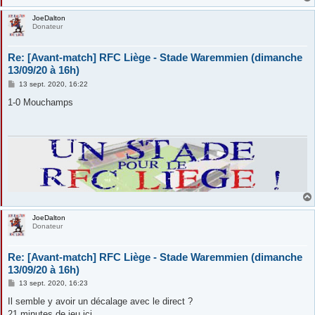
JoeDalton
Donateur
Re: [Avant-match] RFC Liège - Stade Waremmien (dimanche
13/09/20 à 16h)
M
13 sept. 2020, 16:22
e
s
1-0 Mouchamps
s
a
g
e
JoeDalton
Donateur
Re: [Avant-match] RFC Liège - Stade Waremmien (dimanche
13/09/20 à 16h)
M
13 sept. 2020, 16:23
e
s
Il semble y avoir un décalage avec le direct ?
s
21 minutes de jeu ici