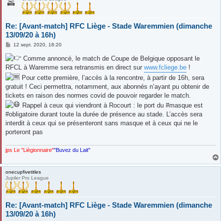
Re: [Avant-match] RFC Liège - Stade Waremmien (dimanche
13/09/20 à 16h)
M
12 sept. 2020, 18:20
e
s
Comme annoncé, le match de Coupe de Belgique opposant le
s
RFCL à Waremme sera retransmis en direct sur
www.fcliege.be
!
a
g
Pour cette première, l’accès à la rencontre, à partir de 16h, sera
e
gratuit ! Ceci permettra, notamment, aux abonnés n’ayant pu obtenir de
tickets en raison des normes covid de pouvoir regarder le match.
Rappel à ceux qui viendront à Rocourt : le port du #masque est
#obligatoire durant toute la durée de présence au stade. L’accès sera
interdit à ceux qui se présenteront sans masque et à ceux qui ne le
porteront pas
jps Le "Liègionnaire"
"Buvez du Lait"
onecupfivetitles
Jupiler Pro League
Re: [Avant-match] RFC Liège - Stade Waremmien (dimanche
13/09/20 à 16h)