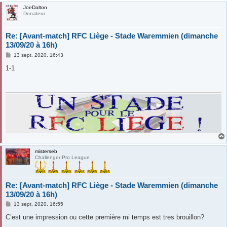
JoeDalton
Donateur
Re: [Avant-match] RFC Liège - Stade Waremmien (dimanche
13/09/20 à 16h)
M
13 sept. 2020, 16:43
e
s
1-1
s
a
g
e
misterseb
Challenger Pro League
Re: [Avant-match] RFC Liège - Stade Waremmien (dimanche
13/09/20 à 16h)
M
13 sept. 2020, 16:55
e
s
C’est une impression ou cette première mi temps est tres brouillon?
s