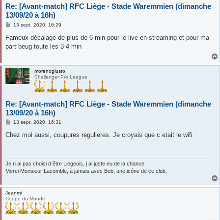
Re: [Avant-match] RFC Liège - Stade Waremmien (dimanche
13/09/20 à 16h)
M
13 sept. 2020, 16:29
e
s
Fameux décalage de plus de 6 min pour le live en streaming et pour ma
s
part beug toute les 3-4 min
a
g
e
morenogiusto
Challenger Pro League
Re: [Avant-match] RFC Liège - Stade Waremmien (dimanche
13/09/20 à 16h)
M
13 sept. 2020, 16:31
e
s
Chez moi aussi, coupures regulieres. Je croyais que c etait le wifi
s
a
g
e
Je n ai pas choisi d être Liegeois, j ai juste eu de la chance.
Merci Monsieur Lacomble, à jamais avec Bob, une icône de ce club.
Jeanmi
Coupe du Monde