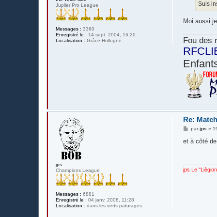
g
Suis in
Jupiler Pro League
e
Moi aussi j
Messages :
3360
Enregistré le :
14 sept. 2004, 16:20
Fou des r
Localisation :
Grâce-Hollogne
RFCLI
Enfants
Re: Match
M
par
jps
»
1
e
s
et à côté d
s
a
g
e
jps
jps Le "Liègio
Champions League
Messages :
6881
Enregistré le :
04 janv. 2008, 11:28
Localisation :
dans les verts paturages