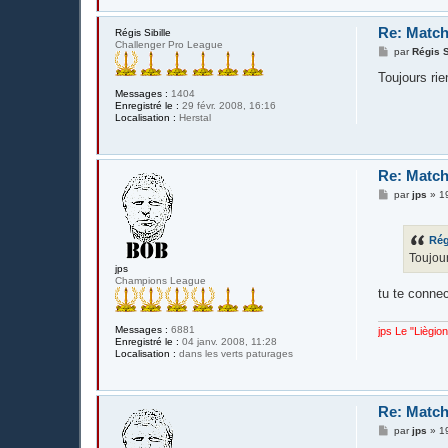
Re: Match
Régis Sibille
Challenger Pro League
M
par
Régis S
e
s
Toujours rie
s
Messages :
1404
a
Enregistré le :
29 févr. 2008, 16:16
g
Localisation :
Herstal
e
Re: Match
M
par
jps
»
1
e
s
s
Rég
a
g
Toujour
e
jps
Champions League
tu te connec
Messages :
6881
jps Le "Liègio
Enregistré le :
04 janv. 2008, 11:28
Localisation :
dans les verts paturages
Re: Match
M
par
jps
»
1
e