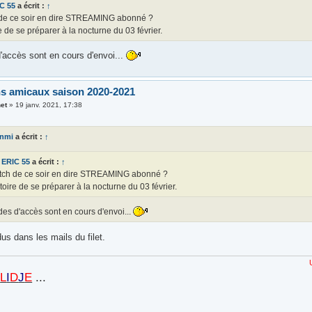
C 55
a écrit :
↑
de ce soir en dire STREAMING abonné ?
e de se préparer à la nocturne du 03 février.
'accès sont en cours d'envoi...
s amicaux saison 2020-2021
et
»
19 janv. 2021, 17:38
anmi
a écrit :
↑
ERIC 55
a écrit :
↑
tch de ce soir en dire STREAMING abonné ?
toire de se préparer à la nocturne du 03 février.
es d'accès sont en cours d'envoi...
dus dans les mails du filet.
UN
STADE
P
L
I
D
J
E
...