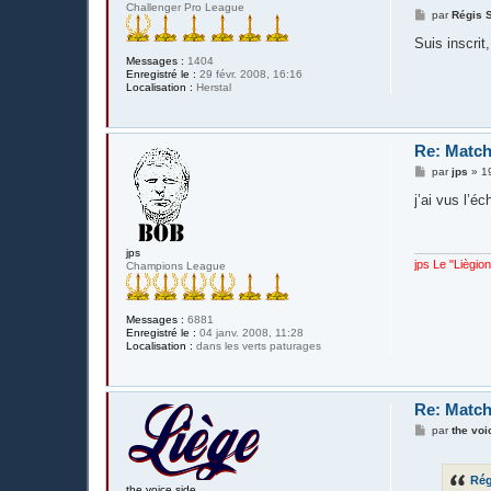
Challenger Pro League
M
par
Régis S
e
s
Suis inscrit
s
Messages :
1404
a
Enregistré le :
29 févr. 2008, 16:16
g
Localisation :
Herstal
e
Re: Match
M
par
jps
»
1
e
s
j’ai vus l’é
s
a
g
e
jps
jps Le "Liègio
Champions League
Messages :
6881
Enregistré le :
04 janv. 2008, 11:28
Localisation :
dans les verts paturages
Re: Match
M
par
the voi
e
s
s
Rég
a
the voice side