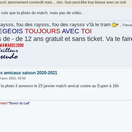
scrit, abonnement connecté mais ... rien. Suis peut-être trop biesse avec un ordi
e vois que la photo du match, mais pas de vidéo...
aysss, fou des raysss, fou des raysss v'là le tram
.
Thevoi
EGEOIS
TOUJOURS
AVEC
TOI
 de - de 12 ans gratuit et sans ticket. Va te fai
s amicaux saison 2020-2021
9 janv. 2021, 19:50
e la photo il annonce le 23 janvier match amical contre as Eupen à 16h
nnaire"
"Buvez du Lait"