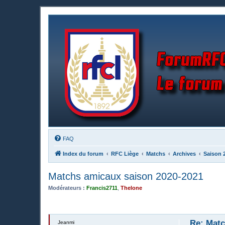
FAQ
Index du forum
RFC Liège
Matchs
Archives
Saison 
Matchs amicaux saison 2020-2021
Modérateurs :
Francis2711
,
Thelone
Re: Matc
Jeanmi