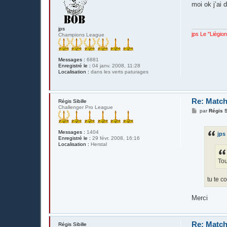
s
moi ok j’ai 
s
a
g
e
jps
jps Le "Liègio
Champions League
Messages :
6881
Enregistré le :
04 janv. 2008, 11:28
Localisation :
dans les verts paturages
Re: Match
Régis Sibille
Challenger Pro League
M
par
Régis S
e
s
s
Messages :
1404
jps
a
Enregistré le :
29 févr. 2008, 16:16
g
Localisation :
Herstal
e
Tou
tu te c
Merci
Re: Match
Régis Sibille