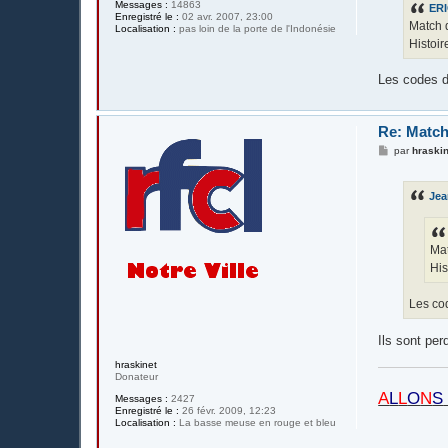
Messages :
14863
ERI
a
Enregistré le :
02 avr. 2007, 23:00
g
Match 
Localisation :
pas loin de la porte de l'Indonésie
e
Histoir
Les codes d
Re: Match
M
par
hraskin
e
s
s
Je
a
g
e
Ma
His
Les cod
Ils sont per
hraskinet
Donateur
A
L
L
O
N
S
Messages :
2427
Enregistré le :
26 févr. 2009, 12:23
Localisation :
La basse meuse en rouge et bleu