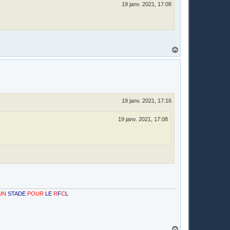
19 janv. 2021, 17:08
H
a
u
t
19 janv. 2021, 17:16
19 janv. 2021, 17:08
OUR
LE
R
F
C
L
H