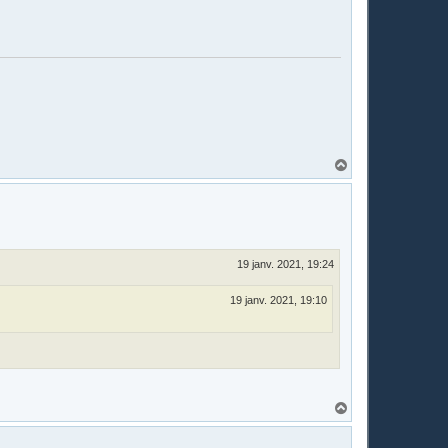
H
a
u
t
19 janv. 2021, 19:24
19 janv. 2021, 19:10
H
a
u