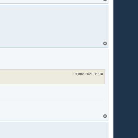
a
u
t
H
a
u
t
19 janv. 2021, 19:10
H
a
u
t