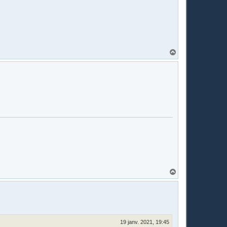
t
H
a
u
t
H
a
u
t
19 janv. 2021, 19:45