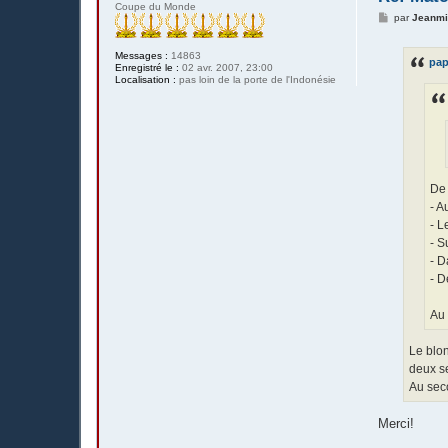
Coupe du Monde
M
par
Jeanm
e
s
s
Messages :
14863
pap
a
Enregistré le :
02 avr. 2007, 23:00
g
Localisation :
pas loin de la porte de l'Indonésie
e
De 
- A
- L
- S
- D
- D
Au
Le blo
deux s
Au sec
Merci!