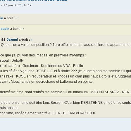
i
»
17 janv. 2021, 16:17
in
a écrit :
↑
papin
a écrit :
↑
Jeanmi
a écrit :
↑
Quelqu'un a vu la composition ? 1ere et2e mi-temps assez différente apparemmen
ce que j'ai pu voir des images, en première mi-temps :
u goal : Debatty
e trois arrière : Gerstman - Kerstenne ou VDA - Bustin
ur les côtés : A gauche D'OSTILLO et à droite ??? (le jeune blond me semble-t-il qui
ans l'axe : KOSE en récupérateur et Rhodes un cran plus haut à droite et Bruggem
evant : Mouchamps en décrochage et Lallemand en pointe.
 deuxième time, sont rentrés me semble-t-il au minimum : MARTIN SUAREZ - 
nd du premier time doit être Loïc Besson. C'est bien KERSTENNE en défense centra
euls absent.
ond time, est également rentré ALFIERI, EFEKIA et KAKUDJI