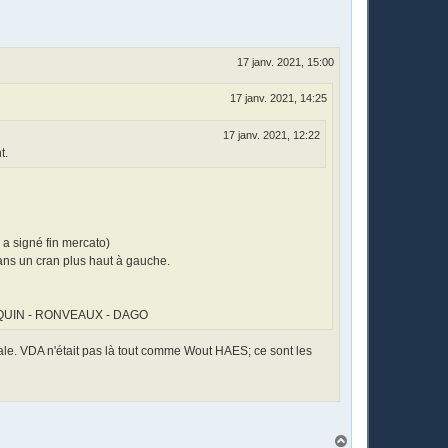
17 janv. 2021, 15:00
17 janv. 2021, 14:25
17 janv. 2021, 12:22
t.
 a signé fin mercato)
ans un cran plus haut à gauche.
RENQUIN - RONVEAUX - DAGO
le. VDA n'était pas là tout comme Wout HAES; ce sont les
H