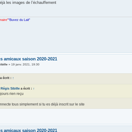
déjà les images de l’échauffement
nnaire"
"Buvez du Lait"
s amicaux saison 2020-2021
ibille
»
19 janv. 2021, 19:30
a écrit :
↑
Régis Sibille
a écrit :
↑
jours rien reçu
onnecte tous simplement si tu es déjà inscrit sur le site
s amicaux saison 2020-2021