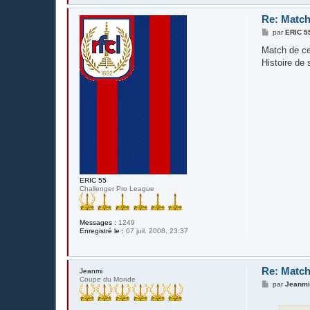
Re: Match
M
par
ERIC 5
e
s
Match de c
s
Histoire de 
a
g
e
ERIC 55
Challenger Pro League
Messages :
1249
Enregistré le :
07 juil. 2008, 23:37
Re: Match
Jeanmi
Coupe du Monde
M
par
Jeanm
e
s
s