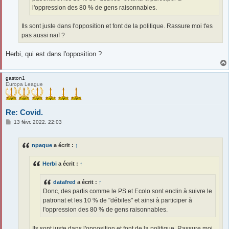
l'oppression des 80 % de gens raisonnables.
Ils sont juste dans l'opposition et font de la politique. Rassure moi t'es
pas aussi naïf ?
Herbi, qui est dans l'opposition ?
gaston1
Europa League
Re: Covid.
M
13 févr. 2022, 22:03
e
s
s
npaque
a écrit :
↑
a
g
e
Herbi
a écrit :
↑
datafred
a écrit :
↑
Donc, des partis comme le PS et Ecolo sont enclin à suivre le
patronat et les 10 % de "débiles" et ainsi à participer à
l'oppression des 80 % de gens raisonnables.
Ils sont juste dans l'opposition et font de la politique. Rassure moi