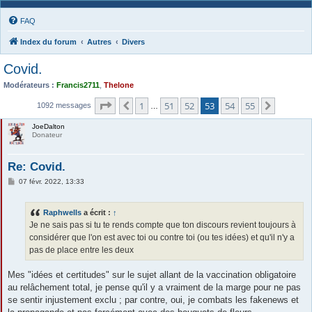
FAQ
Index du forum
Autres
Divers
Covid.
Modérateurs :
Francis2711
,
Thelone
Page
53
sur
55
1
51
52
53
54
55
Précédente
Suivant
1092 messages
…
JoeDalton
Donateur
Re: Covid.
M
07 févr. 2022, 13:33
e
s
s
Raphwells
a écrit :
↑
a
g
Je ne sais pas si tu te rends compte que ton discours revient toujours à
e
considérer que l'on est avec toi ou contre toi (ou tes idées) et qu'il n'y a
pas de place entre les deux
Mes "idées et certitudes" sur le sujet allant de la vaccination obligatoire
au relâchement total, je pense qu'il y a vraiment de la marge pour ne pas
se sentir injustement exclu ; par contre, oui, je combats les fakenews et