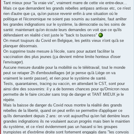
Tant mieux pour "la vraie vie", vraiment marre de cette vie entre-deux...
Mais ce que demandent les grands rebelles antipass antivax etc, ce n'est
rien d'autre que ça, qu'on puisse revenir enfin à une situation où le
politique et l'économique ne soient pas soumis au sanitaire, faut arrêter
les grandes indignations sur le système, la démocratie ou les soins de
santé: maintenant qu'on écoute leurs demandes on voit que ce qu'ils
défendaient en réalité c'est juste le "back to business"
On meurt toujours du Covid en Belgique, les petits vieux n'ont qu'à se
planquer désormais.
On supprime toute mesure à l'école, sans pour autant faciliter la
vaccination des plus jeunes (ça devient même limite honteux d'oser
l'envisager).
Aucune mesure durable pour la mobilité ou le télétravail, tout le monde
peut se retaper 2h d'embouteillages (et je pense qu'à Liège on va
vraiment le sentir passer), et rien pour le système de santé.
Tests, quarantaines, tracing ou vaccin, en attendant le CST, sont pour
ainsi dire des souvenirs: il y a de bonnes chances pour qu'Omicron nous
permette de le faire circuler sans trop de danger et TANT MIEUX je le
répète.
Mais la baisse de danger du Covid nous montre la réalité des grands
rebelles de la liberté, quand on peut enfin se permettre d'appliquer ce
qu'ils demandent depuis 2 ans: on voit aujourd'hui qu'en fait derrière leurs
grandes indignations ils ne voulaient aucun progrès mais bien le maintien
du système, et ce n'est évidemment pas un hasard si les groupes
trumpistes et d'extrême droite sont fortement engagés dans "les convois