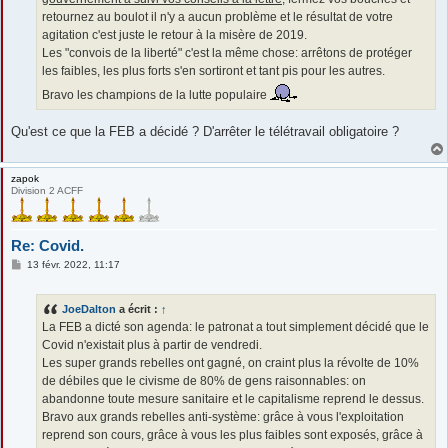
retournez au boulot il n'y a aucun problème et le résultat de votre
agitation c'est juste le retour à la misère de 2019.
Les "convois de la liberté" c'est la même chose: arrêtons de protéger
les faibles, les plus forts s'en sortiront et tant pis pour les autres.
Bravo les champions de la lutte populaire
Qu'est ce que la FEB a décidé ? D'arrêter le télétravail obligatoire ?
zapok
Division 2 ACFF
Re: Covid.
M
13 févr. 2022, 11:17
e
s
s
JoeDalton
a écrit :
↑
a
g
La FEB a dicté son agenda: le patronat a tout simplement décidé que le
e
Covid n'existait plus à partir de vendredi.
Les super grands rebelles ont gagné, on craint plus la révolte de 10%
de débiles que le civisme de 80% de gens raisonnables: on
abandonne toute mesure sanitaire et le capitalisme reprend le dessus.
Bravo aux grands rebelles anti-système: grâce à vous l'exploitation
reprend son cours, grâce à vous les plus faibles sont exposés, grâce à