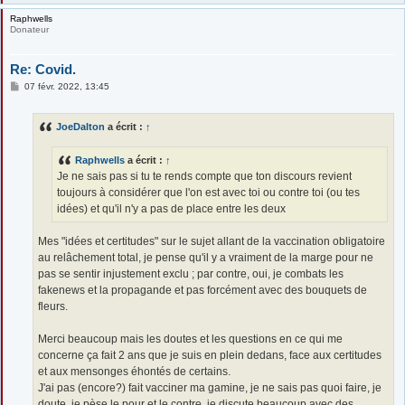
Raphwells
Donateur
Re: Covid.
M
07 févr. 2022, 13:45
e
s
s
JoeDalton
a écrit :
↑
a
g
e
Raphwells
a écrit :
↑
Je ne sais pas si tu te rends compte que ton discours revient
toujours à considérer que l'on est avec toi ou contre toi (ou tes
idées) et qu'il n'y a pas de place entre les deux
Mes "idées et certitudes" sur le sujet allant de la vaccination obligatoire
au relâchement total, je pense qu'il y a vraiment de la marge pour ne
pas se sentir injustement exclu ; par contre, oui, je combats les
fakenews et la propagande et pas forcément avec des bouquets de
fleurs.
Merci beaucoup mais les doutes et les questions en ce qui me
concerne ça fait 2 ans que je suis en plein dedans, face aux certitudes
et aux mensonges éhontés de certains.
J'ai pas (encore?) fait vacciner ma gamine, je ne sais pas quoi faire, je
doute, je pèse le pour et le contre, je discute beaucoup avec des