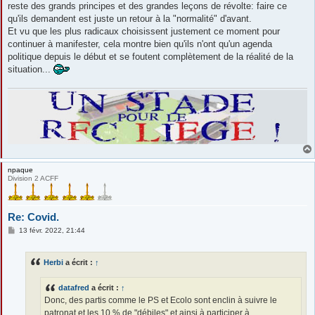
reste des grands principes et des grandes leçons de révolte: faire ce
qu'ils demandent est juste un retour à la "normalité" d'avant.
Et vu que les plus radicaux choisissent justement ce moment pour
continuer à manifester, cela montre bien qu'ils n'ont qu'un agenda
politique depuis le début et se foutent complètement de la réalité de la
situation...
npaque
Division 2 ACFF
Re: Covid.
M
13 févr. 2022, 21:44
e
s
s
Herbi
a écrit :
↑
a
g
e
datafred
a écrit :
↑
Donc, des partis comme le PS et Ecolo sont enclin à suivre le
patronat et les 10 % de "débiles" et ainsi à participer à