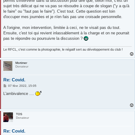
permis d'intervenir dans la discussion pour dire que, selon moi, c'est un
sujet très délicat qui ne va pas se résoudre à coupe de slogan ("y a qu'à
le faire" ou "faut pas le faire"). C'est tout. Cette question est loin
d'occuper mes journées et je n'en fais pas une croisade personnelle.
A l'origine, mon intervention, limitée à ceci, ne te visait pas du tout.
Ensuite, c'est toi qui revient inlassablement à la charge et on ne pourrait
pas te répondre ou poursuivre la discussion ?
Le RFCL, c'est comme la photographie, le négatif sert au développement du club !
Mortimer
Donateur
Re: Covid.
M
07 févr. 2022, 15:05
e
s
L'ambivalence ....
s
a
g
e
TOS
Donateur
Re: Covid.