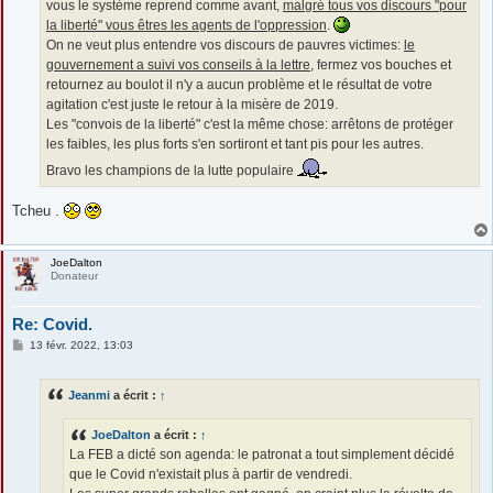
vous le système reprend comme avant,
malgré tous vos discours "pour
la liberté" vous êtres les agents de l'oppression
.
On ne veut plus entendre vos discours de pauvres victimes:
le
gouvernement a suivi vos conseils à la lettre
, fermez vos bouches et
retournez au boulot il n'y a aucun problème et le résultat de votre
agitation c'est juste le retour à la misère de 2019.
Les "convois de la liberté" c'est la même chose: arrêtons de protéger
les faibles, les plus forts s'en sortiront et tant pis pour les autres.
Bravo les champions de la lutte populaire
Tcheu .
JoeDalton
Donateur
Re: Covid.
M
13 févr. 2022, 13:03
e
s
s
Jeanmi
a écrit :
↑
a
g
e
JoeDalton
a écrit :
↑
La FEB a dicté son agenda: le patronat a tout simplement décidé
que le Covid n'existait plus à partir de vendredi.