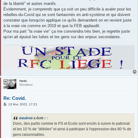
de la liberté" et autres manifs.
Évidemment, je comprends que ça soit un peu difficile à avaler pour les
rebelles-du-Covid qui se sont fantasmés en anti-système et qui doivent
constater que lorsqu'on applique ce qu'ils demandent on en revient juste
à la vraie vie comme en 2019 et que la FEB applaudit.
Pour ma part "la vraie vie" ça me conviendra très bien, je regrette juste
qu'on ait épuisé les luttes et les gens sur des enjeux secondaires.
Herbi
Donateur
Re: Covid.
M
13 févr. 2022, 17:21
e
s
s
datafred
a écrit :
↑
a
g
Donc, des partis comme le PS et Ecolo sont enclin à suivre le patronat
e
et les 10 % de "débiles" et ainsi à participer à l'oppression des 80 % de
gens raisonnables.