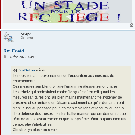
Air Jipé
Donateur
Re: Covid.
M
14 févr. 2022, 03:13
e
s
s
JoeDalton
a écrit :
↑
a
g
L'opposition au gouvernement ou l'opposition aux mesures de
e
relachement?
Ces mesures semblent +/- faire l'unanimité #lesgensenontmarre
Les rebelz qui protestaient contre "le système" en critiquant les
mesures sanitaires ont l'air bien malins maintenant, "le système" se
préserve et se renforce en faisant exactement ce qu'ils demandaient...
Merci aussi au passage pour les manifestations et recours, ou par la
libre défense des thèses les plus hallucinantes, qui ont démontré que
l'état de droit existait encore et que "le système" était toujours bien une
démocratie #idiotsutiles
Circulez, ya plus rien à voir.