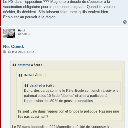
Le PS dans l'opposition ??? Magnette a décidé de s'opposer à la
vaccination obligatoire pour le personnel soignant. Quand ils veulent
décider, ils décident. S'ils laissent faire, c'est qu'ils veulent bien.
Ecolo est au pouvoir à la région.
Herbi
Donateur
Re: Covid.
M
13 févr. 2022, 18:15
e
s
s
datafred
a écrit :
↑
a
g
e
Herbi
a écrit :
↑
datafred
a écrit :
↑
Donc, des partis comme le PS et Ecolo sont enclin à suivre le
patronat et les 10 % de "débiles" et ainsi à participer à
l'oppression des 80 % de gens raisonnables.
Ils sont juste dans l'opposition et font de la politique. Rassure moi
t'es pas aussi naïf ?
Le PS dans l'opposition ??? Magnette a décidé de s'opposer à la