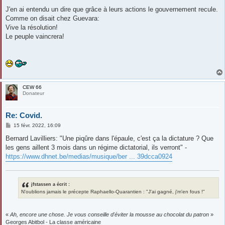
J'en ai entendu un dire que grâce à leurs actions le gouvernement recule.
Comme on disait chez Guevara:
Vive la résolution!
Le peuple vaincrera!
CEW 66
Donateur
Re: Covid.
M
15 févr. 2022, 16:09
e
s
Bernard Lavilliers: "Une piqûre dans l'épaule, c'est ça la dictature ? Que
s
les gens aillent 3 mois dans un régime dictatorial, ils verront" -
a
g
https://www.dhnet.be/medias/musique/ber ... 39dcca0924
e
jfstassen a écrit :
N'oublions jamais le précepte Raphaello-Quarantien : "J'ai gagné, j'm'en fous !"
«
Ah, encore une chose. Je vous conseille d'éviter la mousse au chocolat du patron
»
Georges Abitbol - La classe américaine