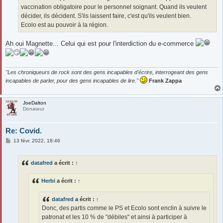
vaccination obligatoire pour le personnel soignant. Quand ils veulent
décider, ils décident. S'ils laissent faire, c'est qu'ils veulent bien.
Ecolo est au pouvoir à la région.
Ah oui Magnette... Celui qui est pour l'interdiction du e-commerce
"Les chroniqueurs de rock sont des gens incapables d'écrire, interrogeant des gens
incapables de parler, pour des gens incapables de lire."
Frank Zappa
JoeDalton
Donateur
Re: Covid.
M
13 févr. 2022, 18:46
e
s
s
datafred
a écrit :
↑
a
g
e
Herbi
a écrit :
↑
datafred
a écrit :
↑
Donc, des partis comme le PS et Ecolo sont enclin à suivre le
patronat et les 10 % de "débiles" et ainsi à participer à