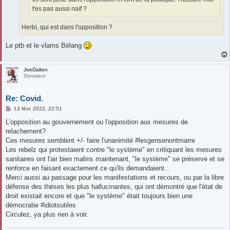
t'es pas aussi naïf ?
Herbi, qui est dans l'opposition ?
Le ptb et le vlams Bélang
JoeDalton
Donateur
Re: Covid.
M
13 févr. 2022, 22:51
e
s
L'opposition au gouvernement ou l'opposition aux mesures de
s
relachement?
a
g
Ces mesures semblent +/- faire l'unanimité #lesgensenontmarre
e
Les rebelz qui protestaient contre "le système" en critiquant les mesures
sanitaires ont l'air bien malins maintenant, "le système" se préserve et se
renforce en faisant exactement ce qu'ils demandaient...
Merci aussi au passage pour les manifestations et recours, ou par la libre
défense des thèses les plus hallucinantes, qui ont démontré que l'état de
droit existait encore et que "le système" était toujours bien une
démocratie #idiotsutiles
Circulez, ya plus rien à voir.