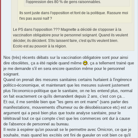
l'oppression des 80 % de gens raisonnables.
Ils sont juste dans l'opposition et font de la politique. Rassure moi
t'es pas aussi naïf ?
Le PS dans l'opposition ??? Magnette a décidé de s'opposer à la
vaccination obligatoire pour le personnel soignant. Quand ils veulent
décider, ils décident. S'ils laissent faire, c'est qu'ils veulent bien.
Ecolo est au pouvoir à la région.
Nos (très) récents débats sur la vaccination obligatoire sont pour ainsi
dire obsolètes, ça a été rapide quand même
, ça a tellement trainé que
je me demande s'il en sera encore question même pour le personnel
soignant.
Quand on prenait des mesures sanitaires certains hurlaient à l'ingérence
politico-économique, et maintenant que les mesures suivent justement
plus l'économico-politique que le sanitaire, on ne les entend plus, normal
on fait exactement ce qu'ils demandent depuis 2 ans, c'est con ça...
Et oui, il me semble bien que "les gens en ont marre" (sans parler des
manifestations, mouvements d'humeur ou de désobéissance etc) est un
argument qui a pesé bien plus que toute analyse sanitaire, pour le
télétravail tout ce qui compte c'est que les commerces ont dur à cause
de l'absence de personnel au bureau.
Il reste à espérer qu'on pouvait se le permettre avec Omicron, ce que je
souhaite, mais quand les excités ont fini de gueuler on voit bien ce qu'il