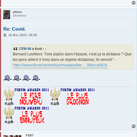
pitoux
Donateur
Re: Covid.
M
16 févr. 2022, 09:28
e
s
s
CEW 66
a écrit :
↑
a
g
Bernard Lavilliers: "Une piqûre dans l'épaule, c'est ça la dictature ? Que
e
les gens aillent 3 mois dans un régime dictatorial, ils verront" -
https://www.dhnet.be/medias/musique/ber ... 39dcca0924
FS87