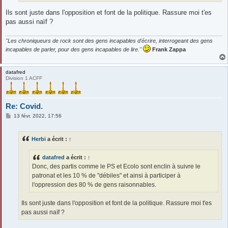
Ils sont juste dans l'opposition et font de la politique. Rassure moi t'es
pas aussi naïf ?
"Les chroniqueurs de rock sont des gens incapables d'écrire, interrogeant des gens
incapables de parler, pour des gens incapables de lire."
Frank Zappa
datafred
Division 1 ACFF
Re: Covid.
M
13 févr. 2022, 17:56
e
s
s
Herbi
a écrit :
↑
a
g
e
datafred
a écrit :
↑
Donc, des partis comme le PS et Ecolo sont enclin à suivre le
patronat et les 10 % de "débiles" et ainsi à participer à
l'oppression des 80 % de gens raisonnables.
Ils sont juste dans l'opposition et font de la politique. Rassure moi t'es
pas aussi naïf ?