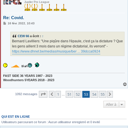
Jupiler Pro League
Re: Covid.
M
16 févr. 2022, 10:43
e
s
s
CEW 66
a écrit :
↑
a
g
Bernard Lavilliers: "Une piqûre dans l'épaule, c'est ça la dictature ? Que
e
les gens aillent 3 mois dans un régime dictatorial, ils verront" -
https://www.dhnet.be/medias/musique/ber ... 39dcca0924
FAST SIDE 36 YEARS 1987 - 2023
Woodhunters 5YEARS 2018 - 2023
Page
53
sur
55
1
51
52
53
54
55
Précédente
Suivant
1092 messages
…
Aller à
QUI EST EN LIGNE
Utilisateurs parcourant ce forum : Aucun utilisateur enregistré et 0 invité