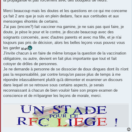
la propagande et pas forcément avec des bouquets de fleurs.
Merci beaucoup mais les doutes et les questions en ce qui me concerne
ça fait 2 ans que je suis en plein dedans, face aux certitudes et aux
mensonges éhontés de certains.
J'ai pas (encore?) fait vacciner ma gamine, je ne sais pas quoi faire, je
doute, je pèse le pour et le contre, je discute beaucoup avec des
soignants concernés, avec d'autres parents et avec ma fille, et je n'ai
toujours pas pris de décision, alors les belles leçons vous pouvez vous
les garder
J'invite chacun à en faire de même lorsque la question de la vaccination
obligatoire, ou autre, devient en fait plus importante que tout et fait
cotoyer de drôles de personnes.
Je ne demande à personne de se dissocier de doux dingues dont ils n'ont
pas la responsabilité, par contre lorsqu'on passe plus de temps à me
répondre inlassablement plutôt qu'à démonter et examiner un discours
dans lequel on se retrouve sous certains aspects, je serais
reconnaissant à chacun de bien vouloir faire son propre examen de
conscience et de m'épargner les leçons de morale, merci.