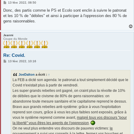
M
13 févr. 2022, 08:50
e
s
Donc, des partis comme le PS et Ecolo sont enclin à suivre le patronat
s
et les 10 % de "débiles" et ainsi à participer à l'oppression des 80 % de
a
g
gens raisonnables.
e
Jeanmi
Coupe du Monde
Re: Covid.
M
13 févr. 2022, 10:16
e
s
s
JoeDalton
a écrit :
↑
a
g
La FEB a dicté son agenda: le patronat a tout simplement décidé que le
e
Covid n'existait plus à partir de vendredi.
Les super grands rebelles ont gagné, on craint plus la révolte de 10%
de débiles que le civisme de 80% de gens raisonnables: on
abandonne toute mesure sanitaire et le capitalisme reprend le dessus.
Bravo aux grands rebelles anti-système: grâce à vous l'exploitation
reprend son cours, grâce à vous les plus faibles sont exposés, grâce à
vous le système reprend comme avant,
malgré tous vos discours "pour
la liberté" vous êtres les agents de l'oppression
.
On ne veut plus entendre vos discours de pauvres victimes:
le
gouvernement a suivi vos conseils à la lettre
, fermez vos bouches et