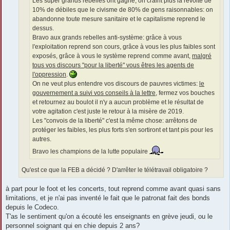
Les super grands rebelles ont gagné, on craint plus la révolte de
10% de débiles que le civisme de 80% de gens raisonnables: on
abandonne toute mesure sanitaire et le capitalisme reprend le
dessus.
Bravo aux grands rebelles anti-système: grâce à vous
l'exploitation reprend son cours, grâce à vous les plus faibles sont
exposés, grâce à vous le système reprend comme avant,
malgré
tous vos discours "pour la liberté" vous êtres les agents de
l'oppression
.
On ne veut plus entendre vos discours de pauvres victimes:
le
gouvernement a suivi vos conseils à la lettre
, fermez vos bouches
et retournez au boulot il n'y a aucun problème et le résultat de
votre agitation c'est juste le retour à la misère de 2019.
Les "convois de la liberté" c'est la même chose: arrêtons de
protéger les faibles, les plus forts s'en sortiront et tant pis pour les
autres.
Bravo les champions de la lutte populaire
Qu'est ce que la FEB a décidé ? D'arrêter le télétravail obligatoire ?
à part pour le foot et les concerts, tout reprend comme avant quasi sans
limitations, et je n'ai pas inventé le fait que le patronat fait des bonds
depuis le Codeco.
T'as le sentiment qu'on a écouté les enseignants en grève jeudi, ou le
personnel soignant qui en chie depuis 2 ans?