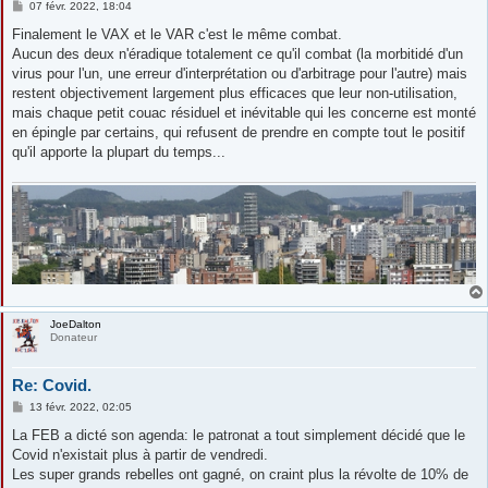
M
07 févr. 2022, 18:04
e
s
Finalement le VAX et le VAR c'est le même combat.
s
Aucun des deux n'éradique totalement ce qu'il combat (la morbitidé d'un
a
g
virus pour l'un, une erreur d'interprétation ou d'arbitrage pour l'autre) mais
e
restent objectivement largement plus efficaces que leur non-utilisation,
mais chaque petit couac résiduel et inévitable qui les concerne est monté
en épingle par certains, qui refusent de prendre en compte tout le positif
qu'il apporte la plupart du temps...
JoeDalton
Donateur
Re: Covid.
M
13 févr. 2022, 02:05
e
s
La FEB a dicté son agenda: le patronat a tout simplement décidé que le
s
Covid n'existait plus à partir de vendredi.
a
g
Les super grands rebelles ont gagné, on craint plus la révolte de 10% de
e