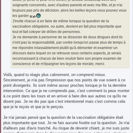
soignants concernés, avec d'autres parents et avec ma fille, et je n'ai
toujours pas pris de décision, alors les belles leçons vous pouvez vous
les garder
J'invite chacun à en faire de même lorsque la question de la
vaccination obligatoire, ou autre, devient en fait plus importante que
tout et fait cotoyer de drôles de personnes.
Je ne demande à personne de se dissocier de doux dingues dont ils
n'ont pas la responsabilité, par contre lorsqu'on passe plus de temps à
me répondre inlassablement plutôt qu'à démonter et examiner un
discours dans lequel on se retrouve sous certains aspects, je serais
reconnaissant à chacun de bien vouloir faire son propre examen de
conscience et de m'épargner les leçons de morale, merci.
Voilà, quand tu réagis plus calmement, on comprend mieux.
Sincèrement, je n'ai pas l'impression que nos points de vue soient à ce
point divergents. Ils sont même assez proches lorsque je lis ta dernière
intervention. Ce que je ne comprends pas, c'est comment tu peux monter
à ce point dans les tours et en arriver à faire dire aux autres ce qu'ils ne
disent pas. Je ne dis pas que c'est intentionnel mais c'est comme cela
que je le reçois et que je le perçois.
Je n'ai jamais pensé que la question de la vaccination obligatoire était
plus importante que tout. Je ne fais aucune fixette sur la question. Je n'ai
d'ailleurs pas d'avis tranché. Au risque de devenir chiant, je me suis juste