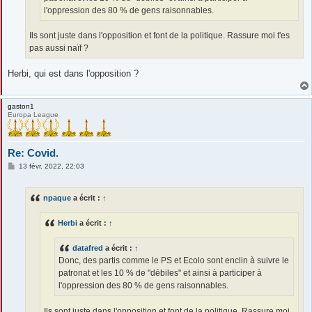
l'oppression des 80 % de gens raisonnables.
Ils sont juste dans l'opposition et font de la politique. Rassure moi t'es
pas aussi naïf ?
Herbi, qui est dans l'opposition ?
gaston1
Europa League
Re: Covid.
M
13 févr. 2022, 22:03
e
s
s
npaque
a écrit :
↑
a
g
e
Herbi
a écrit :
↑
datafred
a écrit :
↑
Donc, des partis comme le PS et Ecolo sont enclin à suivre le
patronat et les 10 % de "débiles" et ainsi à participer à
l'oppression des 80 % de gens raisonnables.
Ils sont juste dans l'opposition et font de la politique. Rassure moi