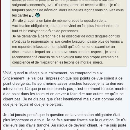
soignants concernés, avec d'autres parents et avec ma fille, et je n'ai
toujours pas pris de décision, alors les belles leçons vous pouvez vous
les garder
J'invite chacun à en faire de même lorsque la question de la
vaccination obligatoire, ou autre, devient en fait plus importante que
tout et fait cotoyer de drôles de personnes.
Je ne demande à personne de se dissocier de doux dingues dont ils
n'ont pas la responsabilité, par contre lorsqu'on passe plus de temps à
me répondre inlassablement plutôt qu'à démonter et examiner un
discours dans lequel on se retrouve sous certains aspects, je serais
reconnaissant à chacun de bien vouloir faire son propre examen de
conscience et de m'épargner les leçons de morale, merci.
Voilà, quand tu réagis plus calmement, on comprend mieux.
Sincèrement, je n'ai pas l'impression que nos points de vue soient à ce
point divergents. Ils sont même assez proches lorsque je lis ta dernière
intervention. Ce que je ne comprends pas, c'est comment tu peux monter
à ce point dans les tours et en arriver à faire dire aux autres ce qu'ils ne
disent pas. Je ne dis pas que c'est intentionnel mais c'est comme cela
que je le reçois et que je le perçois.
Je n'ai jamais pensé que la question de la vaccination obligatoire était
plus importante que tout. Je ne fais aucune fixette sur la question. Je n'ai
d'ailleurs pas d'avis tranché. Au risque de devenir chiant, je me suis juste