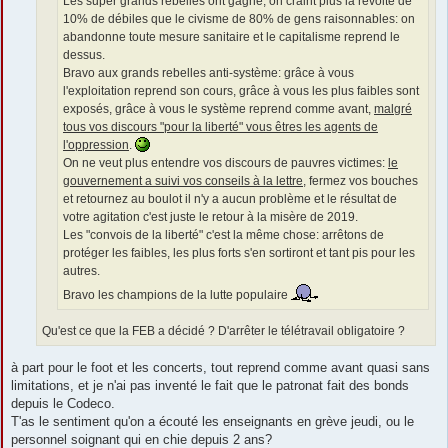
Les super grands rebelles ont gagné, on craint plus la révolte de
10% de débiles que le civisme de 80% de gens raisonnables: on
abandonne toute mesure sanitaire et le capitalisme reprend le
dessus.
Bravo aux grands rebelles anti-système: grâce à vous
l'exploitation reprend son cours, grâce à vous les plus faibles sont
exposés, grâce à vous le système reprend comme avant,
malgré
tous vos discours "pour la liberté" vous êtres les agents de
l'oppression
.
On ne veut plus entendre vos discours de pauvres victimes:
le
gouvernement a suivi vos conseils à la lettre
, fermez vos bouches
et retournez au boulot il n'y a aucun problème et le résultat de
votre agitation c'est juste le retour à la misère de 2019.
Les "convois de la liberté" c'est la même chose: arrêtons de
protéger les faibles, les plus forts s'en sortiront et tant pis pour les
autres.
Bravo les champions de la lutte populaire
Qu'est ce que la FEB a décidé ? D'arrêter le télétravail obligatoire ?
à part pour le foot et les concerts, tout reprend comme avant quasi sans
limitations, et je n'ai pas inventé le fait que le patronat fait des bonds
depuis le Codeco.
T'as le sentiment qu'on a écouté les enseignants en grève jeudi, ou le
personnel soignant qui en chie depuis 2 ans?