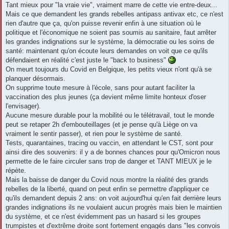
Tant mieux pour "la vraie vie", vraiment marre de cette vie entre-deux...
Mais ce que demandent les grands rebelles antipass antivax etc, ce n'est
rien d'autre que ça, qu'on puisse revenir enfin à une situation où le
politique et l'économique ne soient pas soumis au sanitaire, faut arrêter
les grandes indignations sur le système, la démocratie ou les soins de
santé: maintenant qu'on écoute leurs demandes on voit que ce qu'ils
défendaient en réalité c'est juste le "back to business"
On meurt toujours du Covid en Belgique, les petits vieux n'ont qu'à se
planquer désormais.
On supprime toute mesure à l'école, sans pour autant faciliter la
vaccination des plus jeunes (ça devient même limite honteux d'oser
l'envisager).
Aucune mesure durable pour la mobilité ou le télétravail, tout le monde
peut se retaper 2h d'embouteillages (et je pense qu'à Liège on va
vraiment le sentir passer), et rien pour le système de santé.
Tests, quarantaines, tracing ou vaccin, en attendant le CST, sont pour
ainsi dire des souvenirs: il y a de bonnes chances pour qu'Omicron nous
permette de le faire circuler sans trop de danger et TANT MIEUX je le
répète.
Mais la baisse de danger du Covid nous montre la réalité des grands
rebelles de la liberté, quand on peut enfin se permettre d'appliquer ce
qu'ils demandent depuis 2 ans: on voit aujourd'hui qu'en fait derrière leurs
grandes indignations ils ne voulaient aucun progrès mais bien le maintien
du système, et ce n'est évidemment pas un hasard si les groupes
trumpistes et d'extrême droite sont fortement engagés dans "les convois