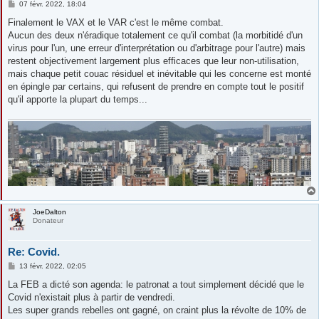
M
07 févr. 2022, 18:04
e
s
Finalement le VAX et le VAR c'est le même combat.
s
Aucun des deux n'éradique totalement ce qu'il combat (la morbitidé d'un
a
g
virus pour l'un, une erreur d'interprétation ou d'arbitrage pour l'autre) mais
e
restent objectivement largement plus efficaces que leur non-utilisation,
mais chaque petit couac résiduel et inévitable qui les concerne est monté
en épingle par certains, qui refusent de prendre en compte tout le positif
qu'il apporte la plupart du temps...
JoeDalton
Donateur
Re: Covid.
M
13 févr. 2022, 02:05
e
s
La FEB a dicté son agenda: le patronat a tout simplement décidé que le
s
Covid n'existait plus à partir de vendredi.
a
g
Les super grands rebelles ont gagné, on craint plus la révolte de 10% de
e