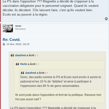
Le PS dans l'opposition ??? Magnette a décidé de s'opposer à la
vaccination obligatoire pour le personnel soignant. Quand ils veulent
décider, ils décident. S'ils laissent faire, c'est qu'ils veulent bien.
Ecolo est au pouvoir à la région.
Herbi
Donateur
Re: Covid.
M
13 févr. 2022, 18:15
e
s
s
datafred
a écrit :
↑
a
g
e
Herbi
a écrit :
↑
datafred
a écrit :
↑
Donc, des partis comme le PS et Ecolo sont enclin à suivre le
patronat et les 10 % de "débiles" et ainsi à participer à
l'oppression des 80 % de gens raisonnables.
Ils sont juste dans l'opposition et font de la politique. Rassure moi
t'es pas aussi naïf ?
Le PS dans l'opposition ??? Magnette a décidé de s'opposer à la