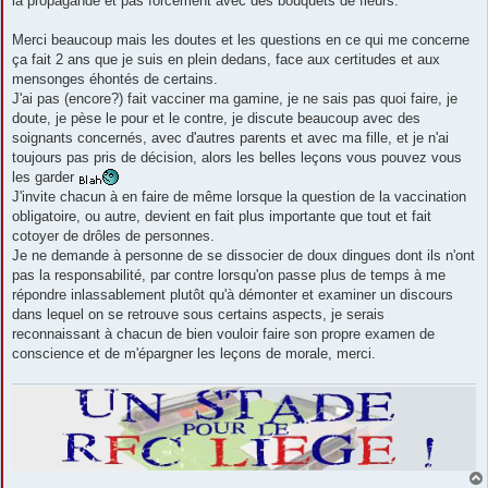
la propagande et pas forcément avec des bouquets de fleurs.
Merci beaucoup mais les doutes et les questions en ce qui me concerne
ça fait 2 ans que je suis en plein dedans, face aux certitudes et aux
mensonges éhontés de certains.
J'ai pas (encore?) fait vacciner ma gamine, je ne sais pas quoi faire, je
doute, je pèse le pour et le contre, je discute beaucoup avec des
soignants concernés, avec d'autres parents et avec ma fille, et je n'ai
toujours pas pris de décision, alors les belles leçons vous pouvez vous
les garder
J'invite chacun à en faire de même lorsque la question de la vaccination
obligatoire, ou autre, devient en fait plus importante que tout et fait
cotoyer de drôles de personnes.
Je ne demande à personne de se dissocier de doux dingues dont ils n'ont
pas la responsabilité, par contre lorsqu'on passe plus de temps à me
répondre inlassablement plutôt qu'à démonter et examiner un discours
dans lequel on se retrouve sous certains aspects, je serais
reconnaissant à chacun de bien vouloir faire son propre examen de
conscience et de m'épargner les leçons de morale, merci.