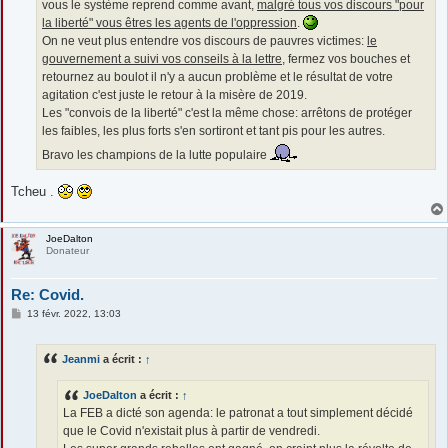
vous le système reprend comme avant,
malgré tous vos discours "pour
la liberté" vous êtres les agents de l'oppression
.
On ne veut plus entendre vos discours de pauvres victimes:
le
gouvernement a suivi vos conseils à la lettre
, fermez vos bouches et
retournez au boulot il n'y a aucun problème et le résultat de votre
agitation c'est juste le retour à la misère de 2019.
Les "convois de la liberté" c'est la même chose: arrêtons de protéger
les faibles, les plus forts s'en sortiront et tant pis pour les autres.
Bravo les champions de la lutte populaire
Tcheu .
JoeDalton
Donateur
Re: Covid.
M
13 févr. 2022, 13:03
e
s
s
Jeanmi
a écrit :
↑
a
g
e
JoeDalton
a écrit :
↑
La FEB a dicté son agenda: le patronat a tout simplement décidé
que le Covid n'existait plus à partir de vendredi.