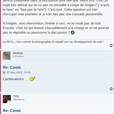
permis d'intervenir dans la discussion pour dire que, selon moi, c'est un
sujet très délicat qui ne va pas se résoudre à coupe de slogan ("y a qu'à
le faire" ou "faut pas le faire"). C'est tout. Cette question est loin
d'occuper mes journées et je n'en fais pas une croisade personnelle.
A l'origine, mon intervention, limitée à ceci, ne te visait pas du tout.
Ensuite, c'est toi qui revient inlassablement à la charge et on ne pourrait
pas te répondre ou poursuivre la discussion ?
Le RFCL, c'est comme la photographie, le négatif sert au développement du club !
Mortimer
Donateur
Re: Covid.
M
07 févr. 2022, 15:05
e
s
L'ambivalence ....
s
a
g
e
TOS
Donateur
Re: Covid.