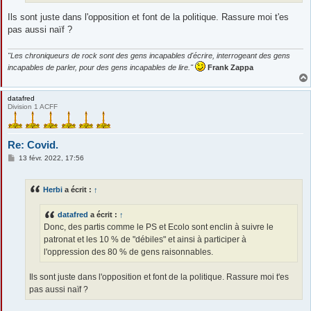
Ils sont juste dans l'opposition et font de la politique. Rassure moi t'es
pas aussi naïf ?
"Les chroniqueurs de rock sont des gens incapables d'écrire, interrogeant des gens
incapables de parler, pour des gens incapables de lire."
Frank Zappa
datafred
Division 1 ACFF
Re: Covid.
M
13 févr. 2022, 17:56
e
s
s
Herbi
a écrit :
↑
a
g
e
datafred
a écrit :
↑
Donc, des partis comme le PS et Ecolo sont enclin à suivre le
patronat et les 10 % de "débiles" et ainsi à participer à
l'oppression des 80 % de gens raisonnables.
Ils sont juste dans l'opposition et font de la politique. Rassure moi t'es
pas aussi naïf ?