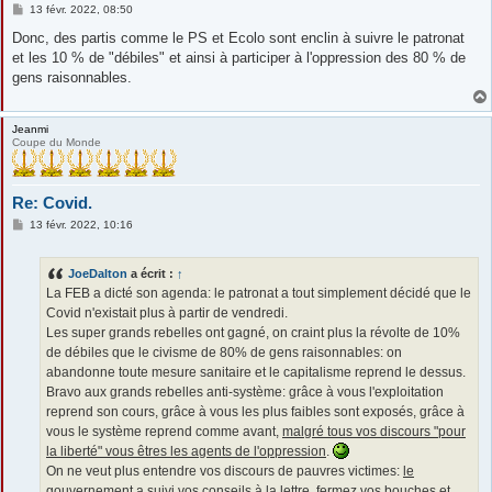
M
13 févr. 2022, 08:50
e
s
Donc, des partis comme le PS et Ecolo sont enclin à suivre le patronat
s
et les 10 % de "débiles" et ainsi à participer à l'oppression des 80 % de
a
g
gens raisonnables.
e
Jeanmi
Coupe du Monde
Re: Covid.
M
13 févr. 2022, 10:16
e
s
s
JoeDalton
a écrit :
↑
a
g
La FEB a dicté son agenda: le patronat a tout simplement décidé que le
e
Covid n'existait plus à partir de vendredi.
Les super grands rebelles ont gagné, on craint plus la révolte de 10%
de débiles que le civisme de 80% de gens raisonnables: on
abandonne toute mesure sanitaire et le capitalisme reprend le dessus.
Bravo aux grands rebelles anti-système: grâce à vous l'exploitation
reprend son cours, grâce à vous les plus faibles sont exposés, grâce à
vous le système reprend comme avant,
malgré tous vos discours "pour
la liberté" vous êtres les agents de l'oppression
.
On ne veut plus entendre vos discours de pauvres victimes:
le
gouvernement a suivi vos conseils à la lettre
, fermez vos bouches et