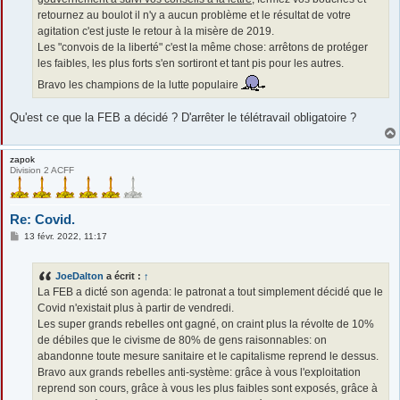
retournez au boulot il n'y a aucun problème et le résultat de votre
agitation c'est juste le retour à la misère de 2019.
Les "convois de la liberté" c'est la même chose: arrêtons de protéger
les faibles, les plus forts s'en sortiront et tant pis pour les autres.
Bravo les champions de la lutte populaire
Qu'est ce que la FEB a décidé ? D'arrêter le télétravail obligatoire ?
zapok
Division 2 ACFF
Re: Covid.
M
13 févr. 2022, 11:17
e
s
s
JoeDalton
a écrit :
↑
a
g
La FEB a dicté son agenda: le patronat a tout simplement décidé que le
e
Covid n'existait plus à partir de vendredi.
Les super grands rebelles ont gagné, on craint plus la révolte de 10%
de débiles que le civisme de 80% de gens raisonnables: on
abandonne toute mesure sanitaire et le capitalisme reprend le dessus.
Bravo aux grands rebelles anti-système: grâce à vous l'exploitation
reprend son cours, grâce à vous les plus faibles sont exposés, grâce à