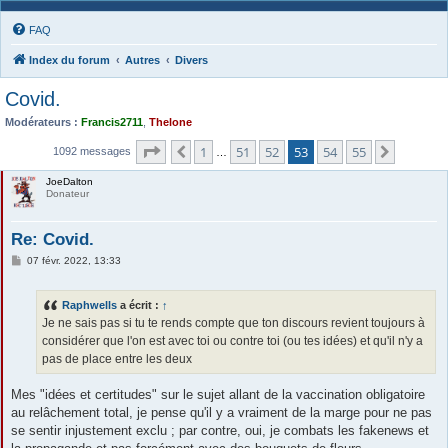
FAQ
Index du forum
Autres
Divers
Covid.
Modérateurs :
Francis2711
,
Thelone
Page
53
sur
55
1
51
52
53
54
55
Précédente
Suivant
1092 messages
…
JoeDalton
Donateur
Re: Covid.
M
07 févr. 2022, 13:33
e
s
s
Raphwells
a écrit :
↑
a
g
Je ne sais pas si tu te rends compte que ton discours revient toujours à
e
considérer que l'on est avec toi ou contre toi (ou tes idées) et qu'il n'y a
pas de place entre les deux
Mes "idées et certitudes" sur le sujet allant de la vaccination obligatoire
au relâchement total, je pense qu'il y a vraiment de la marge pour ne pas
se sentir injustement exclu ; par contre, oui, je combats les fakenews et