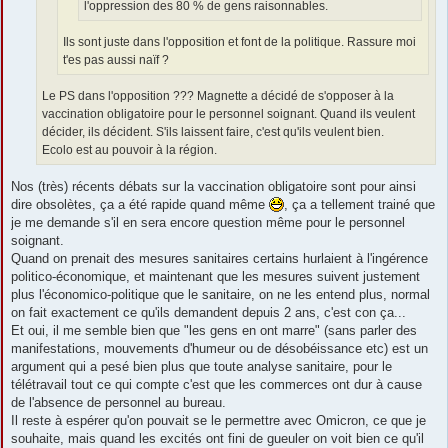
l'oppression des 80 % de gens raisonnables.
Ils sont juste dans l'opposition et font de la politique. Rassure moi
t'es pas aussi naïf ?
Le PS dans l'opposition ??? Magnette a décidé de s'opposer à la
vaccination obligatoire pour le personnel soignant. Quand ils veulent
décider, ils décident. S'ils laissent faire, c'est qu'ils veulent bien.
Ecolo est au pouvoir à la région.
Nos (très) récents débats sur la vaccination obligatoire sont pour ainsi
dire obsolètes, ça a été rapide quand même
, ça a tellement trainé que
je me demande s'il en sera encore question même pour le personnel
soignant.
Quand on prenait des mesures sanitaires certains hurlaient à l'ingérence
politico-économique, et maintenant que les mesures suivent justement
plus l'économico-politique que le sanitaire, on ne les entend plus, normal
on fait exactement ce qu'ils demandent depuis 2 ans, c'est con ça...
Et oui, il me semble bien que "les gens en ont marre" (sans parler des
manifestations, mouvements d'humeur ou de désobéissance etc) est un
argument qui a pesé bien plus que toute analyse sanitaire, pour le
télétravail tout ce qui compte c'est que les commerces ont dur à cause
de l'absence de personnel au bureau.
Il reste à espérer qu'on pouvait se le permettre avec Omicron, ce que je
souhaite, mais quand les excités ont fini de gueuler on voit bien ce qu'il