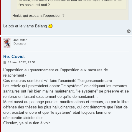
t'es pas aussi naïf ?
Herbi, qui est dans l'opposition ?
Le ptb et le vlams Bélang
JoeDalton
Donateur
Re: Covid.
M
13 févr. 2022, 22:51
e
s
L'opposition au gouvernement ou l'opposition aux mesures de
s
relachement?
a
g
Ces mesures semblent +/- faire l'unanimité #lesgensenontmarre
e
Les rebelz qui protestaient contre "le système" en critiquant les mesures
sanitaires ont l'air bien malins maintenant, "le système" se préserve et se
renforce en faisant exactement ce qu'ils demandaient...
Merci aussi au passage pour les manifestations et recours, ou par la libre
défense des thèses les plus hallucinantes, qui ont démontré que l'état de
droit existait encore et que "le système" était toujours bien une
démocratie #idiotsutiles
Circulez, ya plus rien à voir.