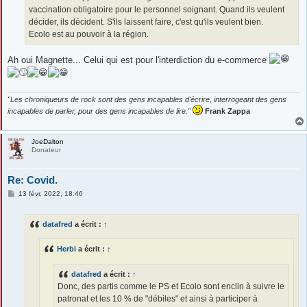
vaccination obligatoire pour le personnel soignant. Quand ils veulent
décider, ils décident. S'ils laissent faire, c'est qu'ils veulent bien.
Ecolo est au pouvoir à la région.
Ah oui Magnette... Celui qui est pour l'interdiction du e-commerce
"Les chroniqueurs de rock sont des gens incapables d'écrire, interrogeant des gens
incapables de parler, pour des gens incapables de lire."
Frank Zappa
JoeDalton
Donateur
Re: Covid.
M
13 févr. 2022, 18:46
e
s
s
datafred
a écrit :
↑
a
g
e
Herbi
a écrit :
↑
datafred
a écrit :
↑
Donc, des partis comme le PS et Ecolo sont enclin à suivre le
patronat et les 10 % de "débiles" et ainsi à participer à