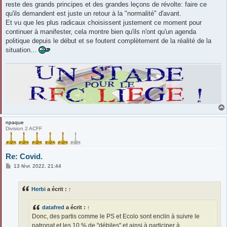
reste des grands principes et des grandes leçons de révolte: faire ce
qu'ils demandent est juste un retour à la "normalité" d'avant.
Et vu que les plus radicaux choisissent justement ce moment pour
continuer à manifester, cela montre bien qu'ils n'ont qu'un agenda
politique depuis le début et se foutent complètement de la réalité de la
situation...
npaque
Division 2 ACFF
Re: Covid.
M
13 févr. 2022, 21:44
e
s
s
Herbi
a écrit :
↑
a
g
e
datafred
a écrit :
↑
Donc, des partis comme le PS et Ecolo sont enclin à suivre le
patronat et les 10 % de "débiles" et ainsi à participer à