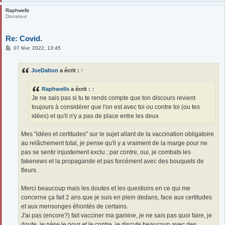
Raphwells
Donateur
Re: Covid.
M
07 févr. 2022, 13:45
e
s
s
JoeDalton
a écrit :
↑
a
g
e
Raphwells
a écrit :
↑
Je ne sais pas si tu te rends compte que ton discours revient
toujours à considérer que l'on est avec toi ou contre toi (ou tes
idées) et qu'il n'y a pas de place entre les deux
Mes "idées et certitudes" sur le sujet allant de la vaccination obligatoire
au relâchement total, je pense qu'il y a vraiment de la marge pour ne
pas se sentir injustement exclu ; par contre, oui, je combats les
fakenews et la propagande et pas forcément avec des bouquets de
fleurs.
Merci beaucoup mais les doutes et les questions en ce qui me
concerne ça fait 2 ans que je suis en plein dedans, face aux certitudes
et aux mensonges éhontés de certains.
J'ai pas (encore?) fait vacciner ma gamine, je ne sais pas quoi faire, je
doute, je pèse le pour et le contre, je discute beaucoup avec des