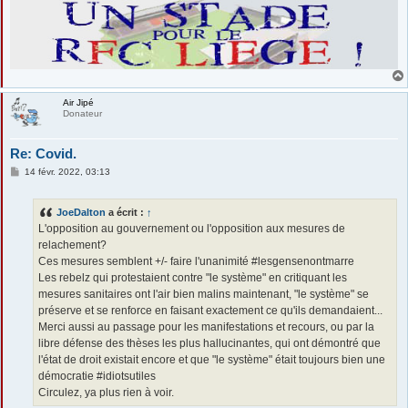
Air Jipé
Donateur
Re: Covid.
M
14 févr. 2022, 03:13
e
s
s
JoeDalton
a écrit :
↑
a
g
L'opposition au gouvernement ou l'opposition aux mesures de
e
relachement?
Ces mesures semblent +/- faire l'unanimité #lesgensenontmarre
Les rebelz qui protestaient contre "le système" en critiquant les
mesures sanitaires ont l'air bien malins maintenant, "le système" se
préserve et se renforce en faisant exactement ce qu'ils demandaient...
Merci aussi au passage pour les manifestations et recours, ou par la
libre défense des thèses les plus hallucinantes, qui ont démontré que
l'état de droit existait encore et que "le système" était toujours bien une
démocratie #idiotsutiles
Circulez, ya plus rien à voir.