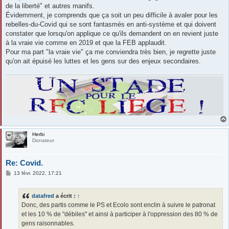
de la liberté" et autres manifs.
Évidemment, je comprends que ça soit un peu difficile à avaler pour les
rebelles-du-Covid qui se sont fantasmés en anti-système et qui doivent
constater que lorsqu'on applique ce qu'ils demandent on en revient juste
à la vraie vie comme en 2019 et que la FEB applaudit.
Pour ma part "la vraie vie" ça me conviendra très bien, je regrette juste
qu'on ait épuisé les luttes et les gens sur des enjeux secondaires.
Herbi
Donateur
Re: Covid.
M
13 févr. 2022, 17:21
e
s
s
datafred
a écrit :
↑
a
g
Donc, des partis comme le PS et Ecolo sont enclin à suivre le patronat
e
et les 10 % de "débiles" et ainsi à participer à l'oppression des 80 % de
gens raisonnables.