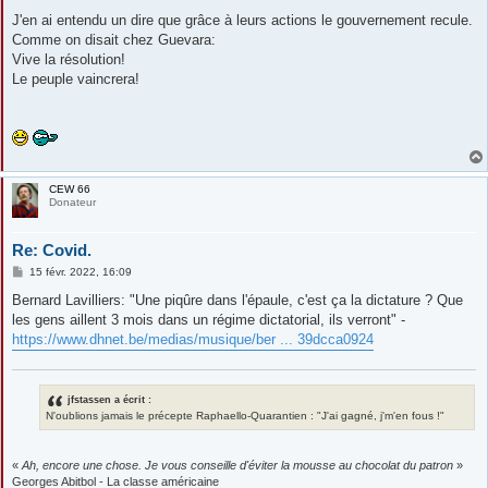
J'en ai entendu un dire que grâce à leurs actions le gouvernement recule.
Comme on disait chez Guevara:
Vive la résolution!
Le peuple vaincrera!
CEW 66
Donateur
Re: Covid.
M
15 févr. 2022, 16:09
e
s
Bernard Lavilliers: "Une piqûre dans l'épaule, c'est ça la dictature ? Que
s
les gens aillent 3 mois dans un régime dictatorial, ils verront" -
a
g
https://www.dhnet.be/medias/musique/ber ... 39dcca0924
e
jfstassen a écrit :
N'oublions jamais le précepte Raphaello-Quarantien : "J'ai gagné, j'm'en fous !"
«
Ah, encore une chose. Je vous conseille d'éviter la mousse au chocolat du patron
»
Georges Abitbol - La classe américaine