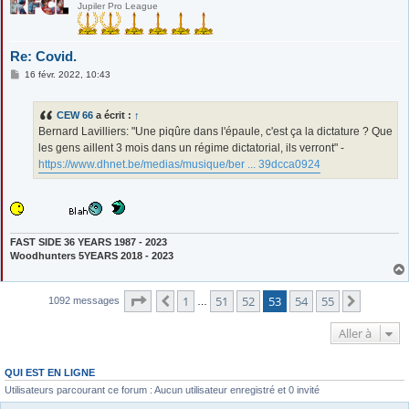
Jupiler Pro League
Re: Covid.
M
16 févr. 2022, 10:43
e
s
s
CEW 66
a écrit :
↑
a
g
Bernard Lavilliers: "Une piqûre dans l'épaule, c'est ça la dictature ? Que
e
les gens aillent 3 mois dans un régime dictatorial, ils verront" -
https://www.dhnet.be/medias/musique/ber ... 39dcca0924
FAST SIDE 36 YEARS 1987 - 2023
Woodhunters 5YEARS 2018 - 2023
Page
53
sur
55
1
51
52
53
54
55
Précédente
Suivant
1092 messages
…
Aller à
QUI EST EN LIGNE
Utilisateurs parcourant ce forum : Aucun utilisateur enregistré et 0 invité