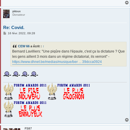
pitoux
Donateur
Re: Covid.
M
16 févr. 2022, 09:28
e
s
s
CEW 66
a écrit :
↑
a
g
Bernard Lavilliers: "Une piqûre dans l'épaule, c'est ça la dictature ? Que
e
les gens aillent 3 mois dans un régime dictatorial, ils verront" -
https://www.dhnet.be/medias/musique/ber ... 39dcca0924
FS87