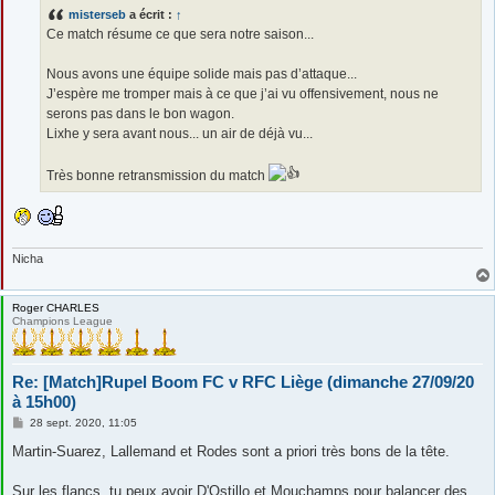
s
misterseb
a écrit :
↑
a
g
Ce match résume ce que sera notre saison...
e
Nous avons une équipe solide mais pas d’attaque...
J’espère me tromper mais à ce que j’ai vu offensivement, nous ne
serons pas dans le bon wagon.
Lixhe y sera avant nous... un air de déjà vu...
Très bonne retransmission du match
Nicha
Roger CHARLES
Champions League
Re: [Match]Rupel Boom FC v RFC Liège (dimanche 27/09/20
à 15h00)
M
28 sept. 2020, 11:05
e
s
Martin-Suarez, Lallemand et Rodes sont a priori très bons de la tête.
s
a
g
Sur les flancs, tu peux avoir D'Ostillo et Mouchamps pour balancer des