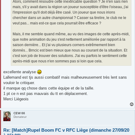
Alors, comment résoudre cette inextricable question ? Je n'en sais rien
mais, s'il y avait dans la région un joueur susceptible d'être l'oiseau, j'ai
l'impression qu'il doit déjà être casé. Un joueur que nous irions
chercher dans un autre championnat ? Casser sa tirelire, le club ne le
veut pas... mais est-ce que cela pourrait être efficace ?
Mais, il me semble quand même, au vu des images de cette après-midi,
que notre animation du jeu s'est nettement améliorée par rapport à la
saison dernière... Et j'ai vu plusieurs corners extrêmement bien
donnés... Brncic est bien mieux que nous au courant de la situation. Et
c'est son job de trouver des solutions. J'ai eu parfois le sentiment cette
après-midi que nous n'en sommes pas si loin que cela.
excellente analyse
Lallemand est tjs aussi combatif mais malheureusement très lent sans
vouloir le critiquer.
il manque qq chose dans cette équipe et de la taille.
1 pt ce n est pas mauvais du tt en déplacement.
Merci Liègeois
CEW 66
Donateur
Re: [Match]Rupel Boom FC v RFC Liège (dimanche 27/09/20