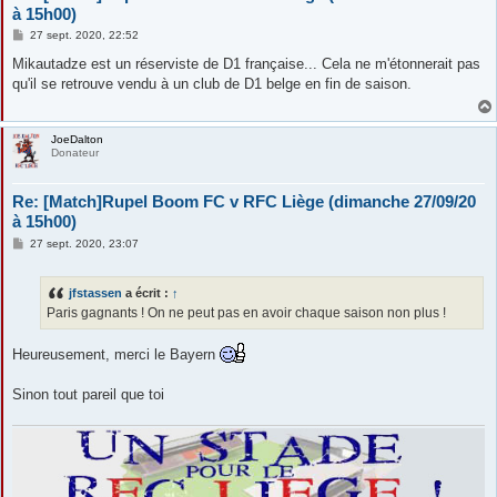
à 15h00)
M
27 sept. 2020, 22:52
e
s
Mikautadze est un réserviste de D1 française... Cela ne m'étonnerait pas
s
qu'il se retrouve vendu à un club de D1 belge en fin de saison.
a
g
e
JoeDalton
Donateur
Re: [Match]Rupel Boom FC v RFC Liège (dimanche 27/09/20
à 15h00)
M
27 sept. 2020, 23:07
e
s
s
jfstassen
a écrit :
↑
a
g
Paris gagnants ! On ne peut pas en avoir chaque saison non plus !
e
Heureusement, merci le Bayern
Sinon tout pareil que toi