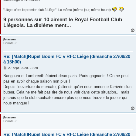
"Liège, c'est le premier club à Liège". Le même (même jour, même heure)
9 personnes sur 10 aiment le Royal Football Club
Liégeois. La dixième ment...
jfstassen
Donateur
Re: [Match]Rupel Boom FC v RFC Liège (dimanche 27/09/20
à 15h00)
M
27 sept. 2020, 22:28
e
s
Bangoura et Lambrecth étaient deux paris. Paris gagnants ! On ne peut
s
pas en avoir chaque saison non plus !
a
g
Depuis l'ouverture du mercato, j'attends qu'on nous annonce l'arrivée d'un
e
buteur. Cela ne me fait pas rire de nous voir dans cette situation... mais
je crois que le club souhaite encore plus que nous trouver le joueur qui
nous manque !
jfstassen
Donateur
Re: [Match]Rupel Boom FC v RFC Liège (dimanche 27/09/20