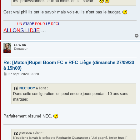
les "professionnels" eux au moins ont le "savoir"....
Cest vrai phil ils ont le savoir mais vois-tu ils n'ont pas le budget.
UN
STADE
POUR
LE
R
F
C
L
A
L
L
O
N
S
L
I
D
J
E
...
CEW 66
Donateur
Re: [Match]Rupel Boom FC v RFC Liège (dimanche 27/09/20
à 15h00)
M
27 sept. 2020, 20:28
e
s
s
NEC BOY
a écrit :
↑
a
g
Dans cette configuration, on peut encore jouer pendant 10 ans sans
e
marquer.
Parfaitement résumé NEC.
jfstassen a écrit :
N'oublions jamais le précepte Raphaello-Quarantien : "J'ai gagné, j'm'en fous !"