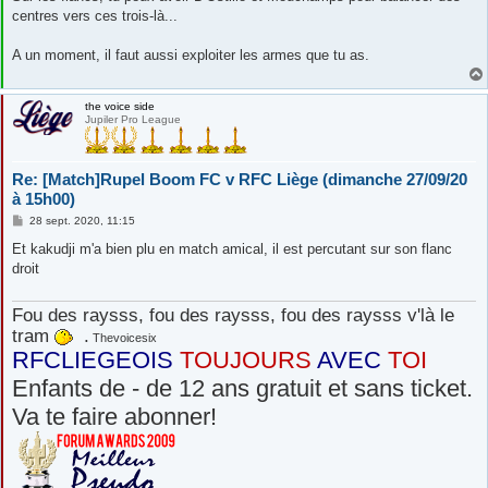
e
centres vers ces trois-là...
A un moment, il faut aussi exploiter les armes que tu as.
the voice side
Jupiler Pro League
Re: [Match]Rupel Boom FC v RFC Liège (dimanche 27/09/20
à 15h00)
M
28 sept. 2020, 11:15
e
s
Et kakudji m'a bien plu en match amical, il est percutant sur son flanc
s
droit
a
g
e
Fou des raysss, fou des raysss, fou des raysss v'là le
tram
.
Thevoicesix
RFCLIEGEOIS
TOUJOURS
AVEC
TOI
Enfants de - de 12 ans gratuit et sans ticket.
Va te faire abonner!