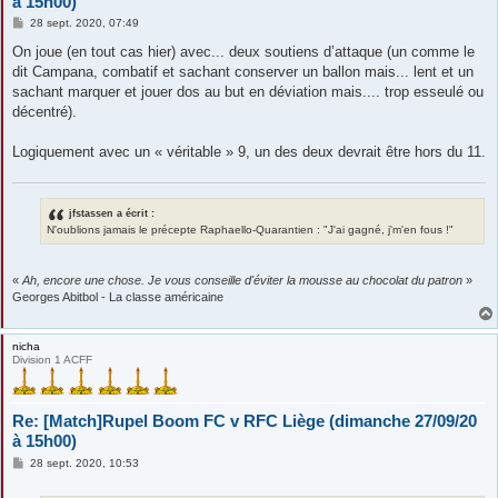
à 15h00)
M
28 sept. 2020, 07:49
e
s
On joue (en tout cas hier) avec... deux soutiens d’attaque (un comme le
s
dit Campana, combatif et sachant conserver un ballon mais... lent et un
a
g
sachant marquer et jouer dos au but en déviation mais.... trop esseulé ou
e
décentré).
Logiquement avec un « véritable » 9, un des deux devrait être hors du 11.
jfstassen a écrit :
N'oublions jamais le précepte Raphaello-Quarantien : "J'ai gagné, j'm'en fous !"
«
Ah, encore une chose. Je vous conseille d'éviter la mousse au chocolat du patron
»
Georges Abitbol - La classe américaine
nicha
Division 1 ACFF
Re: [Match]Rupel Boom FC v RFC Liège (dimanche 27/09/20
à 15h00)
M
28 sept. 2020, 10:53
e
s