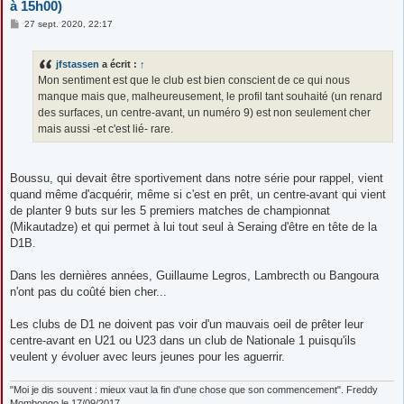
à 15h00)
M
27 sept. 2020, 22:17
e
s
s
jfstassen
a écrit :
↑
a
g
Mon sentiment est que le club est bien conscient de ce qui nous
e
manque mais que, malheureusement, le profil tant souhaité (un renard
des surfaces, un centre-avant, un numéro 9) est non seulement cher
mais aussi -et c'est lié- rare.
Boussu, qui devait être sportivement dans notre série pour rappel, vient
quand même d'acquérir, même si c'est en prêt, un centre-avant qui vient
de planter 9 buts sur les 5 premiers matches de championnat
(Mikautadze) et qui permet à lui tout seul à Seraing d'être en tête de la
D1B.
Dans les dernières années, Guillaume Legros, Lambrecth ou Bangoura
n'ont pas du coûté bien cher...
Les clubs de D1 ne doivent pas voir d'un mauvais oeil de prêter leur
centre-avant en U21 ou U23 dans un club de Nationale 1 puisqu'ils
veulent y évoluer avec leurs jeunes pour les aguerrir.
"Moi je dis souvent : mieux vaut la fin d'une chose que son commencement". Freddy
Mombongo le 17/09/2017.