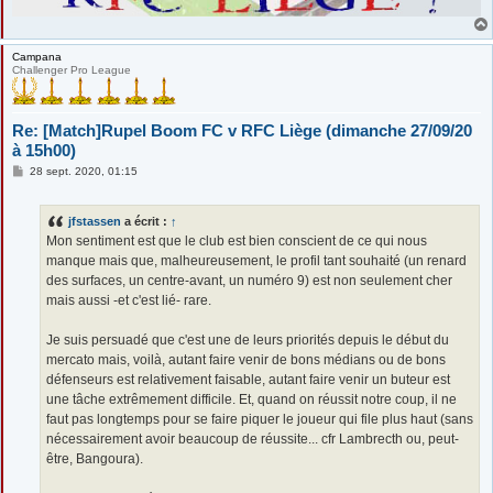
Campana
Challenger Pro League
Re: [Match]Rupel Boom FC v RFC Liège (dimanche 27/09/20
à 15h00)
M
28 sept. 2020, 01:15
e
s
s
jfstassen
a écrit :
↑
a
g
Mon sentiment est que le club est bien conscient de ce qui nous
e
manque mais que, malheureusement, le profil tant souhaité (un renard
des surfaces, un centre-avant, un numéro 9) est non seulement cher
mais aussi -et c'est lié- rare.
Je suis persuadé que c'est une de leurs priorités depuis le début du
mercato mais, voilà, autant faire venir de bons médians ou de bons
défenseurs est relativement faisable, autant faire venir un buteur est
une tâche extrêmement difficile. Et, quand on réussit notre coup, il ne
faut pas longtemps pour se faire piquer le joueur qui file plus haut (sans
nécessairement avoir beaucoup de réussite... cfr Lambrecth ou, peut-
être, Bangoura).