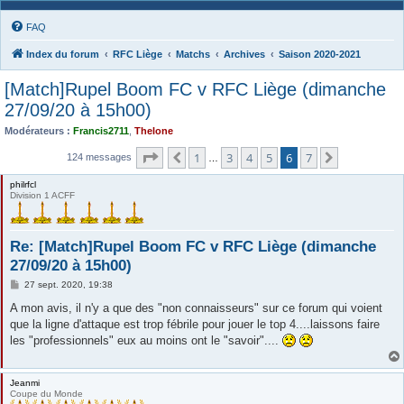
FAQ
Index du forum
RFC Liège
Matchs
Archives
Saison 2020-2021
[Match]Rupel Boom FC v RFC Liège (dimanche
27/09/20 à 15h00)
Modérateurs :
Francis2711
,
Thelone
Page
6
sur
7
1
3
4
5
6
7
Précédente
Suivante
124 messages
…
philrfcl
Division 1 ACFF
Re: [Match]Rupel Boom FC v RFC Liège (dimanche
27/09/20 à 15h00)
M
27 sept. 2020, 19:38
e
s
A mon avis, il n'y a que des "non connaisseurs" sur ce forum qui voient
s
que la ligne d'attaque est trop fébrile pour jouer le top 4....laissons faire
a
g
les "professionnels" eux au moins ont le "savoir"....
e
Jeanmi
Coupe du Monde