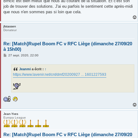
Brncic est bien mieux que nous au courant de la situation. Et c'est son
job de trouver des solutions. J'ai eu parfois le sentiment cette après-midi
que nous n'en sommes pas si loin que cela.
jfstassen
Donateur
Re: [Match]Rupel Boom FC v RFC Liège (dimanche 27/09/20
à 15h00)
M
27 sept. 2020, 22:00
e
s
s
Jeanmi
a écrit :
↑
a
g
https://www.lavenir.net/cnt/dmf20200927 ... 1601227593
e
Jean-Yves
Europa League
Re: [Match]Rupel Boom FC v RFC Liège (dimanche 27/09/20