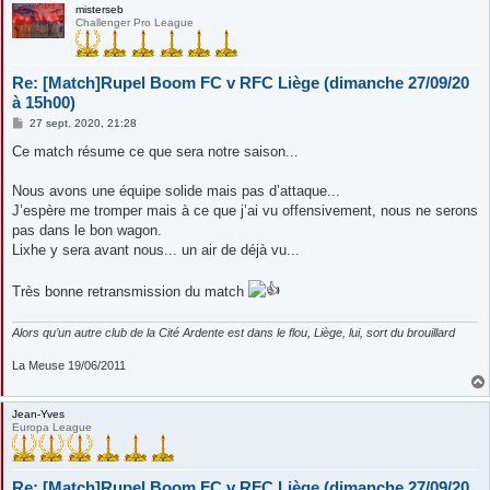
misterseb
Challenger Pro League
Re: [Match]Rupel Boom FC v RFC Liège (dimanche 27/09/20
à 15h00)
M
27 sept. 2020, 21:28
e
s
Ce match résume ce que sera notre saison...
s
a
g
Nous avons une équipe solide mais pas d’attaque...
e
J’espère me tromper mais à ce que j’ai vu offensivement, nous ne serons
pas dans le bon wagon.
Lixhe y sera avant nous... un air de déjà vu...
Très bonne retransmission du match
Alors qu’un autre club de la Cité Ardente est dans le flou, Liège, lui, sort du brouillard
La Meuse 19/06/2011
Jean-Yves
Europa League
Re: [Match]Rupel Boom FC v RFC Liège (dimanche 27/09/20