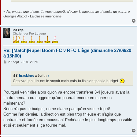
«
Ah, encore une chose. Je vous conseille d'éviter la mousse au chocolat du patron
»
Georges Abitbol - La classe américaine
led zep.
Challenger Pro League
Re: [Match]Rupel Boom FC v RFC Liège (dimanche 27/09/20
à 15h00)
M
27 sept. 2020, 20:50
e
s
s
hraskinet
a écrit :
↑
a
g
Cest vrai phil ils ont le savoir mais vois-tu ils n'ont pas le budget.
e
Pourquoi venir dire alors qu'on va encore transférer 3-4 joueurs avant la
fin du mercato ou suggérer qu'on pourrait encore en signer un
maintenant?
Si on n'a pas le budget, on ne clame pas qu'on vise le top 4!
Comme l'an dernier, la direction est bien trop frileuse et n'agira que
contrainte et forcée en repoussant l'échéance le plus longtemps possible
et si et seulement si ça tourne mal.