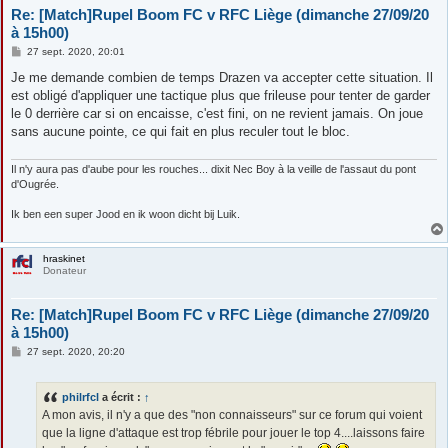
Re: [Match]Rupel Boom FC v RFC Liège (dimanche 27/09/20
à 15h00)
M
27 sept. 2020, 20:01
e
s
Je me demande combien de temps Drazen va accepter cette situation. Il
s
est obligé d'appliquer une tactique plus que frileuse pour tenter de garder
a
g
le 0 derrière car si on encaisse, c'est fini, on ne revient jamais. On joue
e
sans aucune pointe, ce qui fait en plus reculer tout le bloc.
Il n'y aura pas d'aube pour les rouches... dixit Nec Boy à la veille de l'assaut du pont
d'Ougrée.
Ik ben een super Jood en ik woon dicht bij Luik.
hraskinet
Donateur
Re: [Match]Rupel Boom FC v RFC Liège (dimanche 27/09/20
à 15h00)
M
27 sept. 2020, 20:20
e
s
s
philrfcl
a écrit :
↑
a
g
A mon avis, il n'y a que des "non connaisseurs" sur ce forum qui voient
e
que la ligne d'attaque est trop fébrile pour jouer le top 4....laissons faire