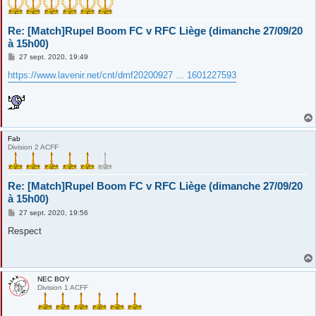
Re: [Match]Rupel Boom FC v RFC Liège (dimanche 27/09/20
à 15h00)
M
27 sept. 2020, 19:49
e
s
https://www.lavenir.net/cnt/dmf20200927 ... 1601227593
s
a
g
e
Fab
Division 2 ACFF
Re: [Match]Rupel Boom FC v RFC Liège (dimanche 27/09/20
à 15h00)
M
27 sept. 2020, 19:56
e
s
Respect
s
a
g
e
NEC BOY
Division 1 ACFF