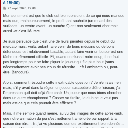
à 15h00)
M
27 sept. 2020, 22:00
e
s
Mon sentiment est que le club est bien conscient de ce qui nous manque
s
mais que, malheureusement, le profil tant souhaité (un renard des
a
g
surfaces, un centre-avant, un numéro 9) est non seulement cher mais
e
aussi -et c'est lié- rare.
Je suis persuadé que c'est une de leurs priorités depuis le début du
mercato mais, voilà, autant faire venir de bons médians ou de bons
défenseurs est relativement faisable, autant faire venir un buteur est une
tâche extrêmement difficile. Et, quand on réussit notre coup, il ne faut
pas longtemps pour se faire piquer le joueur qui file plus haut (sans
nécessairement avoir beaucoup de réussite... cfr Lambrecth ou, peut-
être, Bangoura).
Alors, comment résoudre cette inextricable question ? Je n'en sais rien
mais, s'il y avait dans la région un joueur susceptible d'être l'oiseau, j'ai
l'impression qu'il doit déjà être casé. Un joueur que nous irions chercher
dans un autre championnat ? Casser sa tirelire, le club ne le veut pas...
mais est-ce que cela pourrait être efficace ?
Mais, il me semble quand même, au vu des images de cette après-midi,
que notre animation du jeu s'est nettement améliorée par rapport à la
saison dernière... Et j'ai vu plusieurs corners extrêmement bien donnés...