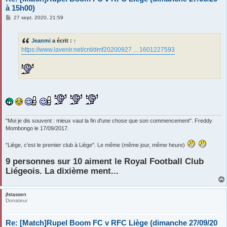
à 15h00)
M
27 sept. 2020, 21:59
e
s
s
Jeanmi
a écrit :
↑
a
g
https://www.lavenir.net/cnt/dmf20200927 ... 1601227593
e
"Moi je dis souvent : mieux vaut la fin d'une chose que son commencement". Freddy
Mombongo le 17/09/2017.
"Liège, c'est le premier club à Liège". Le même (même jour, même heure)
9 personnes sur 10 aiment le Royal Football Club
Liégeois. La dixième ment...
jfstassen
Donateur
Re: [Match]Rupel Boom FC v RFC Liège (dimanche 27/09/20