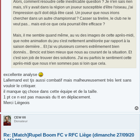
Alors, comment résoudre cette inextricable question ? Je n'en sais rien
mais, s'il y avait dans la région un joueur susceptible d'être l'oiseau, j'ai
l'impression qu'il doit déjà être casé. Un joueur que nous irions
chercher dans un autre championnat ? Casser sa tirelire, le club ne le
veut pas... mais est-ce que cela pourrait être efficace ?
Mais, il me semble quand même, au vu des images de cette après-midi,
que notre animation du jeu s'est nettement améliorée par rapport à la
saison dernière... Et j'ai vu plusieurs corners extrêmement bien
donnés... Brncic est bien mieux que nous au courant de la situation. Et
c'est son job de trouver des solutions. J'ai eu parfois le sentiment cette
après-midi que nous n'en sommes pas si loin que cela.
excellente analyse
Lallemand est tjs aussi combatif mais malheureusement très lent sans
vouloir le critiquer.
il manque qq chose dans cette équipe et de la taille.
1 pt ce n est pas mauvais du tt en déplacement.
Merci Liègeois
CEW 66
Donateur
Re: [Match]Rupel Boom FC v RFC Liège (dimanche 27/09/20