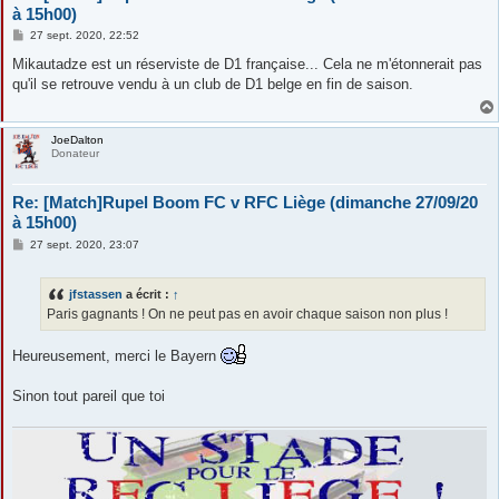
à 15h00)
M
27 sept. 2020, 22:52
e
s
Mikautadze est un réserviste de D1 française... Cela ne m'étonnerait pas
s
qu'il se retrouve vendu à un club de D1 belge en fin de saison.
a
g
e
JoeDalton
Donateur
Re: [Match]Rupel Boom FC v RFC Liège (dimanche 27/09/20
à 15h00)
M
27 sept. 2020, 23:07
e
s
s
jfstassen
a écrit :
↑
a
g
Paris gagnants ! On ne peut pas en avoir chaque saison non plus !
e
Heureusement, merci le Bayern
Sinon tout pareil que toi