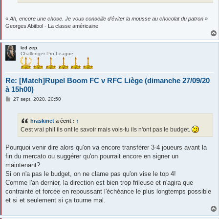
«
Ah, encore une chose. Je vous conseille d'éviter la mousse au chocolat du patron
»
Georges Abitbol - La classe américaine
led zep.
Challenger Pro League
Re: [Match]Rupel Boom FC v RFC Liège (dimanche 27/09/20
à 15h00)
M
27 sept. 2020, 20:50
e
s
s
hraskinet
a écrit :
↑
a
g
Cest vrai phil ils ont le savoir mais vois-tu ils n'ont pas le budget.
e
Pourquoi venir dire alors qu'on va encore transférer 3-4 joueurs avant la
fin du mercato ou suggérer qu'on pourrait encore en signer un
maintenant?
Si on n'a pas le budget, on ne clame pas qu'on vise le top 4!
Comme l'an dernier, la direction est bien trop frileuse et n'agira que
contrainte et forcée en repoussant l'échéance le plus longtemps possible
et si et seulement si ça tourne mal.