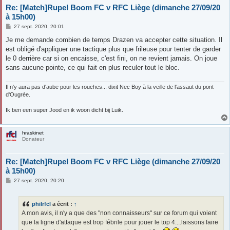
Re: [Match]Rupel Boom FC v RFC Liège (dimanche 27/09/20
à 15h00)
M
27 sept. 2020, 20:01
e
s
Je me demande combien de temps Drazen va accepter cette situation. Il
s
est obligé d'appliquer une tactique plus que frileuse pour tenter de garder
a
g
le 0 derrière car si on encaisse, c'est fini, on ne revient jamais. On joue
e
sans aucune pointe, ce qui fait en plus reculer tout le bloc.
Il n'y aura pas d'aube pour les rouches... dixit Nec Boy à la veille de l'assaut du pont
d'Ougrée.
Ik ben een super Jood en ik woon dicht bij Luik.
hraskinet
Donateur
Re: [Match]Rupel Boom FC v RFC Liège (dimanche 27/09/20
à 15h00)
M
27 sept. 2020, 20:20
e
s
s
philrfcl
a écrit :
↑
a
g
A mon avis, il n'y a que des "non connaisseurs" sur ce forum qui voient
e
que la ligne d'attaque est trop fébrile pour jouer le top 4....laissons faire