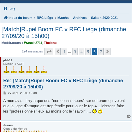
FAQ
Index du forum
RFC Liège
Matchs
Archives
Saison 2020-2021
[Match]Rupel Boom FC v RFC Liège (dimanche
27/09/20 à 15h00)
Modérateurs :
Francis2711
,
Thelone
Page
6
sur
7
1
3
4
5
6
7
Précédente
Suivante
124 messages
…
philrfcl
Division 1 ACFF
Re: [Match]Rupel Boom FC v RFC Liège (dimanche
27/09/20 à 15h00)
M
27 sept. 2020, 19:38
e
s
A mon avis, il n'y a que des "non connaisseurs" sur ce forum qui voient
s
que la ligne d'attaque est trop fébrile pour jouer le top 4....laissons faire
a
g
les "professionnels" eux au moins ont le "savoir"....
e
Jeanmi
Coupe du Monde