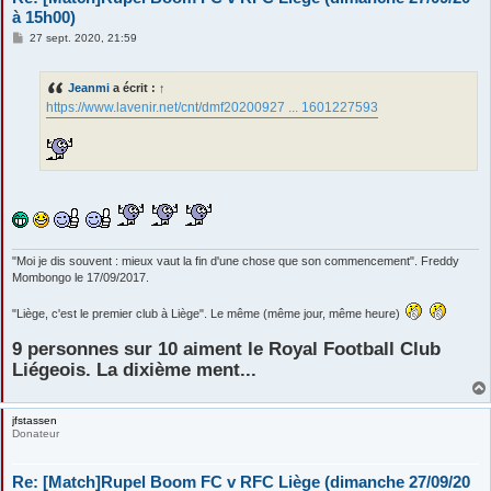
à 15h00)
M
27 sept. 2020, 21:59
e
s
s
Jeanmi
a écrit :
↑
a
g
https://www.lavenir.net/cnt/dmf20200927 ... 1601227593
e
"Moi je dis souvent : mieux vaut la fin d'une chose que son commencement". Freddy
Mombongo le 17/09/2017.
"Liège, c'est le premier club à Liège". Le même (même jour, même heure)
9 personnes sur 10 aiment le Royal Football Club
Liégeois. La dixième ment...
jfstassen
Donateur
Re: [Match]Rupel Boom FC v RFC Liège (dimanche 27/09/20