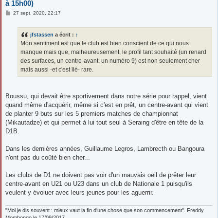
à 15h00)
M
27 sept. 2020, 22:17
e
s
s
jfstassen
a écrit :
↑
a
g
Mon sentiment est que le club est bien conscient de ce qui nous
e
manque mais que, malheureusement, le profil tant souhaité (un renard
des surfaces, un centre-avant, un numéro 9) est non seulement cher
mais aussi -et c'est lié- rare.
Boussu, qui devait être sportivement dans notre série pour rappel, vient
quand même d'acquérir, même si c'est en prêt, un centre-avant qui vient
de planter 9 buts sur les 5 premiers matches de championnat
(Mikautadze) et qui permet à lui tout seul à Seraing d'être en tête de la
D1B.
Dans les dernières années, Guillaume Legros, Lambrecth ou Bangoura
n'ont pas du coûté bien cher...
Les clubs de D1 ne doivent pas voir d'un mauvais oeil de prêter leur
centre-avant en U21 ou U23 dans un club de Nationale 1 puisqu'ils
veulent y évoluer avec leurs jeunes pour les aguerrir.
"Moi je dis souvent : mieux vaut la fin d'une chose que son commencement". Freddy
Mombongo le 17/09/2017.