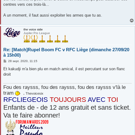
e
centres vers ces trois-là...
A un moment, il faut aussi exploiter les armes que tu as.
the voice side
Jupiler Pro League
Re: [Match]Rupel Boom FC v RFC Liège (dimanche 27/09/20
à 15h00)
M
28 sept. 2020, 11:15
e
s
Et kakudji m'a bien plu en match amical, il est percutant sur son flanc
s
droit
a
g
e
Fou des raysss, fou des raysss, fou des raysss v'là le
tram
.
Thevoicesix
RFCLIEGEOIS
TOUJOURS
AVEC
TOI
Enfants de - de 12 ans gratuit et sans ticket.
Va te faire abonner!