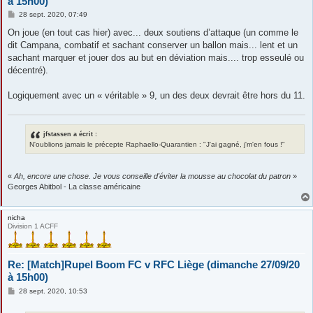
à 15h00)
M
28 sept. 2020, 07:49
e
s
On joue (en tout cas hier) avec... deux soutiens d’attaque (un comme le
s
dit Campana, combatif et sachant conserver un ballon mais... lent et un
a
g
sachant marquer et jouer dos au but en déviation mais.... trop esseulé ou
e
décentré).
Logiquement avec un « véritable » 9, un des deux devrait être hors du 11.
jfstassen a écrit :
N'oublions jamais le précepte Raphaello-Quarantien : "J'ai gagné, j'm'en fous !"
«
Ah, encore une chose. Je vous conseille d'éviter la mousse au chocolat du patron
»
Georges Abitbol - La classe américaine
nicha
Division 1 ACFF
Re: [Match]Rupel Boom FC v RFC Liège (dimanche 27/09/20
à 15h00)
M
28 sept. 2020, 10:53
e
s