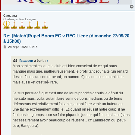
Campana
Challenger Pro League
Re: [Match]Rupel Boom FC v RFC Liège (dimanche 27/09/20
à 15h00)
M
28 sept. 2020, 01:15
e
s
s
jfstassen
a écrit :
↑
a
g
Mon sentiment est que le club est bien conscient de ce qui nous
e
manque mais que, malheureusement, le profil tant souhaité (un renard
des surfaces, un centre-avant, un numéro 9) est non seulement cher
mais aussi -et c'est lié- rare.
Je suis persuadé que c'est une de leurs priorités depuis le début du
mercato mais, voilà, autant faire venir de bons médians ou de bons
défenseurs est relativement faisable, autant faire venir un buteur est
une tâche extrêmement difficile. Et, quand on réussit notre coup, il ne
faut pas longtemps pour se faire piquer le joueur qui file plus haut (sans
nécessairement avoir beaucoup de réussite... cfr Lambrecth ou, peut-
être, Bangoura).