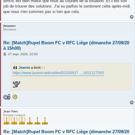
Brncic est bien mieux que nous au courant de la situation. Et c'est son
job de trouver des solutions. J'ai eu parfois le sentiment cette après-midi
que nous n'en sommes pas si loin que cela.
jfstassen
Donateur
Re: [Match]Rupel Boom FC v RFC Liège (dimanche 27/09/20
à 15h00)
M
27 sept. 2020, 22:00
e
s
s
Jeanmi
a écrit :
↑
a
g
https://www.lavenir.net/cnt/dmf20200927 ... 1601227593
e
Jean-Yves
Europa League
Re: [Match]Rupel Boom FC v RFC Liège (dimanche 27/09/20