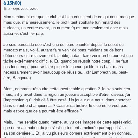
à 15h00)
M
27 sept. 2020, 22:00
e
s
Mon sentiment est que le club est bien conscient de ce qui nous manque
s
mais que, malheureusement, le profil tant souhaité (un renard des
a
g
surfaces, un centre-avant, un numéro 9) est non seulement cher mais
e
aussi -et c'est lié- rare.
Je suis persuadé que c'est une de leurs priorités depuis le début du
mercato mais, voilà, autant faire venir de bons médians ou de bons
défenseurs est relativement faisable, autant faire venir un buteur est une
tâche extrêmement difficile. Et, quand on réussit notre coup, il ne faut
pas longtemps pour se faire piquer le joueur qui file plus haut (sans
nécessairement avoir beaucoup de réussite... cfr Lambrecth ou, peut-
être, Bangoura).
Alors, comment résoudre cette inextricable question ? Je n'en sais rien
mais, s'il y avait dans la région un joueur susceptible d'être l'oiseau, j'ai
l'impression qu'il doit déjà être casé. Un joueur que nous irions chercher
dans un autre championnat ? Casser sa tirelire, le club ne le veut pas...
mais est-ce que cela pourrait être efficace ?
Mais, il me semble quand même, au vu des images de cette après-midi,
que notre animation du jeu s'est nettement améliorée par rapport à la
saison dernière... Et j'ai vu plusieurs corners extrêmement bien donnés...