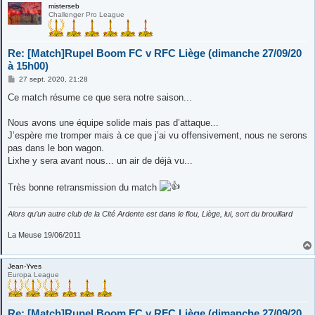
misterseb
Challenger Pro League
Re: [Match]Rupel Boom FC v RFC Liège (dimanche 27/09/20
à 15h00)
M
27 sept. 2020, 21:28
e
s
Ce match résume ce que sera notre saison...
s
a
g
Nous avons une équipe solide mais pas d’attaque...
e
J’espère me tromper mais à ce que j’ai vu offensivement, nous ne serons
pas dans le bon wagon.
Lixhe y sera avant nous... un air de déjà vu...
Très bonne retransmission du match
Alors qu’un autre club de la Cité Ardente est dans le flou, Liège, lui, sort du brouillard
La Meuse 19/06/2011
Jean-Yves
Europa League
Re: [Match]Rupel Boom FC v RFC Liège (dimanche 27/09/20