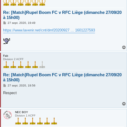
Re: [Match]Rupel Boom FC v RFC Liège (dimanche 27/09/20
à 15h00)
M
27 sept. 2020, 19:49
e
s
https://www.lavenir.net/cnt/dmf20200927 ... 1601227593
s
a
g
e
Fab
Division 2 ACFF
Re: [Match]Rupel Boom FC v RFC Liège (dimanche 27/09/20
à 15h00)
M
27 sept. 2020, 19:56
e
s
Respect
s
a
g
e
NEC BOY
Division 1 ACFF