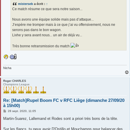
s
misterseb
a écrit :
↑
a
g
Ce match résume ce que sera notre saison...
e
Nous avons une équipe solide mais pas d’attaque...
J’espère me tromper mais à ce que j’ai vu offensivement, nous ne
serons pas dans le bon wagon.
Lixhe y sera avant nous... un air de déjà vu...
Très bonne retransmission du match
Nicha
Roger CHARLES
Champions League
Re: [Match]Rupel Boom FC v RFC Liège (dimanche 27/09/20
à 15h00)
M
28 sept. 2020, 11:05
e
s
Martin-Suarez, Lallemand et Rodes sont a priori très bons de la tête.
s
a
g
Sur les flancs, tu peux avoir D'Ostillo et Mouchamps pour balancer des