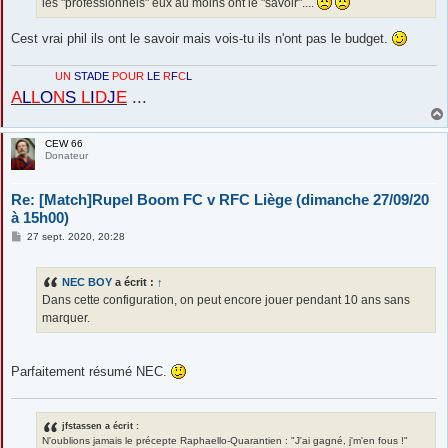
les "professionnels" eux au moins ont le "savoir"....
Cest vrai phil ils ont le savoir mais vois-tu ils n'ont pas le budget.
UN
STADE
POUR
LE
R
F
C
L
A
L
L
O
N
S
L
I
D
J
E
...
CEW 66
Donateur
Re: [Match]Rupel Boom FC v RFC Liège (dimanche 27/09/20
à 15h00)
M
27 sept. 2020, 20:28
e
s
s
NEC BOY
a écrit :
↑
a
g
Dans cette configuration, on peut encore jouer pendant 10 ans sans
e
marquer.
Parfaitement résumé NEC.
jfstassen a écrit :
N'oublions jamais le précepte Raphaello-Quarantien : "J'ai gagné, j'm'en fous !"