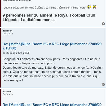
"Liège, c'est le premier club à Liège". Le même (même jour, même heure)
9 personnes sur 10 aiment le Royal Football Club
Liégeois. La dixième ment...
jfstassen
Donateur
Re: [Match]Rupel Boom FC v RFC Liège (dimanche 27/09/20
à 15h00)
M
27 sept. 2020, 22:28
e
s
Bangoura et Lambrecth étaient deux paris. Paris gagnants ! On ne peut
s
pas en avoir chaque saison non plus !
a
g
Depuis l'ouverture du mercato, j'attends qu'on nous annonce l'arrivée d'un
e
buteur. Cela ne me fait pas rire de nous voir dans cette situation... mais
je crois que le club souhaite encore plus que nous trouver le joueur qui
nous manque !
jfstassen
Donateur
Re: [Match]Rupel Boom FC v RFC Liège (dimanche 27/09/20